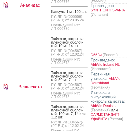
(Россия)
ЛП-006776
Аналидас
Произведено:
SYNTHON HISPANIA
Кап­су­лы 1 мг: 100 шт.
(Испания)
РУ: ЛП-№(005556)-
(РГ-RU) от 23.05.24
Предыдущий РУ:
ЛП-006776
Таб­летки, пок­ры­тые
пле­ноч­ной обо­лоч­
кой, 10 мг: 14 шт.
РУ: ЛП-№(004567)-
(РГ-RU) от 12.02.24
(Россия)
ЭббВи
Предыдущий РУ:
Произведено:
ЛП-004678
AbbVie Ireland NL
(Ирландия)
Таб­летки, пок­ры­тые
Первичная
пле­ноч­ной обо­лоч­
упаковка:
AbbVie
кой, 50 мг: 7 шт.
Deutshland
РУ: ЛП-№(004567)-
Венклекста
(Германия)
(РГ-RU) от 12.02.24
Упаковка и
Предыдущий РУ:
ЛП-004678
выпускающий
контроль качества:
AbbVie Deutshland
Таб­летки, пок­ры­тые
или
(Германия)
пле­ноч­ной обо­лоч­
кой, 100 мг: 7, 14 или
ФАРМСТАНДАРТ-
112 шт.
(Россия)
УфаВИТА
РУ: ЛП-№(004567)-
(РГ-RU) от 12.02.24
Предыдущий РУ: