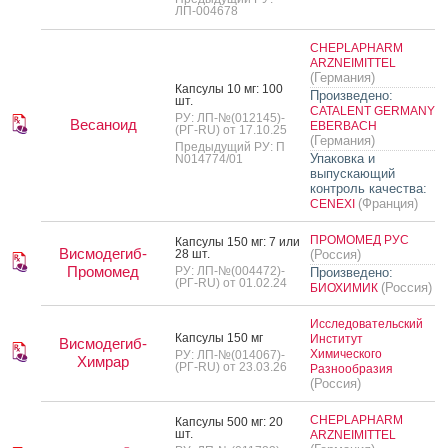
ЛП-004678
CHEPLAPHARM
ARZNEIMITTEL
(Германия)
Кап­су­лы 10 мг: 100
Произведено:
шт.
CATALENT GERMANY
РУ: ЛП-№(012145)-
Весаноид
EBERBACH
(РГ-RU) от 17.10.25
(Германия)
Предыдущий РУ: П
Упаковка и
N014774/01
выпускающий
контроль качества:
(Франция)
CENEXI
ПРОМОМЕД РУС
Кап­су­лы 150 мг: 7 или
Висмодегиб-
28 шт.
(Россия)
Промомед
РУ: ЛП-№(004472)-
Произведено:
(РГ-RU) от 01.02.24
(Россия)
БИОХИМИК
Исследовательский
Кап­су­лы 150 мг
Институт
Висмодегиб-
Химического
РУ: ЛП-№(014067)-
Химрар
(РГ-RU) от 23.03.26
Разнообразия
(Россия)
CHEPLAPHARM
Кап­су­лы 500 мг: 20
шт.
ARZNEIMITTEL