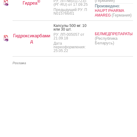
(Германия)
РУ: ЛП-№(011723)-
®
Гидреа
(РГ-RU) от 17.09.25
Произведено:
Предыдущий РУ: П
HAUPT PHARMA
N015766/01
(Германия)
AMAREG
Кап­су­лы 500 мг: 10
или 30 шт.
БЕЛМЕДПРЕПАРАТЫ
РУ: ЛП-005057 от
Гидроксикарбами
21.09.18
(Республика
д
Беларусь)
Дата
переоформления:
25.05.22
Реклама