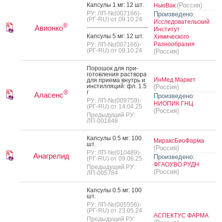
Кап­су­лы 1 мг: 12 шт.
(Россия)
НьюВак
РУ: ЛП-№(007166)-
Произведено:
(РГ-RU) от 09.10.24
Исследовательский
®
Авионко
Институт
Кап­су­лы 5 мг: 12 шт.
Химического
Разнообразия
РУ: ЛП-№(007166)-
(РГ-RU) от 09.10.24
(Россия)
По­рошок для при­
готов­ле­ния рас­тво­ра
ИнМед Маркет
для при­ема внутрь и
ин­стил­ля­ций: фл. 1.5
(Россия)
г
®
Аласенс
Произведено:
РУ: ЛП-№(009759)-
НИОПИК ГНЦ
(РГ-RU) от 14.04.25
(Россия)
Предыдущий РУ:
ЛП-001848
Кап­су­лы 0.5 мг: 100
МираксБиоФарма
шт.
(Россия)
РУ: ЛП-№(010489)-
Анагрелид
Произведено:
(РГ-RU) от 09.06.25
ФГАОУВО РУДН
Предыдущий РУ:
(Россия)
ЛП-005784
Кап­су­лы 0.5 мг: 100
шт.
РУ: ЛП-№(005556)-
(РГ-RU) от 23.05.24
АСПЕКТУС ФАРМА
Предыдущий РУ: