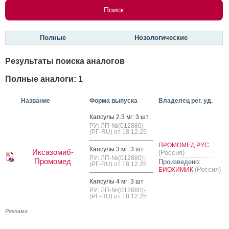
Полные
Нозологические
Результаты поиска аналогов
Полные аналоги: 1
Название
Форма выпуска
Владелец рег. уд.
Кап­су­лы 2.3 мг: 3 шт.
РУ: ЛП-№(012880)-
(РГ-RU) от 18.12.25
ПРОМОМЕД РУС
Кап­су­лы 3 мг: 3 шт.
Иксазомиб-
(Россия)
РУ: ЛП-№(012880)-
Промомед
Произведено:
(РГ-RU) от 18.12.25
(Россия)
БИОХИМИК
Кап­су­лы 4 мг: 3 шт.
РУ: ЛП-№(012880)-
(РГ-RU) от 18.12.25
Реклама