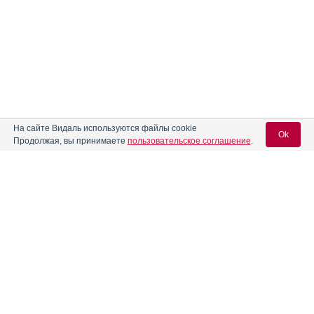
На сайте Видаль используются файлы cookie
Ok
Продолжая, вы принимаете
пользовательское соглашение
.
Вход для специалистов
E-mail учетной записи Vidal:
Пароль: