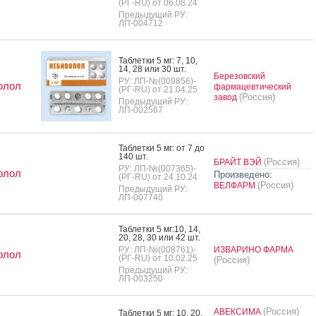
(РГ-RU) от 06.08.24
Предыдущий РУ:
ЛП-004712
Таб­летки 5 мг: 7, 10,
14, 28 или 30 шт.
Березовский
РУ: ЛП-№(009856)-
олол
фармацевтический
(РГ-RU) от 21.04.25
(Россия)
завод
Предыдущий РУ:
ЛП-002567
Таб­летки 5 мг: от 7 до
140 шт.
(Россия)
БРАЙТ ВЭЙ
РУ: ЛП-№(007365)-
олол
Произведено:
(РГ-RU) от 24.10.24
(Россия)
ВЕЛФАРМ
Предыдущий РУ:
ЛП-007740
Таб­летки 5 мг:10, 14,
20, 28, 30 или 42 шт.
РУ: ЛП-№(008761)-
ИЗВАРИНО ФАРМА
олол
(РГ-RU) от 10.02.25
(Россия)
Предыдущий РУ:
ЛП-003250
(Россия)
АВЕКСИМА
Таб­летки 5 мг: 10, 20,