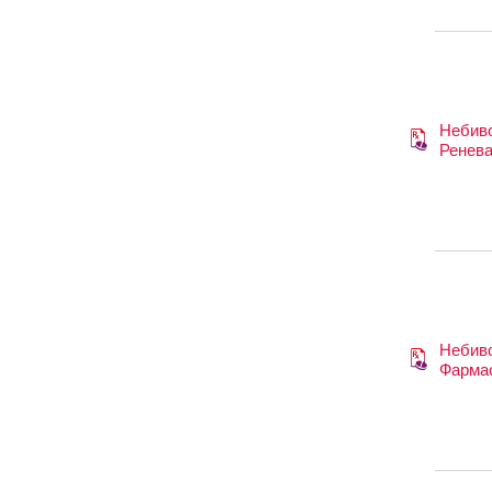
Небив
Ренев
Небив
Фарма