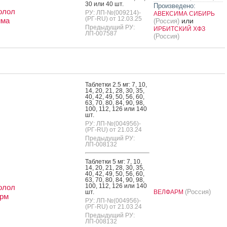
30 или 40 шт.
Произведено:
олол
РУ: ЛП-№(009214)-
АВЕКСИМА СИБИРЬ
(РГ-RU) от 12.03.25
има
или
(Россия)
Предыдущий РУ:
ИРБИТСКИЙ ХФЗ
ЛП-007587
(Россия)
Таб­летки 2.5 мг: 7, 10,
14, 20, 21, 28, 30, 35,
40, 42, 49, 50, 56, 60,
63, 70, 80, 84, 90, 98,
100, 112, 126 или 140
шт.
РУ: ЛП-№(004956)-
(РГ-RU) от 21.03.24
Предыдущий РУ:
ЛП-008132
Таб­летки 5 мг: 7, 10,
14, 20, 21, 28, 30, 35,
40, 42, 49, 50, 56, 60,
63, 70, 80, 84, 90, 98,
100, 112, 126 или 140
олол
(Россия)
шт.
ВЕЛФАРМ
рм
РУ: ЛП-№(004956)-
(РГ-RU) от 21.03.24
Предыдущий РУ:
ЛП-008132