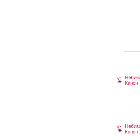
Небив
Канон
Небив
Канон