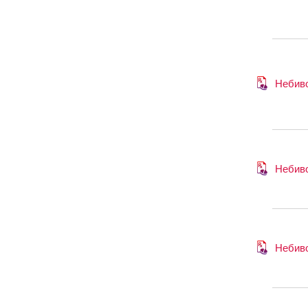
Небив
Небив
Небив