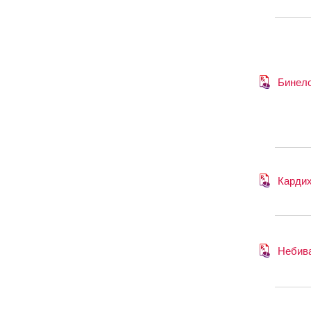
Бинел
Карди
Небив