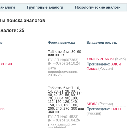
аналоги
Групповые аналоги
Нозологические аналоги
ты поиска аналогов
налоги: 25
ие
Форма выпуска
Владелец рег. уд.
Таб­летки 5 мг: 30, 60
или 90 шт.
(Кипр)
XANTIS PHARMA
РУ: ЛП-№(007363)-
тензин
(РГ-RU) от 24.10.24
Произведено:
АЛСИ
Дата
(Россия)
Фарма
переоформления:
23.06.25
Таб­летки 5 мг: 7, 10,
14, 20, 21, 28, 30, 35,
40, 42, 50, 56, 60, 63,
70, 80, 84, 90, 100,
112, 120, 126, 140,
(Россия)
АТОЛЛ
150, 160, 168, 180,
нз
200, 240, 270, 300 или
Произведено:
ОЗОН
360 шт.
(Россия)
РУ: ЛП-№(014523)-
(РГ-RU) от 20.04.26
Предыдущий РУ: