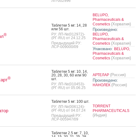
ЛП-002996
BELUPO,
Pharmaceuticals &
(Хорватия)
Cosmetics
Таб­летки 5 мг: 14, 28
или 56 шт.
Произведено:
РУ: ЛП-№(012972)-
BELUPO,
®
ол
(РГ-RU) от 24.12.25
Pharmaceuticals &
Предыдущий РУ:
(Хорватия)
Cosmetics
ЛСР-009000/09
Упаковано:
BELUPO,
Pharmaceuticals &
(Хорватия)
Cosmetics
Таб­летки 5 мг: 10, 14,
(Россия)
АРТЕЛАР
20, 28, 30, 60 или 90
®
шт.
харт
Произведено:
РУ: ЛП-№(010453)-
(Россия)
НАНОЛЕК
(РГ-RU) от 05.06.25
Таб­летки 5 мг: 100 шт.
TORRENT
РУ: ЛП-№(006124)-
атор
(РГ-RU) от 04.07.24
PHARMACEUTICALS
(Индия)
Предыдущий РУ:
ЛСР-005947/09
Таб­летки 2.5 мг: 7, 10,
14, 15, 20, 21, 25, 28,