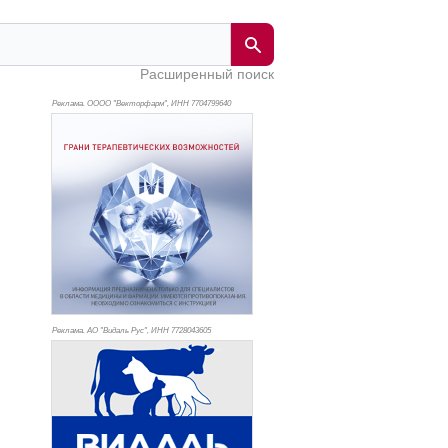
Расширенный поиск
Реклама. ОООО "Векторфарм", ИНН 770
4799640
Реклама. АО "Видаль Рус", ИНН 772
8043605