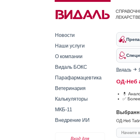
СПРАВОЧН
ЛЕКАРСТВ
Новости
Препа
Наши услуги
Специ
О компании
Видаль БОКС
Видаль
Парафармацевтика
ОД-Неб 
Ветеринария
💊 Анал
Калькуляторы
✅ Более
МКБ-11
Выбранн
Внедрение ИИ
ОД-Неб Табле
Вход для