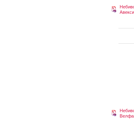
Небив
Авекс
Небив
Велфа