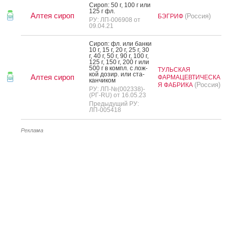
Си­роп: 50 г, 100 г или
125 г фл.
Алтея сироп
(Россия)
БЭГРИФ
РУ: ЛП-006908 от
09.04.21
Си­роп: фл. или бан­ки
10 г, 15 г, 20 г, 25 г, 30
г, 40 г, 50 г, 90 г, 100 г,
125 г, 150 г, 200 г или
500 г в компл. с лож­
ТУЛЬСКАЯ
кой до­зир. или ста­
Алтея сироп
ФАРМАЦЕВТИЧЕСКА
кан­чи­ком
(Россия)
Я ФАБРИКА
РУ: ЛП-№(002338)-
(РГ-RU) от 16.05.23
Предыдущий РУ:
ЛП-005418
Реклама