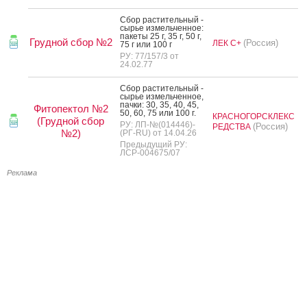
Сбор рас­ти­тель­ный -
сырье из­мель­чен­ное:
па­кеты 25 г, 35 г, 50 г,
Грудной сбор №2
(Россия)
ЛЕК С+
75 г или 100 г
РУ: 77/157/3 от
24.02.77
Сбор рас­ти­тель­ный -
сырье из­мель­чен­ное,
пач­ки: 30, 35, 40, 45,
Фитопектол №2
50, 60, 75 или 100 г.
КРАСНОГОРСКЛЕКС
(Грудной сбор
РУ: ЛП-№(014446)-
(Россия)
РЕДСТВА
№2)
(РГ-RU) от 14.04.26
Предыдущий РУ:
ЛСР-004675/07
Реклама