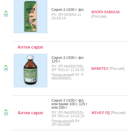
Си­роп 2 г/100 г: фл.
ФЛОРА КАВКАЗА
РУ: ЛП-005052 от
(Россия)
20.09.18
Алтея сироп
Си­роп 2 г/100 г: фл.
125 г
РУ: ЛП-№(009709)-
(Россия)
ВИФИТЕХ
(РГ-RU) от 11.04.25
Предыдущий РУ: Р
N003040/01
Си­роп 2 г/100 г: фл.
или бан­ки 100 г, 125 г
или 200 г
Алтея сироп
РУ: ЛП-№(009253)-
(Россия)
ЖЕНЕЛ РД
(РГ-RU) от 14.03.25
Предыдущий РУ:
ЛП-001088