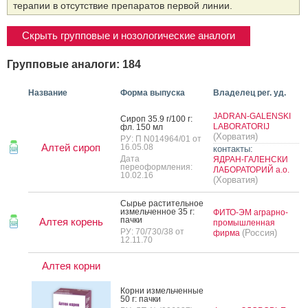
терапии в отсутствие препаратов первой линии.
Скрыть групповые и нозологические аналоги
Групповые аналоги: 184
Название
Форма выпуска
Владелец рег. уд.
JADRAN-GALENSKI
Си­роп 35.9 г/100 г:
LABORATORIJ
фл. 150 мл
(Хорватия)
РУ: П N014964/01 от
Алтей сироп
16.05.08
контакты:
Дата
ЯДРАН-ГАЛЕНСКИ
переоформления:
ЛАБОРАТОРИЙ а.о.
10.02.16
(Хорватия)
Сырье рас­ти­тель­ное
из­мель­чен­ное 35 г:
ФИТО-ЭМ аграрно-
пач­ки
Алтея корень
промышленная
РУ: 70/730/38 от
(Россия)
фирма
12.11.70
Алтея корни
Кор­ни из­мель­чен­ные
50 г: пач­ки