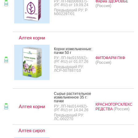
РУ: ЛП-№(006937)-
Фирма ЗДОРОВЬЕ
(РГ-RU) от 19.09.24
(Россия)
Предыдущий РУ: Р
N002297/01
Алтея корни
Кор­ни из­мель­чен­ные:
пач­ки 50 г
РУ: ЛП-№(015592)-
ФИТОФАРМ ПКФ
(РГ-RU) от 01.07.26
(Россия)
Предыдущий РУ:
ЛСР-007887/10
Сырье рас­ти­тель­ное
из­мель­чен­ное 35 г:
пач­ки
КРАСНОГОРСКЛЕКС
Алтея корни
РУ: ЛП-№(014492)-
(Россия)
РЕДСТВА
(РГ-RU) от 14.04.26
Предыдущий РУ:
ЛС-002270
Алтея сироп