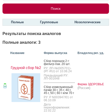
Полные
Групповые
Нозологические
Результаты поиска аналогов
Полные аналоги: 3
Название
Форма выпуска
Владелец рег. уд.
Сбор по­рошок 2 г:
филь­тр-пак. 20 шт.
Грудной сбор №2
РУ: ЛП-№(005701)-
(РГ-RU) от 10.06.24
Предыдущий РУ:
ЛП-001648
Фирма ЗДОРОВЬЕ
Сбор из­мель­чен­ный:
(Россия)
пач­ки 30 г, 35 г, 40 г,
45 г, 50 г, 60 г или 70 г
РУ: Р N003947/01 от
06.10.09
Дата
переоформления:
22.02.22