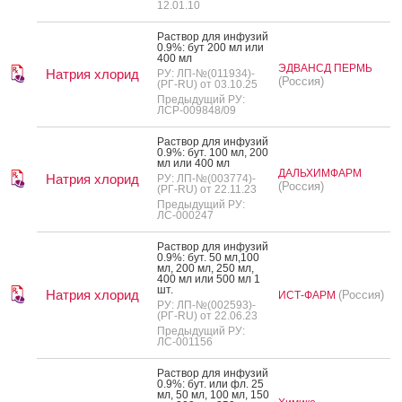
12.01.10
Рас­твор для ин­фу­зий
0.9%: бут 200 мл или
400 мл
ЭДВАНСД ПЕРМЬ
Натрия хлорид
РУ: ЛП-№(011934)-
(Россия)
(РГ-RU) от 03.10.25
Предыдущий РУ:
ЛСР-009848/09
Рас­твор для ин­фу­зий
0.9%: бут. 100 мл, 200
мл или 400 мл
ДАЛЬХИМФАРМ
Натрия хлорид
РУ: ЛП-№(003774)-
(Россия)
(РГ-RU) от 22.11.23
Предыдущий РУ:
ЛС-000247
Рас­твор для ин­фу­зий
0.9%: бут. 50 мл,100
мл, 200 мл, 250 мл,
400 мл или 500 мл 1
шт.
Натрия хлорид
(Россия)
ИСТ-ФАРМ
РУ: ЛП-№(002593)-
(РГ-RU) от 22.06.23
Предыдущий РУ:
ЛС-001156
Рас­твор для ин­фу­зий
0.9%: бут. или фл. 25
мл, 50 мл, 100 мл, 150