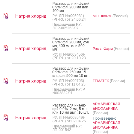
Рас­твор для ин­фу­зий
0.9%: фл. 200 мл или
400 мл
Натрия хлорид
РУ: ЛП-№(005931)-
(Россия)
МОСФАРМ
(РГ-RU) от 24.06.24
Предыдущий РУ:
ЛСР-005263/07
Рас­твор для ин­фу­зий
0.9%: фл. 200 мл, 250
мл, 400 мл или 500
Натрия хлорид
(Россия)
Росва Фарм
мл
РУ: ЛП-№(003456)-
(РГ-RU) от 20.10.23
Рас­твор для ин­фу­зий
0.9%: фл. 250 мл 15
шт., фл. 500 мл 10 шт.
Натрия хлорид
РУ: ЛП-№(009703)-
(Россия)
ГЕМАТЕК
(РГ-RU) от 11.04.25
Предыдущий РУ: Р
N003832/01
АРМАВИРСКАЯ
Рас­твор для инъ­ек­
БИОФАБРИКА
ций 0.9%: 2 мл, 5 мл
или 10 мл амп. 10 шт.
(Россия)
Натрия хлорид
РУ: ЛП-№(009549)-
Произведено:
(РГ-RU) от 02.04.25
АРМАВИРСКАЯ
Предыдущий РУ:
БИОФАБРИКА
ЛП-001542
(Россия)