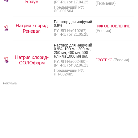
Браун
(РГ-RU) от 17.04.25
(Германия)
Предыдущий РУ:
ЛС-001564
Рас­твор для ин­фу­зий
Натрия хлорид
0.9%
ПФК ОБНОВЛЕНИЕ
Реневал
(Россия)
РУ: ЛП-№(010267)-
(РГ-RU) от 21.05.25
Рас­твор для ин­фу­зий
0.9%: 100 мл, 200 мл,
250 мл, 400 мл, 500
мл или 1000 мл фл.
Натрия хлорид-
(Россия)
ГРОТЕКС
РУ: ЛП-№(002460)-
СОЛОфарм
(РГ-RU) от 02.06.23
Предыдущий РУ:
ЛП-002485
Реклама