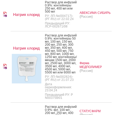
Рас­твор для ин­фу­зий
0.9%: кон­тей­не­ры
250 мл, 400 мл или
500 мл
АВЕКСИМА СИБИРЬ
Натрия хлорид
РУ: ЛП-№(004717)-
(Россия)
(РГ-RU) от 22.02.24
Предыдущий РУ:
ЛСР-002671/08
Рас­твор для ин­фу­зий
0.9%: кон­тей­не­ры 50
мл, 100 мл, 150 мл,
200 мл, 250 мл, 300
Натрия хлорид
мл, 350 мл, 400 мл,
450 мл, 500 мл, 750
мл, 800 мл, 1000 мл,
1250 мл, кон­тей­не­ры/
меш­ки 1500 мл, 2000
мл, 2500 мл, 3000 мл,
Фирма
3500 мл, 4000 мл,
МЕДПОЛИМЕР
4500 мл, 5000 мл,
(Россия)
5500 мл или 6000 мл
РУ: ЛП-№(002824)-
(РГ-RU) от 21.07.23
Дата
переоформления:
23.04.24
Предыдущий РУ: Р
N003758/01
Рас­твор для ин­фу­зий
0.9%: фл. 100 мл ,
СТАТУСФАРМ
200 мл, 250 мл, 400
(Россия)