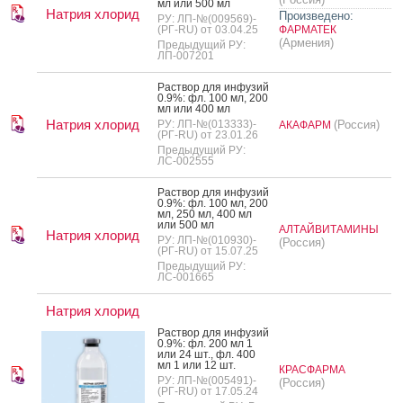
мл или 500 мл
Натрия хлорид
Произведено:
РУ: ЛП-№(009569)-
(РГ-RU) от 03.04.25
ФАРМАТЕК
(Армения)
Предыдущий РУ:
ЛП-007201
Рас­твор для ин­фу­зий
0.9%: фл. 100 мл, 200
мл или 400 мл
Натрия хлорид
РУ: ЛП-№(013333)-
(Россия)
АКАФАРМ
(РГ-RU) от 23.01.26
Предыдущий РУ:
ЛС-002555
Рас­твор для ин­фу­зий
0.9%: фл. 100 мл, 200
мл, 250 мл, 400 мл
или 500 мл
АЛТАЙВИТАМИНЫ
Натрия хлорид
РУ: ЛП-№(010930)-
(Россия)
(РГ-RU) от 15.07.25
Предыдущий РУ:
ЛС-001665
Натрия хлорид
Рас­твор для ин­фу­зий
0.9%: фл. 200 мл 1
или 24 шт., фл. 400
мл 1 или 12 шт.
КРАСФАРМА
РУ: ЛП-№(005491)-
(Россия)
(РГ-RU) от 17.05.24