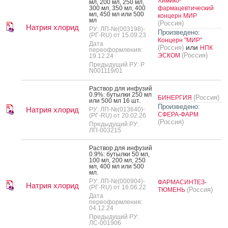
Химико-
мл, 200 мл, 250 мл,
300 мл, 350 мл, 400
фармацевтический
мл, 450 мл или 500
концерн МИР
мл
(Россия)
Натрия хлорид
РУ: ЛП-№(003198)-
Произведено:
(РГ-RU) от 15.09.23
Концерн "МИР"
Дата
или
(Россия)
НПК
переоформления:
(Россия)
ЭСКОМ
19.12.24
Предыдущий РУ: Р
N001119/01
Рас­твор для ин­фу­зий
0.9%: бу­тыл­ки 250 мл
(Россия)
БИНЕРГИЯ
или 500 мл 16 шт.
Произведено:
Натрия хлорид
РУ: ЛП-№(013640)-
СФЕРА-ФАРМ
(РГ-RU) от 20.02.26
(Россия)
Предыдущий РУ:
ЛП-003215
Рас­твор для ин­фу­зий
0.9%: бу­тыл­ки 50 мл,
100 мл, 200 мл, 250
мл, 400 мл или 500
мл.
РУ: ЛП-№(000904)-
ФАРМАСИНТЕЗ-
Натрия хлорид
(РГ-RU) от 16.06.22
(Россия)
ТЮМЕНЬ
Дата
переоформления:
04.12.24
Предыдущий РУ:
ЛС-001906