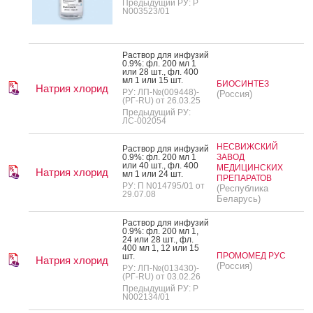
Предыдущий РУ: Р
N003523/01
Рас­твор для ин­фу­зий
0.9%: фл. 200 мл 1
или 28 шт., фл. 400
мл 1 или 15 шт.
БИОСИНТЕЗ
Натрия хлорид
РУ: ЛП-№(009448)-
(Россия)
(РГ-RU) от 26.03.25
Предыдущий РУ:
ЛС-002054
НЕСВИЖСКИЙ
Рас­твор для ин­фу­зий
0.9%: фл. 200 мл 1
ЗАВОД
или 40 шт., фл. 400
МЕДИЦИНСКИХ
Натрия хлорид
мл 1 или 24 шт.
ПРЕПАРАТОВ
РУ: П N014795/01 от
(Республика
29.07.08
Беларусь)
Рас­твор для ин­фу­зий
0.9%: фл. 200 мл 1,
24 или 28 шт., фл.
400 мл 1, 12 или 15
ПРОМОМЕД РУС
шт.
Натрия хлорид
(Россия)
РУ: ЛП-№(013430)-
(РГ-RU) от 03.02.26
Предыдущий РУ: Р
N002134/01