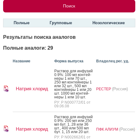
Полные
Групповые
Нозологические
Результаты поиска аналогов
Полные аналоги: 29
Название
Форма выпуска
Владелец рег. уд.
Рас­твор для ин­фу­зий
0.9%: 100 мл кон­тей­
не­ры 1 или 70 шт.,
250 мл кон­тей­не­ры 1
или 32 шт., 500 мл
Натрия хлорид
(Россия)
РЕСТЕР
кон­тей­не­ры 1 или 20
шт. 1000 мл кон­тей­
не­ры 1 или 10 шт.
РУ: Р N000772/01 от
09.06.08
Рас­твор для ин­фу­зий
0.9%: 200 мл или 250
мл бут. 1, 28 или 36
шт., 400 или 500 мл
Натрия хлорид
(Россия)
ПФК АЛИУМ
бут. 1, 15 или 20 шт.
РУ: Р N002662/01 от