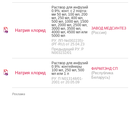
Рас­твор для ин­фу­зий
0.9%: конт. с 2 пор­та­
ми 50 мл, 100 мл, 200
мл, 250 мл, 400 мл,
500 мл, 1000 мл, 1500
мл, 2000 мл, 2500 мл,
ЗАВОД МЕДСИНТЕЗ
3000 мл, 3500 мл,
Натрия хлорид
4000 мл, 4500 мл или
(Россия)
5000 мл
РУ: ЛП-№(002235)-
(РГ-RU) от 25.04.23
Предыдущий РУ: Р
N003232/01
Рас­твор для ин­фу­зий
0.9%: кон­тей­не­ры
ФАРМЛЭНД СП
100 мл, 250 мл, 500
Натрия хлорид
(Республика
мл или 1 л
Беларусь)
РУ: П N013148/01-
2001 от 20.05.09
Реклама