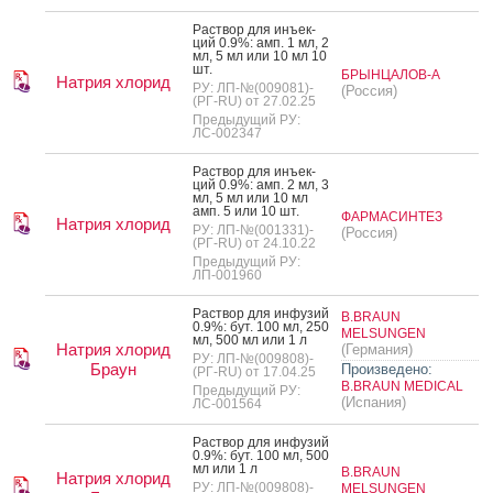
Рас­твор для инъ­ек­
ций 0.9%: амп. 1 мл, 2
мл, 5 мл или 10 мл 10
шт.
БРЫНЦАЛОВ-А
Натрия хлорид
РУ: ЛП-№(009081)-
(Россия)
(РГ-RU) от 27.02.25
Предыдущий РУ:
ЛС-002347
Рас­твор для инъ­ек­
ций 0.9%: амп. 2 мл, 3
мл, 5 мл или 10 мл
амп. 5 или 10 шт.
ФАРМАСИНТЕЗ
Натрия хлорид
РУ: ЛП-№(001331)-
(Россия)
(РГ-RU) от 24.10.22
Предыдущий РУ:
ЛП-001960
Рас­твор для ин­фу­зий
B.BRAUN
0.9%: бут. 100 мл, 250
MELSUNGEN
мл, 500 мл или 1 л
Натрия хлорид
(Германия)
РУ: ЛП-№(009808)-
Браун
Произведено:
(РГ-RU) от 17.04.25
B.BRAUN MEDICAL
Предыдущий РУ:
(Испания)
ЛС-001564
Рас­твор для ин­фу­зий
0.9%: бут. 100 мл, 500
мл или 1 л
B.BRAUN
Натрия хлорид
РУ: ЛП-№(009808)-
MELSUNGEN