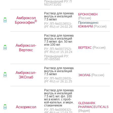
Предыдущий РУ: П
N014731/02
Рас­твор для при­ема
БРОНХОФЕН
внутрь и ин­га­ляций
Амброксол
(Россия)
7.5 мг/мл
®
Бронхофен
Произведено:
РУ: ЛП-№(013651)-
(Россия)
ЮЖФАРМ
(РГ-RU) от 24.02.26
Рас­твор для при­ема
внутрь и ин­га­ляций
7.5 мг/мл: фл. 50 мл
или 100 мл
Амброксол-
(Россия)
ВЕРТЕКС
РУ: ЛП-№(007252)-
Вертекс
(РГ-RU) от 15.10.24
Предыдущий РУ:
ЛП-005580
Рас­твор для при­ема
внутрь и ин­га­ляций
Амброксол-
7.5 мг/мл
(Россия)
ЭКОЛАБ
ЭКОлаб
РУ: ЛП-№(012603)-
(РГ-RU) от 26.11.25
Рас­твор для при­ема
внутрь и ин­га­ляций
7.5 мг/1 мл: фл. 100
мл в компл. с проб­
кой-ка­пельн. и мерн.
GLENMARK
ста­кан­чи­ком
Аскориксол
PHARMACEUTICALS
РУ: ЛП-№(000632)-
(Индия)
(РГ-RU) от 17.03.22