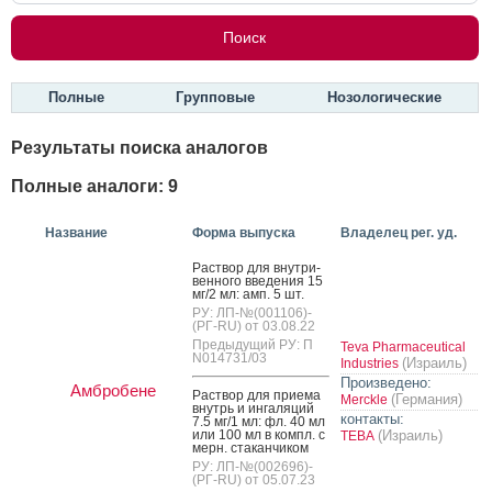
Полные
Групповые
Нозологические
Результаты поиска аналогов
Полные аналоги: 9
Название
Форма выпуска
Владелец рег. уд.
Рас­твор для внут­ри­
вен­но­го вве­дения 15
мг/2 мл: амп. 5 шт.
РУ: ЛП-№(001106)-
(РГ-RU) от 03.08.22
Предыдущий РУ: П
Teva Pharmaceutical
N014731/03
(Израиль)
Industries
Произведено:
Амбробене
Рас­твор для при­ема
(Германия)
Merckle
внутрь и ин­га­ляций
контакты:
7.5 мг/1 мл: фл. 40 мл
или 100 мл в компл. с
(Израиль)
ТЕВА
мерн. ста­кан­чи­ком
РУ: ЛП-№(002696)-
(РГ-RU) от 05.07.23