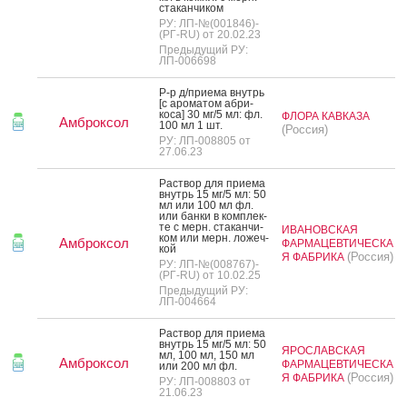
ста­кан­чи­ком
РУ: ЛП-№(001846)-
(РГ-RU) от 20.02.23
Предыдущий РУ:
ЛП-006698
Р-р д/при­ема внутрь
[с аро­матом аб­ри­
коса] 30 мг/5 мл: фл.
ФЛОРА КАВКАЗА
Амброксол
100 мл 1 шт.
(Россия)
РУ: ЛП-008805 от
27.06.23
Рас­твор для при­ема
внутрь 15 мг/5 мл: 50
мл или 100 мл фл.
или бан­ки в ком­плек­
те с мерн. ста­кан­чи­
ИВАНОВСКАЯ
ком или мерн. ло­жеч­
Амброксол
ФАРМАЦЕВТИЧЕСКА
кой
(Россия)
Я ФАБРИКА
РУ: ЛП-№(008767)-
(РГ-RU) от 10.02.25
Предыдущий РУ:
ЛП-004664
Рас­твор для при­ема
внутрь 15 мг/5 мл: 50
ЯРОСЛАВСКАЯ
мл, 100 мл, 150 мл
Амброксол
ФАРМАЦЕВТИЧЕСКА
или 200 мл фл.
(Россия)
Я ФАБРИКА
РУ: ЛП-008803 от
21.06.23