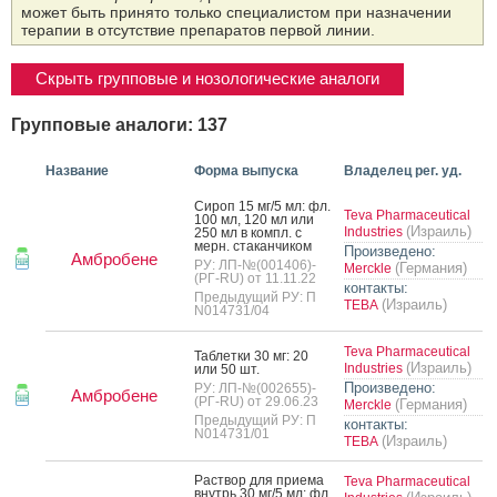
может быть принято только специалистом при назначении
терапии в отсутствие препаратов первой линии.
Скрыть групповые и нозологические аналоги
Групповые аналоги: 137
Название
Форма выпуска
Владелец рег. уд.
Си­роп 15 мг/5 мл: фл.
Teva Pharmaceutical
100 мл, 120 мл или
(Израиль)
Industries
250 мл в компл. с
мерн. ста­кан­чи­ком
Произведено:
Амбробене
РУ: ЛП-№(001406)-
(Германия)
Merckle
(РГ-RU) от 11.11.22
контакты:
Предыдущий РУ: П
(Израиль)
ТЕВА
N014731/04
Teva Pharmaceutical
Таб­летки 30 мг: 20
(Израиль)
Industries
или 50 шт.
Произведено:
РУ: ЛП-№(002655)-
Амбробене
(РГ-RU) от 29.06.23
(Германия)
Merckle
Предыдущий РУ: П
контакты:
N014731/01
(Израиль)
ТЕВА
Рас­твор для при­ема
Teva Pharmaceutical
внутрь 30 мг/5 мл: фл.