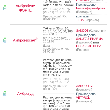
(Израиль)
Industries
120 мл или 200 мл в
Произведено:
компл. с мерн. лож­кой
Амбробене
Балканфарма-Троян
РУ: ЛП-№(007457)-
ФОРТЕ
(Болгария)
(РГ-RU) от 30.10.24
контакты:
Предыдущий РУ:
ЛП-001318
(Израиль)
ТЕВА
Таб­летки 30 мг: 10,
(Словения)
SANDOZ
20, 30, 40, 50, 60, 100
или 200 шт.
Произведено:
РУ: П N012596/01 от
SALUTAS PHARMA
®
Амброгексал
26.11.07
или
(Германия)
Дата
НОВАРТИС НЕВА
переоформления:
(Россия)
01.02.23
Рас­твор для при­ема
внутрь (с аро­матом
клуб­ни­ки) 15 мг/5 мл:
фл. 100 мл или 120
мл в компл. с мерн.
ста­кан­чи­ком
РУ: ЛП-№(001846)-
(РГ-RU) от 20.02.23
ДАНСОН-БГ
Предыдущий РУ:
ЛП-006698
(Болгария)
Амброгуд
Произведено:
Рас­твор для при­ема
VETPROM
внутрь (с аро­матом
(Болгария)
ма­лины) 30 мг/5 мл:
фл. 100 мл или 120
мл в компл. с мерн.