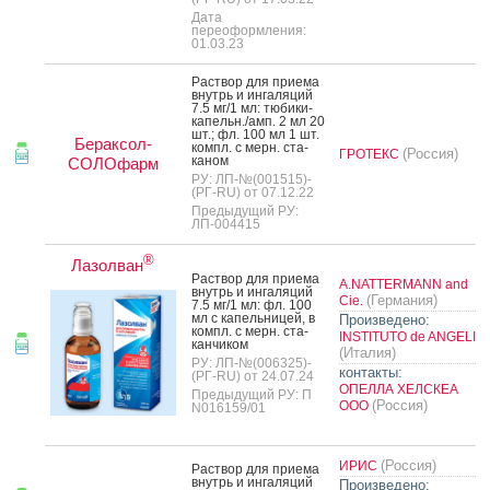
Дата
переоформления:
01.03.23
Рас­твор для при­ема
внутрь и ин­га­ляций
7.5 мг/1 мл: тю­бики-
ка­пельн./амп. 2 мл 20
шт.; фл. 100 мл 1 шт.
Бераксол-
компл. с мерн. ста­
(Россия)
ГРОТЕКС
каном
СОЛОфарм
РУ: ЛП-№(001515)-
(РГ-RU) от 07.12.22
Предыдущий РУ:
ЛП-004415
®
Лазолван
Рас­твор для при­ема
A.NATTERMANN and
внутрь и ин­га­ляций
(Германия)
Cie.
7.5 мг/1 мл: фл. 100
мл c ка­пель­ни­цей, в
Произведено:
компл. с мерн. ста­
INSTITUTO de ANGELI
кан­чи­ком
(Италия)
РУ: ЛП-№(006325)-
контакты:
(РГ-RU) от 24.07.24
ОПЕЛЛА ХЕЛСКЕА
Предыдущий РУ: П
(Россия)
ООО
N016159/01
(Россия)
ИРИС
Рас­твор для при­ема
внутрь и ин­га­ляций
Произведено: