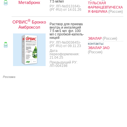
7.5 мг/мл
Метабронх
ТУЛЬСКАЯ
РУ: ЛП-№(013164)-
ФАРМАЦЕВТИЧЕСКА
(РГ-RU) от 14.01.26
(Россия)
Я ФАБРИКА
®
ОРВИС
Бронхо
Рас­твор для при­ема
Амброксол
внутрь и ин­га­ляций
7.5 мг/1 мл: фл. 100
мл с проб­кой-ка­пель­
ни­цей
(Россия)
ЭВАЛАР
РУ: ЛП-№(003645)-
контакты:
(РГ-RU) от 09.11.23
ЭВАЛАР ЗАО
Дата
(Россия)
переоформления:
21.04.25
Предыдущий РУ:
ЛП-004198
Реклама