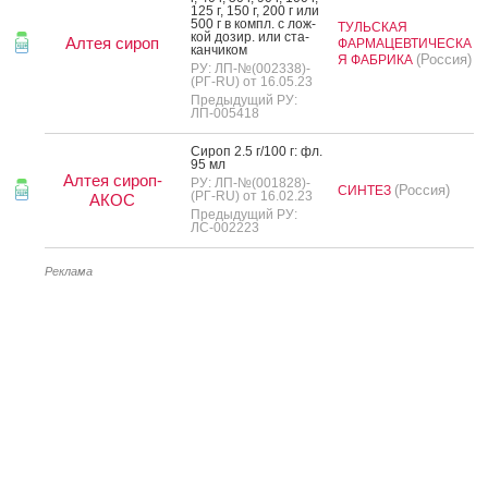
125 г, 150 г, 200 г или
500 г в компл. с лож­
ТУЛЬСКАЯ
кой до­зир. или ста­
Алтея сироп
ФАРМАЦЕВТИЧЕСКА
кан­чи­ком
(Россия)
Я ФАБРИКА
РУ: ЛП-№(002338)-
(РГ-RU) от 16.05.23
Предыдущий РУ:
ЛП-005418
Си­роп 2.5 г/100 г: фл.
95 мл
Алтея сироп-
РУ: ЛП-№(001828)-
(Россия)
СИНТЕЗ
(РГ-RU) от 16.02.23
АКОС
Предыдущий РУ:
ЛС-002223
Реклама