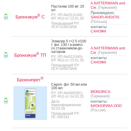
A.NATTERMANN and
Пас­тилки 100 мг: 20
(Германия)
Cie.
шт.
Произведено:
РУ: ЛП-№(013149)-
®
Бронхикум
С
SANOFI-AVENTIS
(РГ-RU) от 13.01.26
(Польша)
Предыдущий РУ:
контакты:
ЛСР-010619/08
САНОФИ
Элик­сир 5 г+2.5 г/100
г: фл. 130 г в компл.
со ста­кан­чи­ком-до­
A.NATTERMANN and
зато­ром
(Германия)
Cie.
®
Бронхикум
ТП
РУ: ЛП-№(013340)-
контакты:
(РГ-RU) от 23.01.26
САНОФИ
Предыдущий РУ:
ЛСР-005678/08
®
Бронхипрет
Си­роп: фл. 50 мл или
100 мл
BIONORICA
РУ: ЛП-№(009391)-
(Германия)
(РГ-RU) от 24.03.25
контакты:
Дата
переоформления:
БИОНОРИКА ООО
30.03.26
(Россия)
Предыдущий РУ:
ЛС-000181