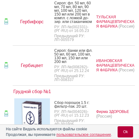
Си­роп: фл. 50 мл, 60
мл, 70 мл, 80 мл, 90
мл, 100 мл, 120 мл,
150 мл или 200 мл в
ТУЛЬСКАЯ
компл. с лож­кой до­
Гербифорс
зир. или ста­кан­чи­ком
ФАРМАЦЕВТИЧЕСКА
(Россия)
Я ФАБРИКА
РУ: ЛП-№(002331)-
(РГ-RU) от 16.05.23
Предыдущий РУ:
ЛП-005579
Си­роп: бан­ки или фл.
50 мл, 60 мл, 100 мл,
130 мл, 150 мл или
ИВАНОВСКАЯ
200 мл
Гербицвет
ФАРМАЦЕВТИЧЕСКА
РУ: ЛП-№(008282)-
(Россия)
Я ФАБРИКА
(РГ-RU) от 25.12.24
Предыдущий РУ:
ЛП-008337
Грудной сбор №1
Сбор по­рошок 1.5 г:
филь­тр-пак. 20 шт.
РУ: ЛП-№(004026)-
Фирма ЗДОРОВЬЕ
(РГ-RU) от 15.12.23
(Россия)
Предыдущий РУ:
ЛП-001905
На сайте Видаль используются файлы cookie
Ok
Продолжая, вы принимаете
пользовательское соглашение
.