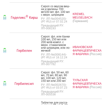
Си­роп со вку­сом виш­
ни и ма­лины 700
мг/100 мл: фл. 100 мл
KREWEL
с мерн. шпри­цем
®
Геделикс
Кирш
MEUSELBACH
РУ: ЛП-№(004520)-
(Германия)
(РГ-RU) от 07.02.24
Предыдущий РУ:
ЛП-008193
Си­роп: фл. или бан­ки
100 мл, 150 мл или
200 мл/в компл. с
мерн. ста­кан­чи­ком
ИВАНОВСКАЯ
или шпри­цем, или ло­
Гербелен
жеч­кой
ФАРМАЦЕВТИЧЕСКА
(Россия)
Я ФАБРИКА
РУ: ЛП-№(008144)-
(РГ-RU) от 16.12.24
Предыдущий РУ:
ЛП-007782
Си­роп: фл. 50 мл, 60
мл, 70 мл, 80 мл, 90
мл, 100 мл, 120 мл,
ТУЛЬСКАЯ
150 мл или 200 мл
Гербилесил
ФАРМАЦЕВТИЧЕСКА
РУ: ЛП-№(002670)-
(Россия)
Я ФАБРИКА
(РГ-RU) от 03.07.23
Предыдущий РУ:
ЛП-005536
Таб­летки для рас­са­