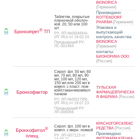
BIONORICA
(Германия)
Произведено:
Таб­летки, пок­ры­тые
ROTTENDORF
пле­ноч­ной обо­лоч­
(Германия)
PHARMA
кой: 20, 50 или 100
Упаковка и
шт.
®
Бронхипрет
ТП
выпускающий
РУ: ЛП-№(004664)-
контроль качества:
(РГ-RU) от 19.02.24
BIONORICA
Предыдущий РУ:
ЛС-001464
(Германия)
контакты:
БИОНОРИКА ООО
(Россия)
Си­роп: фл. 50 мл, 60
мл, 70 мл, 80 мл, 90
мл, 100 мл, 120 мл,
150 мл или 200 мл в
компл. с пласт. лож­
ТУЛЬСКАЯ
кой/ста­кан­чи­ком/кол­
Бронхофактор
ФАРМАЦЕВТИЧЕСКА
пачком
(Россия)
Я ФАБРИКА
РУ: ЛП-№(002799)-
(РГ-RU) от 19.07.23
Предыдущий РУ:
ЛП-006056
КРАСНОГОРСКЛЕКС
Си­роп: фл. 100 мл в
(Россия)
РЕДСТВА
®
Бронхофитол
компл. с мерн. лож­кой
Произведено:
плющ
РУ: ЛП-007123 от
ФИТОФАРМ КЛЕНКА