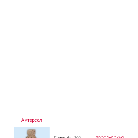
Амтерсол
Си­роп: фл. 100 г