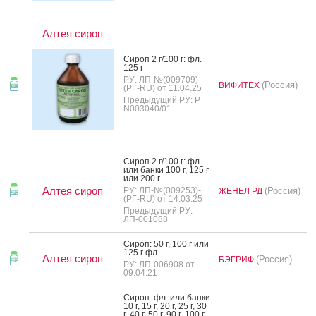
Алтея сироп
Си­роп 2 г/100 г: фл.
125 г
РУ: ЛП-№(009709)-
(Россия)
ВИФИТЕХ
(РГ-RU) от 11.04.25
Предыдущий РУ: Р
N003040/01
Си­роп 2 г/100 г: фл.
или бан­ки 100 г, 125 г
или 200 г
Алтея сироп
РУ: ЛП-№(009253)-
(Россия)
ЖЕНЕЛ РД
(РГ-RU) от 14.03.25
Предыдущий РУ:
ЛП-001088
Си­роп: 50 г, 100 г или
125 г фл.
Алтея сироп
(Россия)
БЭГРИФ
РУ: ЛП-006908 от
09.04.21
Си­роп: фл. или бан­ки
10 г, 15 г, 20 г, 25 г, 30
г, 40 г, 50 г, 90 г, 100 г,