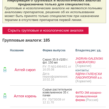
Информация о групповых и нозологических аналогах
предназначена только для специалистов.
Групповые и нозологические аналоги
не являются полными
аналогами препаратов
, решение об их использовании
может быть принято только специалистом при назначении
терапии в отсутствие препаратов первой линии.
Скрыть групповые и нозологические аналоги
Групповые аналоги: 185
Название
Форма выпуска
Владелец рег. уд.
JADRAN-GALENSKI
Си­роп 35.9 г/100 г:
LABORATORIJ
фл. 150 мл
(Хорватия)
РУ: П N014964/01 от
Алтей сироп
16.05.08
контакты:
Дата
ЯДРАН-ГАЛЕНСКИ
переоформления:
ЛАБОРАТОРИЙ а.о.
10.02.16
(Хорватия)
Сырье рас­ти­тель­ное
из­мель­чен­ное 35 г:
ФИТО-ЭМ аграрно-
пач­ки
Алтея корень
промышленная
РУ: 70/730/38 от
(Россия)
фирма
12.11.70