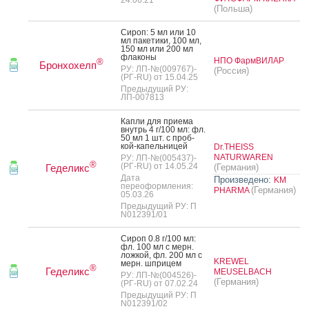
24.06.21
(Польша)
Си­роп: 5 мл или 10
мл па­кети­ки, 100 мл,
150 мл или 200 мл
фла­коны
НПО ФармВИЛАР
®
Бронхохелп
РУ: ЛП-№(009767)-
(Россия)
(РГ-RU) от 15.04.25
Предыдущий РУ:
ЛП-007813
Кап­ли для при­ема
внутрь 4 г/100 мл: фл.
50 мл 1 шт. с проб­
кой-ка­пель­ни­цей
Dr.THEISS
NATURWAREN
РУ: ЛП-№(005437)-
®
(РГ-RU) от 14.05.24
Геделикс
(Германия)
Дата
Произведено:
KM
переоформления:
(Германия)
PHARMA
05.03.26
Предыдущий РУ: П
N012391/01
Си­роп 0.8 г/100 мл:
фл. 100 мл с мерн.
лож­кой, фл. 200 мл с
KREWEL
мерн. шпри­цем
®
Геделикс
MEUSELBACH
РУ: ЛП-№(004526)-
(Германия)
(РГ-RU) от 07.02.24
Предыдущий РУ: П
N012391/02