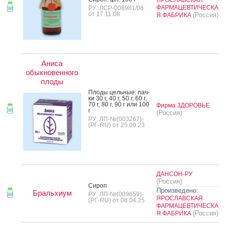
ЯРОСЛАВСКАЯ
ФАРМАЦЕВТИЧЕСКА
РУ: ЛСР-008981/08
от 17.11.08
(Россия)
Я ФАБРИКА
Аниса
обыкновенного
плоды
Пло­ды цель­ные: пач­
ки 30 г, 40 г, 50 г, 60 г,
70 г, 80 г, 90 г или 100
Фирма ЗДОРОВЬЕ
г
(Россия)
РУ: ЛП-№(003267)-
(РГ-RU) от 25.09.23
ДАНСОН-РУ
(Россия)
Си­роп
Произведено:
Бральхиум
РУ: ЛП-№(009659)-
ЯРОСЛАВСКАЯ
(РГ-RU) от 08.04.25
ФАРМАЦЕВТИЧЕСКА
(Россия)
Я ФАБРИКА