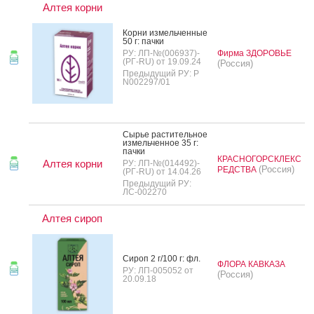
Алтея корни
Кор­ни из­мель­чен­ные
50 г: пач­ки
РУ: ЛП-№(006937)-
Фирма ЗДОРОВЬЕ
(РГ-RU) от 19.09.24
(Россия)
Предыдущий РУ: Р
N002297/01
Сырье рас­ти­тель­ное
из­мель­чен­ное 35 г:
пач­ки
КРАСНОГОРСКЛЕКС
Алтея корни
РУ: ЛП-№(014492)-
(Россия)
РЕДСТВА
(РГ-RU) от 14.04.26
Предыдущий РУ:
ЛС-002270
Алтея сироп
Си­роп 2 г/100 г: фл.
ФЛОРА КАВКАЗА
РУ: ЛП-005052 от
(Россия)
20.09.18