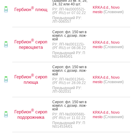
сыва­ния 35 мг: 8, 16,
24, 32 или 40 шт.
KRKA d.d., Novo
®
Гербион
плющ
РУ: ЛП-№(000552)-
(Словения)
mesto
(РГ-RU) от 07.02.22
Предыдущий РУ:
ЛП-006557
Си­роп: фл. 150 мл в
компл. с до­зир. лож­
кой
®
Гербион
сироп
KRKA d.d., Novo
РУ: ЛП-№(001115)-
первоцвета
(Словения)
mesto
(РГ-RU) от 08.08.22
Предыдущий РУ: П
N014840/01
Си­роп: фл. 150 мл в
компл. с до­зир. лож­
кой
®
Гербион
сироп
KRKA d.d., Novo
РУ: ЛП-№(001264)-
плюща
(Словения)
mesto
(РГ-RU) от 28.09.22
Предыдущий РУ:
ЛП-002031
Си­роп: фл. 150 мл в
компл. с до­зир. лож­
кой
®
Гербион
сироп
KRKA d.d., Novo
РУ: ЛП-№(000568)-
подорожника
(Словения)
mesto
(РГ-RU) от 11.02.22
Предыдущий РУ: П
N014534/01