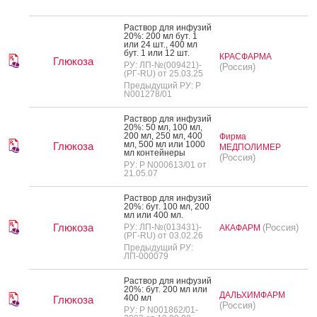
Рас­твор для ин­фу­зий
20%: 200 мл бут. 1
или 24 шт., 400 мл
бут. 1 или 12 шт.
КРАСФАРМА
Глюкоза
РУ: ЛП-№(009421)-
(Россия)
(РГ-RU) от 25.03.25
Предыдущий РУ: Р
N001278/01
Рас­твор для ин­фу­зий
20%: 50 мл, 100 мл,
200 мл, 250 мл, 400
Фирма
мл, 500 мл или 1000
Глюкоза
МЕДПОЛИМЕР
мл кон­тей­не­ры
(Россия)
РУ: Р N000613/01 от
21.05.07
Рас­твор для ин­фу­зий
20%: бут. 100 мл, 200
мл или 400 мл.
Глюкоза
РУ: ЛП-№(013431)-
(Россия)
АКАФАРМ
(РГ-RU) от 03.02.26
Предыдущий РУ:
ЛП-000079
Рас­твор для ин­фу­зий
20%: бут. 200 мл или
ДАЛЬХИМФАРМ
400 мл
Глюкоза
(Россия)
РУ: Р N001862/01-