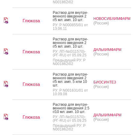
N001862/02
Рас­твор для внут­ри­
вен­но­го вве­дения 2
НОВОСИБХИМФАРМ
г/5 мл: амп. 10 шт.
Глюкоза
(Россия)
РУ: Р N000855/01 от
13.06.11
Рас­твор для внут­ри­
вен­но­го вве­дения 2
г/5 мл: амп. 10 шт.
ДАЛЬХИМФАРМ
Глюкоза
РУ: ЛП-№(011570)-
(Россия)
(РГ-RU) от 05.09.25
Предыдущий РУ: Р
N001862/02
Рас­твор для внут­ри­
вен­но­го вве­дения 2
г/5 мл: амп. 5 или 10
БИОСИНТЕЗ
Глюкоза
шт.
(Россия)
РУ: Р N001631/01 от
10.09.08
Рас­твор для внут­ри­
вен­но­го вве­дения 2.5
г/10 мл: амп. 10 шт.
ДАЛЬХИМФАРМ
Глюкоза
РУ: ЛП-№(011570)-
(Россия)
(РГ-RU) от 05.09.25
Предыдущий РУ: Р
N001862/02