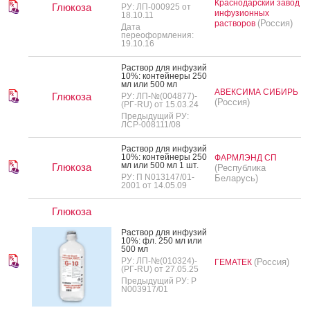
Краснодарский завод
Глюкоза
РУ: ЛП-000925 от
инфузионных
18.10.11
(Россия)
растворов
Дата
переоформления:
19.10.16
Рас­твор для ин­фу­зий
10%: кон­тей­не­ры 250
мл или 500 мл
АВЕКСИМА СИБИРЬ
Глюкоза
РУ: ЛП-№(004877)-
(Россия)
(РГ-RU) от 15.03.24
Предыдущий РУ:
ЛСР-008111/08
Рас­твор для ин­фу­зий
10%: кон­тей­не­ры 250
ФАРМЛЭНД СП
мл или 500 мл 1 шт.
Глюкоза
(Республика
РУ: П N013147/01-
Беларусь)
2001 от 14.05.09
Глюкоза
Рас­твор для ин­фу­зий
10%: фл. 250 мл или
500 мл
РУ: ЛП-№(010324)-
(Россия)
ГЕМАТЕК
(РГ-RU) от 27.05.25
Предыдущий РУ: Р
N003917/01