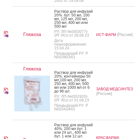
2002 от 19.09.08
Рас­твор для ин­фу­зий
20%: бут. 50 мл, 100
мл, 125 мл, 200 мл,
250 мл, 400 мл или
500 мл
РУ: ЛП-№(003077)-
Глюкоза
(Россия)
ИСТ-ФАРМ
(РГ-RU) от 28.08.23
Дата
переоформления:
15.04.24
Предыдущий РУ: Р
N003903/01
Глюкоза
Рас­твор для ин­фу­зий
20%: кон­тей­не­ры 50
мл,100 мл, 200 мл,
250 мл, 400 мл, 500
мл или 1000 мл от 6
ЗАВОД МЕДСИНТЕЗ
до 96 шт.
(Россия)
РУ: ЛП-№(002920)-
(РГ-RU) от 01.08.23
Предыдущий РУ: Р
N003434/01
Рас­твор для ин­фу­зий
40%: 200 мл бут. 1
или 24 шт., 400 мл
бут. 1 или 12 шт.
КРАСФАРМА