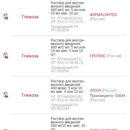
Рас­твор для внут­ри­
вен­но­го вве­дения
400 мг/1 мл: 5 мл или
10 мл амп. 10 шт.
ФАРМАСИНТЕЗ
Глюкоза
РУ: ЛП-№(001634)-
(Россия)
(РГ-RU) от 01.01.23
Предыдущий РУ:
ЛП-002656
Рас­твор для внут­ри­
вен­но­го вве­дения
400 мг/1 мл: 5 мл или
10 мл амп. 5 или 10
шт.
Глюкоза
(Россия)
ГРОТЕКС
РУ: ЛП-№(002972)-
(РГ-RU) от 08.08.23
Предыдущий РУ:
ЛП-002858
Рас­твор для внут­ри­
вен­но­го вве­дения
400 мг/мл: 5 или 10
(Россия)
АТОЛЛ
мл амп. 5 или 10 шт.
Глюкоза
Произведено:
ОЗОН
РУ: ЛП-№(009149)-
(Россия)
(РГ-RU) от 06.03.25
Предыдущий РУ:
ЛП-002184
Рас­твор для внут­ри­
вен­но­го вве­дения
500 мг/10 мл: амп. 10
шт.