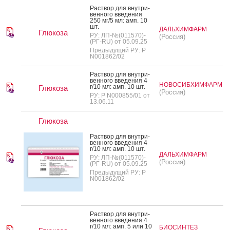
Рас­твор для внут­ри­
вен­но­го вве­дения
250 мг/5 мл: амп. 10
шт.
ДАЛЬХИМФАРМ
Глюкоза
РУ: ЛП-№(011570)-
(Россия)
(РГ-RU) от 05.09.25
Предыдущий РУ: Р
N001862/02
Рас­твор для внут­ри­
вен­но­го вве­дения 4
НОВОСИБХИМФАРМ
г/10 мл: амп. 10 шт.
Глюкоза
(Россия)
РУ: Р N000855/01 от
13.06.11
Глюкоза
Рас­твор для внут­ри­
вен­но­го вве­дения 4
г/10 мл: амп. 10 шт.
ДАЛЬХИМФАРМ
РУ: ЛП-№(011570)-
(Россия)
(РГ-RU) от 05.09.25
Предыдущий РУ: Р
N001862/02
Рас­твор для внут­ри­
вен­но­го вве­дения 4
г/10 мл: амп. 5 или 10
БИОСИНТЕЗ