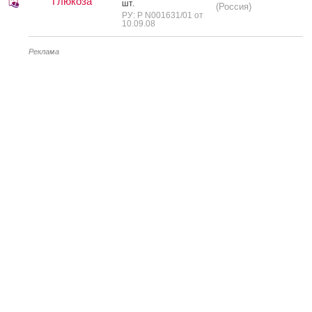
Глюкоза
шт.
(Россия)
РУ: Р N001631/01 от
10.09.08
Реклама