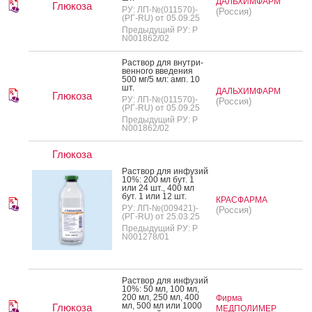
ДАЛЬХИМФАРМ
Глюкоза
РУ: ЛП-№(011570)-
(Россия)
(РГ-RU) от 05.09.25
Предыдущий РУ: Р
N001862/02
Рас­твор для внут­ри­
вен­но­го вве­дения
500 мг/5 мл: амп. 10
шт.
ДАЛЬХИМФАРМ
Глюкоза
РУ: ЛП-№(011570)-
(Россия)
(РГ-RU) от 05.09.25
Предыдущий РУ: Р
N001862/02
Глюкоза
Рас­твор для ин­фу­зий
10%: 200 мл бут. 1
или 24 шт., 400 мл
бут. 1 или 12 шт.
КРАСФАРМА
РУ: ЛП-№(009421)-
(Россия)
(РГ-RU) от 25.03.25
Предыдущий РУ: Р
N001278/01
Рас­твор для ин­фу­зий
10%: 50 мл, 100 мл,
200 мл, 250 мл, 400
Фирма
мл, 500 мл или 1000
Глюкоза
МЕДПОЛИМЕР