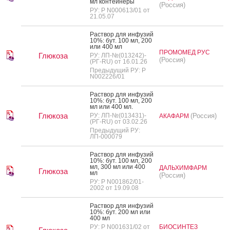
мл кон­тей­не­ры
(Россия)
РУ: Р N000613/01 от
21.05.07
Рас­твор для ин­фу­зий
10%: бут. 100 мл, 200
или 400 мл
ПРОМОМЕД РУС
Глюкоза
РУ: ЛП-№(013242)-
(Россия)
(РГ-RU) от 16.01.26
Предыдущий РУ: Р
N002226/01
Рас­твор для ин­фу­зий
10%: бут. 100 мл, 200
мл или 400 мл.
Глюкоза
РУ: ЛП-№(013431)-
(Россия)
АКАФАРМ
(РГ-RU) от 03.02.26
Предыдущий РУ:
ЛП-000079
Рас­твор для ин­фу­зий
10%: бут. 100 мл, 200
мл, 300 мл или 400
ДАЛЬХИМФАРМ
Глюкоза
мл
(Россия)
РУ: Р N001862/01-
2002 от 19.09.08
Рас­твор для ин­фу­зий
10%: бут. 200 мл или
400 мл
РУ: Р N001631/02 от
БИОСИНТЕЗ