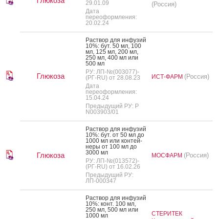
Глюкоза
29.01.09
(Россия)
Дата
переоформления:
20.02.24
Рас­твор для ин­фу­зий
10%: бут. 50 мл, 100
мл, 125 мл, 200 мл,
250 мл, 400 мл или
500 мл
РУ: ЛП-№(003077)-
Глюкоза
(Россия)
ИСТ-ФАРМ
(РГ-RU) от 28.08.23
Дата
переоформления:
15.04.24
Предыдущий РУ: Р
N003903/01
Рас­твор для ин­фу­зий
10%: бут. от 50 мл до
1000 мл или кон­тей­
не­ры от 100 мл до
3000 мл
Глюкоза
(Россия)
МОСФАРМ
РУ: ЛП-№(013572)-
(РГ-RU) от 16.02.26
Предыдущий РУ:
ЛП-000347
Рас­твор для ин­фу­зий
10%: конт. 100 мл,
250 мл, 500 мл или
СТЕРИТЕК
1000 мл