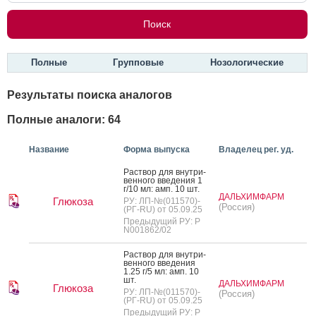
Полные
Групповые
Нозологические
Результаты поиска аналогов
Полные аналоги: 64
Название
Форма выпуска
Владелец рег. уд.
Рас­твор для внут­ри­
вен­но­го вве­дения 1
г/10 мл: амп. 10 шт.
ДАЛЬХИМФАРМ
Глюкоза
РУ: ЛП-№(011570)-
(Россия)
(РГ-RU) от 05.09.25
Предыдущий РУ: Р
N001862/02
Рас­твор для внут­ри­
вен­но­го вве­дения
1.25 г/5 мл: амп. 10
шт.
ДАЛЬХИМФАРМ
Глюкоза
РУ: ЛП-№(011570)-
(Россия)
(РГ-RU) от 05.09.25
Предыдущий РУ: Р