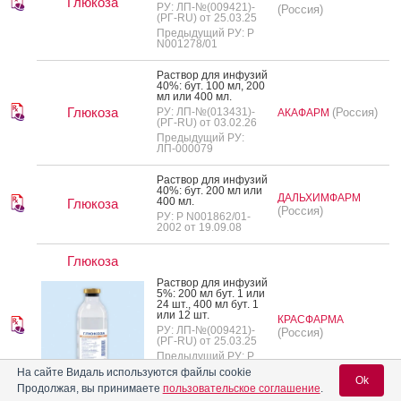
Глюкоза
РУ: ЛП-№(009421)-
(Россия)
(РГ-RU) от 25.03.25
Предыдущий РУ: Р
N001278/01
Рас­твор для ин­фу­зий
40%: бут. 100 мл, 200
мл или 400 мл.
Глюкоза
РУ: ЛП-№(013431)-
(Россия)
АКАФАРМ
(РГ-RU) от 03.02.26
Предыдущий РУ:
ЛП-000079
Рас­твор для ин­фу­зий
40%: бут. 200 мл или
ДАЛЬХИМФАРМ
400 мл.
Глюкоза
(Россия)
РУ: Р N001862/01-
2002 от 19.09.08
Глюкоза
Рас­твор для ин­фу­зий
5%: 200 мл бут. 1 или
24 шт., 400 мл бут. 1
или 12 шт.
КРАСФАРМА
РУ: ЛП-№(009421)-
(Россия)
(РГ-RU) от 25.03.25
Предыдущий РУ: Р
N001278/01
На сайте Видаль используются файлы cookie
Ok
Продолжая, вы принимаете
пользовательское соглашение
.