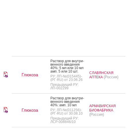
Рас­твор для внут­ри­
вен­но­го вве­дения
40%: 5 мл или 10 мл
амп. 5 или 10 шт.
СЛАВЯНСКАЯ
Глюкоза
РУ: ЛП-№(015445)-
(Россия)
АПТЕКА
(РГ-RU) от 23.06.26
Предыдущий РУ:
ЛП-002299
Рас­твор для внут­ри­
вен­но­го вве­дения
40%: амп. 10 мл
АРМАВИРСКАЯ
Глюкоза
РУ: ЛП-№(011256)-
БИОФАБРИКА
(РГ-RU) от 30.08.10
(Россия)
Предыдущий РУ:
ЛСР-008846/10