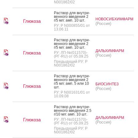
N001862/02
Рас­твор для внут­ри­
вен­но­го вве­дения 2
НОВОСИБХИМФАРМ
г/5 мл: амп. 10 шт.
Глюкоза
(Россия)
РУ: Р N000855/01 от
13.06.11
Рас­твор для внут­ри­
вен­но­го вве­дения 2
г/5 мл: амп. 10 шт.
ДАЛЬХИМФАРМ
Глюкоза
РУ: ЛП-№(011570)-
(Россия)
(РГ-RU) от 05.09.25
Предыдущий РУ: Р
N001862/02
Рас­твор для внут­ри­
вен­но­го вве­дения 2
г/5 мл: амп. 5 или 10
БИОСИНТЕЗ
Глюкоза
шт.
(Россия)
РУ: Р N001631/01 от
10.09.08
Рас­твор для внут­ри­
вен­но­го вве­дения 2.5
г/10 мл: амп. 10 шт.
ДАЛЬХИМФАРМ
Глюкоза
РУ: ЛП-№(011570)-
(Россия)
(РГ-RU) от 05.09.25
Предыдущий РУ: Р
N001862/02