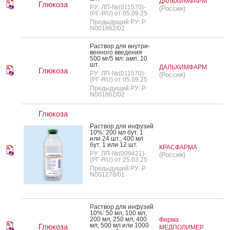
ДАЛЬХИМФАРМ
Глюкоза
РУ: ЛП-№(011570)-
(Россия)
(РГ-RU) от 05.09.25
Предыдущий РУ: Р
N001862/02
Рас­твор для внут­ри­
вен­но­го вве­дения
500 мг/5 мл: амп. 10
шт.
ДАЛЬХИМФАРМ
Глюкоза
РУ: ЛП-№(011570)-
(Россия)
(РГ-RU) от 05.09.25
Предыдущий РУ: Р
N001862/02
Глюкоза
Рас­твор для ин­фу­зий
10%: 200 мл бут. 1
или 24 шт., 400 мл
бут. 1 или 12 шт.
КРАСФАРМА
РУ: ЛП-№(009421)-
(Россия)
(РГ-RU) от 25.03.25
Предыдущий РУ: Р
N001278/01
Рас­твор для ин­фу­зий
10%: 50 мл, 100 мл,
200 мл, 250 мл, 400
Фирма
мл, 500 мл или 1000
Глюкоза
МЕДПОЛИМЕР