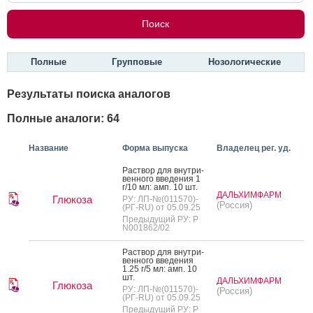
Полные
Групповые
Нозологические
Результаты поиска аналогов
Полные аналоги: 64
Название
Форма выпуска
Владелец рег. уд.
Рас­твор для внут­ри­
вен­но­го вве­дения 1
г/10 мл: амп. 10 шт.
ДАЛЬХИМФАРМ
Глюкоза
РУ: ЛП-№(011570)-
(Россия)
(РГ-RU) от 05.09.25
Предыдущий РУ: Р
N001862/02
Рас­твор для внут­ри­
вен­но­го вве­дения
1.25 г/5 мл: амп. 10
шт.
ДАЛЬХИМФАРМ
Глюкоза
РУ: ЛП-№(011570)-
(Россия)
(РГ-RU) от 05.09.25
Предыдущий РУ: Р