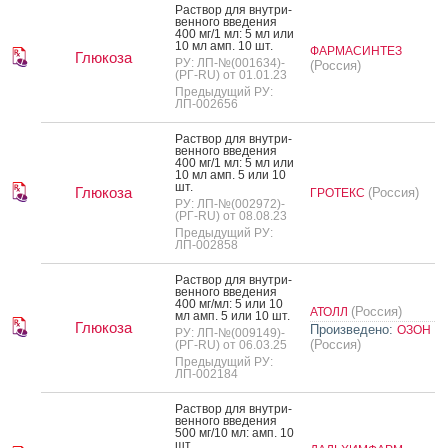
Рас­твор для внут­ри­
вен­но­го вве­дения
400 мг/1 мл: 5 мл или
10 мл амп. 10 шт.
ФАРМАСИНТЕЗ
Глюкоза
РУ: ЛП-№(001634)-
(Россия)
(РГ-RU) от 01.01.23
Предыдущий РУ:
ЛП-002656
Рас­твор для внут­ри­
вен­но­го вве­дения
400 мг/1 мл: 5 мл или
10 мл амп. 5 или 10
шт.
Глюкоза
(Россия)
ГРОТЕКС
РУ: ЛП-№(002972)-
(РГ-RU) от 08.08.23
Предыдущий РУ:
ЛП-002858
Рас­твор для внут­ри­
вен­но­го вве­дения
400 мг/мл: 5 или 10
(Россия)
АТОЛЛ
мл амп. 5 или 10 шт.
Глюкоза
Произведено:
ОЗОН
РУ: ЛП-№(009149)-
(Россия)
(РГ-RU) от 06.03.25
Предыдущий РУ:
ЛП-002184
Рас­твор для внут­ри­
вен­но­го вве­дения
500 мг/10 мл: амп. 10
шт.