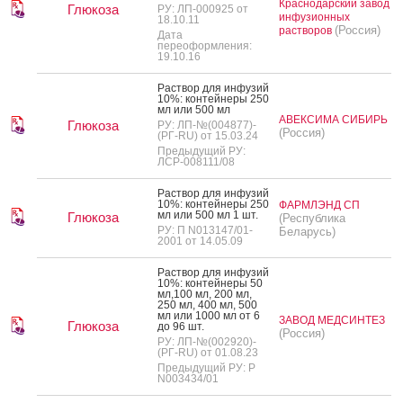
Краснодарский завод
Глюкоза
РУ: ЛП-000925 от
инфузионных
18.10.11
(Россия)
растворов
Дата
переоформления:
19.10.16
Рас­твор для ин­фу­зий
10%: кон­тей­не­ры 250
мл или 500 мл
АВЕКСИМА СИБИРЬ
Глюкоза
РУ: ЛП-№(004877)-
(Россия)
(РГ-RU) от 15.03.24
Предыдущий РУ:
ЛСР-008111/08
Рас­твор для ин­фу­зий
10%: кон­тей­не­ры 250
ФАРМЛЭНД СП
мл или 500 мл 1 шт.
Глюкоза
(Республика
РУ: П N013147/01-
Беларусь)
2001 от 14.05.09
Рас­твор для ин­фу­зий
10%: кон­тей­не­ры 50
мл,100 мл, 200 мл,
250 мл, 400 мл, 500
мл или 1000 мл от 6
ЗАВОД МЕДСИНТЕЗ
Глюкоза
до 96 шт.
(Россия)
РУ: ЛП-№(002920)-
(РГ-RU) от 01.08.23
Предыдущий РУ: Р
N003434/01