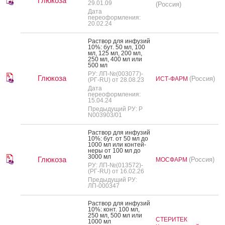
Глюкоза
29.01.09
(Россия)
Дата
переоформления:
20.02.24
Рас­твор для ин­фу­зий
10%: бут. 50 мл, 100
мл, 125 мл, 200 мл,
250 мл, 400 мл или
500 мл
РУ: ЛП-№(003077)-
Глюкоза
(Россия)
ИСТ-ФАРМ
(РГ-RU) от 28.08.23
Дата
переоформления:
15.04.24
Предыдущий РУ: Р
N003903/01
Рас­твор для ин­фу­зий
10%: бут. от 50 мл до
1000 мл или кон­тей­
не­ры от 100 мл до
3000 мл
Глюкоза
(Россия)
МОСФАРМ
РУ: ЛП-№(013572)-
(РГ-RU) от 16.02.26
Предыдущий РУ:
ЛП-000347
Рас­твор для ин­фу­зий
10%: конт. 100 мл,
250 мл, 500 мл или
СТЕРИТЕК
1000 мл