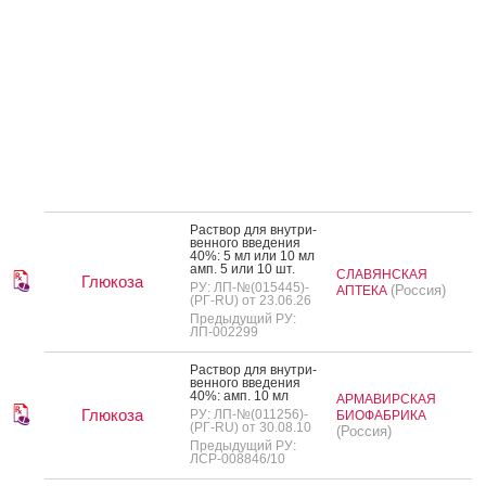
Рас­твор для внут­ри­
вен­но­го вве­дения
40%: 5 мл или 10 мл
амп. 5 или 10 шт.
СЛАВЯНСКАЯ
Глюкоза
РУ: ЛП-№(015445)-
(Россия)
АПТЕКА
(РГ-RU) от 23.06.26
Предыдущий РУ:
ЛП-002299
Рас­твор для внут­ри­
вен­но­го вве­дения
40%: амп. 10 мл
АРМАВИРСКАЯ
Глюкоза
РУ: ЛП-№(011256)-
БИОФАБРИКА
(РГ-RU) от 30.08.10
(Россия)
Предыдущий РУ:
ЛСР-008846/10