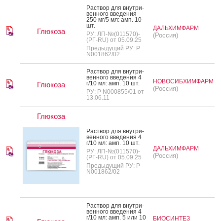
Рас­твор для внут­ри­
вен­но­го вве­дения
250 мг/5 мл: амп. 10
шт.
ДАЛЬХИМФАРМ
Глюкоза
РУ: ЛП-№(011570)-
(Россия)
(РГ-RU) от 05.09.25
Предыдущий РУ: Р
N001862/02
Рас­твор для внут­ри­
вен­но­го вве­дения 4
НОВОСИБХИМФАРМ
г/10 мл: амп. 10 шт.
Глюкоза
(Россия)
РУ: Р N000855/01 от
13.06.11
Глюкоза
Рас­твор для внут­ри­
вен­но­го вве­дения 4
г/10 мл: амп. 10 шт.
ДАЛЬХИМФАРМ
РУ: ЛП-№(011570)-
(Россия)
(РГ-RU) от 05.09.25
Предыдущий РУ: Р
N001862/02
Рас­твор для внут­ри­
вен­но­го вве­дения 4
г/10 мл: амп. 5 или 10
БИОСИНТЕЗ