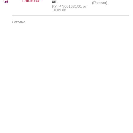
Глюкоза
шт.
(Россия)
РУ: Р N001631/01 от
10.09.08
Реклама