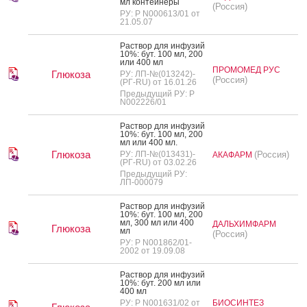
мл кон­тей­не­ры
(Россия)
РУ: Р N000613/01 от
21.05.07
Рас­твор для ин­фу­зий
10%: бут. 100 мл, 200
или 400 мл
ПРОМОМЕД РУС
Глюкоза
РУ: ЛП-№(013242)-
(Россия)
(РГ-RU) от 16.01.26
Предыдущий РУ: Р
N002226/01
Рас­твор для ин­фу­зий
10%: бут. 100 мл, 200
мл или 400 мл.
Глюкоза
РУ: ЛП-№(013431)-
(Россия)
АКАФАРМ
(РГ-RU) от 03.02.26
Предыдущий РУ:
ЛП-000079
Рас­твор для ин­фу­зий
10%: бут. 100 мл, 200
мл, 300 мл или 400
ДАЛЬХИМФАРМ
Глюкоза
мл
(Россия)
РУ: Р N001862/01-
2002 от 19.09.08
Рас­твор для ин­фу­зий
10%: бут. 200 мл или
400 мл
РУ: Р N001631/02 от
БИОСИНТЕЗ