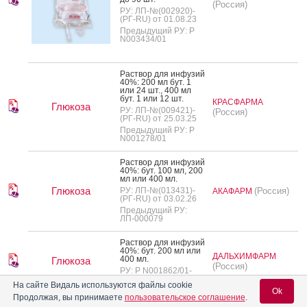
(Россия)
РУ: ЛП-№(002920)-
(РГ-RU) от 01.08.23
Предыдущий РУ: Р
N003434/01
Рас­твор для ин­фу­зий
40%: 200 мл бут. 1
или 24 шт., 400 мл
бут. 1 или 12 шт.
КРАСФАРМА
Глюкоза
РУ: ЛП-№(009421)-
(Россия)
(РГ-RU) от 25.03.25
Предыдущий РУ: Р
N001278/01
Рас­твор для ин­фу­зий
40%: бут. 100 мл, 200
мл или 400 мл.
Глюкоза
РУ: ЛП-№(013431)-
(Россия)
АКАФАРМ
(РГ-RU) от 03.02.26
Предыдущий РУ:
ЛП-000079
Рас­твор для ин­фу­зий
40%: бут. 200 мл или
ДАЛЬХИМФАРМ
400 мл.
Глюкоза
(Россия)
РУ: Р N001862/01-
2002 от 19.09.08
На сайте Видаль используются файлы cookie
Ok
Продолжая, вы принимаете
пользовательское соглашение
.
Глюкоза