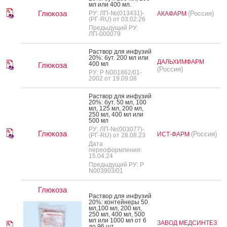
мл или 400 мл.
Глюкоза
РУ: ЛП-№(013431)-
(Россия)
АКАФАРМ
(РГ-RU) от 03.02.26
Предыдущий РУ:
ЛП-000079
Рас­твор для ин­фу­зий
20%: бут. 200 мл или
ДАЛЬХИМФАРМ
400 мл
Глюкоза
(Россия)
РУ: Р N001862/01-
2002 от 19.09.08
Рас­твор для ин­фу­зий
20%: бут. 50 мл, 100
мл, 125 мл, 200 мл,
250 мл, 400 мл или
500 мл
РУ: ЛП-№(003077)-
Глюкоза
(Россия)
ИСТ-ФАРМ
(РГ-RU) от 28.08.23
Дата
переоформления:
15.04.24
Предыдущий РУ: Р
N003903/01
Глюкоза
Рас­твор для ин­фу­зий
20%: кон­тей­не­ры 50
мл,100 мл, 200 мл,
250 мл, 400 мл, 500
мл или 1000 мл от 6
ЗАВОД МЕДСИНТЕЗ
до 96 шт.