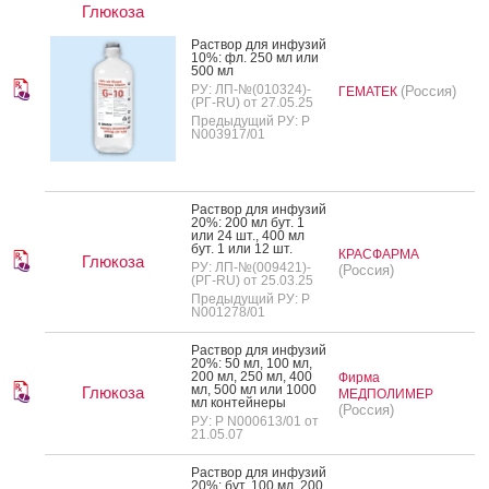
Глюкоза
Рас­твор для ин­фу­зий
10%: фл. 250 мл или
500 мл
РУ: ЛП-№(010324)-
(Россия)
ГЕМАТЕК
(РГ-RU) от 27.05.25
Предыдущий РУ: Р
N003917/01
Рас­твор для ин­фу­зий
20%: 200 мл бут. 1
или 24 шт., 400 мл
бут. 1 или 12 шт.
КРАСФАРМА
Глюкоза
РУ: ЛП-№(009421)-
(Россия)
(РГ-RU) от 25.03.25
Предыдущий РУ: Р
N001278/01
Рас­твор для ин­фу­зий
20%: 50 мл, 100 мл,
200 мл, 250 мл, 400
Фирма
мл, 500 мл или 1000
Глюкоза
МЕДПОЛИМЕР
мл кон­тей­не­ры
(Россия)
РУ: Р N000613/01 от
21.05.07
Рас­твор для ин­фу­зий
20%: бут. 100 мл, 200