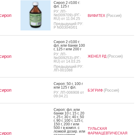
Си­роп 2 г/100 г:
фл. 125 г
РУ: ЛП-
сироп
№(009709)-(РГ-
(Россия)
ВИФИТЕХ
RU) от 11.04.25
Предыдущий РУ:
Р N003040/01
Си­роп 2 г/100 г:
фл. или бан­ки 100
г, 125 г или 200 г
РУ: ЛП-
сироп
(Россия)
ЖЕНЕЛ РД
№(009253)-(РГ-
RU) от 14.03.25
Предыдущий РУ:
ЛП-001088
Си­роп: 50 г, 100 г
или 125 г фл.
сироп
(Россия)
БЭГРИФ
РУ: ЛП-006908 от
09.04.21
Си­роп: фл. или
бан­ки 10 г, 15 г, 20
г, 25 г, 30 г, 40 г, 50
г, 90 г, 100 г, 125 г,
150 г, 200 г или
500 г в компл. с
ТУЛЬСКАЯ
лож­кой до­зир. или
сироп
ФАРМАЦЕВТИЧЕСКАЯ
ста­кан­чи­ком