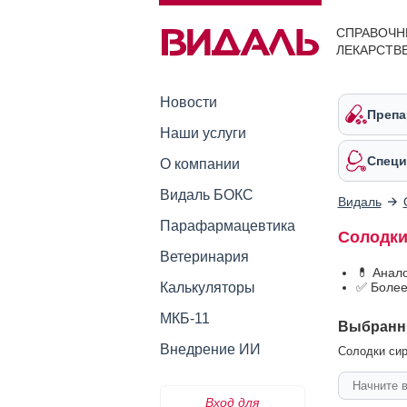
СПРАВОЧН
ЛЕКАРСТВ
Новости
Препа
Наши услуги
Специ
О компании
Видаль БОКС
Видаль
Парафармацевтика
Солодки
Ветеринария
💊 Анал
Калькуляторы
✅ Более
МКБ-11
Выбранн
Внедрение ИИ
Солодки сиро
Вход для