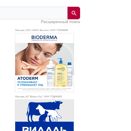
Расширенный поиск
Реклама. ООО «НАОС Восток», ИНН 772
0394094
Реклама. АО "Видаль Рус", ИНН 772
8043605