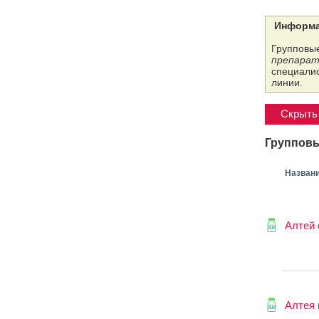
Информа
Групповые
препарат
специалис
линии.
Скрыть 
Групповы
Назван
Алтей 
Алтея 