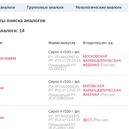
аналоги
Групповые аналоги
Нозологические аналоги
ты поиска аналогов
налоги: 14
ие
Форма выпуска
Владелец рег. уд.
Си­роп 4 г/100 г: фл.
МОСКОВСКАЯ
РУ: ЛП-№(009974)-
и корня
(РГ-RU) от 25.04.25
ФАРМАЦЕВТИЧЕСКАЯ
(Россия)
ФАБРИКА
Предыдущий РУ:
ЛП-000117
Си­роп 4 г/100 г: фл.
КИРОВСКАЯ
РУ: ЛП-№(008834)-
ки
(РГ-RU) от 13.02.25
ФАРМАЦЕВТИЧЕСКАЯ
(Россия)
ФАБРИКА
Предыдущий РУ:
ЛСР-008903/08
Си­роп 4 г/100 г: фл.
РУ: ЛП-№(009197)-
ки
(РГ-RU) от 11.03.25
(Россия)
ВЕСТ
Предыдущий РУ:
ЛСР-000021/09