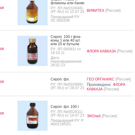
фла­коны или бан­ки
ки
РУ: ЛП-№(010948)-
(Россия)
ВИФИТЕХ
(РГ-RU) от 15.07.25
Предыдущий РУ:
ЛС-000209
Си­роп: 100 г фла­
коны 1 или 40 шт.
или 20 кг бу­тыли
ки
РУ: ЛП-000931 от
(Россия)
ФЛОРА КАВКАЗА
18.10.11
Дата
переоформления:
28.02.23
(Россия)
Си­роп: фл.
ГЕО ОРГАНИКС
ки
РУ: ЛП-№(002888)-
Произведено:
ФЛОРА
(РГ-RU) от 28.07.23
(Россия)
КАВКАЗА
Си­роп: фл. 100 г
РУ: ЛП-№(002811)-
ки
(РГ-RU) от 19.07.23
(Россия)
ЭКОлаб
Предыдущий РУ: Р
N002185/01