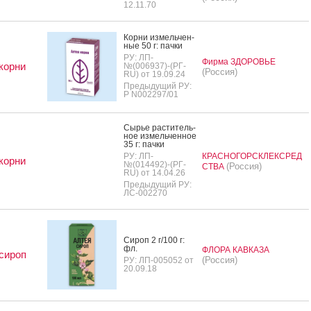
12.11.70
Кор­ни из­мель­чен­
ные 50 г: пач­ки
РУ: ЛП-
Фирма ЗДОРОВЬЕ
корни
№(006937)-(РГ-
(Россия)
RU) от 19.09.24
Предыдущий РУ:
Р N002297/01
Сырье рас­ти­тель­
ное из­мель­чен­ное
35 г: пач­ки
РУ: ЛП-
КРАСНОГОРСКЛЕКСРЕД
корни
№(014492)-(РГ-
(Россия)
СТВА
RU) от 14.04.26
Предыдущий РУ:
ЛС-002270
Си­роп 2 г/100 г:
фл.
ФЛОРА КАВКАЗА
сироп
(Россия)
РУ: ЛП-005052 от
20.09.18