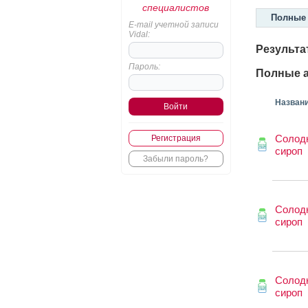
специалистов
Полные 
E-mail учетной записи
Vidal:
Результа
Пароль:
Полные а
Назван
Солодк
Регистрация
сироп
Забыли пароль?
Солод
сироп
Солод
сироп