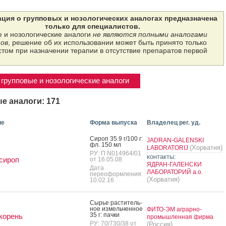
ция о групповых и нозологических аналогах предназначена
только для специалистов.
 и нозологические аналоги
не являются полными аналогами
ов
, решение об их использовании может быть принято только
том при назначении терапии в отсутствие препаратов первой
групповые и нозологические аналоги
е аналоги: 171
ие
Форма выпуска
Владелец рег. уд.
Си­роп 35.9 г/100 г:
JADRAN-GALENSKI
фл. 150 мл
(Хорватия)
LABORATORIJ
РУ: П N014964/01
контакты:
сироп
от 16.05.08
ЯДРАН-ГАЛЕНСКИ
Дата
ЛАБОРАТОРИЙ а.о.
переоформления:
(Хорватия)
10.02.16
Сырье рас­ти­тель­
ное из­мель­чен­ное
ФИТО-ЭМ аграрно-
35 г: пач­ки
корень
промышленная фирма
РУ: 70/730/38 от
(Россия)