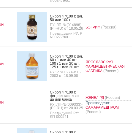
N003479/01
Си­роп 4 г/100 г: фл.
50 или 100 г.
ки
РУ: ЛП-№(014898)-
(Россия)
БЭГРИФ
(РГ-RU) от 18.05.26
Предыдущий РУ: Р
N002779/01
Си­роп 4 г/100 г: фл.
60 г 1 или 40 шт.,
ЯРОСЛАВСКАЯ
ки
100 г 1 или 20 шт,
ФАРМАЦЕВТИЧЕСКАЯ
125 г 1 или 20 шт.
(Россия)
ФАБРИКА
РУ: Р N002749/01-
2003 от 18.09.08
Си­роп 4 г/100 г:
фл., фл-ка­пель­ни­
(Россия)
ЖЕНЕЛ РД
ца или бан­ка
ки
Произведено:
РУ: ЛП-№(009333)-
САМАРАМЕДПРОМ
(РГ-RU) от 20.03.25
(Россия)
Предыдущий РУ:
ЛП-000541
Си­роп 4 г/100 г: