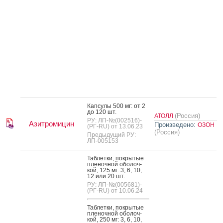
Кап­су­лы 500 мг: от 2
до 120 шт.
(Россия)
АТОЛЛ
РУ: ЛП-№(002516)-
Азитромицин
Произведено:
ОЗОН
(РГ-RU) от 13.06.23
(Россия)
Предыдущий РУ:
ЛП-005153
Таб­летки, пок­ры­тые
пле­ноч­ной обо­лоч­
кой, 125 мг: 3, 6, 10,
12 или 20 шт.
РУ: ЛП-№(005681)-
(РГ-RU) от 10.06.24
Таб­летки, пок­ры­тые
пле­ноч­ной обо­лоч­
кой, 250 мг: 3, 6, 10,