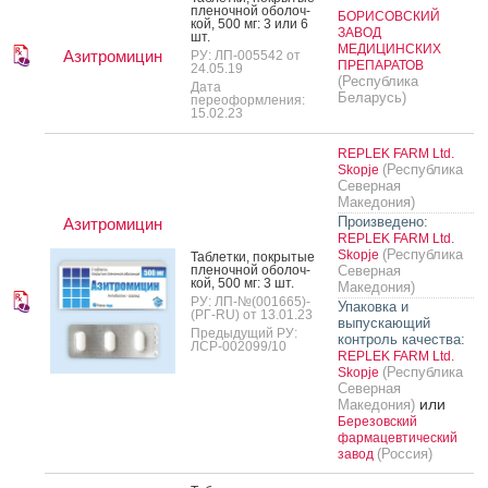
пле­ноч­ной обо­лоч­
БОРИСОВСКИЙ
кой, 500 мг: 3 или 6
ЗАВОД
шт.
МЕДИЦИНСКИХ
Азитромицин
РУ: ЛП-005542 от
ПРЕПАРАТОВ
24.05.19
(Республика
Дата
Беларусь)
переоформления:
15.02.23
REPLEK FARM Ltd.
(Республика
Skopje
Северная
Македония)
Произведено:
Азитромицин
REPLEK FARM Ltd.
(Республика
Skopje
Таб­летки, пок­ры­тые
пле­ноч­ной обо­лоч­
Северная
кой, 500 мг: 3 шт.
Македония)
РУ: ЛП-№(001665)-
Упаковка и
(РГ-RU) от 13.01.23
выпускающий
Предыдущий РУ:
контроль качества:
ЛСР-002099/10
REPLEK FARM Ltd.
(Республика
Skopje
Северная
или
Македония)
Березовский
фармацевтический
(Россия)
завод