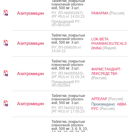
Таб­летки, пок­ры­тые
пле­ноч­ной обо­лоч­
кой, 500 мг: 3 шт.
Азитромицин
РУ: ЛП-№(001947)-
(Россия)
РАФАРМА
(РГ-RU) от 14.03.23
Предыдущий РУ:
ЛП-003145
Таб­летки, пок­ры­тые
пле­ноч­ной обо­лоч­
LOK-BETA
кой, 500 мг: 3 шт.
Азитромицин
PHARMACEUTICALS
РУ: ЛП-008039 от
(Индия)
(India)
14.04.22
Таб­летки, пок­ры­тые
пле­ноч­ной обо­лоч­
кой, 500 мг: 3 шт.
ФАРМСТАНДАРТ-
Азитромицин
РУ: ЛП-№(005643)-
ЛЕКСРЕДСТВА
(РГ-RU) от 31.05.24
(Россия)
Предыдущий РУ:
ЛП-002564
Таб­летки, пок­ры­тые
(Россия)
АРТЕЛАР
пле­ноч­ной обо­лоч­
кой, 500 мг: 3 шт.
Азитромицин
Произведено:
АВВА
РУ: ЛП-№(002363)-
(Россия)
РУС
(РГ-RU) от 17.05.23
Таб­летки, пок­ры­тые
пле­ноч­ной обо­лоч­
кой, 500 мг: 3, 6, 9, 10,