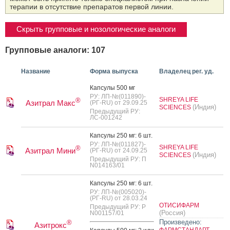
терапии в отсутствие препаратов первой линии.
Скрыть групповые и нозологические аналоги
Групповые аналоги: 107
Название
Форма выпуска
Владелец рег. уд.
Кап­су­лы 500 мг
РУ: ЛП-№(011890)-
SHREYA LIFE
®
Азитрал Макс
(РГ-RU) от 29.09.25
(Индия)
SCIENCES
Предыдущий РУ:
ЛС-001242
Кап­су­лы 250 мг: 6 шт.
РУ: ЛП-№(011827)-
SHREYA LIFE
®
Азитрал Мини
(РГ-RU) от 24.09.25
(Индия)
SCIENCES
Предыдущий РУ: П
N014163/01
Кап­су­лы 250 мг: 6 шт.
РУ: ЛП-№(005020)-
(РГ-RU) от 28.03.24
ОТИСИФАРМ
Предыдущий РУ: Р
(Россия)
N001157/01
Произведено:
®
Азитрокс