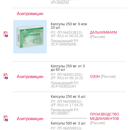
ЛП-006292
Азитромицин
Кап­су­лы 250 мг: 6 или
10 шт.
РУ: ЛП-№(013812)-
ДАЛЬХИМФАРМ
(РГ-RU) от 06.03.26
(Россия)
Предыдущий РУ:
ЛСР-006658/08
Кап­су­лы 250 мг: от 3
до 60 шт.
РУ: ЛП-№(001292)-
Азитромицин
(Россия)
ОЗОН
(РГ-RU) от 06.10.22
Предыдущий РУ:
ЛСР-003652/07
Кап­су­лы 250 мг: 6 шт.
РУ: ЛП-№(009811)-
(РГ-RU) от 17.04.25
Предыдущий РУ:
ЛП-000887
ПРОИЗВОДСТВО
Азитромицин
МЕДИКАМЕНТОВ
(Россия)
Кап­су­лы 500 мг: 3 шт.
РУ: ЛП-№(009811)-