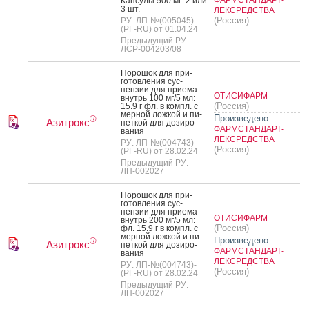
ФАРМСТАНДАРТ-
Кап­су­лы 500 мг: 2 или
3 шт.
ЛЕКСРЕДСТВА
(Россия)
РУ: ЛП-№(005045)-
(РГ-RU) от 01.04.24
Предыдущий РУ:
ЛСР-004203/08
По­рошок для при­
готов­ле­ния сус­
пензии для при­ема
ОТИСИФАРМ
внутрь 100 мг/5 мл:
(Россия)
15.9 г фл. в компл. с
мер­ной лож­кой и пи­
Произведено:
®
Азитрокс
пет­кой для до­зиро­
ФАРМСТАНДАРТ-
вания
ЛЕКСРЕДСТВА
РУ: ЛП-№(004743)-
(Россия)
(РГ-RU) от 28.02.24
Предыдущий РУ:
ЛП-002027
По­рошок для при­
готов­ле­ния сус­
пензии для при­ема
ОТИСИФАРМ
внутрь 200 мг/5 мл:
(Россия)
фл. 15.9 г в компл. с
мер­ной лож­кой и пи­
Произведено:
®
Азитрокс
пет­кой для до­зиро­
ФАРМСТАНДАРТ-
вания
ЛЕКСРЕДСТВА
РУ: ЛП-№(004743)-
(Россия)
(РГ-RU) от 28.02.24
Предыдущий РУ:
ЛП-002027