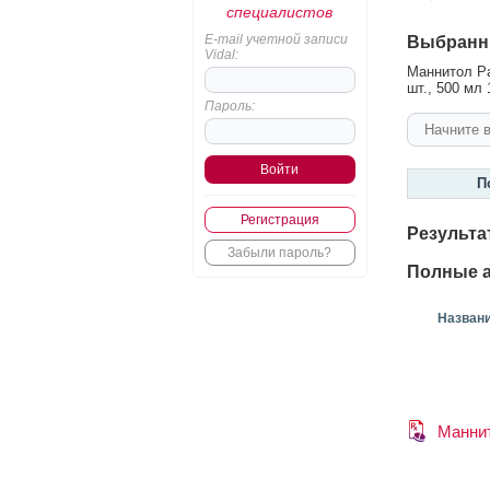
специалистов
E-mail учетной записи
Выбранн
Vidal:
Маннитол Ра
шт., 500 мл 
Пароль:
П
Регистрация
Результа
Забыли пароль?
Полные а
Назван
Манни