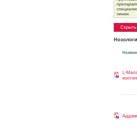
препарат
специалис
линии.
Скрыть 
Нозологи
Назван
L-Мал
изотон
Аддам