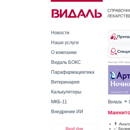
СПРАВОЧН
ЛЕКАРСТВ
Новости
Препа
Наши услуги
Специ
О компании
Видаль БОКС
Реклама. ООО «Бауш
Парафармацевтика
Ветеринария
Калькуляторы
Видаль
МКБ-11
Внедрение ИИ
Маннито
💊 Анал
Вход для
✅ Более