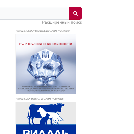
Расширенный поиск
Реклама. ОООО "Векторфарм", ИНН 770
4799640
Реклама. АО "Видаль Рус", ИНН 772
8043605