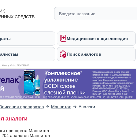
ИК
ЕННЫХ СРЕДСТВ
раты
Медицинская энциклопедия
алистам
Поиск аналогов
 Хелс», ИНН: 770
6782987
Описания препаратов
Маннитол
Аналоги
л аналоги
оги препарата Маннитол
 204 аналогов Маннитол