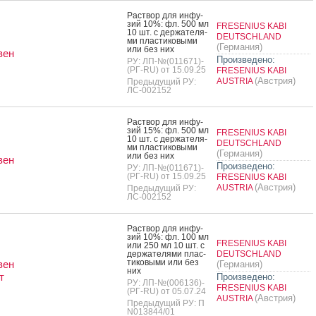
Рас­твор для ин­фу­
зий 10%: фл. 500 мл
FRESENIUS KABI
10 шт. с дер­жа­теля­
DEUTSCHLAND
ми плас­ти­ковы­ми
(Германия)
или без них
вен
Произведено:
РУ: ЛП-№(011671)-
(РГ-RU) от 15.09.25
FRESENIUS KABI
(Австрия)
AUSTRIA
Предыдущий РУ:
ЛС-002152
Рас­твор для ин­фу­
зий 15%: фл. 500 мл
FRESENIUS KABI
10 шт. с дер­жа­теля­
DEUTSCHLAND
ми плас­ти­ковы­ми
(Германия)
или без них
вен
Произведено:
РУ: ЛП-№(011671)-
(РГ-RU) от 15.09.25
FRESENIUS KABI
(Австрия)
AUSTRIA
Предыдущий РУ:
ЛС-002152
Рас­твор для ин­фу­
зий 10%: фл. 100 мл
FRESENIUS KABI
или 250 мл 10 шт. с
дер­жа­теля­ми плас­
DEUTSCHLAND
ти­ковы­ми или без
вен
(Германия)
них
т
Произведено:
РУ: ЛП-№(006136)-
FRESENIUS KABI
(РГ-RU) от 05.07.24
(Австрия)
AUSTRIA
Предыдущий РУ: П
N013844/01