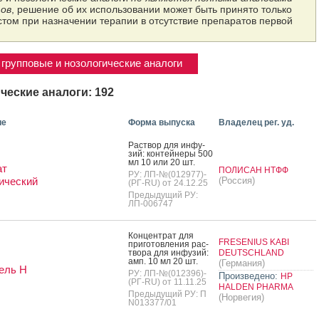
ов
, решение об их использовании может быть принято только
том при назначении терапии в отсутствие препаратов первой
групповые и нозологические аналоги
ческие аналоги: 192
ие
Форма выпуска
Владелец рег. уд.
Рас­твор для ин­фу­
зий: кон­тей­не­ры 500
мл 10 или 20 шт.
ат
ПОЛИСАН НТФФ
РУ: ЛП-№(012977)-
ический
(Россия)
(РГ-RU) от 24.12.25
Предыдущий РУ:
ЛП-006747
Кон­цен­трат для
FRESENIUS KABI
при­готов­ле­ния рас­
тво­ра для ин­фу­зий:
DEUTSCHLAND
амп. 10 мл 20 шт.
(Германия)
ель Н
РУ: ЛП-№(012396)-
Произведено:
HP
(РГ-RU) от 11.11.25
HALDEN PHARMA
Предыдущий РУ: П
(Норвегия)
N013377/01