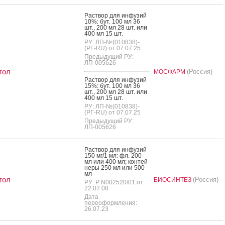
Рас­твор для ин­фу­зий
10%: бут. 100 мл 36
шт., 200 мл 28 шт. или
400 мл 15 шт.
РУ: ЛП-№(010838)-
(РГ-RU) от 07.07.25
Предыдущий РУ:
ЛП-005626
тол
(Россия)
МОСФАРМ
Рас­твор для ин­фу­зий
15%: бут. 100 мл 36
шт., 200 мл 28 шт. или
400 мл 15 шт.
РУ: ЛП-№(010838)-
(РГ-RU) от 07.07.25
Предыдущий РУ:
ЛП-005626
Рас­твор для ин­фу­зий
150 мг/1 мл: фл. 200
мл или 400 мл; кон­тей­
не­ры 250 мл или 500
мл
тол
(Россия)
БИОСИНТЕЗ
РУ: Р N002520/01 от
22.07.08
Дата
переоформления:
26.07.23