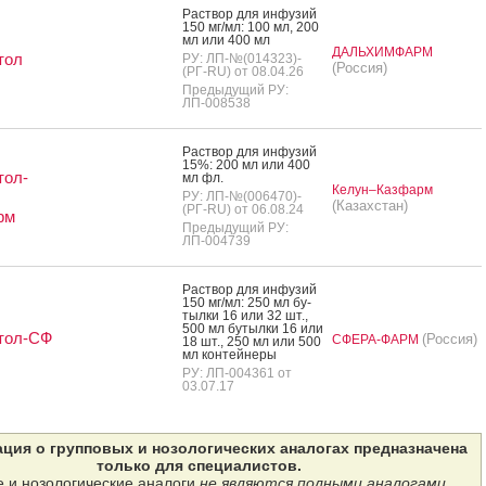
Рас­твор для ин­фу­зий
150 мг/мл: 100 мл, 200
мл или 400 мл
ДАЛЬХИМФАРМ
тол
РУ: ЛП-№(014323)-
(Россия)
(РГ-RU) от 08.04.26
Предыдущий РУ:
ЛП-008538
Рас­твор для ин­фу­зий
15%: 200 мл или 400
тол-
мл фл.
Келун–Казфарм
РУ: ЛП-№(006470)-
(Казахстан)
(РГ-RU) от 06.08.24
рм
Предыдущий РУ:
ЛП-004739
Рас­твор для ин­фу­зий
150 мг/мл: 250 мл бу­
тыл­ки 16 или 32 шт.,
500 мл бу­тыл­ки 16 или
тол-СФ
(Россия)
СФЕРА-ФАРМ
18 шт., 250 мл или 500
мл кон­тей­не­ры
РУ: ЛП-004361 от
03.07.17
ция о групповых и нозологических аналогах предназначена
только для специалистов.
 и нозологические аналоги
не являются полными аналогами