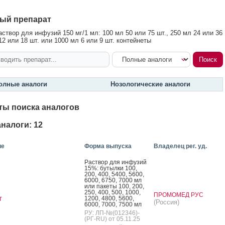
ый препарат
створ для инфузий 150 мг/1 мл: 100 мл 50 или 75 шт., 250 мл 24 или 36
12 или 18 шт. или 1000 мл 6 или 9 шт. контейнеты
олные аналоги
Нозологические аналоги
ты поиска аналогов
налоги: 12
ие
Форма выпуска
Владелец рег. уд.
Рас­твор для ин­фу­зий
15%: бу­тыл­ки 100,
200, 400, 5400, 5600,
6000, 6750, 7000 мл
или па­кеты 100, 200,
250, 400, 500, 1000,
ПРОМОМЕД РУС
т
1200, 4800, 5600,
(Россия)
6000, 7000, 7500 мл
РУ: ЛП-№(012346)-
(РГ-RU) от 05.11.25