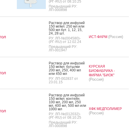
(РГ-RU) от 08.10.25
Предыдущий РУ:
ЛП-000898
Рас­твор для ин­фу­зий
150 мг/мл: 250 мл или
500 мл бут. 1, 12, 15,
24, 28 шт.
тол
(Россия)
ИСТ-ФАРМ
РУ: ЛП-№(004580)-
(РГ-RU) от 12.02.24
Предыдущий РУ:
ЛП-001947
Рас­твор для ин­фу­зий
КУРСКАЯ
150 мг/мл: бу­тыл­ки
200 мл, 250, 400 мл
БИОФАБРИКА -
тол
или 450 мл
ФИРМА "БИОК"
РУ: ЛП-002837 от
(Россия)
23.01.15
Рас­твор для ин­фу­зий
150 мг/мл: кон­тейн.
100 мл, 200 мл, 250
мл, 400 мл, 500 мл или
ХФК МЕДПОЛИМЕР
1000 мл
тол
(Россия)
РУ: ЛП-№(012032)-
(РГ-RU) от 08.10.25
Предыдущий РУ:
ЛП-000898