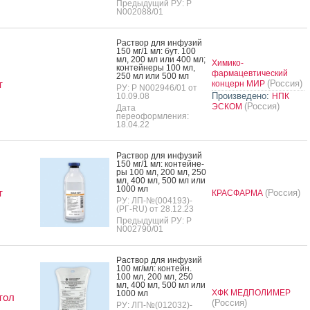
Предыдущий РУ: Р
N002088/01
Рас­твор для ин­фу­зий
150 мг/1 мл: бут. 100
мл, 200 мл или 400 мл;
Химико-
кон­тей­не­ры 100 мл,
фармацевтический
250 мл или 500 мл
т
(Россия)
концерн МИР
РУ: Р N002946/01 от
Произведено:
10.09.08
НПК
(Россия)
ЭСКОМ
Дата
переоформления:
18.04.22
Рас­твор для ин­фу­зий
150 мг/1 мл: кон­тей­не­
ры 100 мл, 200 мл, 250
мл, 400 мл, 500 мл или
1000 мл
т
(Россия)
КРАСФАРМА
РУ: ЛП-№(004193)-
(РГ-RU) от 28.12.23
Предыдущий РУ: Р
N002790/01
Рас­твор для ин­фу­зий
100 мг/мл: кон­тейн.
100 мл, 200 мл, 250
мл, 400 мл, 500 мл или
ХФК МЕДПОЛИМЕР
1000 мл
тол
(Россия)
РУ: ЛП-№(012032)-