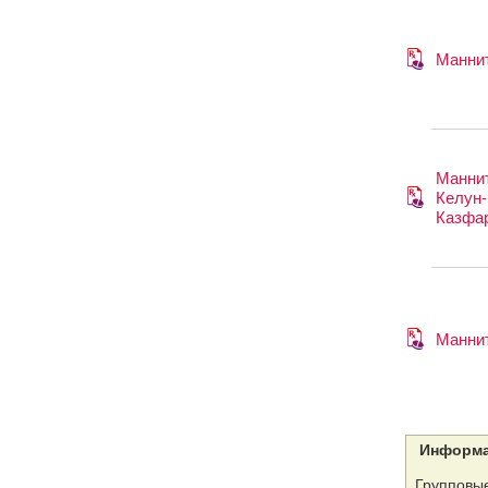
Манни
Манни
Келун-
Казфа
Манни
Информа
Групповые