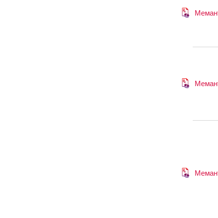
Меман
Меман
Меман