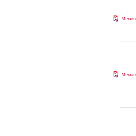
Меман
Меман