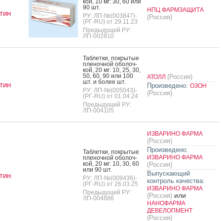
кой, 10 мг: 30, 60 или
90 шт.
НПЦ ФАРМЗАЩИТА
тин
РУ: ЛП-№(003847)-
(Россия)
(РГ-RU) от 29.11.23
Предыдущий РУ:
ЛП-002810
Таб­летки, пок­ры­тые
пле­ноч­ной обо­лоч­
кой, 20 мг: 10, 25, 30,
50, 60, 90 или 100
(Россия)
АТОЛЛ
шт. и бо­лее шт.
тин
Произведено:
ОЗОН
РУ: ЛП-№(005043)-
(Россия)
(РГ-RU) от 01.04.24
Предыдущий РУ:
ЛП-004105
ИЗВАРИНО ФАРМА
(Россия)
Произведено:
Таб­летки, пок­ры­тые
ИЗВАРИНО ФАРМА
пле­ноч­ной обо­лоч­
кой, 20 мг: 10, 30, 60
(Россия)
или 90 шт.
Выпускающий
тин
РУ: ЛП-№(009436)-
контроль качества:
(РГ-RU) от 26.03.25
ИЗВАРИНО ФАРМА
Предыдущий РУ:
или
(Россия)
ЛП-004886
НАНОФАРМА
ДЕВЕЛОПМЕНТ
(Россия)