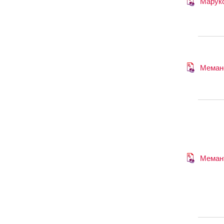
Марук
Меман
Меман