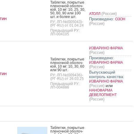
Таб­летки, пок­ры­тые
пле­ноч­ной обо­лоч­
кой, 10 мг: 10, 25, 30,
50, 60, 90 или 100
(Россия)
АТОЛЛ
шт. и бо­лее шт.
тин
Произведено:
ОЗОН
РУ: ЛП-№(005043)-
(Россия)
(РГ-RU) от 01.04.24
Предыдущий РУ:
ЛП-004105
ИЗВАРИНО ФАРМА
(Россия)
Произведено:
Таб­летки, пок­ры­тые
ИЗВАРИНО ФАРМА
пле­ноч­ной обо­лоч­
кой, 10 мг: 10, 30, 60
(Россия)
или 90 шт.
Выпускающий
тин
РУ: ЛП-№(009436)-
контроль качества:
(РГ-RU) от 26.03.25
ИЗВАРИНО ФАРМА
Предыдущий РУ:
или
(Россия)
ЛП-004886
НАНОФАРМА
ДЕВЕЛОПМЕНТ
(Россия)
Таб­летки, пок­ры­тые
пле­ноч­ной обо­лоч­