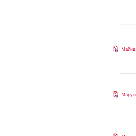
Майнд
Марук