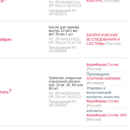
са
(Россия)
КРКА-РУС
РУ: ЛП-№(002121)-
(РГ-RU) от 05.04.23
Предыдущий РУ:
ЛП-002371
Кап­ли для при­ема
внутрь 10 мг/1 мл:
фл. 50 мл 1 шт.
БИОЛОГИЧЕСКИЕ
ейрин
РУ: ЛП-№(010761)-
ИССЛЕДОВАНИЯ И
(РГ-RU) от 01.07.25
(Россия)
СИСТЕМЫ
Предыдущий РУ:
ЛП-000660
ФармФирма Сотекс
(Россия)
Произведено:
Таб­летки, пок­ры­тые
SYNTHON HISPANIA
пле­ноч­ной обо­лоч­
(Испания)
кой, 10 мг: 30, 60 или
Упаковка и
90 шт.
®
таль
выпускающий
РУ: ЛП-№(002060)-
контроль качества:
(РГ-RU) от 29.03.23
ФармФирма Сотекс
Предыдущий РУ:
ЛП-000824
(Россия)
контакты:
ФармФирма Сотекс ЗАО
(Россия)