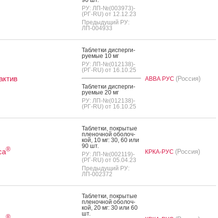
РУ: ЛП-№(003973)-
(РГ-RU) от 12.12.23
Предыдущий РУ:
ЛП-004933
Таб­летки дис­перги­
ру­емые 10 мг
РУ: ЛП-№(012138)-
(РГ-RU) от 16.10.25
актив
(Россия)
АВВА РУС
Таб­летки дис­перги­
ру­емые 20 мг
РУ: ЛП-№(012138)-
(РГ-RU) от 16.10.25
Таб­летки, пок­ры­тые
пле­ноч­ной обо­лоч­
кой, 10 мг: 30, 60 или
90 шт.
®
са
(Россия)
КРКА-РУС
РУ: ЛП-№(002119)-
(РГ-RU) от 05.04.23
Предыдущий РУ:
ЛП-002372
Таб­летки, пок­ры­тые
пле­ноч­ной обо­лоч­
кой, 20 мг: 30 или 60
шт.
®