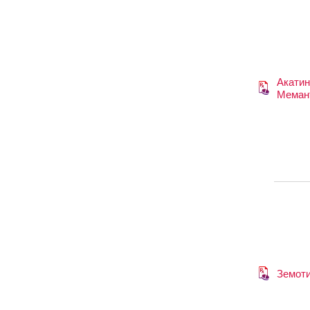
Акати
Меман
Земот