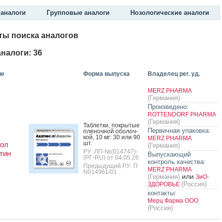
аналоги
Групповые аналоги
Нозологические аналоги
ты поиска аналогов
налоги: 36
ие
Форма выпуска
Владелец рег. уд.
MERZ PHARMA
(Германия)
Произведено:
ROTTENDORF PHARMA
(Германия)
Таб­летки, пок­ры­тые
Первичная упаковка:
пле­ноч­ной обо­лоч­
кой, 10 мг: 30 или 90
MERZ PHARMA
шт.
нол
(Германия)
РУ: ЛП-№(014747)-
тин
Выпускающий
(РГ-RU) от 04.05.26
контроль качества:
Предыдущий РУ: П
MERZ PHARMA
N014961/01
или
(Германия)
ЗиО-
(Россия)
ЗДОРОВЬЕ
контакты:
Мерц Фарма ООО
(Россия)