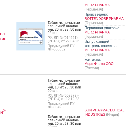
MERZ PHARMA
(Германия)
Произведено:
ROTTENDORF PHARMA
Таб­летки, пок­ры­тые
(Германия)
пле­ноч­ной обо­лоч­
Первичная упаковка:
кой, 20 мг: 28, 56 или
MERZ PHARMA
98 шт.
нол
(Германия)
РУ: ЛП-№(014661)-
тин
(РГ-RU) от 27.04.26
Выпускающий
контроль качества:
Предыдущий РУ:
ЛП-000652
MERZ PHARMA
(Германия)
контакты:
Мерц Фарма ООО
(Россия)
Таб­летки, пок­ры­тые
пле­ноч­ной обо­лоч­
кой, 10 мг: 28, 30 или
90 шт.
РУ: ЛП-№(003973)-
(РГ-RU) от 12.12.23
Предыдущий РУ:
ЛП-004933
SUN PHARMACEUTICAL
®
ин
(Индия)
INDUSTRIES
Таб­летки, пок­ры­тые
пле­ноч­ной обо­лоч­
кой, 20 мг: 28, 30 или
90 шт.