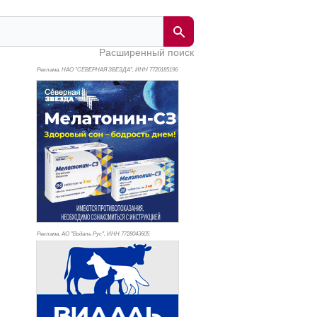
Расширенный поиск
Реклама. НАО "СЕВЕРНАЯ ЗВЕЗДА", ИНН 772
0185196
Реклама. АО "Видаль Рус", ИНН 772
8043605