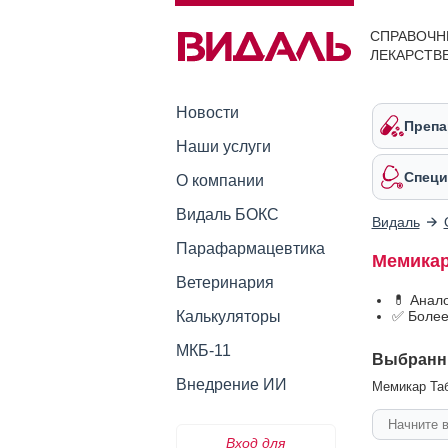
СПРАВОЧН
ЛЕКАРСТВ
Новости
Препа
Наши услуги
Специ
О компании
Видаль БОКС
Видаль
Парафармацевтика
Мемикар
Ветеринария
💊 Анал
Калькуляторы
✅ Более
МКБ-11
Выбранн
Внедрение ИИ
Мемикар Таб
Вход для