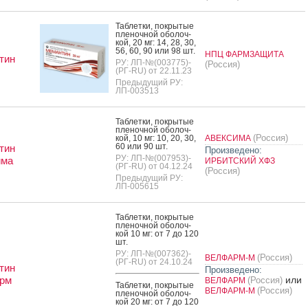
Таб­летки, пок­ры­тые
пле­ноч­ной обо­лоч­
кой, 20 мг: 14, 28, 30,
56, 60, 90 или 98 шт.
НПЦ ФАРМЗАЩИТА
тин
РУ: ЛП-№(003775)-
(Россия)
(РГ-RU) от 22.11.23
Предыдущий РУ:
ЛП-003513
Таб­летки, пок­ры­тые
пле­ноч­ной обо­лоч­
(Россия)
кой, 10 мг: 10, 20, 30,
АВЕКСИМА
60 или 90 шт.
тин
Произведено:
РУ: ЛП-№(007953)-
има
ИРБИТСКИЙ ХФЗ
(РГ-RU) от 04.12.24
(Россия)
Предыдущий РУ:
ЛП-005615
Таб­летки, пок­ры­тые
пле­ноч­ной обо­лоч­
кой 10 мг: от 7 до 120
шт.
РУ: ЛП-№(007362)-
(Россия)
ВЕЛФАРМ-М
(РГ-RU) от 24.10.24
тин
Произведено:
рм
или
(Россия)
ВЕЛФАРМ
Таб­летки, пок­ры­тые
(Россия)
ВЕЛФАРМ-М
пле­ноч­ной обо­лоч­
кой 20 мг: от 7 до 120