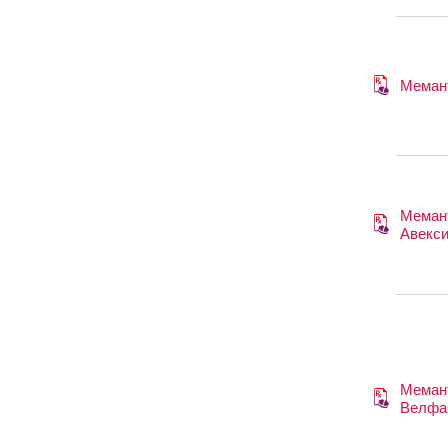
Меман
Меман
Авекс
Меман
Велфа