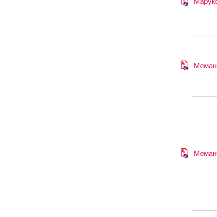
Марук
Меман
Меман