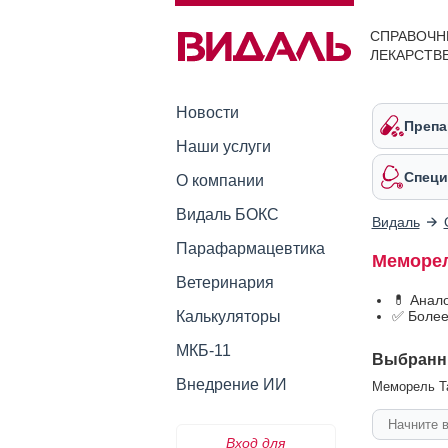
СПРАВОЧН
ЛЕКАРСТВ
Новости
Препа
Наши услуги
Специ
О компании
Видаль БОКС
Видаль
Парафармацевтика
Меморел
Ветеринария
💊 Анал
Калькуляторы
✅ Более
МКБ-11
Выбранн
Внедрение ИИ
Меморель Та
Вход для