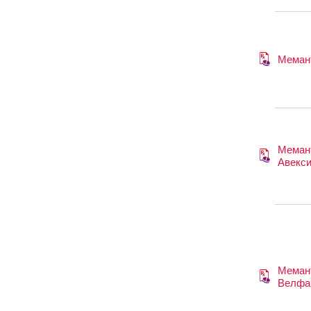
Меман
Меман
Авекс
Меман
Велфа