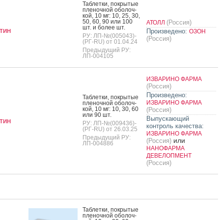
Таб­летки, пок­ры­тые
пле­ноч­ной обо­лоч­
кой, 10 мг: 10, 25, 30,
50, 60, 90 или 100
(Россия)
АТОЛЛ
шт. и бо­лее шт.
тин
Произведено:
ОЗОН
РУ: ЛП-№(005043)-
(Россия)
(РГ-RU) от 01.04.24
Предыдущий РУ:
ЛП-004105
ИЗВАРИНО ФАРМА
(Россия)
Произведено:
Таб­летки, пок­ры­тые
ИЗВАРИНО ФАРМА
пле­ноч­ной обо­лоч­
кой, 10 мг: 10, 30, 60
(Россия)
или 90 шт.
Выпускающий
тин
РУ: ЛП-№(009436)-
контроль качества:
(РГ-RU) от 26.03.25
ИЗВАРИНО ФАРМА
Предыдущий РУ:
или
(Россия)
ЛП-004886
НАНОФАРМА
ДЕВЕЛОПМЕНТ
(Россия)
Таб­летки, пок­ры­тые
пле­ноч­ной обо­лоч­