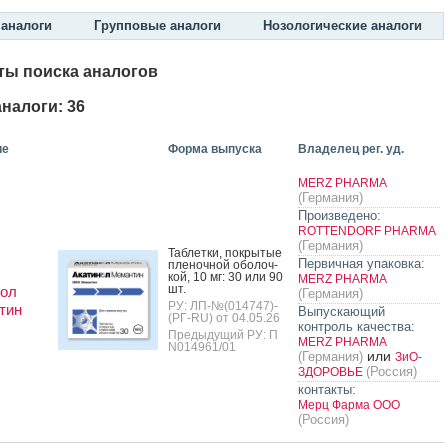
аналоги
Групповые аналоги
Нозологические аналоги
ты поиска аналогов
налоги: 36
ие
Форма выпуска
Владелец рег. уд.
MERZ PHARMA
(Германия)
Произведено:
ROTTENDORF PHARMA
(Германия)
Таб­летки, пок­ры­тые
Первичная упаковка:
пле­ноч­ной обо­лоч­
кой, 10 мг: 30 или 90
MERZ PHARMA
шт.
нол
(Германия)
РУ: ЛП-№(014747)-
тин
Выпускающий
(РГ-RU) от 04.05.26
контроль качества:
Предыдущий РУ: П
MERZ PHARMA
N014961/01
или
(Германия)
ЗиО-
(Россия)
ЗДОРОВЬЕ
контакты:
Мерц Фарма ООО
(Россия)