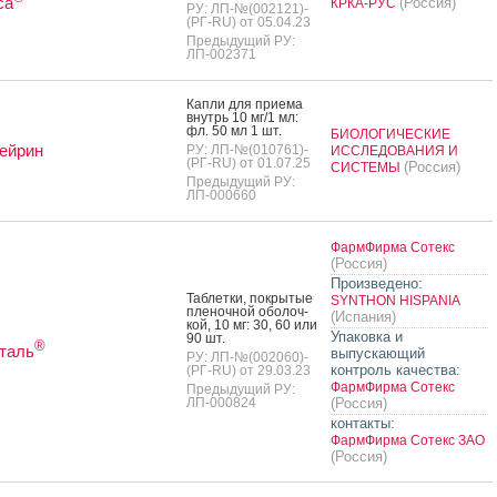
са
(Россия)
КРКА-РУС
РУ: ЛП-№(002121)-
(РГ-RU) от 05.04.23
Предыдущий РУ:
ЛП-002371
Кап­ли для при­ема
внутрь 10 мг/1 мл:
фл. 50 мл 1 шт.
БИОЛОГИЧЕСКИЕ
ейрин
РУ: ЛП-№(010761)-
ИССЛЕДОВАНИЯ И
(РГ-RU) от 01.07.25
(Россия)
СИСТЕМЫ
Предыдущий РУ:
ЛП-000660
ФармФирма Сотекс
(Россия)
Произведено:
Таб­летки, пок­ры­тые
SYNTHON HISPANIA
пле­ноч­ной обо­лоч­
(Испания)
кой, 10 мг: 30, 60 или
Упаковка и
90 шт.
®
таль
выпускающий
РУ: ЛП-№(002060)-
контроль качества:
(РГ-RU) от 29.03.23
ФармФирма Сотекс
Предыдущий РУ:
ЛП-000824
(Россия)
контакты:
ФармФирма Сотекс ЗАО
(Россия)