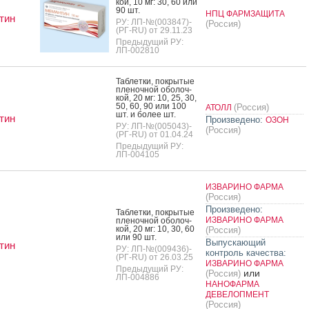
кой, 10 мг: 30, 60 или
90 шт.
НПЦ ФАРМЗАЩИТА
тин
РУ: ЛП-№(003847)-
(Россия)
(РГ-RU) от 29.11.23
Предыдущий РУ:
ЛП-002810
Таб­летки, пок­ры­тые
пле­ноч­ной обо­лоч­
кой, 20 мг: 10, 25, 30,
50, 60, 90 или 100
(Россия)
АТОЛЛ
шт. и бо­лее шт.
тин
Произведено:
ОЗОН
РУ: ЛП-№(005043)-
(Россия)
(РГ-RU) от 01.04.24
Предыдущий РУ:
ЛП-004105
ИЗВАРИНО ФАРМА
(Россия)
Произведено:
Таб­летки, пок­ры­тые
ИЗВАРИНО ФАРМА
пле­ноч­ной обо­лоч­
кой, 20 мг: 10, 30, 60
(Россия)
или 90 шт.
Выпускающий
тин
РУ: ЛП-№(009436)-
контроль качества:
(РГ-RU) от 26.03.25
ИЗВАРИНО ФАРМА
Предыдущий РУ:
или
(Россия)
ЛП-004886
НАНОФАРМА
ДЕВЕЛОПМЕНТ
(Россия)