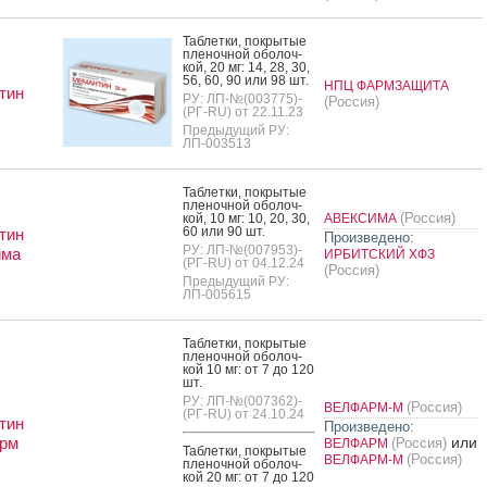
Таб­летки, пок­ры­тые
пле­ноч­ной обо­лоч­
кой, 20 мг: 14, 28, 30,
56, 60, 90 или 98 шт.
НПЦ ФАРМЗАЩИТА
тин
РУ: ЛП-№(003775)-
(Россия)
(РГ-RU) от 22.11.23
Предыдущий РУ:
ЛП-003513
Таб­летки, пок­ры­тые
пле­ноч­ной обо­лоч­
(Россия)
кой, 10 мг: 10, 20, 30,
АВЕКСИМА
60 или 90 шт.
тин
Произведено:
РУ: ЛП-№(007953)-
има
ИРБИТСКИЙ ХФЗ
(РГ-RU) от 04.12.24
(Россия)
Предыдущий РУ:
ЛП-005615
Таб­летки, пок­ры­тые
пле­ноч­ной обо­лоч­
кой 10 мг: от 7 до 120
шт.
РУ: ЛП-№(007362)-
(Россия)
ВЕЛФАРМ-М
(РГ-RU) от 24.10.24
тин
Произведено:
рм
или
(Россия)
ВЕЛФАРМ
Таб­летки, пок­ры­тые
(Россия)
ВЕЛФАРМ-М
пле­ноч­ной обо­лоч­
кой 20 мг: от 7 до 120