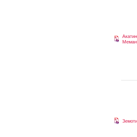
Акати
Меман
Земот