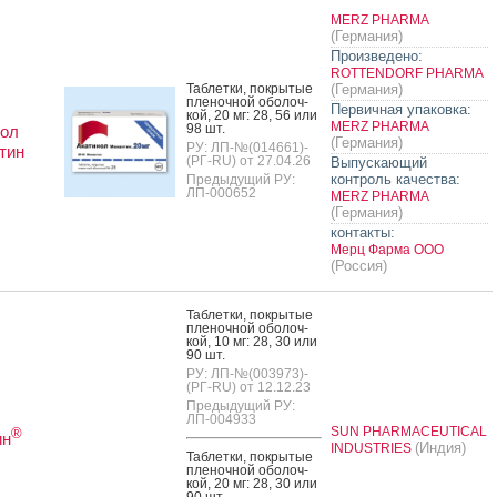
MERZ PHARMA
(Германия)
Произведено:
ROTTENDORF PHARMA
Таб­летки, пок­ры­тые
(Германия)
пле­ноч­ной обо­лоч­
Первичная упаковка:
кой, 20 мг: 28, 56 или
MERZ PHARMA
98 шт.
нол
(Германия)
РУ: ЛП-№(014661)-
тин
(РГ-RU) от 27.04.26
Выпускающий
контроль качества:
Предыдущий РУ:
ЛП-000652
MERZ PHARMA
(Германия)
контакты:
Мерц Фарма ООО
(Россия)
Таб­летки, пок­ры­тые
пле­ноч­ной обо­лоч­
кой, 10 мг: 28, 30 или
90 шт.
РУ: ЛП-№(003973)-
(РГ-RU) от 12.12.23
Предыдущий РУ:
ЛП-004933
SUN PHARMACEUTICAL
®
ин
(Индия)
INDUSTRIES
Таб­летки, пок­ры­тые
пле­ноч­ной обо­лоч­
кой, 20 мг: 28, 30 или
90 шт.