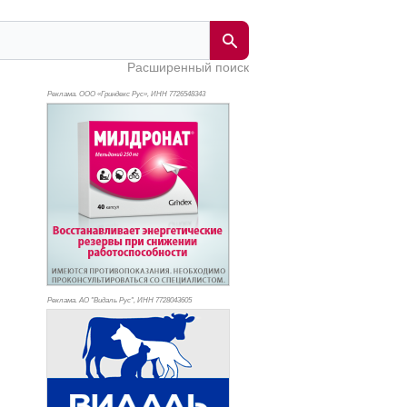
Расширенный поиск
Реклама. ООО «Гриндекс Рус», ИНН 772
6548343
Реклама. АО "Видаль Рус", ИНН 772
8043605