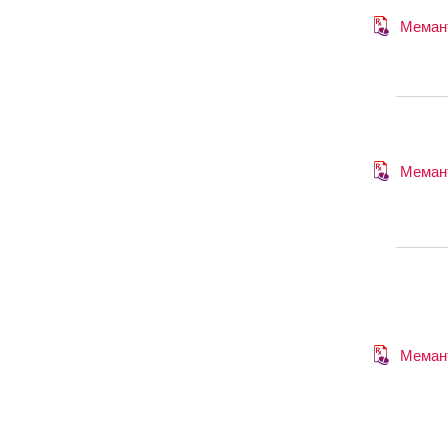
Меман
Меман
Меман