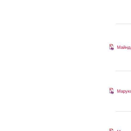
Майнд
Марук