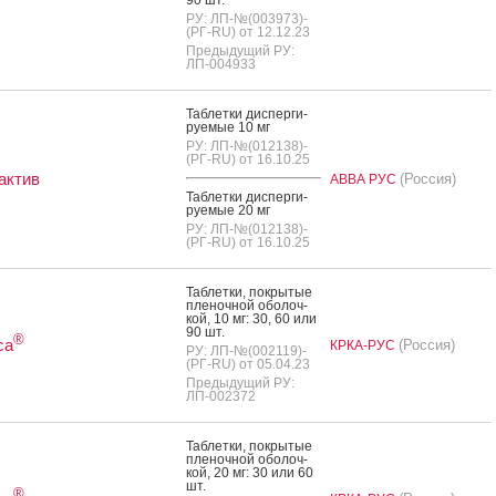
РУ: ЛП-№(003973)-
(РГ-RU) от 12.12.23
Предыдущий РУ:
ЛП-004933
Таб­летки дис­перги­
ру­емые 10 мг
РУ: ЛП-№(012138)-
(РГ-RU) от 16.10.25
актив
(Россия)
АВВА РУС
Таб­летки дис­перги­
ру­емые 20 мг
РУ: ЛП-№(012138)-
(РГ-RU) от 16.10.25
Таб­летки, пок­ры­тые
пле­ноч­ной обо­лоч­
кой, 10 мг: 30, 60 или
90 шт.
®
са
(Россия)
КРКА-РУС
РУ: ЛП-№(002119)-
(РГ-RU) от 05.04.23
Предыдущий РУ:
ЛП-002372
Таб­летки, пок­ры­тые
пле­ноч­ной обо­лоч­
кой, 20 мг: 30 или 60
шт.
®