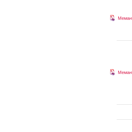
Меман
Меман