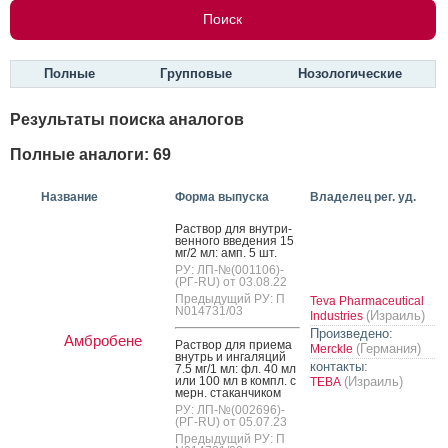
Полные
Групповые
Нозологические
Результаты поиска аналогов
Полные аналоги: 69
Название
Форма выпуска
Владелец рег. уд.
Рас­твор для внут­ри­
вен­но­го вве­дения 15
мг/2 мл: амп. 5 шт.
РУ: ЛП-№(001106)-
(РГ-RU) от 03.08.22
Предыдущий РУ: П
Teva Pharmaceutical
N014731/03
(Израиль)
Industries
Произведено:
Амбробене
Рас­твор для при­ема
(Германия)
Merckle
внутрь и ин­га­ляций
контакты:
7.5 мг/1 мл: фл. 40 мл
или 100 мл в компл. с
(Израиль)
ТЕВА
мерн. ста­кан­чи­ком
РУ: ЛП-№(002696)-
(РГ-RU) от 05.07.23
Предыдущий РУ: П