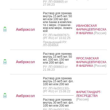
РУ: ЛП-008805 от
27.06.23
Рас­твор для при­ема
внутрь 15 мг/5 мл: 50
мл или 100 мл фл.
или бан­ки в ком­плек­
те с мерн. ста­кан­чи­
ИВАНОВСКАЯ
ком или мерн. ло­жеч­
Амброксол
ФАРМАЦЕВТИЧЕСКА
кой
(Россия)
Я ФАБРИКА
РУ: ЛП-№(008767)-
(РГ-RU) от 10.02.25
Предыдущий РУ:
ЛП-004664
Рас­твор для при­ема
внутрь 15 мг/5 мл: 50
ЯРОСЛАВСКАЯ
мл, 100 мл, 150 мл
Амброксол
ФАРМАЦЕВТИЧЕСКА
или 200 мл фл.
(Россия)
Я ФАБРИКА
РУ: ЛП-008803 от
21.06.23
Рас­твор для при­ема
внутрь 15 мг/5 мл: фл.
100 мл или 200 мл
РУ: ЛП-№(001130)-
(РГ-RU) от 15.08.22
ФАРМСТАНДАРТ-
Амброксол
ЛЕКСРЕДСТВА
(Россия)
Рас­твор для при­ема
внутрь 30 мг/5 мл: фл.
100 мл или 200 мл
РУ: ЛП-№(001130)-