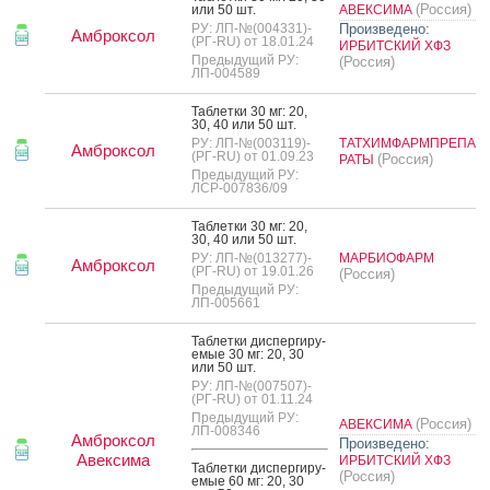
(Россия)
или 50 шт.
АВЕКСИМА
РУ: ЛП-№(004331)-
Произведено:
Амброксол
(РГ-RU) от 18.01.24
ИРБИТСКИЙ ХФЗ
Предыдущий РУ:
(Россия)
ЛП-004589
Таб­летки 30 мг: 20,
30, 40 или 50 шт.
РУ: ЛП-№(003119)-
ТАТХИМФАРМПРЕПА
Амброксол
(РГ-RU) от 01.09.23
(Россия)
РАТЫ
Предыдущий РУ:
ЛСР-007836/09
Таб­летки 30 мг: 20,
30, 40 или 50 шт.
РУ: ЛП-№(013277)-
МАРБИОФАРМ
Амброксол
(РГ-RU) от 19.01.26
(Россия)
Предыдущий РУ:
ЛП-005661
Таб­летки дис­перги­ру­
емые 30 мг: 20, 30
или 50 шт.
РУ: ЛП-№(007507)-
(РГ-RU) от 01.11.24
Предыдущий РУ:
(Россия)
АВЕКСИМА
ЛП-008346
Амброксол
Произведено:
Авексима
ИРБИТСКИЙ ХФЗ
Таб­летки дис­перги­ру­
(Россия)
емые 60 мг: 20, 30