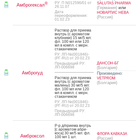
РУ: П N012596/01 от
SALUTAS PHARMA
®
Амброгексал
26.11.07
или
(Германия)
Дата
НОВАРТИС НЕВА
переоформления:
(Россия)
01.02.23
Рас­твор для при­ема
внутрь (с аро­матом
клуб­ни­ки) 15 мг/5 мл:
фл. 100 мл или 120
мл в компл. с мерн.
ста­кан­чи­ком
РУ: ЛП-№(001846)-
(РГ-RU) от 20.02.23
ДАНСОН-БГ
Предыдущий РУ:
ЛП-006698
(Болгария)
Амброгуд
Произведено:
Рас­твор для при­ема
VETPROM
внутрь (с аро­матом
(Болгария)
ма­лины) 30 мг/5 мл:
фл. 100 мл или 120
мл в компл. с мерн.
ста­кан­чи­ком
РУ: ЛП-№(001846)-
(РГ-RU) от 20.02.23
Предыдущий РУ:
ЛП-006698
Р-р д/при­ема внутрь
[с аро­матом аб­ри­
коса] 30 мг/5 мл: фл.
ФЛОРА КАВКАЗА
Амброксол
100 мл 1 шт.
(Россия)