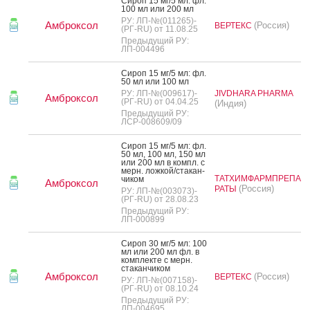
Си­роп 15 мг/5 мл: фл.
100 мл или 200 мл
РУ: ЛП-№(011265)-
Амброксол
(Россия)
ВЕРТЕКС
(РГ-RU) от 11.08.25
Предыдущий РУ:
ЛП-004496
Си­роп 15 мг/5 мл: фл.
50 мл или 100 мл
РУ: ЛП-№(009617)-
JIVDHARA PHARMA
Амброксол
(РГ-RU) от 04.04.25
(Индия)
Предыдущий РУ:
ЛСР-008609/09
Си­роп 15 мг/5 мл: фл.
50 мл, 100 мл, 150 мл
или 200 мл в компл. с
мерн. лож­кой/ста­кан­
ТАТХИМФАРМПРЕПА
чи­ком
Амброксол
(Россия)
РАТЫ
РУ: ЛП-№(003073)-
(РГ-RU) от 28.08.23
Предыдущий РУ:
ЛП-000899
Си­роп 30 мг/5 мл: 100
мл или 200 мл фл. в
ком­плек­те с мерн.
ста­кан­чи­ком
Амброксол
(Россия)
ВЕРТЕКС
РУ: ЛП-№(007158)-
(РГ-RU) от 08.10.24
Предыдущий РУ:
ЛП-004695