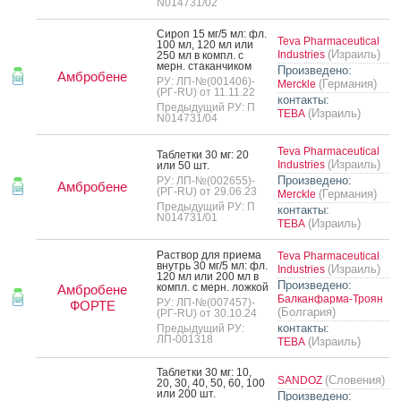
N014731/02
Си­роп 15 мг/5 мл: фл.
Teva Pharmaceutical
100 мл, 120 мл или
(Израиль)
Industries
250 мл в компл. с
мерн. ста­кан­чи­ком
Произведено:
Амбробене
РУ: ЛП-№(001406)-
(Германия)
Merckle
(РГ-RU) от 11.11.22
контакты:
Предыдущий РУ: П
(Израиль)
ТЕВА
N014731/04
Teva Pharmaceutical
Таб­летки 30 мг: 20
(Израиль)
Industries
или 50 шт.
Произведено:
РУ: ЛП-№(002655)-
Амбробене
(РГ-RU) от 29.06.23
(Германия)
Merckle
Предыдущий РУ: П
контакты:
N014731/01
(Израиль)
ТЕВА
Рас­твор для при­ема
Teva Pharmaceutical
внутрь 30 мг/5 мл: фл.
(Израиль)
Industries
120 мл или 200 мл в
Произведено:
компл. с мерн. лож­кой
Амбробене
Балканфарма-Троян
РУ: ЛП-№(007457)-
ФОРТЕ
(Болгария)
(РГ-RU) от 30.10.24
контакты:
Предыдущий РУ:
ЛП-001318
(Израиль)
ТЕВА
Таб­летки 30 мг: 10,
(Словения)
SANDOZ
20, 30, 40, 50, 60, 100
или 200 шт.
Произведено: