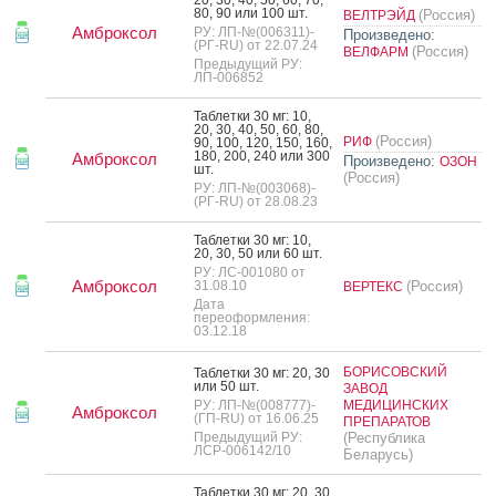
80, 90 или 100 шт.
(Россия)
ВЕЛТРЭЙД
Амброксол
РУ: ЛП-№(006311)-
Произведено:
(РГ-RU) от 22.07.24
(Россия)
ВЕЛФАРМ
Предыдущий РУ:
ЛП-006852
Таб­летки 30 мг: 10,
20, 30, 40, 50, 60, 80,
(Россия)
РИФ
90, 100, 120, 150, 160,
180, 200, 240 или 300
Амброксол
Произведено:
ОЗОН
шт.
(Россия)
РУ: ЛП-№(003068)-
(РГ-RU) от 28.08.23
Таб­летки 30 мг: 10,
20, 30, 50 или 60 шт.
РУ: ЛС-001080 от
Амброксол
31.08.10
(Россия)
ВЕРТЕКС
Дата
переоформления:
03.12.18
БОРИСОВСКИЙ
Таб­летки 30 мг: 20, 30
или 50 шт.
ЗАВОД
РУ: ЛП-№(008777)-
МЕДИЦИНСКИХ
Амброксол
(ГП-RU) от 16.06.25
ПРЕПАРАТОВ
Предыдущий РУ:
(Республика
ЛСР-006142/10
Беларусь)
Таб­летки 30 мг: 20, 30