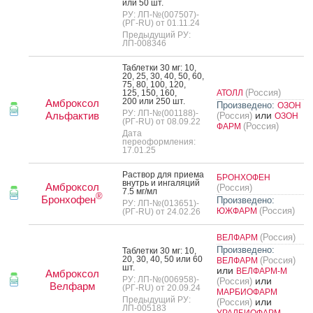
или 50 шт.
РУ: ЛП-№(007507)-
(РГ-RU) от 01.11.24
Предыдущий РУ:
ЛП-008346
Таб­летки 30 мг: 10,
20, 25, 30, 40, 50, 60,
75, 80, 100, 120,
(Россия)
125, 150, 160,
АТОЛЛ
200 или 250 шт.
Амброксол
Произведено:
ОЗОН
РУ: ЛП-№(001188)-
Альфактив
или
(Россия)
ОЗОН
(РГ-RU) от 08.09.22
(Россия)
ФАРМ
Дата
переоформления:
17.01.25
Рас­твор для при­ема
БРОНХОФЕН
внутрь и ин­га­ляций
Амброксол
(Россия)
7.5 мг/мл
®
Бронхофен
Произведено:
РУ: ЛП-№(013651)-
(Россия)
ЮЖФАРМ
(РГ-RU) от 24.02.26
(Россия)
ВЕЛФАРМ
Произведено:
Таб­летки 30 мг: 10,
20, 30, 40, 50 или 60
(Россия)
ВЕЛФАРМ
шт.
или
ВЕЛФАРМ-М
Амброксол
РУ: ЛП-№(006958)-
или
(Россия)
Велфарм
(РГ-RU) от 20.09.24
МАРБИОФАРМ
Предыдущий РУ:
или
(Россия)
ЛП-005183
УРАЛБИОФАРМ