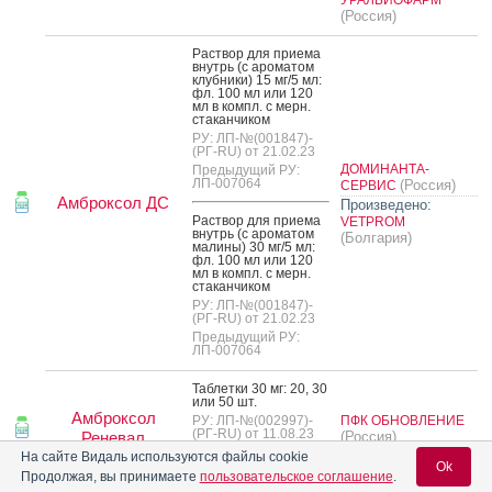
(Россия)
Рас­твор для при­ема
внутрь (с аро­матом
клуб­ни­ки) 15 мг/5 мл:
фл. 100 мл или 120
мл в компл. с мерн.
ста­кан­чи­ком
РУ: ЛП-№(001847)-
(РГ-RU) от 21.02.23
ДОМИНАНТА-
Предыдущий РУ:
ЛП-007064
(Россия)
СЕРВИС
Амброксол ДС
Произведено:
Рас­твор для при­ема
VETPROM
внутрь (с аро­матом
(Болгария)
ма­лины) 30 мг/5 мл:
фл. 100 мл или 120
мл в компл. с мерн.
ста­кан­чи­ком
РУ: ЛП-№(001847)-
(РГ-RU) от 21.02.23
Предыдущий РУ:
ЛП-007064
Таб­летки 30 мг: 20, 30
или 50 шт.
Амброксол
РУ: ЛП-№(002997)-
ПФК ОБНОВЛЕНИЕ
(РГ-RU) от 11.08.23
Реневал
(Россия)
Предыдущий РУ:
На сайте Видаль используются файлы cookie
ЛП-004490
Ok
Продолжая, вы принимаете
пользовательское соглашение
.