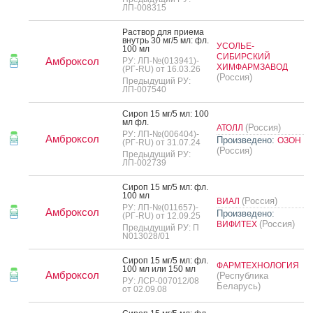
ЛП-008315
Рас­твор для при­ема
внутрь 30 мг/5 мл: фл.
УСОЛЬЕ-
100 мл
СИБИРСКИЙ
Амброксол
РУ: ЛП-№(013941)-
ХИМФАРМЗАВОД
(РГ-RU) от 16.03.26
(Россия)
Предыдущий РУ:
ЛП-007540
Си­роп 15 мг/5 мл: 100
мл фл.
(Россия)
АТОЛЛ
РУ: ЛП-№(006404)-
Амброксол
Произведено:
ОЗОН
(РГ-RU) от 31.07.24
(Россия)
Предыдущий РУ:
ЛП-002739
Си­роп 15 мг/5 мл: фл.
100 мл
(Россия)
ВИАЛ
РУ: ЛП-№(011657)-
Амброксол
Произведено:
(РГ-RU) от 12.09.25
(Россия)
ВИФИТЕХ
Предыдущий РУ: П
N013028/01
Си­роп 15 мг/5 мл: фл.
ФАРМТЕХНОЛОГИЯ
100 мл или 150 мл
Амброксол
(Республика
РУ: ЛСР-007012/08
Беларусь)
от 02.09.08