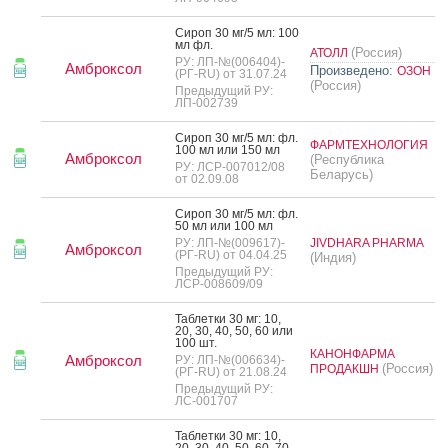
Си­роп 30 мг/5 мл: 100
мл фл.
(Россия)
АТОЛЛ
РУ: ЛП-№(006404)-
Амброксол
Произведено:
ОЗОН
(РГ-RU) от 31.07.24
(Россия)
Предыдущий РУ:
ЛП-002739
Си­роп 30 мг/5 мл: фл.
ФАРМТЕХНОЛОГИЯ
100 мл или 150 мл
Амброксол
(Республика
РУ: ЛСР-007012/08
Беларусь)
от 02.09.08
Си­роп 30 мг/5 мл: фл.
50 мл или 100 мл
РУ: ЛП-№(009617)-
JIVDHARA PHARMA
Амброксол
(РГ-RU) от 04.04.25
(Индия)
Предыдущий РУ:
ЛСР-008609/09
Таб­летки 30 мг: 10,
20, 30, 40, 50, 60 или
100 шт.
КАНОНФАРМА
Амброксол
РУ: ЛП-№(006634)-
(Россия)
ПРОДАКШН
(РГ-RU) от 21.08.24
Предыдущий РУ:
ЛС-001707
Таб­летки 30 мг: 10,
20, 30, 40, 50, 60, 70,