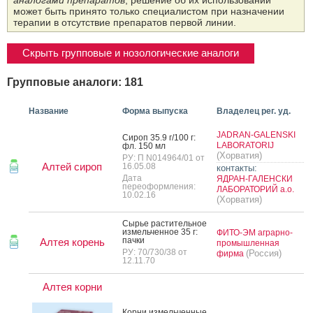
аналогами препаратов
, решение об их использовании
может быть принято только специалистом при назначении
терапии в отсутствие препаратов первой линии.
Скрыть групповые и нозологические аналоги
Групповые аналоги: 181
Название
Форма выпуска
Владелец рег. уд.
JADRAN-GALENSKI
Си­роп 35.9 г/100 г:
LABORATORIJ
фл. 150 мл
(Хорватия)
РУ: П N014964/01 от
Алтей сироп
16.05.08
контакты:
Дата
ЯДРАН-ГАЛЕНСКИ
переоформления:
ЛАБОРАТОРИЙ а.о.
10.02.16
(Хорватия)
Сырье рас­ти­тель­ное
из­мель­чен­ное 35 г:
ФИТО-ЭМ аграрно-
пач­ки
Алтея корень
промышленная
РУ: 70/730/38 от
(Россия)
фирма
12.11.70
Алтея корни
Кор­ни из­мель­чен­ные