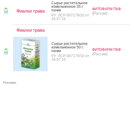
Сырье рас­ти­тель­ное
из­мель­чен­ное 35 г:
ФИТОФАРМ ПКФ
пач­ки
Фиалки трава
(Россия)
РУ: ЛСР-007179/10 от
26.07.10
Фиалки трава
Сырье рас­ти­тель­ное
из­мель­чен­ное 50 г:
ФИТОФАРМ ПКФ
пач­ки
(Россия)
РУ: ЛСР-007179/10 от
26.07.10
Реклама