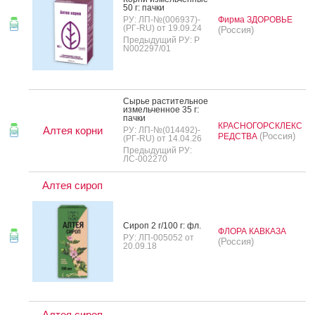
50 г: пач­ки
РУ: ЛП-№(006937)-
Фирма ЗДОРОВЬЕ
(РГ-RU) от 19.09.24
(Россия)
Предыдущий РУ: Р
N002297/01
Сырье рас­ти­тель­ное
из­мель­чен­ное 35 г:
пач­ки
КРАСНОГОРСКЛЕКС
Алтея корни
РУ: ЛП-№(014492)-
(Россия)
РЕДСТВА
(РГ-RU) от 14.04.26
Предыдущий РУ:
ЛС-002270
Алтея сироп
Си­роп 2 г/100 г: фл.
ФЛОРА КАВКАЗА
РУ: ЛП-005052 от
(Россия)
20.09.18
Алтея сироп