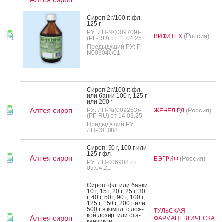
Си­роп 2 г/100 г: фл.
125 г
РУ: ЛП-№(009709)-
(Россия)
ВИФИТЕХ
(РГ-RU) от 11.04.25
Предыдущий РУ: Р
N003040/01
Си­роп 2 г/100 г: фл.
или бан­ки 100 г, 125 г
или 200 г
Алтея сироп
РУ: ЛП-№(009253)-
(Россия)
ЖЕНЕЛ РД
(РГ-RU) от 14.03.25
Предыдущий РУ:
ЛП-001088
Си­роп: 50 г, 100 г или
125 г фл.
Алтея сироп
(Россия)
БЭГРИФ
РУ: ЛП-006908 от
09.04.21
Си­роп: фл. или бан­ки
10 г, 15 г, 20 г, 25 г, 30
г, 40 г, 50 г, 90 г, 100 г,
125 г, 150 г, 200 г или
500 г в компл. с лож­
ТУЛЬСКАЯ
кой до­зир. или ста­
Алтея сироп
ФАРМАЦЕВТИЧЕСКА
кан­чи­ком