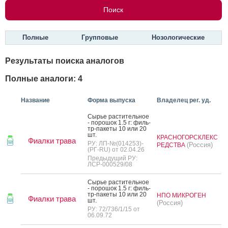
Полные
Групповые
Нозологические
Результаты поиска аналогов
Полные аналоги: 4
Название
Форма выпуска
Владелец рег. уд.
Сырье рас­ти­тель­ное
- по­рошок 1.5 г: филь­
тр-па­кеты 10 или 20
шт.
КРАСНОГОРСКЛЕКС
Фиалки трава
РУ: ЛП-№(014253)-
(Россия)
РЕДСТВА
(РГ-RU) от 02.04.26
Предыдущий РУ:
ЛСР-000529/08
Сырье рас­ти­тель­ное
- по­рошок 1.5 г: филь­
тр-па­кеты 10 или 20
НПО МИКРОГЕН
Фиалки трава
шт.
(Россия)
РУ: 72/736/1/15 от
06.09.72