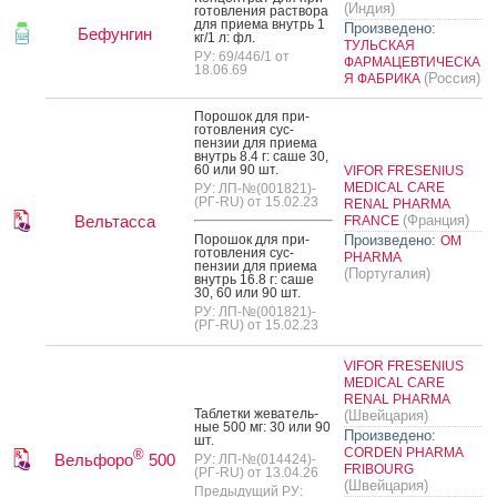
(Индия)
готов­ле­ния рас­тво­ра
для при­ема внутрь 1
Произведено:
Бефунгин
кг/1 л: фл.
ТУЛЬСКАЯ
РУ: 69/446/1 от
ФАРМАЦЕВТИЧЕСКА
18.06.69
(Россия)
Я ФАБРИКА
По­рошок для при­
готов­ле­ния сус­
пензии для при­ема
внутрь 8.4 г: са­ше 30,
60 или 90 шт.
VIFOR FRESENIUS
MEDICAL CARE
РУ: ЛП-№(001821)-
(РГ-RU) от 15.02.23
RENAL PHARMA
Вельтасса
(Франция)
FRANCE
По­рошок для при­
Произведено:
OM
готов­ле­ния сус­
PHARMA
пензии для при­ема
(Португалия)
внутрь 16.8 г: са­ше
30, 60 или 90 шт.
РУ: ЛП-№(001821)-
(РГ-RU) от 15.02.23
VIFOR FRESENIUS
MEDICAL CARE
RENAL PHARMA
Таб­летки же­ватель­
(Швейцария)
ные 500 мг: 30 или 90
Произведено:
шт.
CORDEN PHARMA
®
Вельфоро
500
РУ: ЛП-№(014424)-
FRIBOURG
(РГ-RU) от 13.04.26
(Швейцария)
Предыдущий РУ: