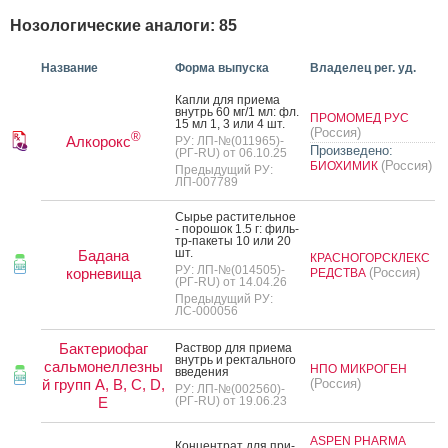
Нозологические аналоги: 85
Название
Форма выпуска
Владелец рег. уд.
Кап­ли для при­ема
внутрь 60 мг/1 мл: фл.
ПРОМОМЕД РУС
15 мл 1, 3 или 4 шт.
(Россия)
®
Алкорокс
РУ: ЛП-№(011965)-
Произведено:
(РГ-RU) от 06.10.25
(Россия)
БИОХИМИК
Предыдущий РУ:
ЛП-007789
Сырье рас­ти­тель­ное
- по­рошок 1.5 г: филь­
тр-па­кеты 10 или 20
шт.
Бадана
КРАСНОГОРСКЛЕКС
РУ: ЛП-№(014505)-
корневища
(Россия)
РЕДСТВА
(РГ-RU) от 14.04.26
Предыдущий РУ:
ЛС-000056
Бактериофаг
Рас­твор для при­ема
внутрь и рек­таль­но­го
сальмонеллезны
НПО МИКРОГЕН
вве­дения
й групп A, B, C, D,
(Россия)
РУ: ЛП-№(002560)-
E
(РГ-RU) от 19.06.23
ASPEN PHARMA
Кон­цен­трат для при­