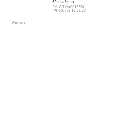
60 или 84 шт.
РУ: ЛП-№(001655)-
(РГ-RU) от 12.01.23
Реклама