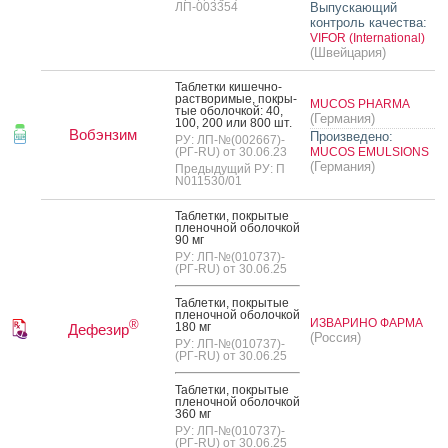
ЛП-003354
Выпускающий
контроль качества:
VIFOR (International)
(Швейцария)
Таб­летки ки­шеч­но­
рас­тво­римые, пок­ры­
MUCOS PHARMA
тые обо­лоч­кой: 40,
(Германия)
100, 200 или 800 шт.
Вобэнзим
Произведено:
РУ: ЛП-№(002667)-
(РГ-RU) от 30.06.23
MUCOS EMULSIONS
(Германия)
Предыдущий РУ: П
N011530/01
Таб­летки, пок­ры­тые
пле­ноч­ной обо­лоч­кой
90 мг
РУ: ЛП-№(010737)-
(РГ-RU) от 30.06.25
Таб­летки, пок­ры­тые
пле­ноч­ной обо­лоч­кой
ИЗВАРИНО ФАРМА
®
180 мг
Дефезир
(Россия)
РУ: ЛП-№(010737)-
(РГ-RU) от 30.06.25
Таб­летки, пок­ры­тые
пле­ноч­ной обо­лоч­кой
360 мг
РУ: ЛП-№(010737)-
(РГ-RU) от 30.06.25