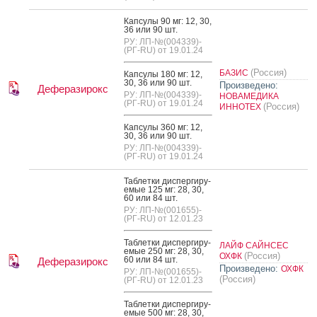
Кап­су­лы 90 мг: 12, 30,
36 или 90 шт.
РУ: ЛП-№(004339)-
(РГ-RU) от 19.01.24
(Россия)
БАЗИС
Кап­су­лы 180 мг: 12,
30, 36 или 90 шт.
Произведено:
Деферазирокс
РУ: ЛП-№(004339)-
НОВАМЕДИКА
(РГ-RU) от 19.01.24
(Россия)
ИННОТЕХ
Кап­су­лы 360 мг: 12,
30, 36 или 90 шт.
РУ: ЛП-№(004339)-
(РГ-RU) от 19.01.24
Таб­летки дис­перги­ру­
емые 125 мг: 28, 30,
60 или 84 шт.
РУ: ЛП-№(001655)-
(РГ-RU) от 12.01.23
Таб­летки дис­перги­ру­
ЛАЙФ САЙНСЕС
емые 250 мг: 28, 30,
(Россия)
ОХФК
60 или 84 шт.
Деферазирокс
Произведено:
ОХФК
РУ: ЛП-№(001655)-
(Россия)
(РГ-RU) от 12.01.23
Таб­летки дис­перги­ру­
емые 500 мг: 28, 30,