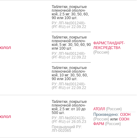
Таб­летки, пок­ры­тые
пле­ноч­ной обо­лоч­
кой, 2.5 мг: 30, 50, 60,
90 или 100 шт.
РУ: ЛП-№(001248)-
(РГ-RU) от 22.09.22
Таб­летки, пок­ры­тые
пле­ноч­ной обо­лоч­
ФАРМСТАНДАРТ-
кой, 5 мг: 30, 50, 60, 90
ролол
ЛЕКСРЕДСТВА
или 100 шт.
(Россия)
РУ: ЛП-№(001248)-
(РГ-RU) от 22.09.22
Таб­летки, пок­ры­тые
пле­ноч­ной обо­лоч­
кой, 10 мг: 30, 50, 60,
90 или 100 шт.
РУ: ЛП-№(001248)-
(РГ-RU) от 22.09.22
Таб­летки, пок­ры­тые
пле­ноч­ной обо­лоч­
(Россия)
кой, 2.5 мг: от 10 до
АТОЛЛ
500 шт.
Произведено:
ОЗОН
ролол
РУ: ЛП-№(002413)-
или
(Россия)
ОЗОН
(РГ-RU) от 26.05.23
(Россия)
ФАРМ
Предыдущий РУ:
ЛП-002065