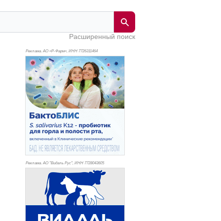
Расширенный поиск
Реклама. АО «Р-Фарм», ИНН 772
6311464
Реклама. АО "Видаль Рус", ИНН 772
8043605