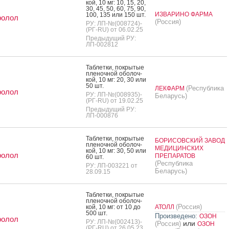
кой, 10 мг: 10, 15, 20,
30, 45, 50, 60, 75, 90,
ИЗВАРИНО ФАРМА
100, 135 или 150 шт.
ролол
(Россия)
РУ: ЛП-№(008724)-
(РГ-RU) от 06.02.25
Предыдущий РУ:
ЛП-002812
Таб­летки, пок­ры­тые
пле­ноч­ной обо­лоч­
кой, 10 мг: 20, 30 или
50 шт.
(Республика
ЛЕКФАРМ
ролол
РУ: ЛП-№(008935)-
Беларусь)
(РГ-RU) от 19.02.25
Предыдущий РУ:
ЛП-000876
Таб­летки, пок­ры­тые
БОРИСОВСКИЙ ЗАВОД
пле­ноч­ной обо­лоч­
МЕДИЦИНСКИХ
кой, 10 мг: 30, 50 или
ролол
ПРЕПАРАТОВ
60 шт.
(Республика
РУ: ЛП-003221 от
Беларусь)
28.09.15
Таб­летки, пок­ры­тые
пле­ноч­ной обо­лоч­
(Россия)
кой, 10 мг: от 10 до
АТОЛЛ
500 шт.
Произведено:
ОЗОН
ролол
РУ: ЛП-№(002413)-
или
(Россия)
ОЗОН
(РГ-RU) от 26.05.23