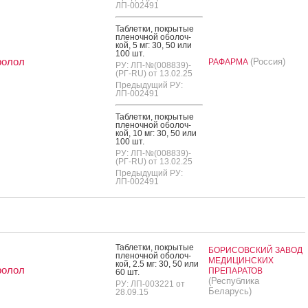
ЛП-002491
Таб­летки, пок­ры­тые
пле­ноч­ной обо­лоч­
кой, 5 мг: 30, 50 или
100 шт.
ролол
(Россия)
РАФАРМА
РУ: ЛП-№(008839)-
(РГ-RU) от 13.02.25
Предыдущий РУ:
ЛП-002491
Таб­летки, пок­ры­тые
пле­ноч­ной обо­лоч­
кой, 10 мг: 30, 50 или
100 шт.
РУ: ЛП-№(008839)-
(РГ-RU) от 13.02.25
Предыдущий РУ:
ЛП-002491
Таб­летки, пок­ры­тые
БОРИСОВСКИЙ ЗАВОД
пле­ноч­ной обо­лоч­
МЕДИЦИНСКИХ
кой, 2.5 мг: 30, 50 или
ролол
ПРЕПАРАТОВ
60 шт.
(Республика
РУ: ЛП-003221 от
Беларусь)
28.09.15