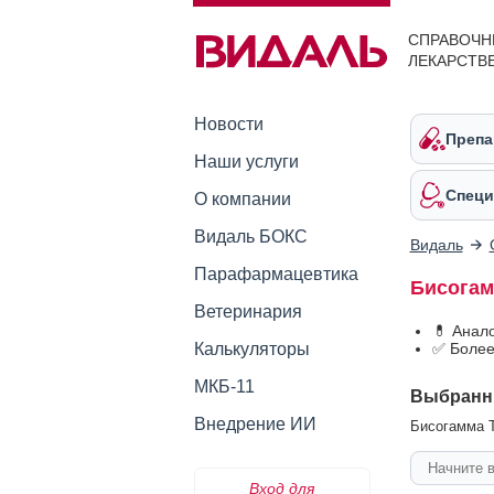
СПРАВОЧН
ЛЕКАРСТВ
Новости
Препа
Наши услуги
Специ
О компании
Видаль БОКС
Видаль
Парафармацевтика
Бисогам
Ветеринария
💊 Анал
Калькуляторы
✅ Более
МКБ-11
Выбранн
Внедрение ИИ
Бисогамма Т
Вход для