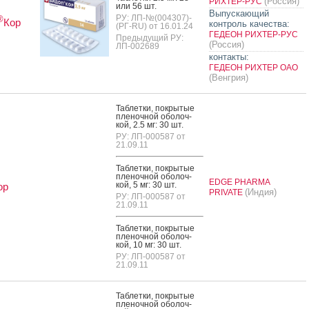
(Россия)
РИХТЕР-РУС
или 56 шт.
Выпускающий
РУ: ЛП-№(004307)-
®
Кор
контроль качества:
(РГ-RU) от 16.01.24
ГЕДЕОН РИХТЕР-РУС
Предыдущий РУ:
(Россия)
ЛП-002689
контакты:
ГЕДЕОН РИХТЕР ОАО
(Венгрия)
Таб­летки, пок­ры­тые
пле­ноч­ной обо­лоч­
кой, 2.5 мг: 30 шт.
РУ: ЛП-000587 от
21.09.11
Таб­летки, пок­ры­тые
пле­ноч­ной обо­лоч­
EDGE PHARMA
кой, 5 мг: 30 шт.
ор
(Индия)
PRIVATE
РУ: ЛП-000587 от
21.09.11
Таб­летки, пок­ры­тые
пле­ноч­ной обо­лоч­
кой, 10 мг: 30 шт.
РУ: ЛП-000587 от
21.09.11
Таб­летки, пок­ры­тые
пле­ноч­ной обо­лоч­