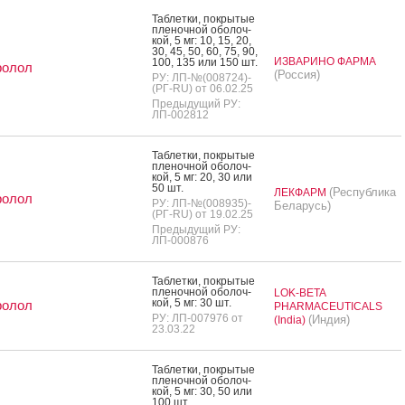
Таб­летки, пок­ры­тые
пле­ноч­ной обо­лоч­
кой, 5 мг: 10, 15, 20,
30, 45, 50, 60, 75, 90,
ИЗВАРИНО ФАРМА
100, 135 или 150 шт.
ролол
(Россия)
РУ: ЛП-№(008724)-
(РГ-RU) от 06.02.25
Предыдущий РУ:
ЛП-002812
Таб­летки, пок­ры­тые
пле­ноч­ной обо­лоч­
кой, 5 мг: 20, 30 или
50 шт.
(Республика
ЛЕКФАРМ
ролол
РУ: ЛП-№(008935)-
Беларусь)
(РГ-RU) от 19.02.25
Предыдущий РУ:
ЛП-000876
Таб­летки, пок­ры­тые
пле­ноч­ной обо­лоч­
LOK-BETA
кой, 5 мг: 30 шт.
ролол
PHARMACEUTICALS
РУ: ЛП-007976 от
(Индия)
(India)
23.03.22
Таб­летки, пок­ры­тые
пле­ноч­ной обо­лоч­
кой, 5 мг: 30, 50 или
100 шт.