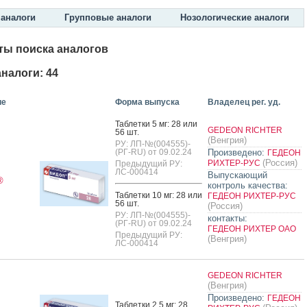
аналоги
Групповые аналоги
Нозологические аналоги
ты поиска аналогов
налоги: 44
ие
Форма выпуска
Владелец рег. уд.
Таб­летки 5 мг: 28 или
GEDEON RICHTER
56 шт.
(Венгрия)
РУ: ЛП-№(004555)-
(РГ-RU) от 09.02.24
Произведено:
ГЕДЕОН
(Россия)
РИХТЕР-РУС
Предыдущий РУ:
ЛС-000414
Выпускающий
®
контроль качества:
Таб­летки 10 мг: 28 или
ГЕДЕОН РИХТЕР-РУС
56 шт.
(Россия)
РУ: ЛП-№(004555)-
контакты:
(РГ-RU) от 09.02.24
ГЕДЕОН РИХТЕР ОАО
Предыдущий РУ:
(Венгрия)
ЛС-000414
GEDEON RICHTER
(Венгрия)
Произведено:
ГЕДЕОН
Таб­летки 2.5 мг: 28