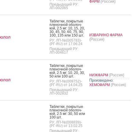
(Россия)
ФАРМ
Предыдущий РУ:
ЛП-002065
Таб­летки, пок­ры­тые
пле­ноч­ной обо­лоч­
кой, 2.5 мг: 10, 15, 20,
30, 45, 50, 60, 75, 90,
ИЗВАРИНО ФАРМА
100, 135 или 150 шт.
ролол
(Россия)
РУ: ЛП-№(005783)-
(РГ-RU) от 17.06.24
Предыдущий РУ:
ЛП-004617
Таб­летки, пок­ры­тые
пле­ноч­ной обо­лоч­
кой, 2.5 мг: 10, 20, 30,
(Россия)
НИЖФАРМ
50 или 100 шт.
ролол
Произведено:
РУ: ЛП-№(009752)-
(Россия)
(РГ-RU) от 14.04.25
ХЕМОФАРМ
Предыдущий РУ:
ЛП-002832
Таб­летки, пок­ры­тые
пле­ноч­ной обо­лоч­
кой, 2.5 мг: 30, 50 или
100 шт.
РУ: ЛП-№(008839)-
(РГ-RU) от 13.02.25
Предыдущий РУ: