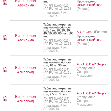
Бисопролол
Произведено:
шт.
Авексима
ИРБИТСКИЙ ХФЗ
РУ: ЛП-№(004029)-
(РГ-RU) от 15.12.23
(Россия)
Предыдущий РУ:
ЛП-002861
Таб­летки, пок­ры­тые
пле­ноч­ной обо­лоч­
кой, 5 мг: 10, 20, 30,
(Россия)
АВЕКСИМА
40, 50, 60, 80 или 100
Бисопролол
Произведено:
шт.
Авексима
ИРБИТСКИЙ ХФЗ
РУ: ЛП-№(004029)-
(РГ-RU) от 15.12.23
(Россия)
Предыдущий РУ:
ЛП-002861
Таб­летки, пок­ры­тые
пле­ноч­ной обо­лоч­
ALKALOID AD Skopje
кой, 10 мг: 30 шт.
Бисопролол
(Республика
РУ: ЛП-№(000117)-
Алкалоид
Северная
(РГ-RU) от 18.01.21
Македония)
Предыдущий РУ:
ЛП-000983
Таб­летки, пок­ры­тые
пле­ноч­ной обо­лоч­
ALKALOID AD Skopje
кой, 2.5 мг: 30 шт.
Бисопролол
(Республика
РУ: ЛП-№(000117)-
Алкалоид
Северная
(РГ-RU) от 18.01.21
Македония)
Предыдущий РУ:
ЛП-000983