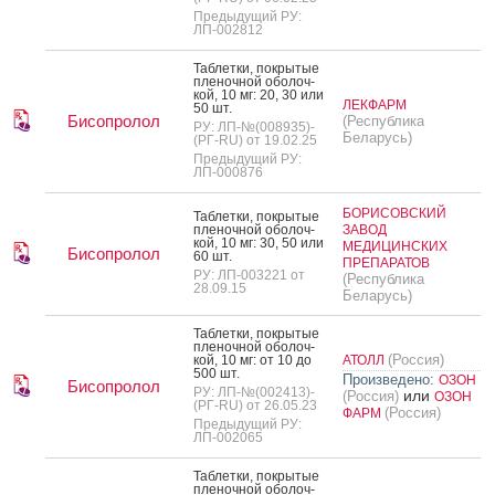
Предыдущий РУ:
ЛП-002812
Таб­летки, пок­ры­тые
пле­ноч­ной обо­лоч­
кой, 10 мг: 20, 30 или
ЛЕКФАРМ
50 шт.
Бисопролол
(Республика
РУ: ЛП-№(008935)-
Беларусь)
(РГ-RU) от 19.02.25
Предыдущий РУ:
ЛП-000876
БОРИСОВСКИЙ
Таб­летки, пок­ры­тые
пле­ноч­ной обо­лоч­
ЗАВОД
кой, 10 мг: 30, 50 или
МЕДИЦИНСКИХ
Бисопролол
60 шт.
ПРЕПАРАТОВ
РУ: ЛП-003221 от
(Республика
28.09.15
Беларусь)
Таб­летки, пок­ры­тые
пле­ноч­ной обо­лоч­
(Россия)
кой, 10 мг: от 10 до
АТОЛЛ
500 шт.
Произведено:
ОЗОН
Бисопролол
РУ: ЛП-№(002413)-
или
(Россия)
ОЗОН
(РГ-RU) от 26.05.23
(Россия)
ФАРМ
Предыдущий РУ:
ЛП-002065
Таб­летки, пок­ры­тые
пле­ноч­ной обо­лоч­