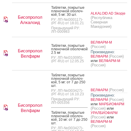
Таб­летки, пок­ры­тые
пле­ноч­ной обо­лоч­
ALKALOID AD Skopje
кой, 5 мг: 30 шт.
Бисопролол
(Республика
РУ: ЛП-№(000117)-
Алкалоид
Северная
(РГ-RU) от 18.01.21
Македония)
Предыдущий РУ:
ЛП-000983
ВЕЛФАРМ-М
Таб­летки, пок­ры­тые
(Россия)
пле­ноч­ной обо­лоч­кой
Бисопролол
Произведено:
2.5 мг
Велфарм
(Россия)
ВЕЛФАРМ
РУ: ЛП-№(010095)-
или
ВЕЛФАРМ-М
(РГ-RU) от 12.05.25
(Россия)
Таб­летки, пок­ры­тые
пле­ноч­ной обо­лоч­
кой, 5 мг: от 7 до 250
шт.
(Россия)
ВЕЛФАРМ
РУ: ЛП-№(003427)-
(РГ-RU) от 16.10.23
Произведено:
Предыдущий РУ:
(Россия)
ВЕЛФАРМ
ЛП-005356
или
МАРБИОФАРМ
Бисопролол
или
(Россия)
Велфарм
Таб­летки, пок­ры­тые
УРАЛБИОФАРМ
пле­ноч­ной обо­лоч­
или
(Россия)
кой, 10 мг: от 7 до 250
ВЕЛФАРМ-М
шт.
(Россия)
РУ: ЛП-№(003427)-