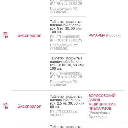
РУ: ЛП-№(008839)-
(РГ-RU) от 13.02.25
Предыдущий РУ:
ЛП-002491
Таб­летки, пок­ры­тые
пле­ноч­ной обо­лоч­
кой, 5 мг: 30, 50 или
100 шт.
Бисопролол
(Россия)
РАФАРМА
РУ: ЛП-№(008839)-
(РГ-RU) от 13.02.25
Предыдущий РУ:
ЛП-002491
Таб­летки, пок­ры­тые
пле­ноч­ной обо­лоч­
кой, 10 мг: 30, 50 или
100 шт.
РУ: ЛП-№(008839)-
(РГ-RU) от 13.02.25
Предыдущий РУ:
ЛП-002491
БОРИСОВСКИЙ
Таб­летки, пок­ры­тые
пле­ноч­ной обо­лоч­
ЗАВОД
кой, 2.5 мг: 30, 50 или
МЕДИЦИНСКИХ
Бисопролол
60 шт.
ПРЕПАРАТОВ
РУ: ЛП-003221 от
(Республика
28.09.15
Беларусь)
Таб­летки, пок­ры­тые