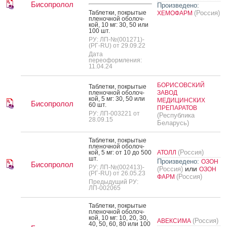
Бисопролол
Произведено:
Таб­летки, пок­ры­тые
(Россия)
ХЕМОФАРМ
пле­ноч­ной обо­лоч­
кой, 10 мг: 30, 50 или
100 шт.
РУ: ЛП-№(001271)-
(РГ-RU) от 29.09.22
Дата
переоформления:
11.04.24
БОРИСОВСКИЙ
Таб­летки, пок­ры­тые
пле­ноч­ной обо­лоч­
ЗАВОД
кой, 5 мг: 30, 50 или
МЕДИЦИНСКИХ
Бисопролол
60 шт.
ПРЕПАРАТОВ
РУ: ЛП-003221 от
(Республика
28.09.15
Беларусь)
Таб­летки, пок­ры­тые
пле­ноч­ной обо­лоч­
(Россия)
кой, 5 мг: от 10 до 500
АТОЛЛ
шт.
Произведено:
ОЗОН
Бисопролол
РУ: ЛП-№(002413)-
или
(Россия)
ОЗОН
(РГ-RU) от 26.05.23
(Россия)
ФАРМ
Предыдущий РУ:
ЛП-002065
Таб­летки, пок­ры­тые
пле­ноч­ной обо­лоч­
кой, 10 мг: 10, 20, 30,
(Россия)
АВЕКСИМА
40, 50, 60, 80 или 100