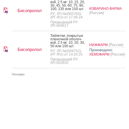
кой, 2.5 мг: 10, 15, 20,
30, 45, 50, 60, 75, 90,
ИЗВАРИНО ФАРМА
100, 135 или 150 шт.
Бисопролол
(Россия)
РУ: ЛП-№(005783)-
(РГ-RU) от 17.06.24
Предыдущий РУ:
ЛП-004617
Таб­летки, пок­ры­тые
пле­ноч­ной обо­лоч­
кой, 2.5 мг: 10, 20, 30,
(Россия)
НИЖФАРМ
50 или 100 шт.
Бисопролол
Произведено:
РУ: ЛП-№(009752)-
(Россия)
(РГ-RU) от 14.04.25
ХЕМОФАРМ
Предыдущий РУ:
ЛП-002832
Реклама