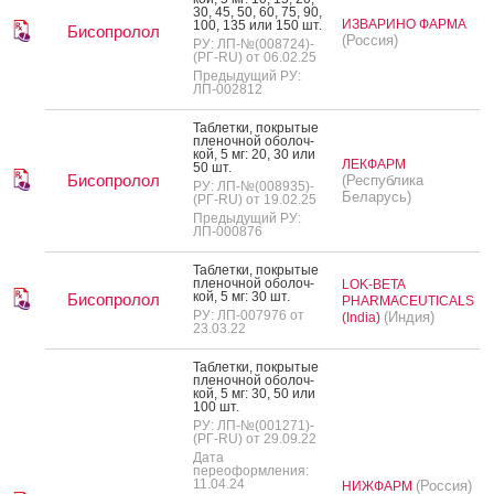
30, 45, 50, 60, 75, 90,
ИЗВАРИНО ФАРМА
100, 135 или 150 шт.
Бисопролол
(Россия)
РУ: ЛП-№(008724)-
(РГ-RU) от 06.02.25
Предыдущий РУ:
ЛП-002812
Таб­летки, пок­ры­тые
пле­ноч­ной обо­лоч­
кой, 5 мг: 20, 30 или
ЛЕКФАРМ
50 шт.
Бисопролол
(Республика
РУ: ЛП-№(008935)-
Беларусь)
(РГ-RU) от 19.02.25
Предыдущий РУ:
ЛП-000876
Таб­летки, пок­ры­тые
пле­ноч­ной обо­лоч­
LOK-BETA
кой, 5 мг: 30 шт.
Бисопролол
PHARMACEUTICALS
РУ: ЛП-007976 от
(Индия)
(India)
23.03.22
Таб­летки, пок­ры­тые
пле­ноч­ной обо­лоч­
кой, 5 мг: 30, 50 или
100 шт.
РУ: ЛП-№(001271)-
(РГ-RU) от 29.09.22
Дата
переоформления:
11.04.24
(Россия)
НИЖФАРМ