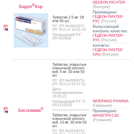
GEDEON RICHTER
®
Бидоп
Кор
(Венгрия)
Произведено:
ГЕДЕОН РИХТЕР-
Таб­летки 2.5 мг: 28
или 56 шт.
(Россия)
РУС
РУ: ЛП-№(004307)-
Выпускающий
(РГ-RU) от 16.01.24
контроль качества:
Предыдущий РУ:
ГЕДЕОН РИХТЕР-
ЛП-002689
(Россия)
РУС
контакты:
ГЕДЕОН РИХТЕР
(Венгрия)
ОАО
Таб­летки, пок­ры­тые
пле­ноч­ной обо­лоч­
кой, 5 мг: 30 или 50
шт.
РУ: ЛП-№(000975)-
(РГ-RU) от 04.07.22
Дата
переоформления:
26.05.23
WOERWAG PHARMA
Предыдущий РУ: П
N014191/01
(Германия)
®
Бисогамма
Произведено:
Таб­летки, пок­ры­тые
MAGISTRA C&C
пле­ноч­ной обо­лоч­
(Румыния)
кой, 10 мг: 30 или 50
шт.
РУ: ЛП-№(000975)-