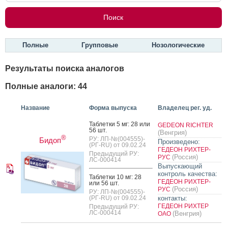
Полные
Групповые
Нозологические
Результаты поиска аналогов
Полные аналоги: 44
Название
Форма выпуска
Владелец рег. уд.
Таб­летки 5 мг: 28 или
GEDEON RICHTER
56 шт.
(Венгрия)
®
РУ: ЛП-№(004555)-
Бидоп
Произведено:
(РГ-RU) от 09.02.24
ГЕДЕОН РИХТЕР-
Предыдущий РУ:
(Россия)
РУС
ЛС-000414
Выпускающий
контроль качества:
Таб­летки 10 мг: 28
ГЕДЕОН РИХТЕР-
или 56 шт.
(Россия)
РУС
РУ: ЛП-№(004555)-
(РГ-RU) от 09.02.24
контакты:
ГЕДЕОН РИХТЕР
Предыдущий РУ:
ЛС-000414
(Венгрия)
ОАО