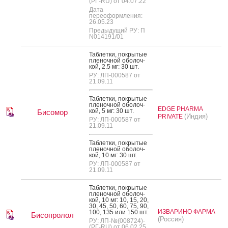
(РГ-RU) от 04.07.22
Дата
переоформления:
26.05.23
Предыдущий РУ: П
N014191/01
Таб­летки, пок­ры­тые
пле­ноч­ной обо­лоч­
кой, 2.5 мг: 30 шт.
РУ: ЛП-000587 от
21.09.11
Таб­летки, пок­ры­тые
пле­ноч­ной обо­лоч­
EDGE PHARMA
кой, 5 мг: 30 шт.
Бисомор
(Индия)
PRIVATE
РУ: ЛП-000587 от
21.09.11
Таб­летки, пок­ры­тые
пле­ноч­ной обо­лоч­
кой, 10 мг: 30 шт.
РУ: ЛП-000587 от
21.09.11
Таб­летки, пок­ры­тые
пле­ноч­ной обо­лоч­
кой, 10 мг: 10, 15, 20,
30, 45, 50, 60, 75, 90,
ИЗВАРИНО ФАРМА
100, 135 или 150 шт.
Бисопролол
(Россия)
РУ: ЛП-№(008724)-
(РГ-RU) от 06.02.25