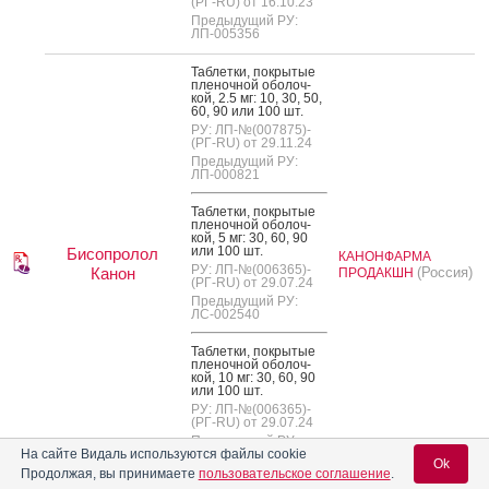
(РГ-RU) от 16.10.23
Предыдущий РУ:
ЛП-005356
Таб­летки, пок­ры­тые
пле­ноч­ной обо­лоч­
кой, 2.5 мг: 10, 30, 50,
60, 90 или 100 шт.
РУ: ЛП-№(007875)-
(РГ-RU) от 29.11.24
Предыдущий РУ:
ЛП-000821
Таб­летки, пок­ры­тые
пле­ноч­ной обо­лоч­
кой, 5 мг: 30, 60, 90
или 100 шт.
Бисопролол
КАНОНФАРМА
РУ: ЛП-№(006365)-
Канон
(Россия)
ПРОДАКШН
(РГ-RU) от 29.07.24
Предыдущий РУ:
ЛС-002540
Таб­летки, пок­ры­тые
пле­ноч­ной обо­лоч­
кой, 10 мг: 30, 60, 90
или 100 шт.
РУ: ЛП-№(006365)-
(РГ-RU) от 29.07.24
Предыдущий РУ:
ЛС-002540
На сайте Видаль используются файлы cookie
Ok
Продолжая, вы принимаете
пользовательское соглашение
.