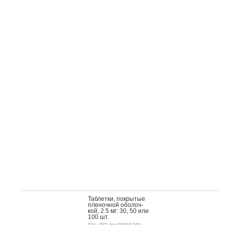
Таб­летки, пок­ры­тые
пле­ноч­ной обо­лоч­
кой, 2.5 мг: 30, 50 или
100 шт.