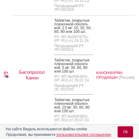
(РГ-RU) от 16.10.23
Предыдущий РУ:
ЛП-005356
Таб­летки, пок­ры­тые
пле­ноч­ной обо­лоч­
кой, 2.5 мг: 10, 30, 50,
60, 90 или 100 шт.
РУ: ЛП-№(007875)-
(РГ-RU) от 29.11.24
Предыдущий РУ:
ЛП-000821
Таб­летки, пок­ры­тые
пле­ноч­ной обо­лоч­
кой, 5 мг: 30, 60, 90
или 100 шт.
Бисопролол
КАНОНФАРМА
РУ: ЛП-№(006365)-
Канон
(Россия)
ПРОДАКШН
(РГ-RU) от 29.07.24
Предыдущий РУ:
ЛС-002540
Таб­летки, пок­ры­тые
пле­ноч­ной обо­лоч­
кой, 10 мг: 30, 60, 90
или 100 шт.
РУ: ЛП-№(006365)-
(РГ-RU) от 29.07.24
Предыдущий РУ:
ЛС-002540
На сайте Видаль используются файлы cookie
Ok
Продолжая, вы принимаете
пользовательское соглашение
.