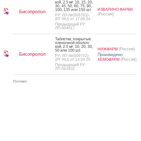
кой, 2.5 мг: 10, 15, 20,
30, 45, 50, 60, 75, 90,
ИЗВАРИНО ФАРМА
100, 135 или 150 шт.
Бисопролол
(Россия)
РУ: ЛП-№(005783)-
(РГ-RU) от 17.06.24
Предыдущий РУ:
ЛП-004617
Таб­летки, пок­ры­тые
пле­ноч­ной обо­лоч­
кой, 2.5 мг: 10, 20, 30,
(Россия)
НИЖФАРМ
50 или 100 шт.
Бисопролол
Произведено:
РУ: ЛП-№(009752)-
(Россия)
(РГ-RU) от 14.04.25
ХЕМОФАРМ
Предыдущий РУ:
ЛП-002832
Реклама