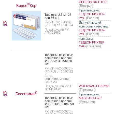
GEDEON RICHTER
®
Бидоп
Кор
(Венгрия)
Произведено:
ГЕДЕОН РИХТЕР-
Таб­летки 2.5 мг: 28
или 56 шт.
(Россия)
РУС
РУ: ЛП-№(004307)-
Выпускающий
(РГ-RU) от 16.01.24
контроль качества:
Предыдущий РУ:
ГЕДЕОН РИХТЕР-
ЛП-002689
(Россия)
РУС
контакты:
ГЕДЕОН РИХТЕР
(Венгрия)
ОАО
Таб­летки, пок­ры­тые
пле­ноч­ной обо­лоч­
кой, 5 мг: 30 или 50
шт.
РУ: ЛП-№(000975)-
(РГ-RU) от 04.07.22
Дата
переоформления:
26.05.23
WOERWAG PHARMA
Предыдущий РУ: П
N014191/01
(Германия)
®
Бисогамма
Произведено:
Таб­летки, пок­ры­тые
MAGISTRA C&C
пле­ноч­ной обо­лоч­
(Румыния)
кой, 10 мг: 30 или 50
шт.
РУ: ЛП-№(000975)-