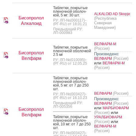
Таб­летки, пок­ры­тые
пле­ноч­ной обо­лоч­
ALKALOID AD Skopje
кой, 5 мг: 30 шт.
Бисопролол
(Республика
РУ: ЛП-№(000117)-
Алкалоид
Северная
(РГ-RU) от 18.01.21
Македония)
Предыдущий РУ:
ЛП-000983
ВЕЛФАРМ-М
Таб­летки, пок­ры­тые
(Россия)
пле­ноч­ной обо­лоч­кой
Бисопролол
Произведено:
2.5 мг
Велфарм
(Россия)
ВЕЛФАРМ
РУ: ЛП-№(010095)-
или
ВЕЛФАРМ-М
(РГ-RU) от 12.05.25
(Россия)
Таб­летки, пок­ры­тые
пле­ноч­ной обо­лоч­
кой, 5 мг: от 7 до 250
шт.
(Россия)
ВЕЛФАРМ
РУ: ЛП-№(003427)-
(РГ-RU) от 16.10.23
Произведено:
Предыдущий РУ:
(Россия)
ВЕЛФАРМ
ЛП-005356
или
МАРБИОФАРМ
Бисопролол
или
(Россия)
Велфарм
Таб­летки, пок­ры­тые
УРАЛБИОФАРМ
пле­ноч­ной обо­лоч­
или
(Россия)
кой, 10 мг: от 7 до 250
ВЕЛФАРМ-М
шт.
(Россия)
РУ: ЛП-№(003427)-