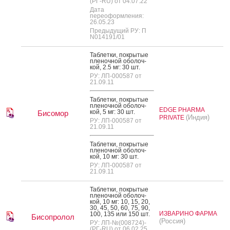
(РГ-RU) от 04.07.22
Дата
переоформления:
26.05.23
Предыдущий РУ: П
N014191/01
Таб­летки, пок­ры­тые
пле­ноч­ной обо­лоч­
кой, 2.5 мг: 30 шт.
РУ: ЛП-000587 от
21.09.11
Таб­летки, пок­ры­тые
пле­ноч­ной обо­лоч­
EDGE PHARMA
кой, 5 мг: 30 шт.
Бисомор
(Индия)
PRIVATE
РУ: ЛП-000587 от
21.09.11
Таб­летки, пок­ры­тые
пле­ноч­ной обо­лоч­
кой, 10 мг: 30 шт.
РУ: ЛП-000587 от
21.09.11
Таб­летки, пок­ры­тые
пле­ноч­ной обо­лоч­
кой, 10 мг: 10, 15, 20,
30, 45, 50, 60, 75, 90,
ИЗВАРИНО ФАРМА
100, 135 или 150 шт.
Бисопролол
(Россия)
РУ: ЛП-№(008724)-
(РГ-RU) от 06.02.25