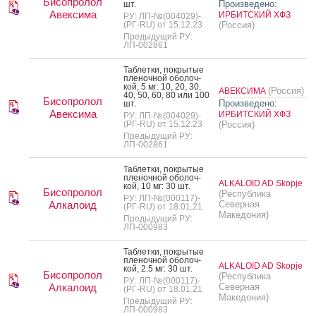
Бисопролол
Произведено:
шт.
Авексима
ИРБИТСКИЙ ХФЗ
РУ: ЛП-№(004029)-
(РГ-RU) от 15.12.23
(Россия)
Предыдущий РУ:
ЛП-002861
Таб­летки, пок­ры­тые
пле­ноч­ной обо­лоч­
кой, 5 мг: 10, 20, 30,
(Россия)
АВЕКСИМА
40, 50, 60, 80 или 100
Бисопролол
Произведено:
шт.
Авексима
ИРБИТСКИЙ ХФЗ
РУ: ЛП-№(004029)-
(РГ-RU) от 15.12.23
(Россия)
Предыдущий РУ:
ЛП-002861
Таб­летки, пок­ры­тые
пле­ноч­ной обо­лоч­
ALKALOID AD Skopje
кой, 10 мг: 30 шт.
Бисопролол
(Республика
РУ: ЛП-№(000117)-
Алкалоид
Северная
(РГ-RU) от 18.01.21
Македония)
Предыдущий РУ:
ЛП-000983
Таб­летки, пок­ры­тые
пле­ноч­ной обо­лоч­
ALKALOID AD Skopje
кой, 2.5 мг: 30 шт.
Бисопролол
(Республика
РУ: ЛП-№(000117)-
Алкалоид
Северная
(РГ-RU) от 18.01.21
Македония)
Предыдущий РУ:
ЛП-000983