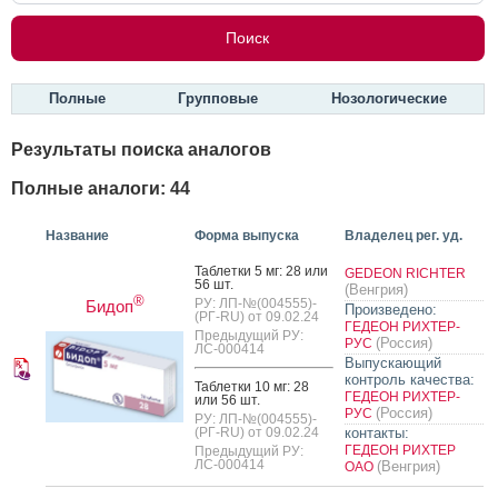
Полные
Групповые
Нозологические
Результаты поиска аналогов
Полные аналоги: 44
Название
Форма выпуска
Владелец рег. уд.
Таб­летки 5 мг: 28 или
GEDEON RICHTER
56 шт.
(Венгрия)
®
РУ: ЛП-№(004555)-
Бидоп
Произведено:
(РГ-RU) от 09.02.24
ГЕДЕОН РИХТЕР-
Предыдущий РУ:
(Россия)
РУС
ЛС-000414
Выпускающий
контроль качества:
Таб­летки 10 мг: 28
ГЕДЕОН РИХТЕР-
или 56 шт.
(Россия)
РУС
РУ: ЛП-№(004555)-
(РГ-RU) от 09.02.24
контакты:
ГЕДЕОН РИХТЕР
Предыдущий РУ:
ЛС-000414
(Венгрия)
ОАО