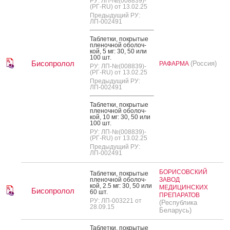
РУ: ЛП-№(008839)-
(РГ-RU) от 13.02.25
Предыдущий РУ:
ЛП-002491
Таб­летки, пок­ры­тые
пле­ноч­ной обо­лоч­
кой, 5 мг: 30, 50 или
100 шт.
Бисопролол
(Россия)
РАФАРМА
РУ: ЛП-№(008839)-
(РГ-RU) от 13.02.25
Предыдущий РУ:
ЛП-002491
Таб­летки, пок­ры­тые
пле­ноч­ной обо­лоч­
кой, 10 мг: 30, 50 или
100 шт.
РУ: ЛП-№(008839)-
(РГ-RU) от 13.02.25
Предыдущий РУ:
ЛП-002491
БОРИСОВСКИЙ
Таб­летки, пок­ры­тые
пле­ноч­ной обо­лоч­
ЗАВОД
кой, 2.5 мг: 30, 50 или
МЕДИЦИНСКИХ
Бисопролол
60 шт.
ПРЕПАРАТОВ
РУ: ЛП-003221 от
(Республика
28.09.15
Беларусь)
Таб­летки, пок­ры­тые