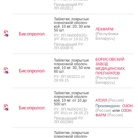
Предыдущий РУ:
ЛП-002812
Таб­летки, пок­ры­тые
пле­ноч­ной обо­лоч­
кой, 10 мг: 20, 30 или
ЛЕКФАРМ
50 шт.
Бисопролол
(Республика
РУ: ЛП-№(008935)-
Беларусь)
(РГ-RU) от 19.02.25
Предыдущий РУ:
ЛП-000876
БОРИСОВСКИЙ
Таб­летки, пок­ры­тые
пле­ноч­ной обо­лоч­
ЗАВОД
кой, 10 мг: 30, 50 или
МЕДИЦИНСКИХ
Бисопролол
60 шт.
ПРЕПАРАТОВ
РУ: ЛП-003221 от
(Республика
28.09.15
Беларусь)
Таб­летки, пок­ры­тые
пле­ноч­ной обо­лоч­
(Россия)
кой, 10 мг: от 10 до
АТОЛЛ
500 шт.
Произведено:
ОЗОН
Бисопролол
РУ: ЛП-№(002413)-
или
(Россия)
ОЗОН
(РГ-RU) от 26.05.23
(Россия)
ФАРМ
Предыдущий РУ:
ЛП-002065
Таб­летки, пок­ры­тые
пле­ноч­ной обо­лоч­