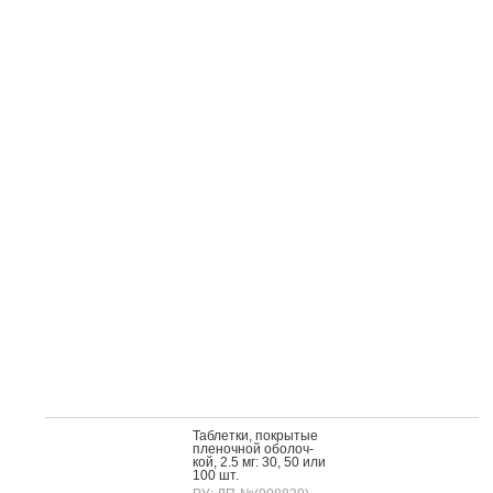
Таб­летки, пок­ры­тые
пле­ноч­ной обо­лоч­
кой, 2.5 мг: 30, 50 или
100 шт.