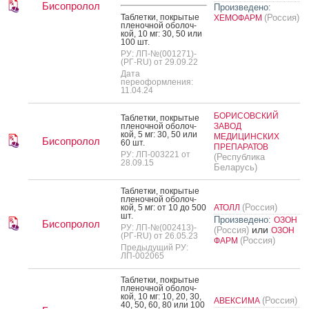
Бисопролол
Произведено:
Таб­летки, пок­ры­тые
(Россия)
ХЕМОФАРМ
пле­ноч­ной обо­лоч­
кой, 10 мг: 30, 50 или
100 шт.
РУ: ЛП-№(001271)-
(РГ-RU) от 29.09.22
Дата
переоформления:
11.04.24
БОРИСОВСКИЙ
Таб­летки, пок­ры­тые
пле­ноч­ной обо­лоч­
ЗАВОД
кой, 5 мг: 30, 50 или
МЕДИЦИНСКИХ
Бисопролол
60 шт.
ПРЕПАРАТОВ
РУ: ЛП-003221 от
(Республика
28.09.15
Беларусь)
Таб­летки, пок­ры­тые
пле­ноч­ной обо­лоч­
(Россия)
кой, 5 мг: от 10 до 500
АТОЛЛ
шт.
Произведено:
ОЗОН
Бисопролол
РУ: ЛП-№(002413)-
или
(Россия)
ОЗОН
(РГ-RU) от 26.05.23
(Россия)
ФАРМ
Предыдущий РУ:
ЛП-002065
Таб­летки, пок­ры­тые
пле­ноч­ной обо­лоч­
кой, 10 мг: 10, 20, 30,
(Россия)
АВЕКСИМА
40, 50, 60, 80 или 100