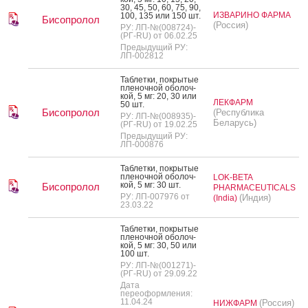
30, 45, 50, 60, 75, 90,
ИЗВАРИНО ФАРМА
100, 135 или 150 шт.
Бисопролол
(Россия)
РУ: ЛП-№(008724)-
(РГ-RU) от 06.02.25
Предыдущий РУ:
ЛП-002812
Таб­летки, пок­ры­тые
пле­ноч­ной обо­лоч­
кой, 5 мг: 20, 30 или
ЛЕКФАРМ
50 шт.
Бисопролол
(Республика
РУ: ЛП-№(008935)-
Беларусь)
(РГ-RU) от 19.02.25
Предыдущий РУ:
ЛП-000876
Таб­летки, пок­ры­тые
пле­ноч­ной обо­лоч­
LOK-BETA
кой, 5 мг: 30 шт.
Бисопролол
PHARMACEUTICALS
РУ: ЛП-007976 от
(Индия)
(India)
23.03.22
Таб­летки, пок­ры­тые
пле­ноч­ной обо­лоч­
кой, 5 мг: 30, 50 или
100 шт.
РУ: ЛП-№(001271)-
(РГ-RU) от 29.09.22
Дата
переоформления:
11.04.24
(Россия)
НИЖФАРМ