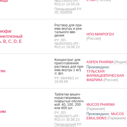
вища
№(014505)-(РГ-
RU) от 14.04.26
Предыдущий РУ:
ЛС-000056
Рас­твор для при­
ема внутрь и рек­
риофаг
таль­но­го вве­
НПО МИКРОГЕН
дения
онеллезный
(Россия)
РУ: ЛП-
, B, C, D, E
№(002560)-(РГ-
RU) от 19.06.23
Кон­цен­трат для
(Индия
ASPEN PHARMA
при­готов­ле­ния
рас­тво­ра для при­
Произведено:
ема внутрь 1 кг/1
гин
ТУЛЬСКАЯ
л: фл.
ФАРМАЦЕВТИЧЕСКАЯ
РУ: 69/446/1 от
(Россия)
ФАБРИКА
18.06.69
Таб­летки ки­шеч­
но­рас­тво­римые,
пок­ры­тые обо­лоч­
кой: 40, 100, 200
MUCOS PHARMA
или 800 шт.
(Германия)
зим
РУ: ЛП-
Произведено:
MUCOS
№(002667)-(РГ-
(Германия)
EMULSIONS
RU) от 30.06.23
Предыдущий РУ: