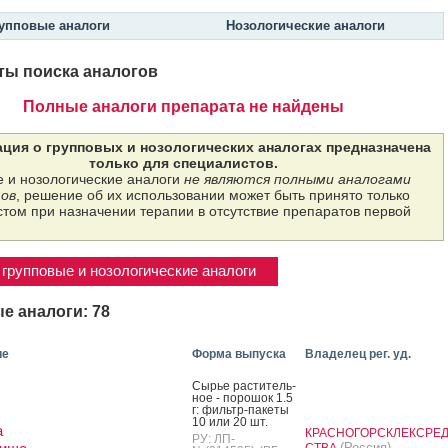
упповые аналоги
Нозологические аналоги
ты поиска аналогов
Полные аналоги препарата не найдены
ция о групповых и нозологических аналогах предназначена
только для специалистов.
 и нозологические аналоги
не являются полными аналогами
ов
, решение об их использовании может быть принято только
том при назначении терапии в отсутствие препаратов первой
групповые и нозологические аналоги
е аналоги: 78
ие
Форма выпуска
Владелец рег. уд.
Сырье рас­ти­тель­
ное - по­рошок 1.5
г: филь­тр-па­кеты
10 или 20 шт.
а
КРАСНОГОРСКЛЕКСРЕ
РУ: ЛП-
(Россия)
СТВА