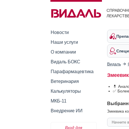
СПРАВОЧН
ЛЕКАРСТВ
Новости
Препа
Наши услуги
Специ
О компании
Видаль БОКС
Видаль
Парафармацевтика
Змеевик
Ветеринария
💊 Анал
Калькуляторы
✅ Более
МКБ-11
Выбранн
Внедрение ИИ
Змеевика ко
Вход для