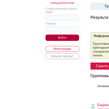
специалистов
Гр
E-mail учетной записи
Vidal:
Результа
Пароль:
Информа
Групповые
препарат
Регистрация
специалис
линии.
Забыли пароль?
Скрыть 
Групповы
Назван
Бадан