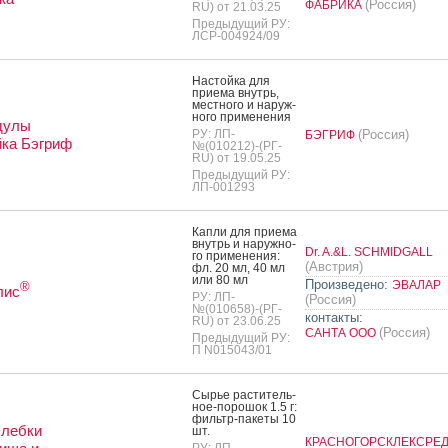
(Россия)
ФАБРИКА
RU) от 21.03.25
Предыдущий РУ:
ЛСР-004924/09
Нас­той­ка для
при­ема внутрь,
мес­тно­го и на­руж­
но­го при­мене­ния
дулы
РУ: ЛП-
(Россия)
БЭГРИФ
ка Бэгриф
№(010212)-(РГ-
RU) от 19.05.25
Предыдущий РУ:
ЛП-001293
Кап­ли для при­ема
внутрь и на­руж­но­
Dr. A.&L. SCHMIDGALL
го при­мене­ния:
(Австрия)
фл. 20 мл, 40 мл
или 80 мл
Произведено:
ЭВАЛАР
®
лис
РУ: ЛП-
(Россия)
№(010658)-(РГ-
контакты:
RU) от 23.06.25
(Россия)
САНТА ООО
Предыдущий РУ:
П N015043/01
Сырье рас­ти­тель­
ное-по­рошок 1.5 г:
филь­тр-па­кеты 10
хлебки
шт.
КРАСНОГОРСКЛЕКСРЕ
РУ: ЛП-