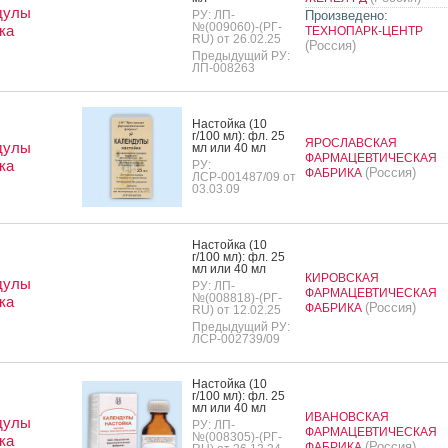
дулы
РУ: ЛП-
Произведено:
№(009060)-(РГ-
ка
ТЕХНОПАРК-ЦЕНТР
RU) от 26.02.25
(Россия)
Предыдущий РУ:
ЛП-008263
Нас­той­ка (10
г/100 мл): фл. 25
ЯРОСЛАВСКАЯ
дулы
мл или 40 мл
ФАРМАЦЕВТИЧЕСКАЯ
ка
РУ:
(Россия)
ФАБРИКА
ЛСР-001487/09 от
03.03.09
Нас­той­ка (10
г/100 мл): фл. 25
мл или 40 мл
КИРОВСКАЯ
дулы
РУ: ЛП-
ФАРМАЦЕВТИЧЕСКАЯ
№(008818)-(РГ-
ка
(Россия)
ФАБРИКА
RU) от 12.02.25
Предыдущий РУ:
ЛСР-002739/09
Нас­той­ка (10
г/100 мл): фл. 25
мл или 40 мл
ИВАНОВСКАЯ
дулы
РУ: ЛП-
ФАРМАЦЕВТИЧЕСКАЯ
№(008305)-(РГ-
ка
(Россия)
ФАБРИКА