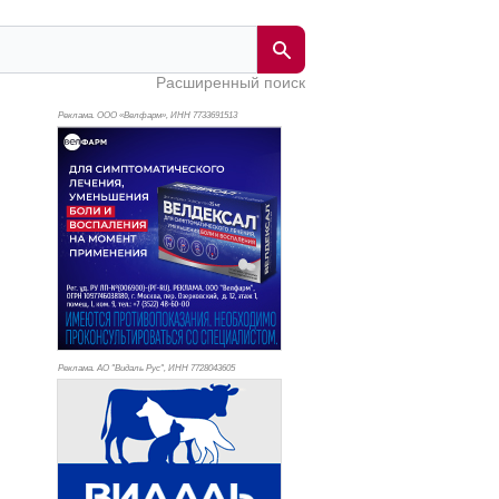
Расширенный поиск
Реклама. ООО «Велфарм», ИНН 773
3691513
Реклама. АО "Видаль Рус", ИНН 772
8043605