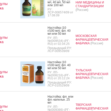
мл, 40 мл, 50 мл
НИИ МЕДИЦИНЫ И
дулы
или 100 мл
СТАНДАРТИЗАЦИИ
ка
РУ:
(Россия)
ЛСР-006574/09 от
17.08.09
Нас­той­ка (10
г/100 мл): фл. 40
мл или 50 мл
МОСКОВСКАЯ
дулы
РУ: ЛП-
ФАРМАЦЕВТИЧЕСКАЯ
№(009534)-(РГ-
ка
(Россия)
ФАБРИКА
RU) от 02.04.25
Предыдущий РУ:
ЛСР-009539/09
Нас­той­ка (10
г/100 мл): фл. 40
мл или 50 мл
ТУЛЬСКАЯ
дулы
РУ: ЛП-
ФАРМАЦЕВТИЧЕСКАЯ
№(008216)-(РГ-
ка
(Россия)
ФАБРИКА
RU) от 20.12.24
Предыдущий РУ:
ЛСР-010529/09
Нас­той­ка: фл. или
фл.-ка­пельн. 25
мл
ТВЕРСКАЯ
дулы
РУ: ЛП-
ФАРМАЦЕВТИЧЕСКАЯ
№(009366)-(РГ-
ка