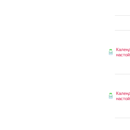
Кален
настой
Кален
настой