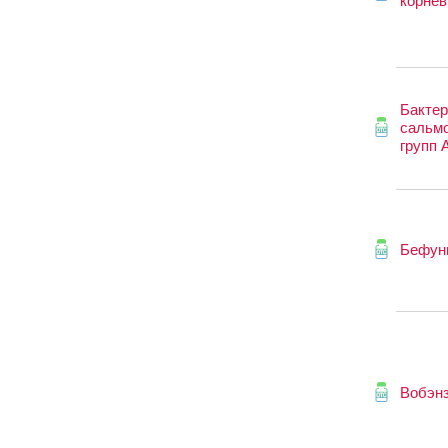
корне
Бакте
сальм
групп A
Бефун
Вобэн