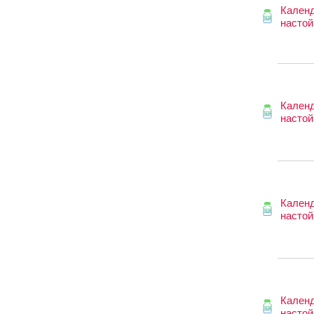
Кален
настой
Кален
настой
Кален
настой
Кален
настой