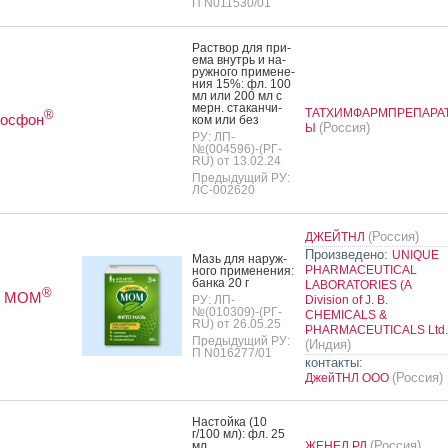
П N011530/01
Рас­твор для при­
ема внутрь и на­
руж­но­го при­мене­
ния 15%: фл. 100
мл или 200 мл с
мерн. ста­кан­чи­
ТАТХИМФАРМПРЕПАРА
®
осфон
ком или без
(Россия)
Ы
РУ: ЛП-
№(004596)-(РГ-
RU) от 13.02.24
Предыдущий РУ:
ЛС-002620
(Россия)
ДЖЕЙТНЛ
Произведено:
UNIQUE
Мазь для на­руж­
PHARMACEUTICAL
но­го при­мене­ния:
бан­ка 20 г
LABORATORIES (A
®
р МОМ
РУ: ЛП-
Division of J. B.
№(010309)-(РГ-
CHEMICALS &
RU) от 26.05.25
PHARMACEUTICALS Ltd.
Предыдущий РУ:
(Индия)
П N016277/01
контакты:
(Россия)
ДжейТНЛ ООО
Нас­той­ка (10
г/100 мл): фл. 25
(Россия)
мл
ЖЕНЕЛ РД