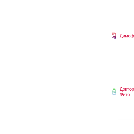
Димеф
Докто
Фито