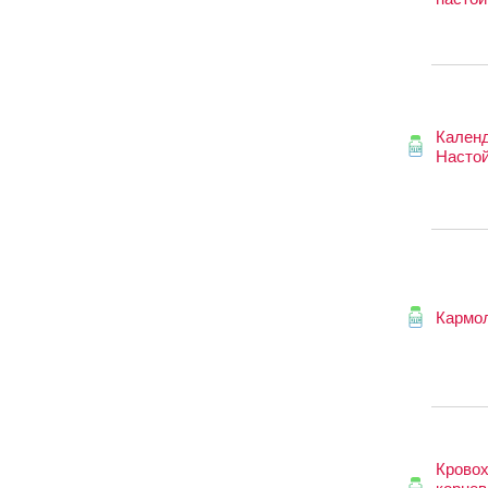
Кален
Настой
Кармо
Крово