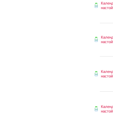
Кален
настой
Кален
настой
Кален
настой
Кален
настой