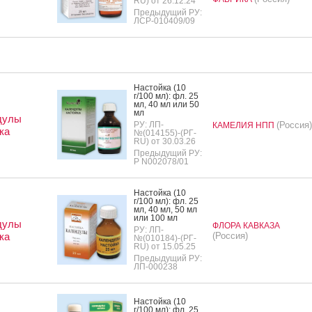
RU) от 26.12.24
Предыдущий РУ:
ЛСР-010409/09
Нас­той­ка (10
г/100 мл): фл. 25
мл, 40 мл или 50
мл
дулы
РУ: ЛП-
(Россия)
КАМЕЛИЯ НПП
ка
№(014155)-(РГ-
RU) от 30.03.26
Предыдущий РУ:
Р N002078/01
Нас­той­ка (10
г/100 мл): фл. 25
мл, 40 мл, 50 мл
или 100 мл
дулы
ФЛОРА КАВКАЗА
РУ: ЛП-
ка
(Россия)
№(010184)-(РГ-
RU) от 15.05.25
Предыдущий РУ:
ЛП-000238
Нас­той­ка (10
г/100 мл): фл. 25