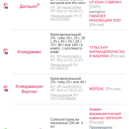
UPJOHN COMPANY
като­ром или без не­го
®
Далацин
(США)
РУ: ЛП-№(003098)-
(РГ-RU) от 30.08.23
контакты:
Предыдущий РУ: П
ПФАЙЗЕР
N011553/02
ИННОВАЦИИ ООО
(Россия)
Крем ва­гиналь­ный
2%: ту­бы 20 г, 25 г, 30
г, 35 г, 40 г, 50 г, 60 г,
70 г, 80 г или 100 г в
ТУЛЬСКАЯ
компл. с ап­пли­като­
Клиндамакс
рами
ФАРМАЦЕВТИЧЕСКА
(Россия)
Я ФАБРИКА
РУ: ЛП-№(003881)-
(РГ-RU) от 01.12.23
Предыдущий РУ:
ЛП-006331
Крем ва­гиналь­ный
2%: ту­бы 20 г или 40 г
Клиндамицин-
РУ: ЛП-№(002055)-
(Россия)
ВЕРТЕКС
(РГ-RU) от 29.03.23
Вертекс
Предыдущий РУ:
ЛСР-001489/09
Химико-
фармацевтический
комбинат АКРИХИН
Суп­по­зито­рии ва­
(Россия)
гиналь­ные 100 мг: 3
шт.
Произведено: