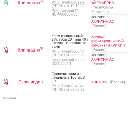
®
Клиндацин
РУ: ЛП-№(000099)-
ФАРМАПРИМ
(РГ-RU) от 18.12.20
(Республика
Предыдущий РУ:
Молдова)
ЛСР-006667/08
контакты:
АКРИХИН АО
(Россия)
Крем ва­гиналь­ный
Химико-
2%: ту­бы 20 г или 40 г
фармацевтический
в компл. с ап­пли­като­
комбинат АКРИХИН
рами
®
Клиндацин
(Россия)
РУ: ЛП-№(000064)-
контакты:
(РГ-RU) от 26.05.20
АКРИХИН АО
Предыдущий РУ: Р
N000956/01
(Россия)
Суп­по­зито­рии ва­
гиналь­ные 100 мг: 3
шт.
Экоклиндин
(Россия)
АВВА РУС
РУ: ЛП-№(002494)-
(РГ-RU) от 08.06.23
Реклама