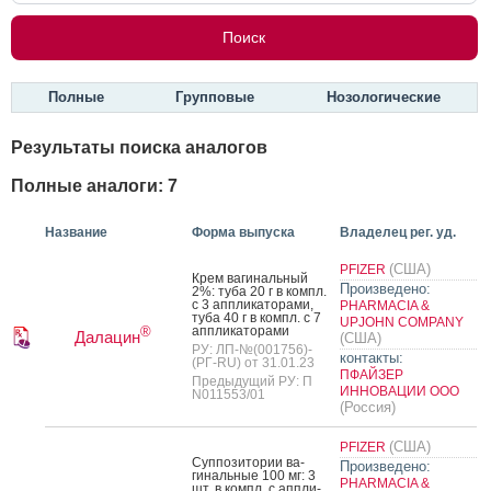
Полные
Групповые
Нозологические
Результаты поиска аналогов
Полные аналоги: 7
Название
Форма выпуска
Владелец рег. уд.
(США)
PFIZER
Крем ва­гиналь­ный
Произведено:
2%: ту­ба 20 г в компл.
с 3 ап­пли­като­рами,
PHARMACIA &
ту­ба 40 г в компл. с 7
UPJOHN COMPANY
ап­пли­като­рами
®
Далацин
(США)
РУ: ЛП-№(001756)-
контакты:
(РГ-RU) от 31.01.23
ПФАЙЗЕР
Предыдущий РУ: П
ИННОВАЦИИ ООО
N011553/01
(Россия)
(США)
PFIZER
Суп­по­зито­рии ва­
Произведено:
гиналь­ные 100 мг: 3
PHARMACIA &
шт. в компл. с ап­пли­