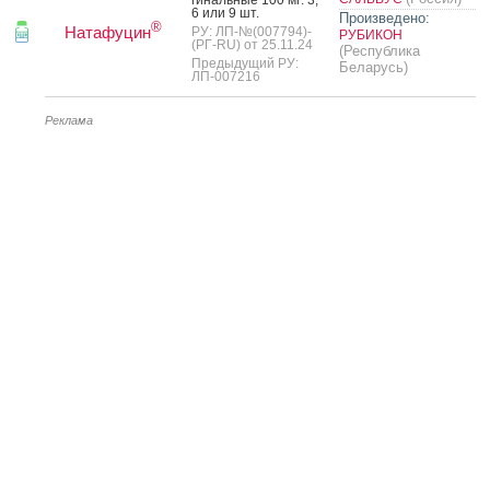
6 или 9 шт.
Произведено:
®
Натафуцин
РУ: ЛП-№(007794)-
РУБИКОН
(РГ-RU) от 25.11.24
(Республика
Предыдущий РУ:
Беларусь)
ЛП-007216
Реклама