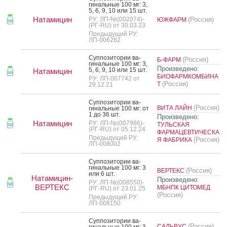
гиналь­ные 100 мг: 3,
5, 6, 9, 10 или 15 шт.
Натамицин
РУ: ЛП-№(002074)-
(Россия)
ЮЖФАРМ
(РГ-RU) от 30.03.23
Предыдущий РУ:
ЛП-006262
Суп­по­зито­рии ва­
(Россия)
Б-ФАРМ
гиналь­ные 100 мг: 3,
Произведено:
5, 6, 9, 10 или 15 шт.
Натамицин
БИОФАРМКОМБИНА
РУ: ЛП-007742 от
(Россия)
Т
29.12.21
Суп­по­зито­рии ва­
(Россия)
ВИТА ЛАЙН
гиналь­ные 100 мг: от
1 до 36 шт.
Произведено:
Натамицин
РУ: ЛП-№(007986)-
ТУЛЬСКАЯ
(РГ-RU) от 05.12.24
ФАРМАЦЕВТИЧЕСКА
Предыдущий РУ:
(Россия)
Я ФАБРИКА
ЛП-008002
Суп­по­зито­рии ва­
гиналь­ные 100 мг: 3
(Россия)
ВЕРТЕКС
или 6 шт.
Натамицин-
Произведено:
РУ: ЛП-№(008550)-
ВЕРТЕКС
МБНПК ЦИТОМЕД
(РГ-RU) от 23.01.25
(Россия)
Предыдущий РУ:
ЛП-008150
Суп­по­зито­рии ва­
(Россия)
САЛЬВУС
гиналь­ные 100 мг: 3,