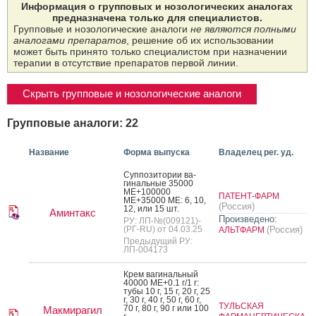
Информация о групповых и нозологических аналогах
предназначена только для специалистов.
Групповые и нозологические аналоги
не являются полными
аналогами препаратов
, решение об их использовании
может быть принято только специалистом при назначении
терапии в отсутствие препаратов первой линии.
Скрыть групповые и нозологические аналоги
Групповые аналоги: 22
Название
Форма выпуска
Владелец рег. уд.
Суп­по­зито­рии ва­
гиналь­ные 35000
МЕ+100000
ПАТЕНТ-ФАРМ
МЕ+35000 МЕ: 6, 10,
(Россия)
12, или 15 шт.
Аминтакс
Произведено:
РУ: ЛП-№(009121)-
(РГ-RU) от 04.03.25
(Россия)
АЛЬТФАРМ
Предыдущий РУ:
ЛП-004173
Крем ва­гиналь­ный
40000 МЕ+0.1 г/1 г:
ту­бы 10 г, 15 г, 20 г, 25
г, 30 г, 40 г, 50 г, 60 г,
ТУЛЬСКАЯ
70 г, 80 г, 90 г или 100
Макмирагил