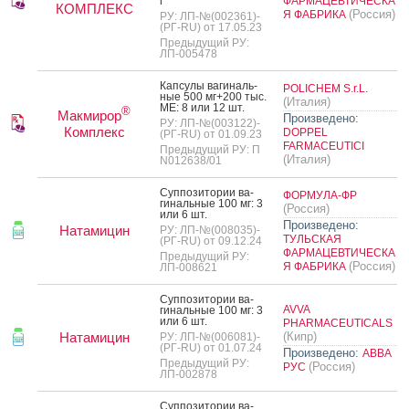
г
ФАРМАЦЕВТИЧЕСКА
КОМПЛЕКС
(Россия)
Я ФАБРИКА
РУ: ЛП-№(002361)-
(РГ-RU) от 17.05.23
Предыдущий РУ:
ЛП-005478
Кап­су­лы ва­гиналь­
POLICHEM S.r.L.
ные 500 мг+200 тыс.
(Италия)
МЕ: 8 или 12 шт.
®
Макмирор
Произведено:
РУ: ЛП-№(003122)-
Комплекс
DOPPEL
(РГ-RU) от 01.09.23
FARMACEUTICI
Предыдущий РУ: П
(Италия)
N012638/01
Суп­по­зито­рии ва­
ФОРМУЛА-ФР
гиналь­ные 100 мг: 3
(Россия)
или 6 шт.
Произведено:
Натамицин
РУ: ЛП-№(008035)-
ТУЛЬСКАЯ
(РГ-RU) от 09.12.24
ФАРМАЦЕВТИЧЕСКА
Предыдущий РУ:
(Россия)
Я ФАБРИКА
ЛП-008621
Суп­по­зито­рии ва­
AVVA
гиналь­ные 100 мг: 3
или 6 шт.
PHARMACEUTICALS
Натамицин
(Кипр)
РУ: ЛП-№(006081)-
(РГ-RU) от 01.07.24
Произведено:
АВВА
Предыдущий РУ:
(Россия)
РУС
ЛП-002878
Суп­по­зито­рии ва­