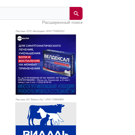
Расширенный поиск
Реклама. ООО «Велфарм», ИНН 773
3691513
Реклама. АО "Видаль Рус", ИНН 772
8043605