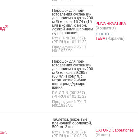
N011923/01
По­рошок для при­
готов­ле­ния сус­пензии
для при­ема внутрь 200
мг/5 мл: фл. 16.74 г (15
PLIVA HRVATSKA
мл) в компл. с мерн.
®
ед
(Хорватия)
лож­кой и/или шпри­цем
д/до­зиро­вания
контакты:
РУ: ЛП-№(001367)-
(Израиль)
ТЕВА
(РГ-RU) от 01.11.22
Предыдущий РУ: П
N011923/01
По­рошок для при­
готов­ле­ния сус­пензии
для при­ема внутрь 200
мг/5 мл: фл. 29.295 г
(30 мл) в компл. с
мерн. лож­кой и/или
шпри­цем д/до­зиро­
вания
РУ: ЛП-№(001367)-
(РГ-RU) от 01.11.22
Предыдущий РУ: П
N011923/01
Таб­летки, пок­ры­тые
пле­ноч­ной обо­лоч­кой,
500 мг: 3 шт.
OXFORD Laboratories
окс
РУ: ЛП-№(013837)-
(Индия)
(РГ-RU) от 10.03.26