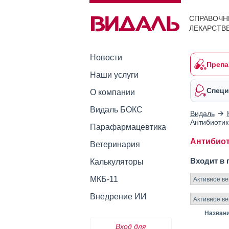
СПРАВОЧН
ЛЕКАРСТВ
Новости
Препа
Наши услуги
Специ
О компании
Видаль БОКС
Видаль
Антибиотик
Парафармацевтика
Антибиот
Ветеринария
Входит в 
Калькуляторы
МКБ-11
Активное в
Внедрение ИИ
Активное в
Назван
Вход для