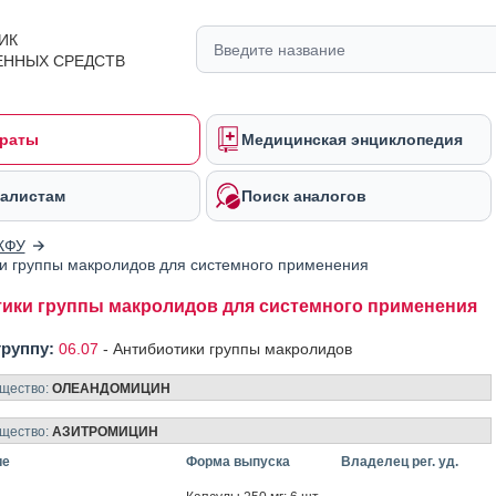
ИК
ЕННЫХ СРЕДСТВ
раты
Медицинская энциклопедия
алистам
Поиск аналогов
КФУ
и группы макролидов для системного применения
ики группы макролидов для системного применения
группу:
06.07
-
Антибиотики группы макролидов
ещество:
ОЛЕАНДОМИЦИН
ещество:
АЗИТРОМИЦИН
ие
Форма выпуска
Владелец рег. уд.