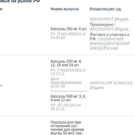
емые на рынок РФ
ие
Форма выпуска
Владелец рег. уд.
(Индия)
WOCKHARDT
Произведено:
Кап­су­лы 250 мг: 6 шт.
(Индия)
WOCKHARDT
РУ: П N014850/01 от
Фасовка и упаковка в
24.03.09
РФ:
СКОПИНСКИЙ
ФАРМАЦЕВТИЧЕСКИЙ
(Россия)
ЗАВОД
Кап­су­лы 250 мг: 6,
12, 18 или 24 шт.
РУ: П N014163/01 от
15.12.11
Дата
переоформления:
SHREYA LIFE SCIENCES
ал
22.07.20
(Индия)
Кап­су­лы 500 мг: 3, 6,
9 или 12 шт.
РУ: ЛС-001242 от
26.12.11
По­рошок для при­
готов­ле­ния сус­
пензии для при­ема
внутрь 50 мг/1 пак.: