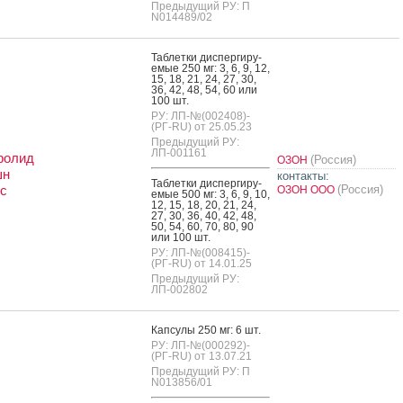
Предыдущий РУ: П
N014489/02
Таб­летки дис­перги­ру­
емые 250 мг: 3, 6, 9, 12,
15, 18, 21, 24, 27, 30,
36, 42, 48, 54, 60 или
100 шт.
РУ: ЛП-№(002408)-
(РГ-RU) от 25.05.23
Предыдущий РУ:
ЛП-001161
ролид
(Россия)
ОЗОН
шн
контакты:
Таб­летки дис­перги­ру­
с
(Россия)
ОЗОН ООО
емые 500 мг: 3, 6, 9, 10,
12, 15, 18, 20, 21, 24,
27, 30, 36, 40, 42, 48,
50, 54, 60, 70, 80, 90
или 100 шт.
РУ: ЛП-№(008415)-
(РГ-RU) от 14.01.25
Предыдущий РУ:
ЛП-002802
Кап­су­лы 250 мг: 6 шт.
РУ: ЛП-№(000292)-
(РГ-RU) от 13.07.21
Предыдущий РУ: П
N013856/01