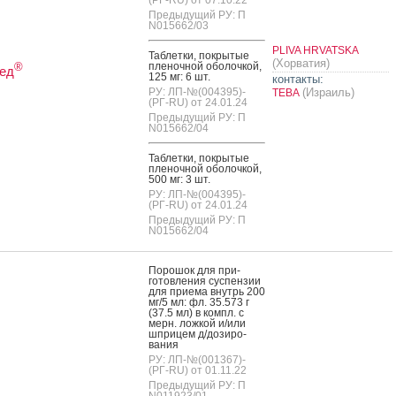
(РГ-RU) от 07.10.22
Предыдущий РУ: П
N015662/03
PLIVA HRVATSKA
Таб­летки, пок­ры­тые
(Хорватия)
пле­ноч­ной обо­лоч­кой,
®
ед
125 мг: 6 шт.
контакты:
РУ: ЛП-№(004395)-
(Израиль)
ТЕВА
(РГ-RU) от 24.01.24
Предыдущий РУ: П
N015662/04
Таб­летки, пок­ры­тые
пле­ноч­ной обо­лоч­кой,
500 мг: 3 шт.
РУ: ЛП-№(004395)-
(РГ-RU) от 24.01.24
Предыдущий РУ: П
N015662/04
По­рошок для при­
готов­ле­ния сус­пензии
для при­ема внутрь 200
мг/5 мл: фл. 35.573 г
(37.5 мл) в компл. с
мерн. лож­кой и/или
шпри­цем д/до­зиро­
вания
РУ: ЛП-№(001367)-
(РГ-RU) от 01.11.22
Предыдущий РУ: П