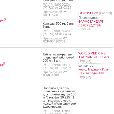
Кап­су­лы 250 мг: 6 шт.
РУ: ЛП-№(005020)-
(РГ-RU) от 28.03.24
Предыдущий РУ: Р
(Россия)
ОТИСИФАРМ
N001157/01
Произведено:
®
кс
ФАРМСТАНДАРТ-
Кап­су­лы 500 мг: 2 или
ЛЕКСРЕДСТВА
3 шт.
(Россия)
РУ: ЛП-№(005045)-
(РГ-RU) от 01.04.24
Предыдущий РУ:
ЛСР-004203/08
WORLD MEDICINE
Таб­летки, пок­ры­тые
ILAC SAN. ve TIC. A.S.
пле­ноч­ной обо­лоч­кой,
500 мг: 3 шт.
(Турция)
®
ин
РУ: ЛП-№(013541)-
контакты:
(РГ-RU) от 13.02.26
Уорлд Медицин Илач
Предыдущий РУ:
Сан. ве Тидж. А.Ш.
ЛП-004880
(Турция)
По­рошок для при­
готов­ле­ния сус­пензии
для при­ема внутрь 100
мг/5 мл: фл. 20.925 г 1
шт. в компл. с мерн.
лож­кой и/или шпри­цем
д/до­зиро­вания
РУ: ЛП-№(001295)-