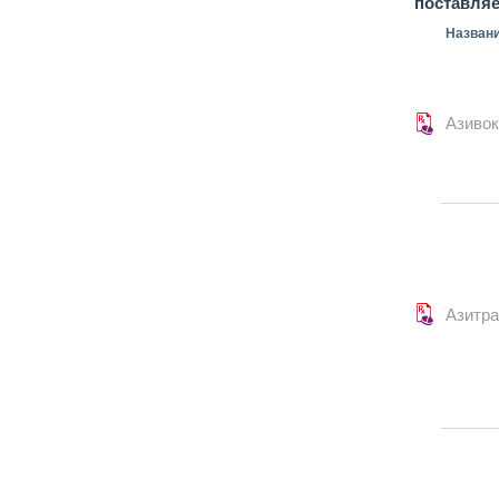
поставля
Назван
Азивок
Азитр