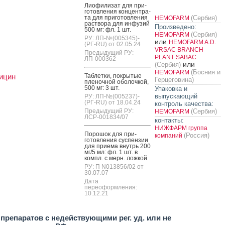
Ли­офи­лизат для при­
готов­ле­ния кон­цен­тра­
та для при­готов­ле­ния
(Сербия)
HEMOFARM
рас­тво­ра для ин­фу­зий
Произведено:
500 мг: фл. 1 шт.
(Сербия)
HEMOFARM
РУ: ЛП-№(005345)-
или
HEMOFARM A.D.
(РГ-RU) от 02.05.24
VRSAC BRANCH
Предыдущий РУ:
PLANT SABAC
ЛП-000362
или
(Сербия)
(Босния и
HEMOFARM
ицин
Таб­летки, пок­ры­тые
Герцеговина)
пле­ноч­ной обо­лоч­кой,
500 мг: 3 шт.
Упаковка и
выпускающий
РУ: ЛП-№(005237)-
(РГ-RU) от 18.04.24
контроль качества:
Предыдущий РУ:
(Сербия)
HEMOFARM
ЛСР-001834/07
контакты:
НИЖФАРМ группа
По­рошок для при­
(Россия)
компаний
готов­ле­ния сус­пензии
для при­ема внутрь 200
мг/5 мл: фл. 1 шт. в
компл. с мерн. лож­кой
РУ: П N013856/02 от
30.07.07
Дата
переоформления:
10.12.21
препаратов с недействующими рег. уд. или не