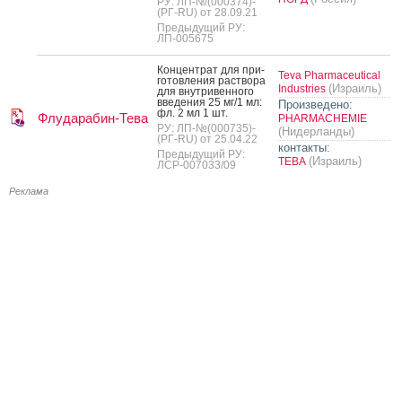
РУ: ЛП-№(000374)-
(РГ-RU) от 28.09.21
Предыдущий РУ:
ЛП-005675
Кон­цен­трат для при­
Teva Pharmaceutical
готов­ле­ния рас­тво­ра
(Израиль)
Industries
для внут­ри­вен­но­го
вве­дения 25 мг/1 мл:
Произведено:
фл. 2 мл 1 шт.
Флударабин-Тева
PHARMACHEMIE
РУ: ЛП-№(000735)-
(Нидерланды)
(РГ-RU) от 25.04.22
контакты:
Предыдущий РУ:
(Израиль)
ТЕВА
ЛСР-007033/09
Реклама