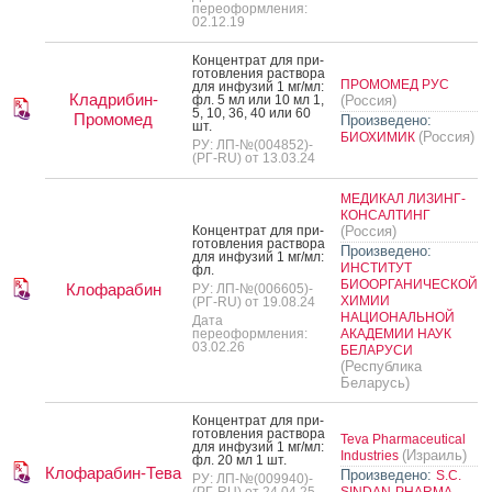
переоформления:
02.12.19
Кон­цен­трат для при­
готов­ле­ния рас­тво­ра
ПРОМОМЕД РУС
для ин­фу­зий 1 мг/мл:
Кладрибин-
фл. 5 мл или 10 мл 1,
(Россия)
5, 10, 36, 40 или 60
Промомед
Произведено:
шт.
(Россия)
БИОХИМИК
РУ: ЛП-№(004852)-
(РГ-RU) от 13.03.24
МЕДИКАЛ ЛИЗИНГ-
КОНСАЛТИНГ
Кон­цен­трат для при­
(Россия)
готов­ле­ния рас­тво­ра
Произведено:
для ин­фу­зий 1 мг/мл:
ИНСТИТУТ
фл.
БИООРГАНИЧЕСКОЙ
Клофарабин
РУ: ЛП-№(006605)-
ХИМИИ
(РГ-RU) от 19.08.24
НАЦИОНАЛЬНОЙ
Дата
переоформления:
АКАДЕМИИ НАУК
03.02.26
БЕЛАРУСИ
(Республика
Беларусь)
Кон­цен­трат для при­
готов­ле­ния рас­тво­ра
Teva Pharmaceutical
для ин­фу­зий 1 мг/мл:
(Израиль)
Industries
фл. 20 мл 1 шт.
Клофарабин-Тева
Произведено:
S.C.
РУ: ЛП-№(009940)-
(РГ-RU) от 24.04.25
SINDAN-PHARMA