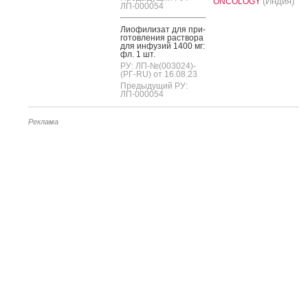
(Индия)
ONCOLOGY
ЛП-000054
Ли­офи­лизат для при­
готов­ле­ния рас­тво­ра
для ин­фу­зий 1400 мг:
фл. 1 шт.
РУ: ЛП-№(003024)-
(РГ-RU) от 16.08.23
Предыдущий РУ:
ЛП-000054
Реклама