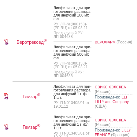
Ли­офи­лизат для при­
готов­ле­ния рас­тво­ра
для ин­фу­зий 100 мг:
фл.
РУ: ЛП-№(000153)-
(РГ-RU) от 05.03.21
Предыдущий РУ:
ЛП-004688
®
Веротрексед
(Россия)
ВЕРОФАРМ
Ли­офи­лизат для при­
готов­ле­ния рас­тво­ра
для ин­фу­зий 500 мг:
фл.
РУ: ЛП-№(000153)-
(РГ-RU) от 05.03.21
Предыдущий РУ:
ЛП-004688
Ли­офи­лизат для при­
СВИКС ХЭЛСКЕА
готов­ле­ния рас­тво­ра
(Россия)
для ин­фу­зий 1 г: фл.
®
Гемзар
Произведено:
ELI
1 шт.
LILLY and Company
РУ: П N013405/01 от
(США)
19.01.12
Ли­офи­лизат для при­
СВИКС ХЭЛСКЕА
готов­ле­ния рас­тво­ра
для ин­фу­зий 1 г: фл.
(Россия)
®
Гемзар
1 шт.
Произведено:
LILLY
РУ: П N013405/01 от
(Франция)
FRANCE