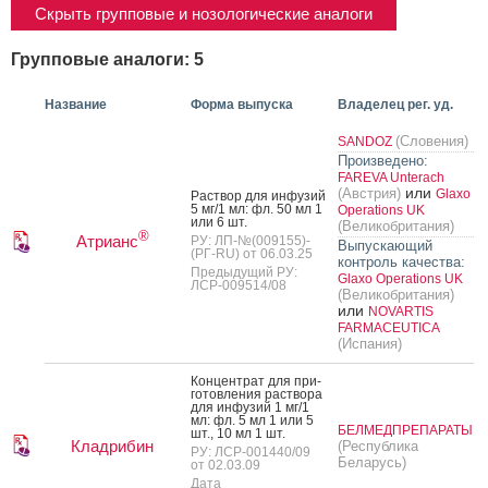
Скрыть групповые и нозологические аналоги
Групповые аналоги: 5
Название
Форма выпуска
Владелец рег. уд.
(Словения)
SANDOZ
Произведено:
FAREVA Unterach
или
(Австрия)
Glaxo
Рас­твор для ин­фу­зий
5 мг/1 мл: фл. 50 мл 1
Operations UK
или 6 шт.
(Великобритания)
®
Атрианс
РУ: ЛП-№(009155)-
Выпускающий
(РГ-RU) от 06.03.25
контроль качества:
Предыдущий РУ:
Glaxo Operations UK
ЛСР-009514/08
(Великобритания)
или
NOVARTIS
FARMACEUTICA
(Испания)
Кон­цен­трат для при­
готов­ле­ния рас­тво­ра
для ин­фу­зий 1 мг/1
мл: фл. 5 мл 1 или 5
БЕЛМЕДПРЕПАРАТЫ
шт., 10 мл 1 шт.
Кладрибин
(Республика
РУ: ЛСР-001440/09
Беларусь)
от 02.03.09
Дата