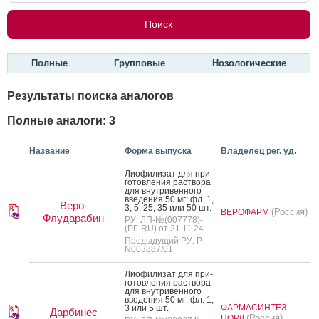
Полные
Групповые
Нозологические
Результаты поиска аналогов
Полные аналоги: 3
Название
Форма выпуска
Владелец рег. уд.
Ли­офи­лизат для при­
готов­ле­ния рас­тво­ра
для внут­ри­вен­но­го
вве­дения 50 мг: фл. 1,
Веро-
3, 5, 25, 35 или 50 шт.
(Россия)
ВЕРОФАРМ
Флударабин
РУ: ЛП-№(007778)-
(РГ-RU) от 21.11.24
Предыдущий РУ: Р
N003887/01
Ли­офи­лизат для при­
готов­ле­ния рас­тво­ра
для внут­ри­вен­но­го
вве­дения 50 мг: фл. 1,
ФАРМАСИНТЕЗ-
3 или 5 шт.
Дарбинес
(Россия)
НОРД