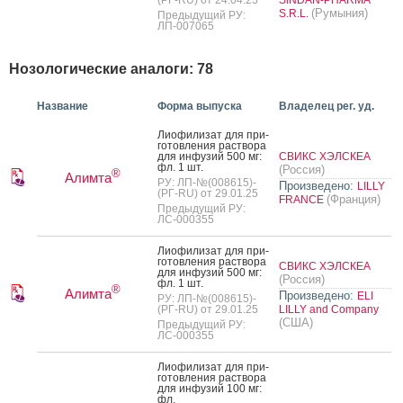
(Румыния)
S.R.L.
Предыдущий РУ:
ЛП-007065
Нозологические аналоги: 78
Название
Форма выпуска
Владелец рег. уд.
Ли­офи­лизат для при­
готов­ле­ния рас­тво­ра
для ин­фу­зий 500 мг:
СВИКС ХЭЛСКЕА
фл. 1 шт.
(Россия)
®
Алимта
РУ: ЛП-№(008615)-
Произведено:
LILLY
(РГ-RU) от 29.01.25
(Франция)
FRANCE
Предыдущий РУ:
ЛС-000355
Ли­офи­лизат для при­
готов­ле­ния рас­тво­ра
СВИКС ХЭЛСКЕА
для ин­фу­зий 500 мг:
(Россия)
фл. 1 шт.
®
Алимта
Произведено:
ELI
РУ: ЛП-№(008615)-
(РГ-RU) от 29.01.25
LILLY and Company
(США)
Предыдущий РУ:
ЛС-000355
Ли­офи­лизат для при­
готов­ле­ния рас­тво­ра
для ин­фу­зий 100 мг:
фл.