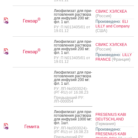
19.01.12
Ли­офи­лизат для при­
СВИКС ХЭЛСКЕА
готов­ле­ния рас­тво­ра
(Россия)
для ин­фу­зий 200 мг:
®
Гемзар
Произведено:
ELI
фл. 1 шт.
LILLY and Company
РУ: П N013405/01 от
(США)
19.01.12
Ли­офи­лизат для при­
СВИКС ХЭЛСКЕА
готов­ле­ния рас­тво­ра
для ин­фу­зий 200 мг:
(Россия)
®
Гемзар
фл. 1 шт.
Произведено:
LILLY
РУ: П N013405/01 от
(Франция)
FRANCE
19.01.12
Ли­офи­лизат для при­
готов­ле­ния рас­тво­ра
для ин­фу­зий 200 мг:
фл. 1 шт.
РУ: ЛП-№(003024)-
(РГ-RU) от 16.08.23
Предыдущий РУ:
ЛП-000054
Ли­офи­лизат для при­
FRESENIUS KABI
готов­ле­ния рас­тво­ра
для ин­фу­зий 1000 мг:
DEUTSCHLAND
фл. 1шт.
(Германия)
Гемита
РУ: ЛП-№(003024)-
Произведено:
(РГ-RU) от 16.08.23
FRESENIUS KABI
Предыдущий РУ: