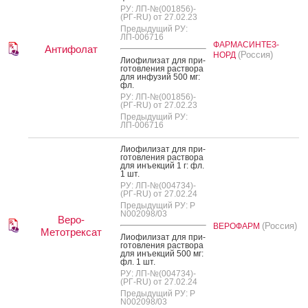
РУ: ЛП-№(001856)-
(РГ-RU) от 27.02.23
Предыдущий РУ:
ЛП-006716
ФАРМАСИНТЕЗ-
Антифолат
(Россия)
НОРД
Ли­офи­лизат для при­
готов­ле­ния рас­тво­ра
для ин­фу­зий 500 мг:
фл.
РУ: ЛП-№(001856)-
(РГ-RU) от 27.02.23
Предыдущий РУ:
ЛП-006716
Ли­офи­лизат для при­
готов­ле­ния рас­тво­ра
для инъ­ек­ций 1 г: фл.
1 шт.
РУ: ЛП-№(004734)-
(РГ-RU) от 27.02.24
Предыдущий РУ: Р
N002098/03
Веро-
(Россия)
ВЕРОФАРМ
Метотрексат
Ли­офи­лизат для при­
готов­ле­ния рас­тво­ра
для инъ­ек­ций 500 мг:
фл. 1 шт.
РУ: ЛП-№(004734)-
(РГ-RU) от 27.02.24
Предыдущий РУ: Р
N002098/03