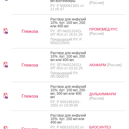
мл кон­тей­не­ры
(Россия)
РУ: Р N000613/01 от
21.05.07
Рас­твор для ин­фу­зий
10%: бут. 100 мл, 200
или 400 мл
ПРОМОМЕД РУС
Глюкоза
РУ: ЛП-№(013242)-
(Россия)
(РГ-RU) от 16.01.26
Предыдущий РУ: Р
N002226/01
Рас­твор для ин­фу­зий
10%: бут. 100 мл, 200
мл или 400 мл.
Глюкоза
РУ: ЛП-№(013431)-
(Россия)
АКАФАРМ
(РГ-RU) от 03.02.26
Предыдущий РУ:
ЛП-000079
Рас­твор для ин­фу­зий
10%: бут. 100 мл, 200
мл, 300 мл или 400
ДАЛЬХИМФАРМ
Глюкоза
мл
(Россия)
РУ: Р N001862/01-
2002 от 19.09.08
Рас­твор для ин­фу­зий
10%: бут. 200 мл или
400 мл
РУ: Р N001631/02 от
БИОСИНТЕЗ