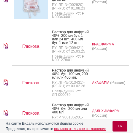
(Россия)
РУ: ЛП-№(002920)-
(РГ-RU) от 01.08.23
Предыдущий РУ: Р
N003434/01
Рас­твор для ин­фу­зий
40%: 200 мл бут. 1
или 24 шт., 400 мл
бут. 1 или 12 шт.
КРАСФАРМА
Глюкоза
РУ: ЛП-№(009421)-
(Россия)
(РГ-RU) от 25.03.25
Предыдущий РУ: Р
N001278/01
Рас­твор для ин­фу­зий
40%: бут. 100 мл, 200
мл или 400 мл.
Глюкоза
РУ: ЛП-№(013431)-
(Россия)
АКАФАРМ
(РГ-RU) от 03.02.26
Предыдущий РУ:
ЛП-000079
Рас­твор для ин­фу­зий
40%: бут. 200 мл или
ДАЛЬХИМФАРМ
400 мл.
Глюкоза
(Россия)
РУ: Р N001862/01-
2002 от 19.09.08
На сайте Видаль используются файлы cookie
Ok
Продолжая, вы принимаете
пользовательское соглашение
.
Глюкоза