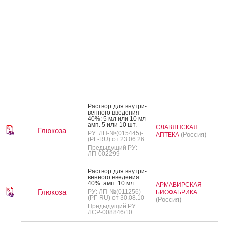
Рас­твор для внут­ри­
вен­но­го вве­дения
40%: 5 мл или 10 мл
амп. 5 или 10 шт.
СЛАВЯНСКАЯ
Глюкоза
РУ: ЛП-№(015445)-
(Россия)
АПТЕКА
(РГ-RU) от 23.06.26
Предыдущий РУ:
ЛП-002299
Рас­твор для внут­ри­
вен­но­го вве­дения
40%: амп. 10 мл
АРМАВИРСКАЯ
Глюкоза
РУ: ЛП-№(011256)-
БИОФАБРИКА
(РГ-RU) от 30.08.10
(Россия)
Предыдущий РУ:
ЛСР-008846/10