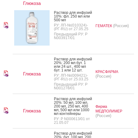
Глюкоза
Рас­твор для ин­фу­зий
10%: фл. 250 мл или
500 мл
РУ: ЛП-№(010324)-
(Россия)
ГЕМАТЕК
(РГ-RU) от 27.05.25
Предыдущий РУ: Р
N003917/01
Рас­твор для ин­фу­зий
20%: 200 мл бут. 1
или 24 шт., 400 мл
бут. 1 или 12 шт.
КРАСФАРМА
Глюкоза
РУ: ЛП-№(009421)-
(Россия)
(РГ-RU) от 25.03.25
Предыдущий РУ: Р
N001278/01
Рас­твор для ин­фу­зий
20%: 50 мл, 100 мл,
200 мл, 250 мл, 400
Фирма
мл, 500 мл или 1000
Глюкоза
МЕДПОЛИМЕР
мл кон­тей­не­ры
(Россия)
РУ: Р N000613/01 от
21.05.07
Рас­твор для ин­фу­зий
20%: бут. 100 мл, 200