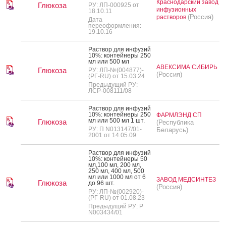
Краснодарский завод
Глюкоза
РУ: ЛП-000925 от
инфузионных
18.10.11
(Россия)
растворов
Дата
переоформления:
19.10.16
Рас­твор для ин­фу­зий
10%: кон­тей­не­ры 250
мл или 500 мл
АВЕКСИМА СИБИРЬ
Глюкоза
РУ: ЛП-№(004877)-
(Россия)
(РГ-RU) от 15.03.24
Предыдущий РУ:
ЛСР-008111/08
Рас­твор для ин­фу­зий
10%: кон­тей­не­ры 250
ФАРМЛЭНД СП
мл или 500 мл 1 шт.
Глюкоза
(Республика
РУ: П N013147/01-
Беларусь)
2001 от 14.05.09
Рас­твор для ин­фу­зий
10%: кон­тей­не­ры 50
мл,100 мл, 200 мл,
250 мл, 400 мл, 500
мл или 1000 мл от 6
ЗАВОД МЕДСИНТЕЗ
Глюкоза
до 96 шт.
(Россия)
РУ: ЛП-№(002920)-
(РГ-RU) от 01.08.23
Предыдущий РУ: Р
N003434/01