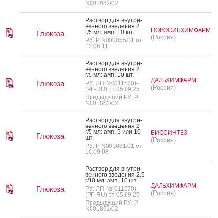
N001862/02
Рас­твор для внут­ри­
вен­но­го вве­дения 2
НОВОСИБХИМФАРМ
г/5 мл: амп. 10 шт.
Глюкоза
(Россия)
РУ: Р N000855/01 от
13.06.11
Рас­твор для внут­ри­
вен­но­го вве­дения 2
г/5 мл: амп. 10 шт.
ДАЛЬХИМФАРМ
Глюкоза
РУ: ЛП-№(011570)-
(Россия)
(РГ-RU) от 05.09.25
Предыдущий РУ: Р
N001862/02
Рас­твор для внут­ри­
вен­но­го вве­дения 2
г/5 мл: амп. 5 или 10
БИОСИНТЕЗ
Глюкоза
шт.
(Россия)
РУ: Р N001631/01 от
10.09.08
Рас­твор для внут­ри­
вен­но­го вве­дения 2.5
г/10 мл: амп. 10 шт.
ДАЛЬХИМФАРМ
Глюкоза
РУ: ЛП-№(011570)-
(Россия)
(РГ-RU) от 05.09.25
Предыдущий РУ: Р
N001862/02