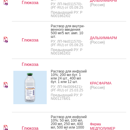
ДАЛЬХИМФАРМ
Глюкоза
РУ: ЛП-№(011570)-
(Россия)
(РГ-RU) от 05.09.25
Предыдущий РУ: Р
N001862/02
Рас­твор для внут­ри­
вен­но­го вве­дения
500 мг/5 мл: амп. 10
шт.
ДАЛЬХИМФАРМ
Глюкоза
РУ: ЛП-№(011570)-
(Россия)
(РГ-RU) от 05.09.25
Предыдущий РУ: Р
N001862/02
Глюкоза
Рас­твор для ин­фу­зий
10%: 200 мл бут. 1
или 24 шт., 400 мл
бут. 1 или 12 шт.
КРАСФАРМА
РУ: ЛП-№(009421)-
(Россия)
(РГ-RU) от 25.03.25
Предыдущий РУ: Р
N001278/01
Рас­твор для ин­фу­зий
10%: 50 мл, 100 мл,
200 мл, 250 мл, 400
Фирма
мл, 500 мл или 1000
Глюкоза
МЕДПОЛИМЕР