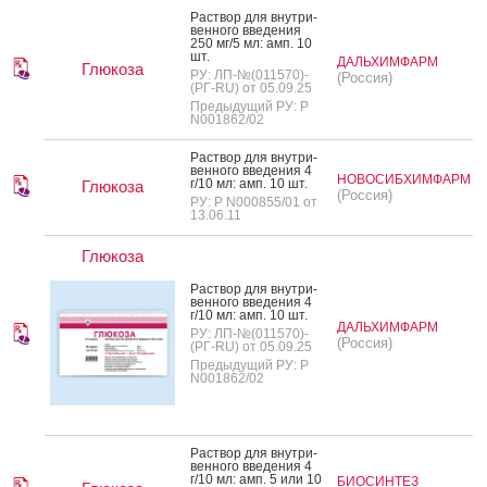
Рас­твор для внут­ри­
вен­но­го вве­дения
250 мг/5 мл: амп. 10
шт.
ДАЛЬХИМФАРМ
Глюкоза
РУ: ЛП-№(011570)-
(Россия)
(РГ-RU) от 05.09.25
Предыдущий РУ: Р
N001862/02
Рас­твор для внут­ри­
вен­но­го вве­дения 4
НОВОСИБХИМФАРМ
г/10 мл: амп. 10 шт.
Глюкоза
(Россия)
РУ: Р N000855/01 от
13.06.11
Глюкоза
Рас­твор для внут­ри­
вен­но­го вве­дения 4
г/10 мл: амп. 10 шт.
ДАЛЬХИМФАРМ
РУ: ЛП-№(011570)-
(Россия)
(РГ-RU) от 05.09.25
Предыдущий РУ: Р
N001862/02
Рас­твор для внут­ри­
вен­но­го вве­дения 4
г/10 мл: амп. 5 или 10
БИОСИНТЕЗ