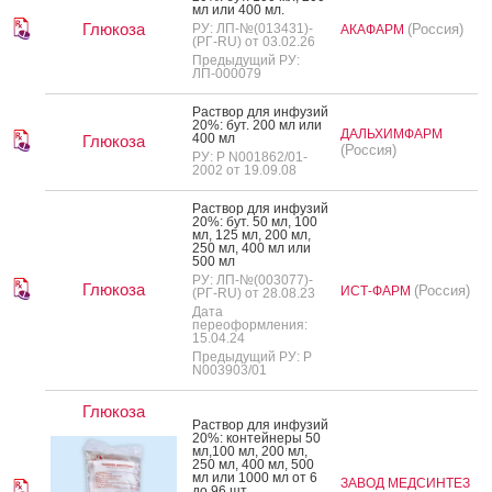
мл или 400 мл.
Глюкоза
РУ: ЛП-№(013431)-
(Россия)
АКАФАРМ
(РГ-RU) от 03.02.26
Предыдущий РУ:
ЛП-000079
Рас­твор для ин­фу­зий
20%: бут. 200 мл или
ДАЛЬХИМФАРМ
400 мл
Глюкоза
(Россия)
РУ: Р N001862/01-
2002 от 19.09.08
Рас­твор для ин­фу­зий
20%: бут. 50 мл, 100
мл, 125 мл, 200 мл,
250 мл, 400 мл или
500 мл
РУ: ЛП-№(003077)-
Глюкоза
(Россия)
ИСТ-ФАРМ
(РГ-RU) от 28.08.23
Дата
переоформления:
15.04.24
Предыдущий РУ: Р
N003903/01
Глюкоза
Рас­твор для ин­фу­зий
20%: кон­тей­не­ры 50
мл,100 мл, 200 мл,
250 мл, 400 мл, 500
мл или 1000 мл от 6
ЗАВОД МЕДСИНТЕЗ
до 96 шт.