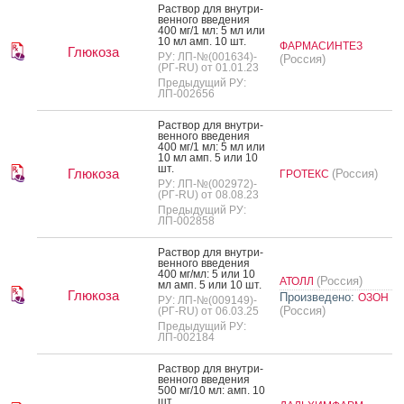
Рас­твор для внут­ри­
вен­но­го вве­дения
400 мг/1 мл: 5 мл или
10 мл амп. 10 шт.
ФАРМАСИНТЕЗ
Глюкоза
РУ: ЛП-№(001634)-
(Россия)
(РГ-RU) от 01.01.23
Предыдущий РУ:
ЛП-002656
Рас­твор для внут­ри­
вен­но­го вве­дения
400 мг/1 мл: 5 мл или
10 мл амп. 5 или 10
шт.
Глюкоза
(Россия)
ГРОТЕКС
РУ: ЛП-№(002972)-
(РГ-RU) от 08.08.23
Предыдущий РУ:
ЛП-002858
Рас­твор для внут­ри­
вен­но­го вве­дения
400 мг/мл: 5 или 10
(Россия)
АТОЛЛ
мл амп. 5 или 10 шт.
Глюкоза
Произведено:
ОЗОН
РУ: ЛП-№(009149)-
(Россия)
(РГ-RU) от 06.03.25
Предыдущий РУ:
ЛП-002184
Рас­твор для внут­ри­
вен­но­го вве­дения
500 мг/10 мл: амп. 10
шт.