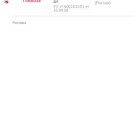
Глюкоза
шт.
(Россия)
РУ: Р N001631/01 от
10.09.08
Реклама