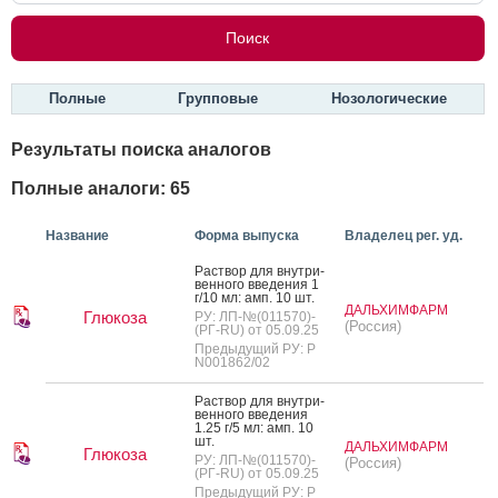
Полные
Групповые
Нозологические
Результаты поиска аналогов
Полные аналоги: 65
Название
Форма выпуска
Владелец рег. уд.
Рас­твор для внут­ри­
вен­но­го вве­дения 1
г/10 мл: амп. 10 шт.
ДАЛЬХИМФАРМ
Глюкоза
РУ: ЛП-№(011570)-
(Россия)
(РГ-RU) от 05.09.25
Предыдущий РУ: Р
N001862/02
Рас­твор для внут­ри­
вен­но­го вве­дения
1.25 г/5 мл: амп. 10
шт.
ДАЛЬХИМФАРМ
Глюкоза
РУ: ЛП-№(011570)-
(Россия)
(РГ-RU) от 05.09.25
Предыдущий РУ: Р