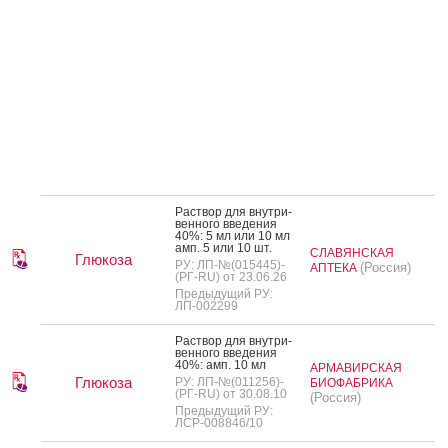
Рас­твор для внут­ри­
вен­но­го вве­дения
40%: 5 мл или 10 мл
амп. 5 или 10 шт.
СЛАВЯНСКАЯ
Глюкоза
РУ: ЛП-№(015445)-
(Россия)
АПТЕКА
(РГ-RU) от 23.06.26
Предыдущий РУ:
ЛП-002299
Рас­твор для внут­ри­
вен­но­го вве­дения
40%: амп. 10 мл
АРМАВИРСКАЯ
Глюкоза
РУ: ЛП-№(011256)-
БИОФАБРИКА
(РГ-RU) от 30.08.10
(Россия)
Предыдущий РУ:
ЛСР-008846/10