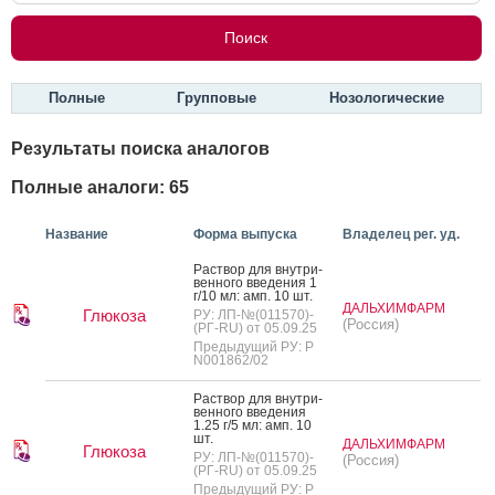
Полные
Групповые
Нозологические
Результаты поиска аналогов
Полные аналоги: 65
Название
Форма выпуска
Владелец рег. уд.
Рас­твор для внут­ри­
вен­но­го вве­дения 1
г/10 мл: амп. 10 шт.
ДАЛЬХИМФАРМ
Глюкоза
РУ: ЛП-№(011570)-
(Россия)
(РГ-RU) от 05.09.25
Предыдущий РУ: Р
N001862/02
Рас­твор для внут­ри­
вен­но­го вве­дения
1.25 г/5 мл: амп. 10
шт.
ДАЛЬХИМФАРМ
Глюкоза
РУ: ЛП-№(011570)-
(Россия)
(РГ-RU) от 05.09.25
Предыдущий РУ: Р