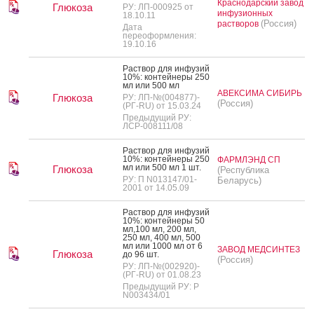
Краснодарский завод
Глюкоза
РУ: ЛП-000925 от
инфузионных
18.10.11
(Россия)
растворов
Дата
переоформления:
19.10.16
Рас­твор для ин­фу­зий
10%: кон­тей­не­ры 250
мл или 500 мл
АВЕКСИМА СИБИРЬ
Глюкоза
РУ: ЛП-№(004877)-
(Россия)
(РГ-RU) от 15.03.24
Предыдущий РУ:
ЛСР-008111/08
Рас­твор для ин­фу­зий
10%: кон­тей­не­ры 250
ФАРМЛЭНД СП
мл или 500 мл 1 шт.
Глюкоза
(Республика
РУ: П N013147/01-
Беларусь)
2001 от 14.05.09
Рас­твор для ин­фу­зий
10%: кон­тей­не­ры 50
мл,100 мл, 200 мл,
250 мл, 400 мл, 500
мл или 1000 мл от 6
ЗАВОД МЕДСИНТЕЗ
Глюкоза
до 96 шт.
(Россия)
РУ: ЛП-№(002920)-
(РГ-RU) от 01.08.23
Предыдущий РУ: Р
N003434/01