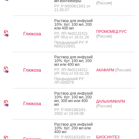
мл кон­тей­не­ры
(Россия)
РУ: Р N000613/01 от
21.05.07
Рас­твор для ин­фу­зий
10%: бут. 100 мл, 200
или 400 мл
ПРОМОМЕД РУС
Глюкоза
РУ: ЛП-№(013242)-
(Россия)
(РГ-RU) от 16.01.26
Предыдущий РУ: Р
N002226/01
Рас­твор для ин­фу­зий
10%: бут. 100 мл, 200
мл или 400 мл.
Глюкоза
РУ: ЛП-№(013431)-
(Россия)
АКАФАРМ
(РГ-RU) от 03.02.26
Предыдущий РУ:
ЛП-000079
Рас­твор для ин­фу­зий
10%: бут. 100 мл, 200
мл, 300 мл или 400
ДАЛЬХИМФАРМ
Глюкоза
мл
(Россия)
РУ: Р N001862/01-
2002 от 19.09.08
Рас­твор для ин­фу­зий
10%: бут. 200 мл или
400 мл
РУ: Р N001631/02 от
БИОСИНТЕЗ