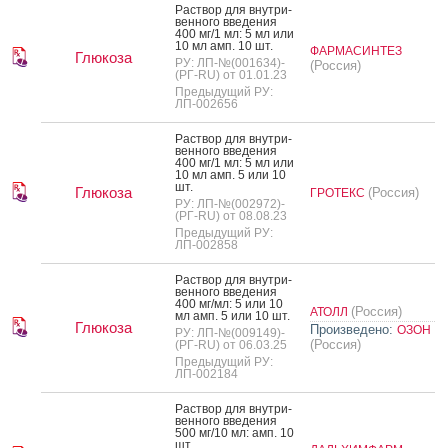
Рас­твор для внут­ри­
вен­но­го вве­дения
400 мг/1 мл: 5 мл или
10 мл амп. 10 шт.
ФАРМАСИНТЕЗ
Глюкоза
РУ: ЛП-№(001634)-
(Россия)
(РГ-RU) от 01.01.23
Предыдущий РУ:
ЛП-002656
Рас­твор для внут­ри­
вен­но­го вве­дения
400 мг/1 мл: 5 мл или
10 мл амп. 5 или 10
шт.
Глюкоза
(Россия)
ГРОТЕКС
РУ: ЛП-№(002972)-
(РГ-RU) от 08.08.23
Предыдущий РУ:
ЛП-002858
Рас­твор для внут­ри­
вен­но­го вве­дения
400 мг/мл: 5 или 10
(Россия)
АТОЛЛ
мл амп. 5 или 10 шт.
Глюкоза
Произведено:
ОЗОН
РУ: ЛП-№(009149)-
(Россия)
(РГ-RU) от 06.03.25
Предыдущий РУ:
ЛП-002184
Рас­твор для внут­ри­
вен­но­го вве­дения
500 мг/10 мл: амп. 10
шт.