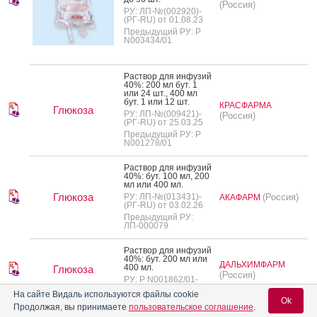
(Россия)
РУ: ЛП-№(002920)-
(РГ-RU) от 01.08.23
Предыдущий РУ: Р
N003434/01
Рас­твор для ин­фу­зий
40%: 200 мл бут. 1
или 24 шт., 400 мл
бут. 1 или 12 шт.
КРАСФАРМА
Глюкоза
РУ: ЛП-№(009421)-
(Россия)
(РГ-RU) от 25.03.25
Предыдущий РУ: Р
N001278/01
Рас­твор для ин­фу­зий
40%: бут. 100 мл, 200
мл или 400 мл.
Глюкоза
РУ: ЛП-№(013431)-
(Россия)
АКАФАРМ
(РГ-RU) от 03.02.26
Предыдущий РУ:
ЛП-000079
Рас­твор для ин­фу­зий
40%: бут. 200 мл или
ДАЛЬХИМФАРМ
400 мл.
Глюкоза
(Россия)
РУ: Р N001862/01-
2002 от 19.09.08
На сайте Видаль используются файлы cookie
Ok
Продолжая, вы принимаете
пользовательское соглашение
.
Глюкоза