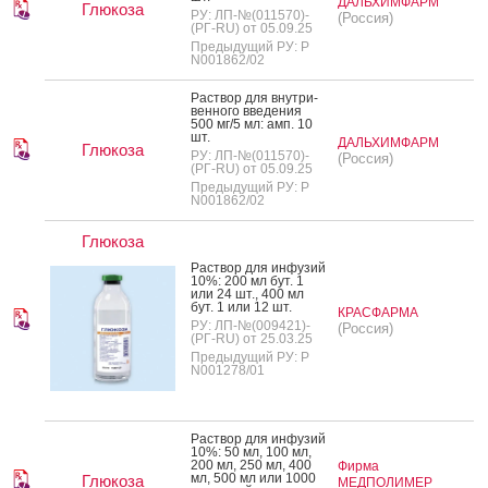
ДАЛЬХИМФАРМ
Глюкоза
РУ: ЛП-№(011570)-
(Россия)
(РГ-RU) от 05.09.25
Предыдущий РУ: Р
N001862/02
Рас­твор для внут­ри­
вен­но­го вве­дения
500 мг/5 мл: амп. 10
шт.
ДАЛЬХИМФАРМ
Глюкоза
РУ: ЛП-№(011570)-
(Россия)
(РГ-RU) от 05.09.25
Предыдущий РУ: Р
N001862/02
Глюкоза
Рас­твор для ин­фу­зий
10%: 200 мл бут. 1
или 24 шт., 400 мл
бут. 1 или 12 шт.
КРАСФАРМА
РУ: ЛП-№(009421)-
(Россия)
(РГ-RU) от 25.03.25
Предыдущий РУ: Р
N001278/01
Рас­твор для ин­фу­зий
10%: 50 мл, 100 мл,
200 мл, 250 мл, 400
Фирма
мл, 500 мл или 1000
Глюкоза
МЕДПОЛИМЕР