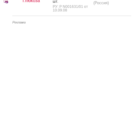
Глюкоза
шт.
(Россия)
РУ: Р N001631/01 от
10.09.08
Реклама