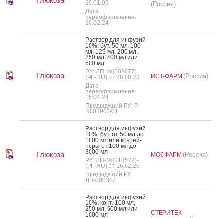
Глюкоза
29.01.09
(Россия)
Дата
переоформления:
20.02.24
Рас­твор для ин­фу­зий
10%: бут. 50 мл, 100
мл, 125 мл, 200 мл,
250 мл, 400 мл или
500 мл
РУ: ЛП-№(003077)-
Глюкоза
(Россия)
ИСТ-ФАРМ
(РГ-RU) от 28.08.23
Дата
переоформления:
15.04.24
Предыдущий РУ: Р
N003903/01
Рас­твор для ин­фу­зий
10%: бут. от 50 мл до
1000 мл или кон­тей­
не­ры от 100 мл до
3000 мл
Глюкоза
(Россия)
МОСФАРМ
РУ: ЛП-№(013572)-
(РГ-RU) от 16.02.26
Предыдущий РУ:
ЛП-000347
Рас­твор для ин­фу­зий
10%: конт. 100 мл,
250 мл, 500 мл или
СТЕРИТЕК
1000 мл