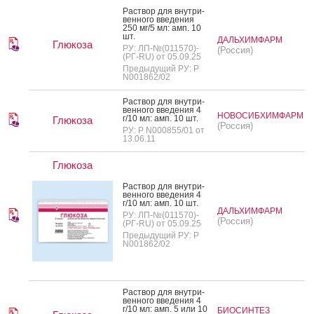
Рас­твор для внут­ри­
вен­но­го вве­дения
250 мг/5 мл: амп. 10
шт.
ДАЛЬХИМФАРМ
Глюкоза
РУ: ЛП-№(011570)-
(Россия)
(РГ-RU) от 05.09.25
Предыдущий РУ: Р
N001862/02
Рас­твор для внут­ри­
вен­но­го вве­дения 4
НОВОСИБХИМФАРМ
г/10 мл: амп. 10 шт.
Глюкоза
(Россия)
РУ: Р N000855/01 от
13.06.11
Глюкоза
Рас­твор для внут­ри­
вен­но­го вве­дения 4
г/10 мл: амп. 10 шт.
ДАЛЬХИМФАРМ
РУ: ЛП-№(011570)-
(Россия)
(РГ-RU) от 05.09.25
Предыдущий РУ: Р
N001862/02
Рас­твор для внут­ри­
вен­но­го вве­дения 4
г/10 мл: амп. 5 или 10
БИОСИНТЕЗ