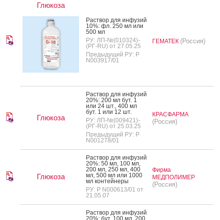
Глюкоза
Рас­твор для ин­фу­зий
10%: фл. 250 мл или
500 мл
РУ: ЛП-№(010324)-
(Россия)
ГЕМАТЕК
(РГ-RU) от 27.05.25
Предыдущий РУ: Р
N003917/01
Рас­твор для ин­фу­зий
20%: 200 мл бут. 1
или 24 шт., 400 мл
бут. 1 или 12 шт.
КРАСФАРМА
Глюкоза
РУ: ЛП-№(009421)-
(Россия)
(РГ-RU) от 25.03.25
Предыдущий РУ: Р
N001278/01
Рас­твор для ин­фу­зий
20%: 50 мл, 100 мл,
200 мл, 250 мл, 400
Фирма
мл, 500 мл или 1000
Глюкоза
МЕДПОЛИМЕР
мл кон­тей­не­ры
(Россия)
РУ: Р N000613/01 от
21.05.07
Рас­твор для ин­фу­зий
20%: бут. 100 мл, 200