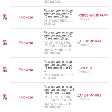
N001862/02
Рас­твор для внут­ри­
вен­но­го вве­дения 2
НОВОСИБХИМФАРМ
г/5 мл: амп. 10 шт.
Глюкоза
(Россия)
РУ: Р N000855/01 от
13.06.11
Рас­твор для внут­ри­
вен­но­го вве­дения 2
г/5 мл: амп. 10 шт.
ДАЛЬХИМФАРМ
Глюкоза
РУ: ЛП-№(011570)-
(Россия)
(РГ-RU) от 05.09.25
Предыдущий РУ: Р
N001862/02
Рас­твор для внут­ри­
вен­но­го вве­дения 2
г/5 мл: амп. 5 или 10
БИОСИНТЕЗ
Глюкоза
шт.
(Россия)
РУ: Р N001631/01 от
10.09.08
Рас­твор для внут­ри­
вен­но­го вве­дения 2.5
г/10 мл: амп. 10 шт.
ДАЛЬХИМФАРМ
Глюкоза
РУ: ЛП-№(011570)-
(Россия)
(РГ-RU) от 05.09.25
Предыдущий РУ: Р
N001862/02