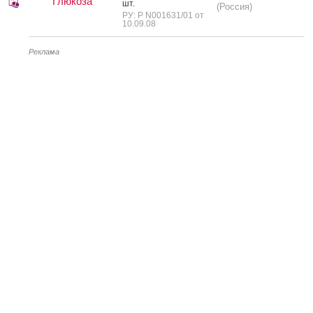
Глюкоза
шт.
(Россия)
РУ: Р N001631/01 от
10.09.08
Реклама