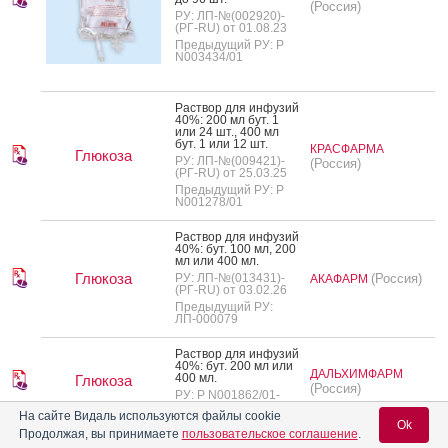
(Россия)
РУ: ЛП-№(002920)-
(РГ-RU) от 01.08.23
Предыдущий РУ: Р
N003434/01
Рас­твор для ин­фу­зий
40%: 200 мл бут. 1
или 24 шт., 400 мл
бут. 1 или 12 шт.
КРАСФАРМА
Глюкоза
РУ: ЛП-№(009421)-
(Россия)
(РГ-RU) от 25.03.25
Предыдущий РУ: Р
N001278/01
Рас­твор для ин­фу­зий
40%: бут. 100 мл, 200
мл или 400 мл.
Глюкоза
РУ: ЛП-№(013431)-
(Россия)
АКАФАРМ
(РГ-RU) от 03.02.26
Предыдущий РУ:
ЛП-000079
Рас­твор для ин­фу­зий
40%: бут. 200 мл или
ДАЛЬХИМФАРМ
400 мл.
Глюкоза
(Россия)
РУ: Р N001862/01-
2002 от 19.09.08
На сайте Видаль используются файлы cookie
Ok
Продолжая, вы принимаете
пользовательское соглашение
.
Глюкоза