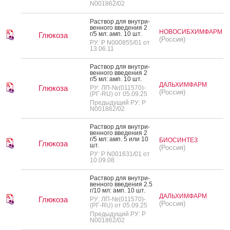
N001862/02
Рас­твор для внут­ри­
вен­но­го вве­дения 2
НОВОСИБХИМФАРМ
г/5 мл: амп. 10 шт.
Глюкоза
(Россия)
РУ: Р N000855/01 от
13.06.11
Рас­твор для внут­ри­
вен­но­го вве­дения 2
г/5 мл: амп. 10 шт.
ДАЛЬХИМФАРМ
Глюкоза
РУ: ЛП-№(011570)-
(Россия)
(РГ-RU) от 05.09.25
Предыдущий РУ: Р
N001862/02
Рас­твор для внут­ри­
вен­но­го вве­дения 2
г/5 мл: амп. 5 или 10
БИОСИНТЕЗ
Глюкоза
шт.
(Россия)
РУ: Р N001631/01 от
10.09.08
Рас­твор для внут­ри­
вен­но­го вве­дения 2.5
г/10 мл: амп. 10 шт.
ДАЛЬХИМФАРМ
Глюкоза
РУ: ЛП-№(011570)-
(Россия)
(РГ-RU) от 05.09.25
Предыдущий РУ: Р
N001862/02