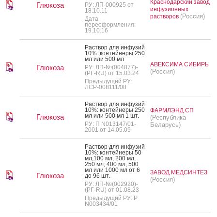
Краснодарский завод
Глюкоза
РУ: ЛП-000925 от
инфузионных
18.10.11
(Россия)
растворов
Дата
переоформления:
19.10.16
Рас­твор для ин­фу­зий
10%: кон­тей­не­ры 250
мл или 500 мл
АВЕКСИМА СИБИРЬ
Глюкоза
РУ: ЛП-№(004877)-
(Россия)
(РГ-RU) от 15.03.24
Предыдущий РУ:
ЛСР-008111/08
Рас­твор для ин­фу­зий
10%: кон­тей­не­ры 250
ФАРМЛЭНД СП
мл или 500 мл 1 шт.
Глюкоза
(Республика
РУ: П N013147/01-
Беларусь)
2001 от 14.05.09
Рас­твор для ин­фу­зий
10%: кон­тей­не­ры 50
мл,100 мл, 200 мл,
250 мл, 400 мл, 500
мл или 1000 мл от 6
ЗАВОД МЕДСИНТЕЗ
Глюкоза
до 96 шт.
(Россия)
РУ: ЛП-№(002920)-
(РГ-RU) от 01.08.23
Предыдущий РУ: Р
N003434/01