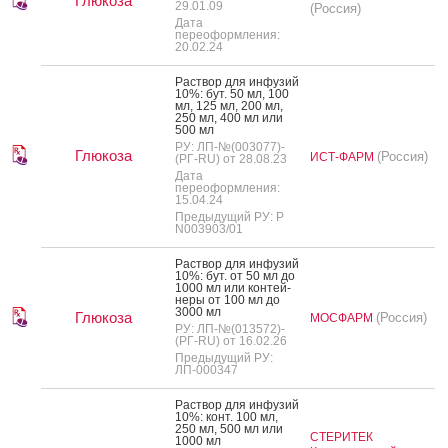
Глюкоза
29.01.09
(Россия)
Дата
переоформления:
20.02.24
Рас­твор для ин­фу­зий
10%: бут. 50 мл, 100
мл, 125 мл, 200 мл,
250 мл, 400 мл или
500 мл
РУ: ЛП-№(003077)-
Глюкоза
(Россия)
ИСТ-ФАРМ
(РГ-RU) от 28.08.23
Дата
переоформления:
15.04.24
Предыдущий РУ: Р
N003903/01
Рас­твор для ин­фу­зий
10%: бут. от 50 мл до
1000 мл или кон­тей­
не­ры от 100 мл до
3000 мл
Глюкоза
(Россия)
МОСФАРМ
РУ: ЛП-№(013572)-
(РГ-RU) от 16.02.26
Предыдущий РУ:
ЛП-000347
Рас­твор для ин­фу­зий
10%: конт. 100 мл,
250 мл, 500 мл или
СТЕРИТЕК
1000 мл