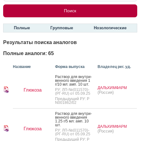
Полные
Групповые
Нозологические
Результаты поиска аналогов
Полные аналоги: 65
Название
Форма выпуска
Владелец рег. уд.
Рас­твор для внут­ри­
вен­но­го вве­дения 1
г/10 мл: амп. 10 шт.
ДАЛЬХИМФАРМ
Глюкоза
РУ: ЛП-№(011570)-
(Россия)
(РГ-RU) от 05.09.25
Предыдущий РУ: Р
N001862/02
Рас­твор для внут­ри­
вен­но­го вве­дения
1.25 г/5 мл: амп. 10
шт.
ДАЛЬХИМФАРМ
Глюкоза
РУ: ЛП-№(011570)-
(Россия)
(РГ-RU) от 05.09.25
Предыдущий РУ: Р