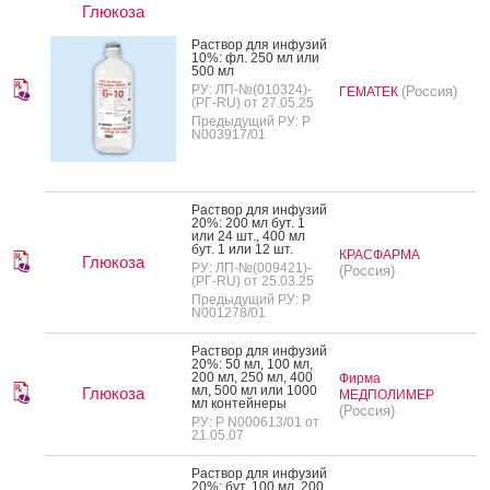
Глюкоза
Рас­твор для ин­фу­зий
10%: фл. 250 мл или
500 мл
РУ: ЛП-№(010324)-
(Россия)
ГЕМАТЕК
(РГ-RU) от 27.05.25
Предыдущий РУ: Р
N003917/01
Рас­твор для ин­фу­зий
20%: 200 мл бут. 1
или 24 шт., 400 мл
бут. 1 или 12 шт.
КРАСФАРМА
Глюкоза
РУ: ЛП-№(009421)-
(Россия)
(РГ-RU) от 25.03.25
Предыдущий РУ: Р
N001278/01
Рас­твор для ин­фу­зий
20%: 50 мл, 100 мл,
200 мл, 250 мл, 400
Фирма
мл, 500 мл или 1000
Глюкоза
МЕДПОЛИМЕР
мл кон­тей­не­ры
(Россия)
РУ: Р N000613/01 от
21.05.07
Рас­твор для ин­фу­зий
20%: бут. 100 мл, 200