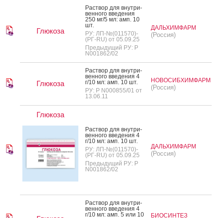
Рас­твор для внут­ри­
вен­но­го вве­дения
250 мг/5 мл: амп. 10
шт.
ДАЛЬХИМФАРМ
Глюкоза
РУ: ЛП-№(011570)-
(Россия)
(РГ-RU) от 05.09.25
Предыдущий РУ: Р
N001862/02
Рас­твор для внут­ри­
вен­но­го вве­дения 4
НОВОСИБХИМФАРМ
г/10 мл: амп. 10 шт.
Глюкоза
(Россия)
РУ: Р N000855/01 от
13.06.11
Глюкоза
Рас­твор для внут­ри­
вен­но­го вве­дения 4
г/10 мл: амп. 10 шт.
ДАЛЬХИМФАРМ
РУ: ЛП-№(011570)-
(Россия)
(РГ-RU) от 05.09.25
Предыдущий РУ: Р
N001862/02
Рас­твор для внут­ри­
вен­но­го вве­дения 4
г/10 мл: амп. 5 или 10
БИОСИНТЕЗ