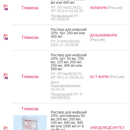
мл или 400 мл.
Глюкоза
РУ: ЛП-№(013431)-
(Россия)
АКАФАРМ
(РГ-RU) от 03.02.26
Предыдущий РУ:
ЛП-000079
Рас­твор для ин­фу­зий
20%: бут. 200 мл или
ДАЛЬХИМФАРМ
400 мл
Глюкоза
(Россия)
РУ: Р N001862/01-
2002 от 19.09.08
Рас­твор для ин­фу­зий
20%: бут. 50 мл, 100
мл, 125 мл, 200 мл,
250 мл, 400 мл или
500 мл
РУ: ЛП-№(003077)-
Глюкоза
(Россия)
ИСТ-ФАРМ
(РГ-RU) от 28.08.23
Дата
переоформления:
15.04.24
Предыдущий РУ: Р
N003903/01
Глюкоза
Рас­твор для ин­фу­зий
20%: кон­тей­не­ры 50
мл,100 мл, 200 мл,
250 мл, 400 мл, 500
мл или 1000 мл от 6
ЗАВОД МЕДСИНТЕЗ
до 96 шт.