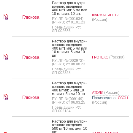
Рас­твор для внут­ри­
вен­но­го вве­дения
400 мг/1 мл: 5 мл или
10 мл амп. 10 шт.
ФАРМАСИНТЕЗ
Глюкоза
РУ: ЛП-№(001634)-
(Россия)
(РГ-RU) от 01.01.23
Предыдущий РУ:
ЛП-002656
Рас­твор для внут­ри­
вен­но­го вве­дения
400 мг/1 мл: 5 мл или
10 мл амп. 5 или 10
шт.
Глюкоза
(Россия)
ГРОТЕКС
РУ: ЛП-№(002972)-
(РГ-RU) от 08.08.23
Предыдущий РУ:
ЛП-002858
Рас­твор для внут­ри­
вен­но­го вве­дения
400 мг/мл: 5 или 10
(Россия)
АТОЛЛ
мл амп. 5 или 10 шт.
Глюкоза
Произведено:
ОЗОН
РУ: ЛП-№(009149)-
(Россия)
(РГ-RU) от 06.03.25
Предыдущий РУ:
ЛП-002184
Рас­твор для внут­ри­
вен­но­го вве­дения
500 мг/10 мл: амп. 10
шт.