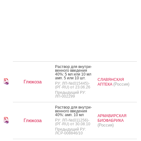
Рас­твор для внут­ри­
вен­но­го вве­дения
40%: 5 мл или 10 мл
амп. 5 или 10 шт.
СЛАВЯНСКАЯ
Глюкоза
РУ: ЛП-№(015445)-
(Россия)
АПТЕКА
(РГ-RU) от 23.06.26
Предыдущий РУ:
ЛП-002299
Рас­твор для внут­ри­
вен­но­го вве­дения
40%: амп. 10 мл
АРМАВИРСКАЯ
Глюкоза
РУ: ЛП-№(011256)-
БИОФАБРИКА
(РГ-RU) от 30.08.10
(Россия)
Предыдущий РУ:
ЛСР-008846/10