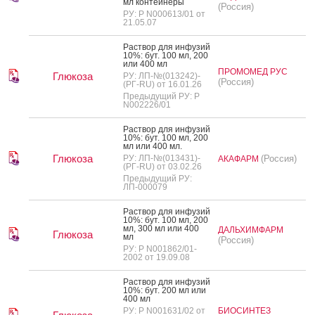
мл кон­тей­не­ры
(Россия)
РУ: Р N000613/01 от
21.05.07
Рас­твор для ин­фу­зий
10%: бут. 100 мл, 200
или 400 мл
ПРОМОМЕД РУС
Глюкоза
РУ: ЛП-№(013242)-
(Россия)
(РГ-RU) от 16.01.26
Предыдущий РУ: Р
N002226/01
Рас­твор для ин­фу­зий
10%: бут. 100 мл, 200
мл или 400 мл.
Глюкоза
РУ: ЛП-№(013431)-
(Россия)
АКАФАРМ
(РГ-RU) от 03.02.26
Предыдущий РУ:
ЛП-000079
Рас­твор для ин­фу­зий
10%: бут. 100 мл, 200
мл, 300 мл или 400
ДАЛЬХИМФАРМ
Глюкоза
мл
(Россия)
РУ: Р N001862/01-
2002 от 19.09.08
Рас­твор для ин­фу­зий
10%: бут. 200 мл или
400 мл
РУ: Р N001631/02 от
БИОСИНТЕЗ