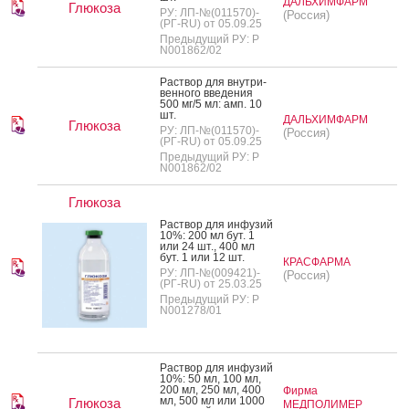
ДАЛЬХИМФАРМ
Глюкоза
РУ: ЛП-№(011570)-
(Россия)
(РГ-RU) от 05.09.25
Предыдущий РУ: Р
N001862/02
Рас­твор для внут­ри­
вен­но­го вве­дения
500 мг/5 мл: амп. 10
шт.
ДАЛЬХИМФАРМ
Глюкоза
РУ: ЛП-№(011570)-
(Россия)
(РГ-RU) от 05.09.25
Предыдущий РУ: Р
N001862/02
Глюкоза
Рас­твор для ин­фу­зий
10%: 200 мл бут. 1
или 24 шт., 400 мл
бут. 1 или 12 шт.
КРАСФАРМА
РУ: ЛП-№(009421)-
(Россия)
(РГ-RU) от 25.03.25
Предыдущий РУ: Р
N001278/01
Рас­твор для ин­фу­зий
10%: 50 мл, 100 мл,
200 мл, 250 мл, 400
Фирма
мл, 500 мл или 1000
Глюкоза
МЕДПОЛИМЕР