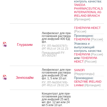
контроль качества:
TAKEDA
PHARMACEUTICALS
INTERNATIONAL AG
IRELAND BRANCH
(Ирландия)
ГЕНЕРИУМ-НЕКСТ
(Россия)
Ли­офи­лизат для при­
Произведено:
готов­ле­ния рас­тво­ра
для ин­фу­зий 400 ЕД:
(Россия)
ГЕНЕРИУМ
фл.
Упаковка и
Глуразим
РУ: ЛП-№(003797)-
выпускающий
(РГ-RU) от 24.11.23
контроль качества:
Предыдущий РУ:
(Россия)
ГЕНЕРИУМ
ЛП-005297
или
ГЕНЕРИУМ-
(Россия)
НЕКСТ
Ли­офи­лизат для при­
SANOFI
готов­ле­ния рас­тво­ра
(Нидерланды)
для ин­фу­зий 20 мг:
Зенпозайм
Произведено:
фл. 1, 5 или 10 шт.
GENZYME IRELAND
РУ: ЛП-№(004749)-
(Ирландия)
(РГ-RU) от 29.02.24
Limited
Кон­цен­трат для при­
готов­ле­ния рас­тво­ра
для ин­фу­зий 25 мг/1
мл: фл. 12 мл или 24
мл 5 или 10 шт.