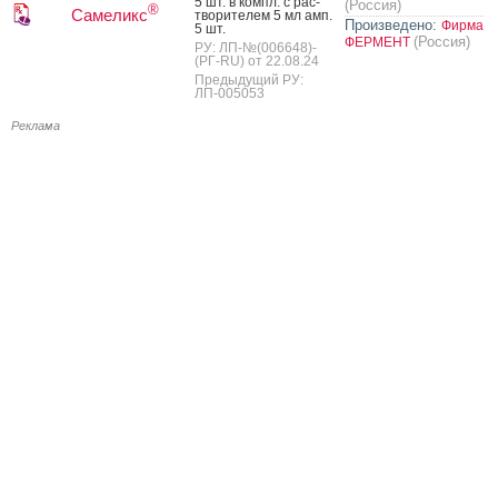
5 шт. в компл. с рас­
(Россия)
®
Самеликс
тво­рите­лем 5 мл амп.
Произведено:
Фирма
5 шт.
(Россия)
ФЕРМЕНТ
РУ: ЛП-№(006648)-
(РГ-RU) от 22.08.24
Предыдущий РУ:
ЛП-005053
Реклама