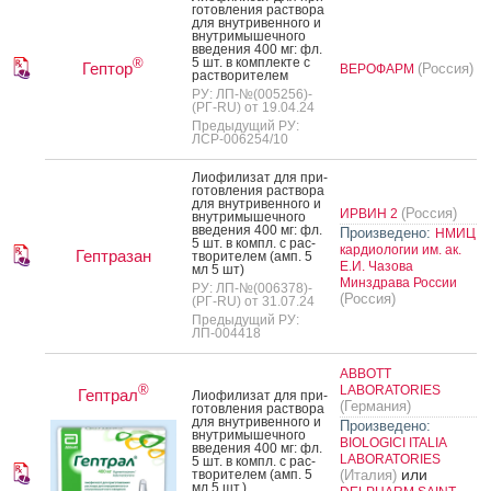
готов­ле­ния рас­тво­ра
для внут­ри­вен­но­го и
внут­ри­мышеч­но­го
вве­дения 400 мг: фл.
5 шт. в ком­плек­те с
®
Гептор
(Россия)
ВЕРОФАРМ
рас­тво­рите­лем
РУ: ЛП-№(005256)-
(РГ-RU) от 19.04.24
Предыдущий РУ:
ЛСР-006254/10
Ли­офи­лизат для при­
готов­ле­ния рас­тво­ра
для внут­ри­вен­но­го и
(Россия)
ИРВИН 2
внут­ри­мышеч­но­го
вве­дения 400 мг: фл.
Произведено:
НМИЦ
5 шт. в компл. с рас­
кардиологии им. ак.
Гептразан
тво­рите­лем (амп. 5
Е.И. Чазова
мл 5 шт)
Минздрава России
РУ: ЛП-№(006378)-
(Россия)
(РГ-RU) от 31.07.24
Предыдущий РУ:
ЛП-004418
ABBOTT
®
LABORATORIES
Гептрал
Ли­офи­лизат для при­
(Германия)
готов­ле­ния рас­тво­ра
для внут­ри­вен­но­го и
Произведено:
внут­ри­мышеч­но­го
BIOLOGICI ITALIA
вве­дения 400 мг: фл.
LABORATORIES
5 шт. в компл. с рас­
или
тво­рите­лем (амп. 5
(Италия)
мл 5 шт.)