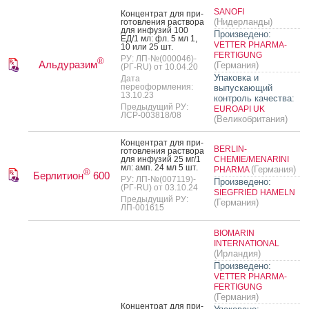
SANOFI
Кон­цен­трат для при­
(Нидерланды)
готов­ле­ния рас­тво­ра
для ин­фу­зий 100
Произведено:
ЕД/1 мл: фл. 5 мл 1,
VETTER PHARMA-
10 или 25 шт.
FERTIGUNG
РУ: ЛП-№(000046)-
®
Альдуразим
(Германия)
(РГ-RU) от 10.04.20
Упаковка и
Дата
переоформления:
выпускающий
13.10.23
контроль качества:
Предыдущий РУ:
EUROAPI UK
ЛСР-003818/08
(Великобритания)
Кон­цен­трат для при­
BERLIN-
готов­ле­ния рас­тво­ра
для ин­фу­зий 25 мг/1
CHEMIE/MENARINI
мл: амп. 24 мл 5 шт.
(Германия)
PHARMA
®
Берлитион
600
РУ: ЛП-№(007119)-
Произведено:
(РГ-RU) от 03.10.24
SIEGFRIED HAMELN
Предыдущий РУ:
(Германия)
ЛП-001615
BIOMARIN
INTERNATIONAL
(Ирландия)
Произведено:
VETTER PHARMA-
FERTIGUNG
(Германия)
Кон­цен­трат для при­