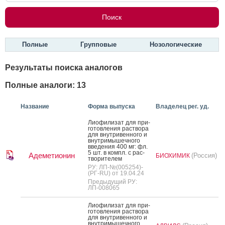
Полные
Групповые
Нозологические
Результаты поиска аналогов
Полные аналоги: 13
Название
Форма выпуска
Владелец рег. уд.
Ли­офи­лизат для при­
готов­ле­ния рас­тво­ра
для внут­ри­вен­но­го и
внут­ри­мышеч­но­го
вве­дения 400 мг: фл.
5 шт. в компл. с рас­
Адеметионин
(Россия)
БИОХИМИК
тво­рите­лем
РУ: ЛП-№(005254)-
(РГ-RU) от 19.04.24
Предыдущий РУ:
ЛП-008065
Ли­офи­лизат для при­
готов­ле­ния рас­тво­ра
для внут­ри­вен­но­го и
внут­ри­мышеч­но­го