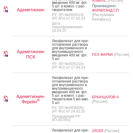
(Россия)
АЛВИЛС
вве­дения 400 мг: фл.
Произведено:
5 шт. в компл. с рас­
Адеметионин
тво­рите­лем
ФАРМЛЭНД СП
(Республика
РУ: ЛП-№(004513)-
(РГ-RU) от 07.02.24
Беларусь)
Дата
переоформления:
18.03.25
Ли­офи­лизат для при­
готов­ле­ния рас­тво­ра
для внут­ри­вен­но­го и
Адеметионин
внут­ри­мышеч­но­го
(Россия)
ПСК ФАРМА
вве­дения 400 мг: фл.
ПСК
5 шт.
РУ: ЛП-№(005210)-
(РГ-RU) от 17.04.24
Ли­офи­лизат для при­
готов­ле­ния рас­тво­ра
для внут­ри­вен­но­го и
внут­ри­мышеч­но­го
вве­дения 400 мг: фл.
5 шт. в компл. с рас­
Адеметионин-
БРЫНЦАЛОВ-А
тво­рите­лем 5 мл амп.
®
Ферейн
(Россия)
5 шт.
РУ: ЛП-№(009006)-
(РГ-RU) от 24.02.25
Предыдущий РУ:
ЛП-007852
Ли­офи­лизат для при­
(Россия)
АТОЛЛ