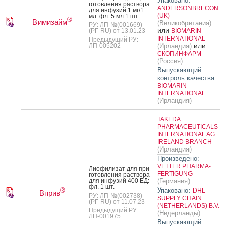
Упаковано:
готов­ле­ния рас­тво­ра
ANDERSONBRECON
для ин­фу­зий 1 мг/1
(UK)
мл: фл. 5 мл 1 шт.
®
Вимизайм
(Великобритания)
РУ: ЛП-№(001669)-
или
(РГ-RU) от 13.01.23
BIOMARIN
INTERNATIONAL
Предыдущий РУ:
или
ЛП-005202
(Ирландия)
СКОПИНФАРМ
(Россия)
Выпускающий
контроль качества:
BIOMARIN
INTERNATIONAL
(Ирландия)
TAKEDA
PHARMACEUTICALS
INTERNATIONAL AG
IRELAND BRANCH
(Ирландия)
Произведено:
VETTER PHARMA-
Ли­офи­лизат для при­
FERTIGUNG
готов­ле­ния рас­тво­ра
для ин­фу­зий 400 ЕД:
(Германия)
фл. 1 шт.
Упаковано:
®
DHL
Вприв
РУ: ЛП-№(002738)-
SUPPLY CHAIN
(РГ-RU) от 11.07.23
(NETHERLANDS) B.V.
Предыдущий РУ:
(Нидерланды)
ЛП-001975
Выпускающий