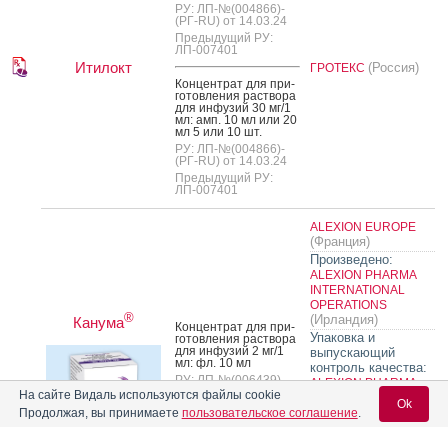
РУ: ЛП-№(004866)-
(РГ-RU) от 14.03.24
Предыдущий РУ:
ЛП-007401
Итилокт
(Россия)
ГРОТЕКС
Кон­цен­трат для при­
готов­ле­ния рас­тво­ра
для ин­фу­зий 30 мг/1
мл: амп. 10 мл или 20
мл 5 или 10 шт.
РУ: ЛП-№(004866)-
(РГ-RU) от 14.03.24
Предыдущий РУ:
ЛП-007401
ALEXION EUROPE
(Франция)
Произведено:
ALEXION PHARMA
INTERNATIONAL
OPERATIONS
®
(Ирландия)
Канума
Кон­цен­трат для при­
Упаковка и
готов­ле­ния рас­тво­ра
для ин­фу­зий 2 мг/1
выпускающий
мл: фл. 10 мл
контроль качества:
РУ: ЛП-№(006439)-
ALEXION PHARMA
(РГ-RU) от 02.08.24
На сайте Видаль используются файлы cookie
INTERNATIONAL
Ok
Дата
OPERATIONS
Продолжая, вы принимаете
пользовательское соглашение
.
переоформления:
или
(Ирландия)
01.09.25
ALMAC PHARMA