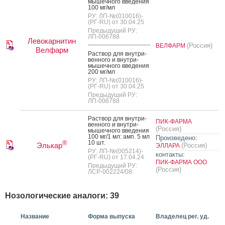
мышеч­но­го вве­дения
100 мг/мл
РУ: ЛП-№(010016)-
(РГ-RU) от 30.04.25
Предыдущий РУ:
ЛП-006788
Левокарнитин
(Россия)
ВЕЛФАРМ
Велфарм
Рас­твор для внут­ри­
вен­но­го и внут­ри­
мышеч­но­го вве­дения
200 мг/мл
РУ: ЛП-№(010016)-
(РГ-RU) от 30.04.25
Предыдущий РУ:
ЛП-006788
Рас­твор для внут­ри­
ПИК-ФАРМА
вен­но­го и внут­ри­
(Россия)
мышеч­но­го вве­дения
100 мг/1 мл: амп. 5 мл
Произведено:
10 шт.
®
Элькар
(Россия)
ЭЛЛАРА
РУ: ЛП-№(005214)-
контакты:
(РГ-RU) от 17.04.24
ПИК-ФАРМА ООО
Предыдущий РУ:
(Россия)
ЛСР-002224/08
Нозологические аналоги: 39
Название
Форма выпуска
Владелец рег. уд.