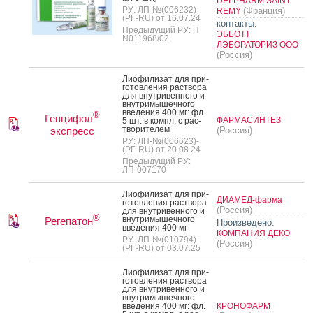
DELPHARM SAINT
РУ: ЛП-№(006232)-
(Франция)
REMY
(РГ-RU) от 16.07.24
контакты:
Предыдущий РУ: П
ЭББОТТ
N011968/02
ЛЭБОРАТОРИЗ ООО
(Россия)
Ли­офи­лизат для при­
готов­ле­ния рас­тво­ра
для внут­ри­вен­но­го и
внут­ри­мышеч­но­го
вве­дения 400 мг: фл.
®
Гепцифол
ФАРМАСИНТЕЗ
5 шт. в компл. с рас­
тво­рите­лем
экспресс
(Россия)
РУ: ЛП-№(006623)-
(РГ-RU) от 20.08.24
Предыдущий РУ:
ЛП-007170
Ли­офи­лизат для при­
ДИАМЕД-фарма
готов­ле­ния рас­тво­ра
(Россия)
для внут­ри­вен­но­го и
®
внут­ри­мышеч­но­го
Регепатон
Произведено:
вве­дения 400 мг
КОМПАНИЯ ДЕКО
РУ: ЛП-№(010794)-
(Россия)
(РГ-RU) от 03.07.25
Ли­офи­лизат для при­
готов­ле­ния рас­тво­ра
для внут­ри­вен­но­го и
внут­ри­мышеч­но­го
вве­дения 400 мг: фл.
КРОНОФАРМ