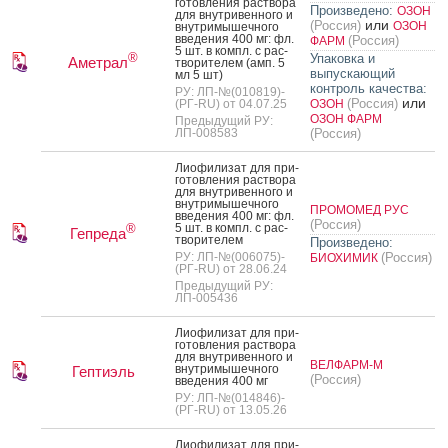
готов­ле­ния рас­тво­ра
Произведено:
ОЗОН
для внут­ри­вен­но­го и
или
(Россия)
ОЗОН
внут­ри­мышеч­но­го
вве­дения 400 мг: фл.
(Россия)
ФАРМ
5 шт. в компл. с рас­
®
Упаковка и
Аметрал
тво­рите­лем (амп. 5
выпускающий
мл 5 шт)
контроль качества:
РУ: ЛП-№(010819)-
или
(Россия)
(РГ-RU) от 04.07.25
ОЗОН
ОЗОН ФАРМ
Предыдущий РУ:
ЛП-008583
(Россия)
Ли­офи­лизат для при­
готов­ле­ния рас­тво­ра
для внут­ри­вен­но­го и
внут­ри­мышеч­но­го
ПРОМОМЕД РУС
вве­дения 400 мг: фл.
(Россия)
5 шт. в компл. с рас­
®
Гепреда
тво­рите­лем
Произведено:
РУ: ЛП-№(006075)-
(Россия)
БИОХИМИК
(РГ-RU) от 28.06.24
Предыдущий РУ:
ЛП-005436
Ли­офи­лизат для при­
готов­ле­ния рас­тво­ра
для внут­ри­вен­но­го и
ВЕЛФАРМ-М
внут­ри­мышеч­но­го
Гептиэль
(Россия)
вве­дения 400 мг
РУ: ЛП-№(014846)-
(РГ-RU) от 13.05.26
Ли­офи­лизат для при­