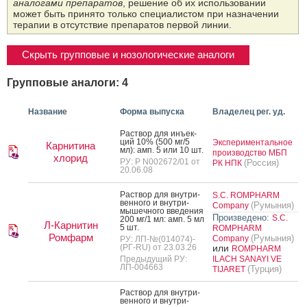
аналогами препаратов
, решение об их использовании
может быть принято только специалистом при назначении
терапии в отсутствие препаратов первой линии.
Скрыть групповые и нозологические аналоги
Групповые аналоги: 4
Название
Форма выпуска
Владелец рег. уд.
Рас­твор для инъ­ек­
ций 10% (500 мг/5
Экспериментальное
Карнитина
мл): амп. 5 или 10 шт.
производство МБП
хлорид
РУ: Р N002672/01 от
(Россия)
РК НПК
20.06.08
Рас­твор для внут­ри­
S.C. ROMPHARM
вен­но­го и внут­ри­
(Румыния)
Company
мышеч­но­го вве­дения
Произведено:
S.C.
200 мг/1 мл: амп. 5 мл
Л-Карнитин
5 шт.
ROMPHARM
Ромфарм
(Румыния)
Company
РУ: ЛП-№(014074)-
(РГ-RU) от 23.03.26
или
ROMPHARM
Предыдущий РУ:
ILACH SANAYI VE
ЛП-004663
(Турция)
TIJARET
Рас­твор для внут­ри­
вен­но­го и внут­ри­