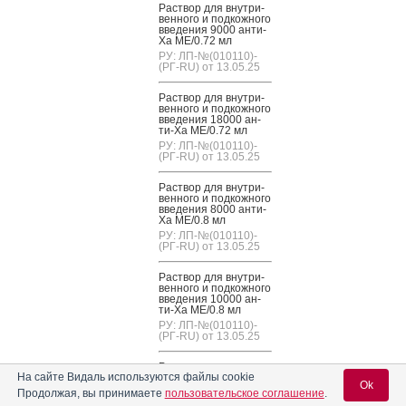
Рас­твор для внут­ри­
вен­но­го и под­кожно­го
вве­дения 9000 ан­ти-
Ха МЕ/0.72 мл
РУ: ЛП-№(010110)-
(РГ-RU) от 13.05.25
Рас­твор для внут­ри­
вен­но­го и под­кожно­го
вве­дения 18000 ан­
ти-Ха МЕ/0.72 мл
РУ: ЛП-№(010110)-
(РГ-RU) от 13.05.25
Рас­твор для внут­ри­
вен­но­го и под­кожно­го
вве­дения 8000 ан­ти-
Ха МЕ/0.8 мл
РУ: ЛП-№(010110)-
(РГ-RU) от 13.05.25
Рас­твор для внут­ри­
вен­но­го и под­кожно­го
вве­дения 10000 ан­
ти-Ха МЕ/0.8 мл
РУ: ЛП-№(010110)-
(РГ-RU) от 13.05.25
Рас­твор для внут­ри­
На сайте Видаль используются файлы cookie
вен­но­го и под­кожно­го
Ok
вве­дения 10000 ан­
Продолжая, вы принимаете
пользовательское соглашение
.
ти-Ха МЕ/1.0 мл