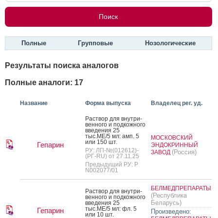
Полные
Групповые
Нозологические
Результаты поиска аналогов
Полные аналоги: 17
Название
Форма выпуска
Владелец рег. уд.
Рас­твор для внут­ри­
вен­но­го и под­кожно­го
вве­дения 25
тыс.МЕ/5 мл: амп. 5
МОСКОВСКИЙ
или 150 шт.
Гепарин
ЭНДОКРИННЫЙ
РУ: ЛП-№(012612)-
(Россия)
ЗАВОД
(РГ-RU) от 27.11.25
Предыдущий РУ: Р
N002077/01
БЕЛМЕДПРЕПАРАТЫ
Рас­твор для внут­ри­
(Республика
вен­но­го и под­кожно­го
Беларусь)
вве­дения 25
тыс.МЕ/5 мл: фл. 5
Гепарин
Произведено:
или 10 шт.