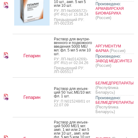
10 шт., амп. 5 мл 5
Произведено:
или 10 шт.
АРМАВИРСКАЯ
РУ: ЛП-№(006572)-
БИОФАБРИКА
(РГ-RU) от 15.08.24
(Россия)
Предыдущий РУ:
ЛП-002335
Рас­твор для внут­ри­
вен­но­го и под­кожно­го
АРГУМЕНТУМ
вве­дения 5000 МЕ/
мл: фл. 5 мл 5 или 10
(Россия)
ФАРМА
шт.
Гепарин
Произведено:
РУ: ЛП-№(014269)-
ЗАВОД МЕДСИНТЕЗ
(РГ-RU) от 02.04.26
(Россия)
Предыдущий РУ:
ЛП-005517
БЕЛМЕДПРЕПАРАТЫ
(Республика
Рас­твор для инъ­ек­
Беларусь)
ций 50 тыс.МЕ/10 мл:
фл. 1 шт.
Гепарин
Произведено:
РУ: П N015248/01 от
БЕЛМЕДПРЕПАРАТЫ
22.07.09
(Республика
Беларусь)
Рас­твор для инъ­ек­
ций 5000 МЕ/1 мл:
амп. 1 мл или 2 мл 5
или 10 шт., амп. или
фл. 5 мл 5 или 10 шт.