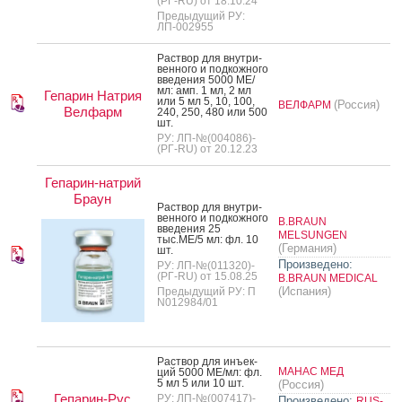
(РГ-RU) от 18.10.24
Предыдущий РУ:
ЛП-002955
Рас­твор для внут­ри­
вен­но­го и под­кожно­го
вве­дения 5000 МЕ/
мл: амп. 1 мл, 2 мл
Гепарин Натрия
или 5 мл 5, 10, 100,
(Россия)
ВЕЛФАРМ
Велфарм
240, 250, 480 или 500
шт.
РУ: ЛП-№(004086)-
(РГ-RU) от 20.12.23
Гепарин-натрий
Браун
Рас­твор для внут­ри­
вен­но­го и под­кожно­го
B.BRAUN
вве­дения 25
MELSUNGEN
тыс.МЕ/5 мл: фл. 10
(Германия)
шт.
Произведено:
РУ: ЛП-№(011320)-
(РГ-RU) от 15.08.25
B.BRAUN MEDICAL
(Испания)
Предыдущий РУ: П
N012984/01
Рас­твор для инъ­ек­
МАНАС МЕД
ций 5000 МЕ/мл: фл.
5 мл 5 или 10 шт.
(Россия)
Гепарин-Рус
РУ: ЛП-№(007417)-
Произведено:
RUS-