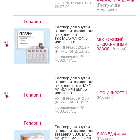
БЕЛМЕДПРЕПАРАТЫ
РУ: П N015248/01 от
(Республика
22.07.09
Беларусь)
Гепарин
Рас­твор для внут­ри­
вен­но­го и под­кожно­го
вве­дения 25
тыс.МЕ/5 мл: фл. 5
МОСКОВСКИЙ
или 150 шт.
ЭНДОКРИННЫЙ
РУ: ЛП-№(012612)-
(Россия)
ЗАВОД
(РГ-RU) от 27.10.25
Предыдущий РУ: Р
N002077/01
Рас­твор для внут­ри­
вен­но­го и под­кожно­го
вве­дения 5 тыс.МЕ/1
мл: фл. или амп. 5
НПО МИКРОГЕН
или 10 шт.
Гепарин
(Россия)
РУ: ЛП-№(009723)-
(РГ-RU) от 11.04.25
Предыдущий РУ: Р
N000185/01
Гепарин
Рас­твор для внут­ри­
вен­но­го и под­кожно­го
ДИАМЕД-фарма
вве­дения 5000 МЕ/1
мл: фл. 5 мл 1, 5 или
(Россия)