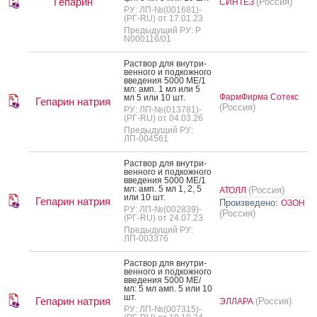
Гепарин
(Россия)
СИНТЕЗ
РУ: ЛП-№(001681)-
(РГ-RU) от 17.01.23
Предыдущий РУ: Р
N000116/01
Рас­твор для внут­ри­
вен­но­го и под­кожно­го
вве­дения 5000 МЕ/1
мл: амп. 1 мл или 5
ФармФирма Сотекс
мл 5 или 10 шт.
Гепарин натрия
(Россия)
РУ: ЛП-№(013781)-
(РГ-RU) от 04.03.26
Предыдущий РУ:
ЛП-004561
Рас­твор для внут­ри­
вен­но­го и под­кожно­го
вве­дения 5000 МЕ/1
мл: амп. 5 мл 1, 2, 5
(Россия)
АТОЛЛ
или 10 шт.
Гепарин натрия
Произведено:
ОЗОН
РУ: ЛП-№(002839)-
(Россия)
(РГ-RU) от 24.07.23
Предыдущий РУ:
ЛП-003376
Рас­твор для внут­ри­
вен­но­го и под­кожно­го
вве­дения 5000 МЕ/
мл: 5 мл амп. 5 или 10
шт.
Гепарин натрия
(Россия)
ЭЛЛАРА
РУ: ЛП-№(007315)-