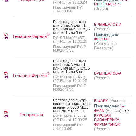
(РГ-RU) от 28.10.24
MED EXPORTS
Предыдущий РУ:
(Индия)
ЛП-008038
Рас­твор для инъ­ек­
БРЫНЦАЛОВ-А
ций 5 тыс.МЕ/мл: 1
(Россия)
или 5 мл амп. 5 шт., 5
мл фл. 1 или 5 шт.
Произведено:
®
Гепарин-Ферейн
РУ: ЛП-№(008457)-
ФЕРЕЙН
(РГ-RU) от 16.01.25
(Республика
Предыдущий РУ: Р
Беларусь)
N002043/01
Рас­твор для инъ­ек­
ций 5 тыс.МЕ/мл: 1
или 5 мл амп. 5 шт., 5
мл фл. 1 или 5 шт.
БРЫНЦАЛОВ-А
®
Гепарин-Ферейн
РУ: ЛП-№(008457)-
(Россия)
(РГ-RU) от 16.01.25
Предыдущий РУ: Р
N002043/01
Рас­твор для внут­ри­
(Россия)
Б-ФАРМ
вен­но­го и под­кожно­го
Произведено:
Б-
вве­дения 5000 МЕ/1
или
(Россия)
ФАРМ
мл: амп. 5 мл 5 шт.
Гепаристан
КУРСКАЯ
РУ: ЛП-№(011722)-
(РГ-RU) от 17.09.25
БИОФАБРИКА -
ФИРМА "БИОК"
Предыдущий РУ:
ЛП-006580
(Россия)