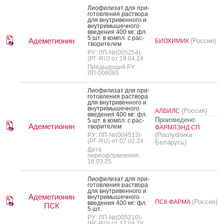
Ли­офи­лизат для при­
готов­ле­ния рас­тво­ра
для внут­ри­вен­но­го и
внут­ри­мышеч­но­го
вве­дения 400 мг: фл.
5 шт. в компл. с рас­
Адеметионин
(Россия)
БИОХИМИК
тво­рите­лем
РУ: ЛП-№(005254)-
(РГ-RU) от 19.04.24
Предыдущий РУ:
ЛП-008065
Ли­офи­лизат для при­
готов­ле­ния рас­тво­ра
для внут­ри­вен­но­го и
внут­ри­мышеч­но­го
(Россия)
АЛВИЛС
вве­дения 400 мг: фл.
Произведено:
5 шт. в компл. с рас­
Адеметионин
тво­рите­лем
ФАРМЛЭНД СП
(Республика
РУ: ЛП-№(004513)-
(РГ-RU) от 07.02.24
Беларусь)
Дата
переоформления:
18.03.25
Ли­офи­лизат для при­
готов­ле­ния рас­тво­ра
для внут­ри­вен­но­го и
Адеметионин
внут­ри­мышеч­но­го
(Россия)
ПСК ФАРМА
вве­дения 400 мг: фл.
ПСК
5 шт.
РУ: ЛП-№(005210)-
(РГ-RU) от 17.04.24