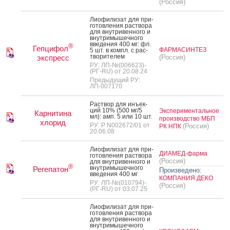
(Россия)
Ли­офи­лизат для при­
готов­ле­ния рас­тво­ра
для внут­ри­вен­но­го и
внут­ри­мышеч­но­го
вве­дения 400 мг: фл.
®
Гепцифол
ФАРМАСИНТЕЗ
5 шт. в компл. с рас­
тво­рите­лем
экспресс
(Россия)
РУ: ЛП-№(006623)-
(РГ-RU) от 20.08.24
Предыдущий РУ:
ЛП-007170
Рас­твор для инъ­ек­
ций 10% (500 мг/5
Экспериментальное
Карнитина
мл): амп. 5 или 10 шт.
производство МБП
хлорид
РУ: Р N002672/01 от
(Россия)
РК НПК
20.06.08
Ли­офи­лизат для при­
ДИАМЕД-фарма
готов­ле­ния рас­тво­ра
(Россия)
для внут­ри­вен­но­го и
®
внут­ри­мышеч­но­го
Регепатон
Произведено:
вве­дения 400 мг
КОМПАНИЯ ДЕКО
РУ: ЛП-№(010794)-
(Россия)
(РГ-RU) от 03.07.25
Ли­офи­лизат для при­
готов­ле­ния рас­тво­ра
для внут­ри­вен­но­го и
внут­ри­мышеч­но­го