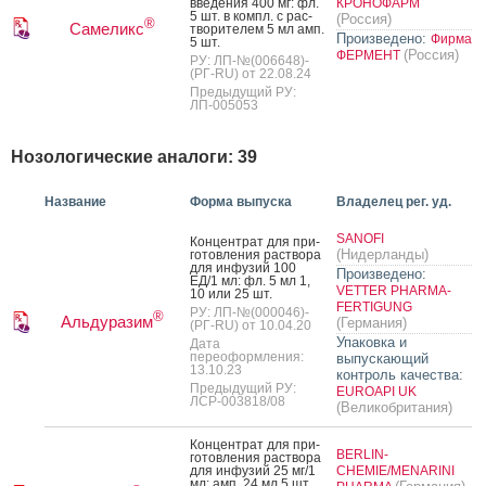
вве­дения 400 мг: фл.
КРОНОФАРМ
5 шт. в компл. с рас­
(Россия)
®
Самеликс
тво­рите­лем 5 мл амп.
Произведено:
Фирма
5 шт.
(Россия)
ФЕРМЕНТ
РУ: ЛП-№(006648)-
(РГ-RU) от 22.08.24
Предыдущий РУ:
ЛП-005053
Нозологические аналоги: 39
Название
Форма выпуска
Владелец рег. уд.
SANOFI
Кон­цен­трат для при­
(Нидерланды)
готов­ле­ния рас­тво­ра
для ин­фу­зий 100
Произведено:
ЕД/1 мл: фл. 5 мл 1,
VETTER PHARMA-
10 или 25 шт.
FERTIGUNG
РУ: ЛП-№(000046)-
®
Альдуразим
(Германия)
(РГ-RU) от 10.04.20
Упаковка и
Дата
переоформления:
выпускающий
13.10.23
контроль качества:
Предыдущий РУ:
EUROAPI UK
ЛСР-003818/08
(Великобритания)
Кон­цен­трат для при­
BERLIN-
готов­ле­ния рас­тво­ра
для ин­фу­зий 25 мг/1
CHEMIE/MENARINI
мл: амп. 24 мл 5 шт.