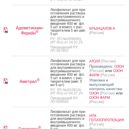
Ли­офи­лизат для при­
готов­ле­ния рас­тво­ра
для внут­ри­вен­но­го и
внут­ри­мышеч­но­го
вве­дения 400 мг: фл.
5 шт. в компл. с рас­
Адеметионин-
БРЫНЦАЛОВ-А
тво­рите­лем 5 мл амп.
®
Ферейн
(Россия)
5 шт.
РУ: ЛП-№(009006)-
(РГ-RU) от 24.02.25
Предыдущий РУ:
ЛП-007852
Ли­офи­лизат для при­
(Россия)
АТОЛЛ
готов­ле­ния рас­тво­ра
Произведено:
ОЗОН
для внут­ри­вен­но­го и
или
(Россия)
ОЗОН
внут­ри­мышеч­но­го
вве­дения 400 мг: фл.
(Россия)
ФАРМ
5 шт. в компл. с рас­
®
Упаковка и
Аметрал
тво­рите­лем (амп. 5
выпускающий
мл 5 шт)
контроль качества:
РУ: ЛП-№(010819)-
или
(Россия)
(РГ-RU) от 04.07.25
ОЗОН
ОЗОН ФАРМ
Предыдущий РУ:
ЛП-008583
(Россия)
Ли­офи­лизат для при­
готов­ле­ния рас­тво­ра
НПК
для внут­ри­вен­но­го и
ГЕПАТОПРОТЕКЦИЯ
внут­ри­мышеч­но­го
(Россия)
вве­дения 400 мг: фл.
®
Гепаретта
5 шт.