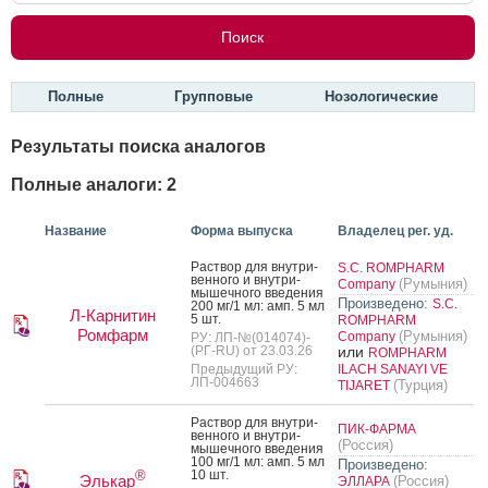
Полные
Групповые
Нозологические
Результаты поиска аналогов
Полные аналоги: 2
Название
Форма выпуска
Владелец рег. уд.
Рас­твор для внут­ри­
S.C. ROMPHARM
вен­но­го и внут­ри­
(Румыния)
Company
мышеч­но­го вве­дения
Произведено:
S.C.
200 мг/1 мл: амп. 5 мл
Л-Карнитин
5 шт.
ROMPHARM
Ромфарм
(Румыния)
Company
РУ: ЛП-№(014074)-
(РГ-RU) от 23.03.26
или
ROMPHARM
Предыдущий РУ:
ILACH SANAYI VE
ЛП-004663
(Турция)
TIJARET
Рас­твор для внут­ри­
ПИК-ФАРМА
вен­но­го и внут­ри­
(Россия)
мышеч­но­го вве­дения
100 мг/1 мл: амп. 5 мл
Произведено:
10 шт.
®
Элькар
(Россия)
ЭЛЛАРА