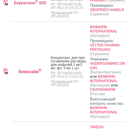
(Германия)
PHARMA
®
Берлитион
600
РУ: ЛП-№(007119)-
Произведено:
(РГ-RU) от 03.10.24
SIEGFRIED HAMELN
Предыдущий РУ:
(Германия)
ЛП-001615
BIOMARIN
INTERNATIONAL
(Ирландия)
Произведено:
VETTER PHARMA-
FERTIGUNG
(Германия)
Кон­цен­трат для при­
Упаковано:
готов­ле­ния рас­тво­ра
ANDERSONBRECON
для ин­фу­зий 1 мг/1
(UK)
мл: фл. 5 мл 1 шт.
®
Вимизайм
(Великобритания)
РУ: ЛП-№(001669)-
или
(РГ-RU) от 13.01.23
BIOMARIN
INTERNATIONAL
Предыдущий РУ:
или
ЛП-005202
(Ирландия)
СКОПИНФАРМ
(Россия)
Выпускающий
контроль качества:
BIOMARIN
INTERNATIONAL
(Ирландия)
TAKEDA