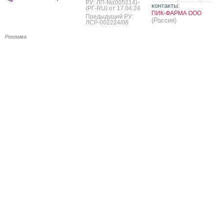
РУ: ЛП-№(005214)-
контакты:
(РГ-RU) от 17.04.24
ПИК-ФАРМА ООО
Предыдущий РУ:
(Россия)
ЛСР-002224/08
Реклама