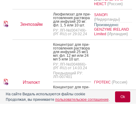
(Россия)
НЕКСТ
Ли­офи­лизат для при­
SANOFI
готов­ле­ния рас­тво­ра
(Нидерланды)
для ин­фу­зий 20 мг:
Зенпозайм
Произведено:
фл. 1, 5 или 10 шт.
GENZYME IRELAND
РУ: ЛП-№(004749)-
(Ирландия)
(РГ-RU) от 29.02.24
Limited
Кон­цен­трат для при­
готов­ле­ния рас­тво­ра
для ин­фу­зий 25 мг/1
мл: фл. 12 мл или 24
мл 5 или 10 шт.
РУ: ЛП-№(004866)-
(РГ-RU) от 14.03.24
Предыдущий РУ:
ЛП-007401
Итилокт
(Россия)
ГРОТЕКС
Кон­цен­трат для при­
готов­ле­ния рас­тво­ра
На сайте Видаль используются файлы cookie
для ин­фу­зий 30 мг/1
Ok
мл: амп. 10 мл или 20
Продолжая, вы принимаете
пользовательское соглашение
.
мл 5 или 10 шт.
РУ: ЛП-№(004866)-
(РГ-RU) от 14.03.24
Предыдущий РУ:
ЛП-007401
Вход для специалистов
E-mail учетной записи Vidal:
ALEXION EUROPE
(Франция)