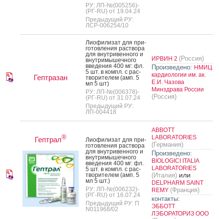
РУ: ЛП-№(005256)-
(РГ-RU) от 19.04.24
Предыдущий РУ:
ЛСР-006254/10
Ли­офи­лизат для при­
готов­ле­ния рас­тво­ра
для внут­ри­вен­но­го и
(Россия)
ИРВИН 2
внут­ри­мышеч­но­го
вве­дения 400 мг: фл.
Произведено:
НМИЦ
5 шт. в компл. с рас­
кардиологии им. ак.
Гептразан
тво­рите­лем (амп. 5
Е.И. Чазова
мл 5 шт)
Минздрава России
РУ: ЛП-№(006378)-
(Россия)
(РГ-RU) от 31.07.24
Предыдущий РУ:
ЛП-004418
ABBOTT
®
LABORATORIES
Гептрал
Ли­офи­лизат для при­
(Германия)
готов­ле­ния рас­тво­ра
для внут­ри­вен­но­го и
Произведено:
внут­ри­мышеч­но­го
BIOLOGICI ITALIA
вве­дения 400 мг: фл.
LABORATORIES
5 шт. в компл. с рас­
или
тво­рите­лем (амп. 5
(Италия)
мл 5 шт.)
DELPHARM SAINT
РУ: ЛП-№(006232)-
(Франция)
REMY
(РГ-RU) от 16.07.24
контакты:
Предыдущий РУ: П
ЭББОТТ
N011968/02
ЛЭБОРАТОРИЗ ООО