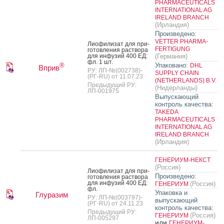
PHARMACEUTICALS
INTERNATIONAL AG
IRELAND BRANCH
(Ирландия)
Произведено:
VETTER PHARMA-
Ли­офи­лизат для при­
FERTIGUNG
готов­ле­ния рас­тво­ра
для ин­фу­зий 400 ЕД:
(Германия)
фл. 1 шт.
Упаковано:
®
DHL
Вприв
РУ: ЛП-№(002738)-
SUPPLY CHAIN
(РГ-RU) от 11.07.23
(NETHERLANDS) B.V.
Предыдущий РУ:
(Нидерланды)
ЛП-001975
Выпускающий
контроль качества:
TAKEDA
PHARMACEUTICALS
INTERNATIONAL AG
IRELAND BRANCH
(Ирландия)
ГЕНЕРИУМ-НЕКСТ
(Россия)
Ли­офи­лизат для при­
Произведено:
готов­ле­ния рас­тво­ра
для ин­фу­зий 400 ЕД:
(Россия)
ГЕНЕРИУМ
фл.
Упаковка и
Глуразим
РУ: ЛП-№(003797)-
выпускающий
(РГ-RU) от 24.11.23
контроль качества:
Предыдущий РУ:
(Россия)
ГЕНЕРИУМ
ЛП-005297
или
ГЕНЕРИУМ-