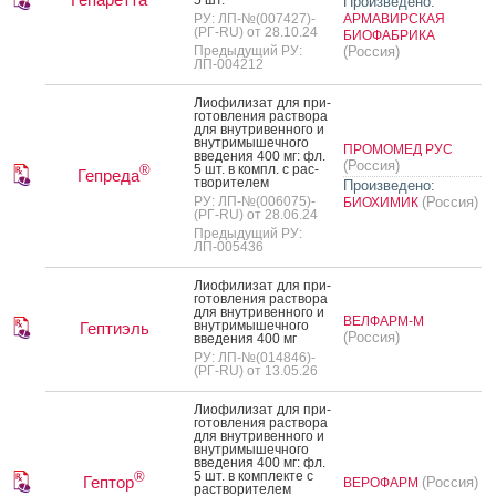
Произведено:
РУ: ЛП-№(007427)-
АРМАВИРСКАЯ
(РГ-RU) от 28.10.24
БИОФАБРИКА
Предыдущий РУ:
(Россия)
ЛП-004212
Ли­офи­лизат для при­
готов­ле­ния рас­тво­ра
для внут­ри­вен­но­го и
внут­ри­мышеч­но­го
ПРОМОМЕД РУС
вве­дения 400 мг: фл.
(Россия)
5 шт. в компл. с рас­
®
Гепреда
тво­рите­лем
Произведено:
РУ: ЛП-№(006075)-
(Россия)
БИОХИМИК
(РГ-RU) от 28.06.24
Предыдущий РУ:
ЛП-005436
Ли­офи­лизат для при­
готов­ле­ния рас­тво­ра
для внут­ри­вен­но­го и
ВЕЛФАРМ-М
внут­ри­мышеч­но­го
Гептиэль
(Россия)
вве­дения 400 мг
РУ: ЛП-№(014846)-
(РГ-RU) от 13.05.26
Ли­офи­лизат для при­
готов­ле­ния рас­тво­ра
для внут­ри­вен­но­го и
внут­ри­мышеч­но­го
вве­дения 400 мг: фл.
5 шт. в ком­плек­те с
®
Гептор
(Россия)
ВЕРОФАРМ
рас­тво­рите­лем