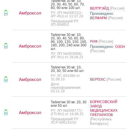
Таб­летки 30 мг: 10,
20, 30, 40, 50, 60, 70,
80, 90 или 100 шт.
(Россия)
ВЕЛТРЭЙД
Амброксол
РУ: ЛП-№(006311)-
Произведено:
(РГ-RU) от 22.07.24
(Россия)
ВЕЛФАРМ
Предыдущий РУ:
ЛП-006852
Таб­летки 30 мг: 10,
20, 30, 40, 50, 60, 80,
(Россия)
РИФ
90, 100, 120, 150, 160,
180, 200, 240 или 300
Амброксол
Произведено:
ОЗОН
шт.
(Россия)
РУ: ЛП-№(003068)-
(РГ-RU) от 28.08.23
Таб­летки 30 мг: 10,
20, 30, 50 или 60 шт.
РУ: ЛС-001080 от
Амброксол
31.08.10
(Россия)
ВЕРТЕКС
Дата
переоформления:
03.12.18
БОРИСОВСКИЙ
Таб­летки 30 мг: 20, 30
или 50 шт.
ЗАВОД
РУ: ЛП-№(008777)-
МЕДИЦИНСКИХ
Амброксол
(ГП-RU) от 16.06.25
ПРЕПАРАТОВ
Предыдущий РУ:
(Республика
ЛСР-006142/10
Беларусь)