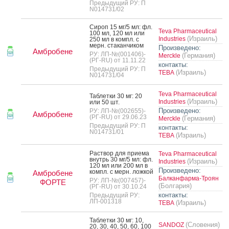
Предыдущий РУ: П
N014731/02
Си­роп 15 мг/5 мл: фл.
Teva Pharmaceutical
100 мл, 120 мл или
(Израиль)
Industries
250 мл в компл. с
мерн. ста­кан­чи­ком
Произведено:
Амбробене
РУ: ЛП-№(001406)-
(Германия)
Merckle
(РГ-RU) от 11.11.22
контакты:
Предыдущий РУ: П
(Израиль)
ТЕВА
N014731/04
Teva Pharmaceutical
Таб­летки 30 мг: 20
(Израиль)
Industries
или 50 шт.
Произведено:
РУ: ЛП-№(002655)-
Амбробене
(РГ-RU) от 29.06.23
(Германия)
Merckle
Предыдущий РУ: П
контакты:
N014731/01
(Израиль)
ТЕВА
Рас­твор для при­ема
Teva Pharmaceutical
внутрь 30 мг/5 мл: фл.
(Израиль)
Industries
120 мл или 200 мл в
Произведено:
компл. с мерн. лож­кой
Амбробене
Балканфарма-Троян
РУ: ЛП-№(007457)-
ФОРТЕ
(Болгария)
(РГ-RU) от 30.10.24
контакты:
Предыдущий РУ:
ЛП-001318
(Израиль)
ТЕВА
Таб­летки 30 мг: 10,
(Словения)
SANDOZ
20, 30, 40, 50, 60, 100