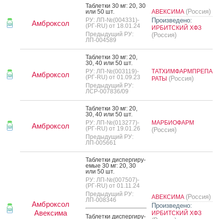
Таб­летки 30 мг: 20, 30
(Россия)
или 50 шт.
АВЕКСИМА
РУ: ЛП-№(004331)-
Произведено:
Амброксол
(РГ-RU) от 18.01.24
ИРБИТСКИЙ ХФЗ
Предыдущий РУ:
(Россия)
ЛП-004589
Таб­летки 30 мг: 20,
30, 40 или 50 шт.
РУ: ЛП-№(003119)-
ТАТХИМФАРМПРЕПА
Амброксол
(РГ-RU) от 01.09.23
(Россия)
РАТЫ
Предыдущий РУ:
ЛСР-007836/09
Таб­летки 30 мг: 20,
30, 40 или 50 шт.
РУ: ЛП-№(013277)-
МАРБИОФАРМ
Амброксол
(РГ-RU) от 19.01.26
(Россия)
Предыдущий РУ:
ЛП-005661
Таб­летки дис­перги­ру­
емые 30 мг: 20, 30
или 50 шт.
РУ: ЛП-№(007507)-
(РГ-RU) от 01.11.24
Предыдущий РУ:
(Россия)
АВЕКСИМА
ЛП-008346
Амброксол
Произведено:
Авексима
ИРБИТСКИЙ ХФЗ
Таб­летки дис­перги­ру­