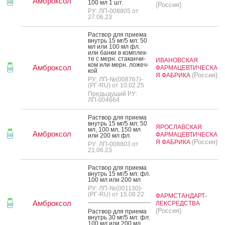
Амброксол
100 мл 1 шт.
(Россия)
РУ: ЛП-008805 от
27.06.23
Рас­твор для при­ема
внутрь 15 мг/5 мл: 50
мл или 100 мл фл.
или бан­ки в ком­плек­
те с мерн. ста­кан­чи­
ИВАНОВСКАЯ
ком или мерн. ло­жеч­
Амброксол
ФАРМАЦЕВТИЧЕСКА
кой
(Россия)
Я ФАБРИКА
РУ: ЛП-№(008767)-
(РГ-RU) от 10.02.25
Предыдущий РУ:
ЛП-004664
Рас­твор для при­ема
внутрь 15 мг/5 мл: 50
ЯРОСЛАВСКАЯ
мл, 100 мл, 150 мл
Амброксол
ФАРМАЦЕВТИЧЕСКА
или 200 мл фл.
(Россия)
Я ФАБРИКА
РУ: ЛП-008803 от
21.06.23
Рас­твор для при­ема
внутрь 15 мг/5 мл: фл.
100 мл или 200 мл
РУ: ЛП-№(001130)-
(РГ-RU) от 15.08.22
ФАРМСТАНДАРТ-
Амброксол
ЛЕКСРЕДСТВА
(Россия)
Рас­твор для при­ема
внутрь 30 мг/5 мл: фл.
100 мл или 200 мл