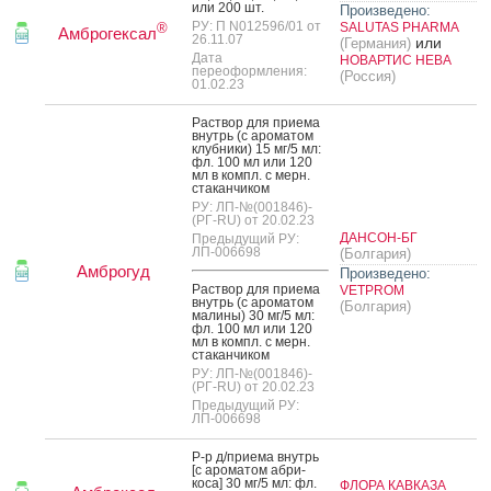
или 200 шт.
Произведено:
РУ: П N012596/01 от
SALUTAS PHARMA
®
Амброгексал
26.11.07
или
(Германия)
Дата
НОВАРТИС НЕВА
переоформления:
(Россия)
01.02.23
Рас­твор для при­ема
внутрь (с аро­матом
клуб­ни­ки) 15 мг/5 мл:
фл. 100 мл или 120
мл в компл. с мерн.
ста­кан­чи­ком
РУ: ЛП-№(001846)-
(РГ-RU) от 20.02.23
ДАНСОН-БГ
Предыдущий РУ:
ЛП-006698
(Болгария)
Амброгуд
Произведено:
Рас­твор для при­ема
VETPROM
внутрь (с аро­матом
(Болгария)
ма­лины) 30 мг/5 мл:
фл. 100 мл или 120
мл в компл. с мерн.
ста­кан­чи­ком
РУ: ЛП-№(001846)-
(РГ-RU) от 20.02.23
Предыдущий РУ:
ЛП-006698
Р-р д/при­ема внутрь
[с аро­матом аб­ри­
коса] 30 мг/5 мл: фл.
ФЛОРА КАВКАЗА