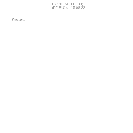
РУ: ЛП-№(001130)-
(РГ-RU) от 15.08.22
Реклама