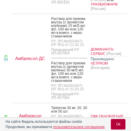
ЛП-005183
УРАЛБИОФАРМ
(Россия)
Рас­твор для при­ема
внутрь (с аро­матом
клуб­ни­ки) 15 мг/5 мл:
фл. 100 мл или 120
мл в компл. с мерн.
ста­кан­чи­ком
РУ: ЛП-№(001847)-
(РГ-RU) от 21.02.23
ДОМИНАНТА-
Предыдущий РУ:
ЛП-007064
(Россия)
СЕРВИС
Амброксол ДС
Произведено:
Рас­твор для при­ема
VETPROM
внутрь (с аро­матом
(Болгария)
ма­лины) 30 мг/5 мл:
фл. 100 мл или 120
мл в компл. с мерн.
ста­кан­чи­ком
РУ: ЛП-№(001847)-
(РГ-RU) от 21.02.23
Предыдущий РУ:
ЛП-007064
Таб­летки 30 мг: 20, 30
или 50 шт.
Амброксол
РУ: ЛП-№(002997)-
ПФК ОБНОВЛЕНИЕ
(РГ-RU) от 11.08.23
Реневал
(Россия)
На сайте Видаль используются файлы cookie
Ok
Предыдущий РУ:
Продолжая, вы принимаете
пользовательское соглашение
.
ЛП-004490