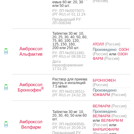
(Россия)
емые 60 мг: 20, 30
или 50 шт.
РУ: ЛП-№(007507)-
(РГ-RU) от 01.11.24
Предыдущий РУ:
ЛП-008346
Таб­летки 30 мг: 10,
20, 25, 30, 40, 50, 60,
75, 80, 100, 120,
(Россия)
125, 150, 160,
АТОЛЛ
200 или 250 шт.
Амброксол
Произведено:
ОЗОН
РУ: ЛП-№(001188)-
Альфактив
или
(Россия)
ОЗОН
(РГ-RU) от 08.09.22
(Россия)
ФАРМ
Дата
переоформления:
17.01.25
Рас­твор для при­ема
БРОНХОФЕН
внутрь и ин­га­ляций
Амброксол
(Россия)
7.5 мг/мл
®
Бронхофен
Произведено:
РУ: ЛП-№(013651)-
(Россия)
ЮЖФАРМ
(РГ-RU) от 24.02.26
(Россия)
ВЕЛФАРМ
Произведено:
Таб­летки 30 мг: 10,
20, 30, 40, 50 или 60
(Россия)
ВЕЛФАРМ
шт.
или
ВЕЛФАРМ-М
Амброксол
РУ: ЛП-№(006958)-
или
(Россия)
Велфарм
(РГ-RU) от 20.09.24
МАРБИОФАРМ
Предыдущий РУ:
или
(Россия)