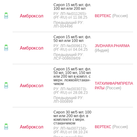
Си­роп 15 мг/5 мл: фл.
100 мл или 200 мл
РУ: ЛП-№(011265)-
Амброксол
(Россия)
ВЕРТЕКС
(РГ-RU) от 11.08.25
Предыдущий РУ:
ЛП-004496
Си­роп 15 мг/5 мл: фл.
50 мл или 100 мл
РУ: ЛП-№(009617)-
JIVDHARA PHARMA
Амброксол
(РГ-RU) от 04.04.25
(Индия)
Предыдущий РУ:
ЛСР-008609/09
Си­роп 15 мг/5 мл: фл.
50 мл, 100 мл, 150 мл
или 200 мл в компл. с
мерн. лож­кой/ста­кан­
ТАТХИМФАРМПРЕПА
чи­ком
Амброксол
(Россия)
РАТЫ
РУ: ЛП-№(003073)-
(РГ-RU) от 28.08.23
Предыдущий РУ:
ЛП-000899
Си­роп 30 мг/5 мл: 100
мл или 200 мл фл. в
ком­плек­те с мерн.
ста­кан­чи­ком
Амброксол
(Россия)
ВЕРТЕКС
РУ: ЛП-№(007158)-
(РГ-RU) от 08.10.24