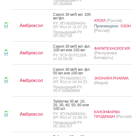
Предыдущий РУ:
ЛП-004695
Си­роп 30 мг/5 мл: 100
мл фл.
(Россия)
АТОЛЛ
РУ: ЛП-№(006404)-
Амброксол
Произведено:
ОЗОН
(РГ-RU) от 31.07.24
(Россия)
Предыдущий РУ:
ЛП-002739
Си­роп 30 мг/5 мл: фл.
ФАРМТЕХНОЛОГИЯ
100 мл или 150 мл
Амброксол
(Республика
РУ: ЛСР-007012/08
Беларусь)
от 02.09.08
Си­роп 30 мг/5 мл: фл.
50 мл или 100 мл
РУ: ЛП-№(009617)-
JIVDHARA PHARMA
Амброксол
(РГ-RU) от 04.04.25
(Индия)
Предыдущий РУ:
ЛСР-008609/09
Таб­летки 30 мг: 10,
20, 30, 40, 50, 60 или
100 шт.
КАНОНФАРМА
Амброксол
РУ: ЛП-№(006634)-
(Россия)
ПРОДАКШН
(РГ-RU) от 21.08.24
Предыдущий РУ:
ЛС-001707