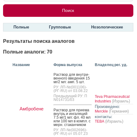
Полные
Групповые
Нозологические
Результаты поиска аналогов
Полные аналоги: 70
Название
Форма выпуска
Владелец рег. уд.
Рас­твор для внут­ри­
вен­но­го вве­дения 15
мг/2 мл: амп. 5 шт.
РУ: ЛП-№(001106)-
(РГ-RU) от 03.08.22
Предыдущий РУ: П
Teva Pharmaceutical
N014731/03
(Израиль)
Industries
Произведено:
Амбробене
Рас­твор для при­ема
(Германия)
Merckle
внутрь и ин­га­ляций
контакты:
7.5 мг/1 мл: фл. 40 мл
или 100 мл в компл. с
(Израиль)
ТЕВА
мерн. ста­кан­чи­ком
РУ: ЛП-№(002696)-
(РГ-RU) от 05.07.23