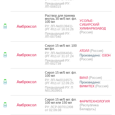
Предыдущий РУ:
ЛП-008315
Рас­твор для при­ема
внутрь 30 мг/5 мл: фл.
УСОЛЬЕ-
100 мл
СИБИРСКИЙ
Амброксол
РУ: ЛП-№(013941)-
ХИМФАРМЗАВОД
(РГ-RU) от 16.03.26
(Россия)
Предыдущий РУ:
ЛП-007540
Си­роп 15 мг/5 мл: 100
мл фл.
(Россия)
АТОЛЛ
РУ: ЛП-№(006404)-
Амброксол
Произведено:
ОЗОН
(РГ-RU) от 31.07.24
(Россия)
Предыдущий РУ:
ЛП-002739
Си­роп 15 мг/5 мл: фл.
100 мл
(Россия)
ВИАЛ
РУ: ЛП-№(011657)-
Амброксол
Произведено:
(РГ-RU) от 12.09.25
(Россия)
ВИФИТЕХ
Предыдущий РУ: П
N013028/01
Си­роп 15 мг/5 мл: фл.
ФАРМТЕХНОЛОГИЯ
100 мл или 150 мл
Амброксол
(Республика
РУ: ЛСР-007012/08
Беларусь)
от 02.09.08