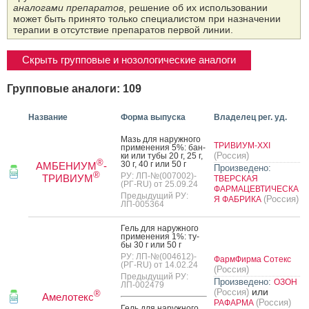
аналогами препаратов
, решение об их использовании
может быть принято только специалистом при назначении
терапии в отсутствие препаратов первой линии.
Скрыть групповые и нозологические аналоги
Групповые аналоги: 109
Название
Форма выпуска
Владелец рег. уд.
Мазь для на­руж­но­го
ТРИВИУМ-XXI
при­мене­ния 5%: бан­
(Россия)
ки или ту­бы 20 г, 25 г,
®
30 г, 40 г или 50 г
АМБЕНИУМ
-
Произведено:
®
РУ: ЛП-№(007002)-
ТРИВИУМ
ТВЕРСКАЯ
(РГ-RU) от 25.09.24
ФАРМАЦЕВТИЧЕСКА
Предыдущий РУ:
(Россия)
Я ФАБРИКА
ЛП-005364
Гель для на­руж­но­го
при­мене­ния 1%: ту­
бы 30 г или 50 г
РУ: ЛП-№(004612)-
ФармФирма Сотекс
(РГ-RU) от 14.02.24
(Россия)
Предыдущий РУ:
Произведено:
ОЗОН
ЛП-002479
или
(Россия)
®
Амелотекс
(Россия)
РАФАРМА
Гель для на­руж­но­го