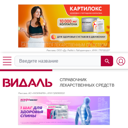
Реклама. ООО «Др. Редди’с Лабораторис», ИНН: 770
7321227
СПРАВОЧНИК
ЛЕКАРСТВЕННЫХ СРЕДСТВ
Реклама. АО «НИЖФАРМ», ИНН 526
0900010