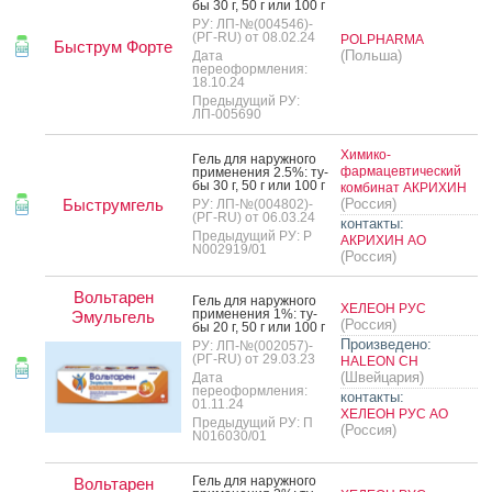
бы 30 г, 50 г или 100 г
РУ: ЛП-№(004546)-
(РГ-RU) от 08.02.24
POLPHARMA
Быструм Форте
(Польша)
Дата
переоформления:
18.10.24
Предыдущий РУ:
ЛП-005690
Химико-
Гель для на­руж­но­го
фармацевтический
при­мене­ния 2.5%: ту­
бы 30 г, 50 г или 100 г
комбинат АКРИХИН
Быструмгель
(Россия)
РУ: ЛП-№(004802)-
(РГ-RU) от 06.03.24
контакты:
Предыдущий РУ: Р
АКРИХИН АО
N002919/01
(Россия)
Вольтарен
Гель для на­руж­но­го
ХЕЛЕОН РУС
при­мене­ния 1%: ту­
Эмульгель
(Россия)
бы 20 г, 50 г или 100 г
Произведено:
РУ: ЛП-№(002057)-
(РГ-RU) от 29.03.23
HALEON CH
(Швейцария)
Дата
переоформления:
контакты:
01.11.24
ХЕЛЕОН РУС АО
Предыдущий РУ: П
(Россия)
N016030/01
Гель для на­руж­но­го
Вольтарен