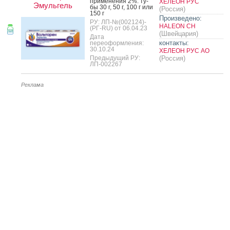
при­мене­ния 2%: ту­
ХЕЛЕОН РУС
Эмульгель
бы 30 г, 50 г, 100 г или
(Россия)
150 г
Произведено:
РУ: ЛП-№(002124)-
HALEON CH
(РГ-RU) от 06.04.23
(Швейцария)
Дата
контакты:
переоформления:
30.10.24
ХЕЛЕОН РУС АО
Предыдущий РУ:
(Россия)
ЛП-002267
Реклама