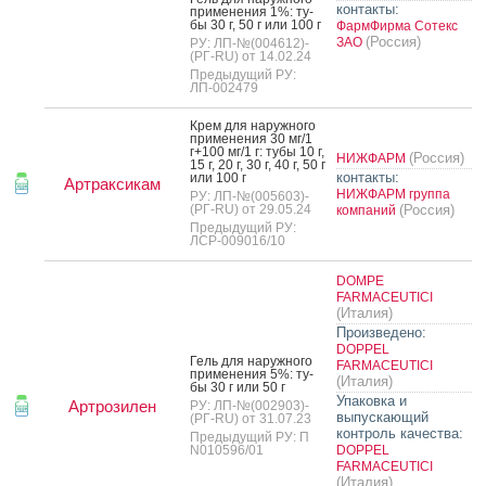
контакты:
при­мене­ния 1%: ту­
бы 30 г, 50 г или 100 г
ФармФирма Сотекс
(Россия)
ЗАО
РУ: ЛП-№(004612)-
(РГ-RU) от 14.02.24
Предыдущий РУ:
ЛП-002479
Крем для на­руж­но­го
при­мене­ния 30 мг/1
г+100 мг/1 г: ту­бы 10 г,
(Россия)
НИЖФАРМ
15 г, 20 г, 30 г, 40 г, 50 г
контакты:
или 100 г
Артраксикам
НИЖФАРМ группа
РУ: ЛП-№(005603)-
(РГ-RU) от 29.05.24
(Россия)
компаний
Предыдущий РУ:
ЛСР-009016/10
DOMPE
FARMACEUTICI
(Италия)
Произведено:
DOPPEL
Гель для на­руж­но­го
FARMACEUTICI
при­мене­ния 5%: ту­
(Италия)
бы 30 г или 50 г
Упаковка и
Артрозилен
РУ: ЛП-№(002903)-
выпускающий
(РГ-RU) от 31.07.23
контроль качества:
Предыдущий РУ: П
N010596/01
DOPPEL
FARMACEUTICI
(Италия)