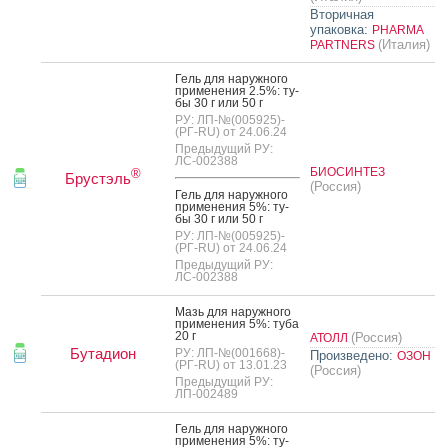
Вторичная
упаковка:
PHARMA
(Италия)
PARTNERS
Гель для на­руж­но­го
при­мене­ния 2.5%: ту­
бы 30 г или 50 г
РУ: ЛП-№(005925)-
(РГ-RU) от 24.06.24
Предыдущий РУ:
ЛС-002388
БИОСИНТЕЗ
®
Брустэль
(Россия)
Гель для на­руж­но­го
при­мене­ния 5%: ту­
бы 30 г или 50 г
РУ: ЛП-№(005925)-
(РГ-RU) от 24.06.24
Предыдущий РУ:
ЛС-002388
Мазь для на­руж­но­го
при­мене­ния 5%: ту­ба
20 г
(Россия)
АТОЛЛ
Бутадион
РУ: ЛП-№(001668)-
Произведено:
ОЗОН
(РГ-RU) от 13.01.23
(Россия)
Предыдущий РУ:
ЛП-002489
Гель для на­руж­но­го
при­мене­ния 5%: ту­