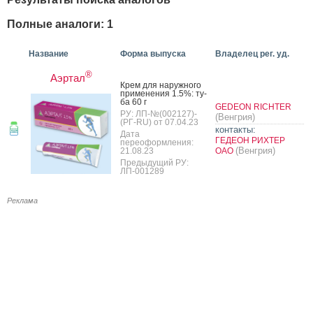
Полные аналоги: 1
Название
Форма выпуска
Владелец рег. уд.
®
Аэртал
Крем для на­руж­но­го
при­мене­ния 1.5%: ту­
ба 60 г
GEDEON RICHTER
РУ: ЛП-№(002127)-
(Венгрия)
(РГ-RU) от 07.04.23
контакты:
Дата
ГЕДЕОН РИХТЕР
переоформления:
(Венгрия)
21.08.23
ОАО
Предыдущий РУ:
ЛП-001289
Реклама