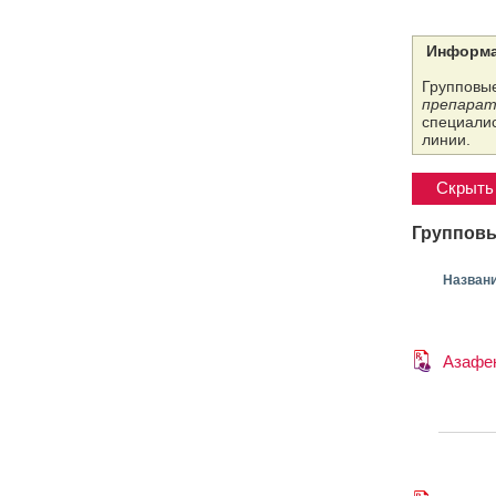
Информа
Групповые
препарат
специалис
линии.
Скрыть 
Групповы
Назван
Азафе