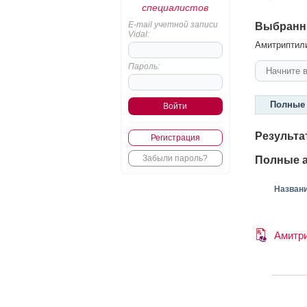
специалистов
E-mail учетной записи
Выбранн
Vidal:
Амитриптили
Пароль:
Полные 
Результа
Регистрация
Забыли пароль?
Полные а
Назван
Амитр