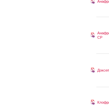
Анафр
Анафр
СР
Доксе
Клофр