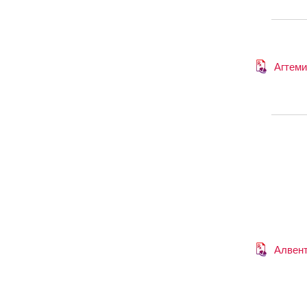
Агтем
Алвен