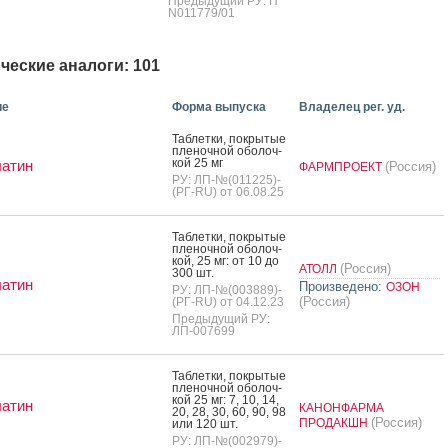
Предыдущий РУ: П
N011779/01
ческие аналоги: 101
ие
Форма выпуска
Владелец рег. уд.
Таб­летки, пок­ры­тые
пле­ноч­ной обо­лоч­
кой 25 мг
латин
(Россия)
ФАРМПРОЕКТ
РУ: ЛП-№(011225)-
(РГ-RU) от 06.08.25
Таб­летки, пок­ры­тые
пле­ноч­ной обо­лоч­
кой, 25 мг: от 10 до
(Россия)
АТОЛЛ
300 шт.
латин
Произведено:
ОЗОН
РУ: ЛП-№(003889)-
(Россия)
(РГ-RU) от 04.12.23
Предыдущий РУ:
ЛП-007699
Таб­летки, пок­ры­тые
пле­ноч­ной обо­лоч­
кой 25 мг: 7, 10, 14,
латин
КАНОНФАРМА
20, 28, 30, 60, 90, 98
(Россия)
ПРОДАКШН
или 120 шт.
РУ: ЛП-№(002979)-