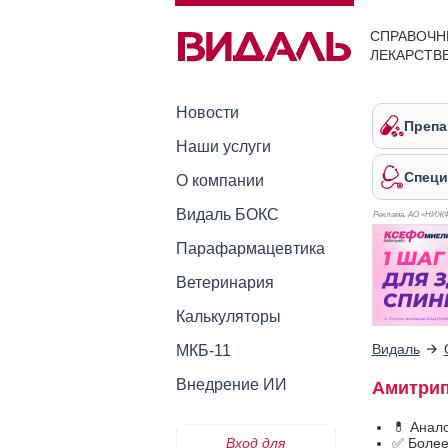
СПРАВОЧН
ЛЕКАРСТВ
Новости
Препа
Наши услуги
Специ
О компании
Видаль БОКС
Реклама. АО «НИЖ
Парафармацевтика
Ветеринария
Калькуляторы
Видаль
МКБ-11
Внедрение ИИ
Амитрип
💊 Анал
Вход для
✅ Более