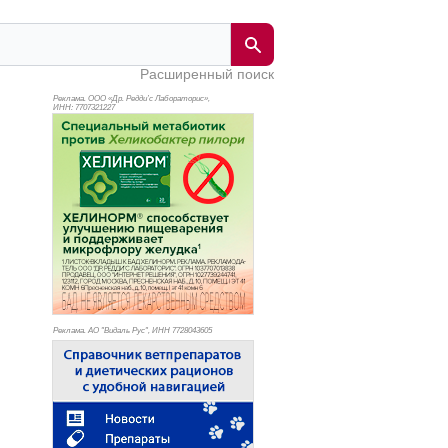
Расширенный поиск
Реклама. ООО «Др. Редди’с Лабораторис»,
ИНН: 770
7321227
Реклама. АО "Видаль Рус", ИНН 772
8043605