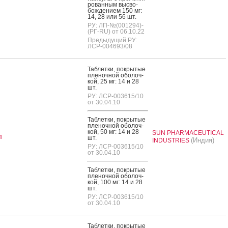
рован­ным выс­во­
бож­де­ни­ем 150 мг:
14, 28 или 56 шт.
РУ: ЛП-№(001294)-
(РГ-RU) от 06.10.22
Предыдущий РУ:
ЛСР-004693/08
Таб­летки, пок­ры­тые
пле­ноч­ной обо­лоч­
кой, 25 мг: 14 и 28
шт.
РУ: ЛСР-003615/10
от 30.04.10
Таб­летки, пок­ры­тые
пле­ноч­ной обо­лоч­
кой, 50 мг: 14 и 28
SUN PHARMACEUTICAL
л
шт.
(Индия)
INDUSTRIES
РУ: ЛСР-003615/10
от 30.04.10
Таб­летки, пок­ры­тые
пле­ноч­ной обо­лоч­
кой, 100 мг: 14 и 28
шт.
РУ: ЛСР-003615/10
от 30.04.10
Таб­летки, пок­ры­тые