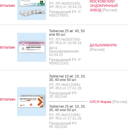
МОСКОВСКИЙ
РУ: ЛП-№(002245)-
иптилин
ЭНДОКРИННЫЙ
(РГ-RU) от 26.04.23
(Россия)
ЗАВОД
Предыдущий РУ: Р
N002756/01
Таб­летки 25 мг: 40, 50
или 60 шт.
РУ: ЛП-№(005700)-
(РГ-RU) от 10.06.24
ДАЛЬХИМФАРМ
иптилин
Дата
(Россия)
переоформления:
02.04.25
Предыдущий РУ: Р
N000221/02
Таб­летки 10 мг: 10, 20,
30, 40 или 50 шт.
РУ: ЛП-№(013366)-
(РГ-RU) от 27.01.26
Предыдущий РУ:
ЛС-001144
птилин-
(Россия)
АЛСИ Фарма
Таб­летки 25 мг: 10, 20,
30, 40 или 50 шт.
РУ: ЛП-№(013366)-
(РГ-RU) от 27.01.26
Предыдущий РУ:
ЛС-001144