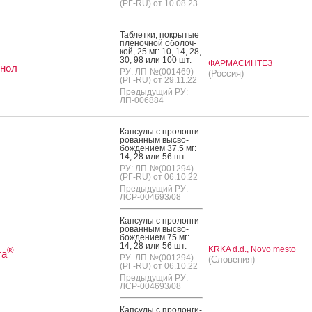
(РГ-RU) от 10.08.23
Таб­летки, пок­ры­тые
пле­ноч­ной обо­лоч­
кой, 25 мг: 10, 14, 28,
30, 98 или 100 шт.
ФАРМАСИНТЕЗ
инол
РУ: ЛП-№(001469)-
(Россия)
(РГ-RU) от 29.11.22
Предыдущий РУ:
ЛП-006884
Кап­су­лы с про­лон­ги­
рован­ным выс­во­
бож­де­ни­ем 37.5 мг:
14, 28 или 56 шт.
РУ: ЛП-№(001294)-
(РГ-RU) от 06.10.22
Предыдущий РУ:
ЛСР-004693/08
Кап­су­лы с про­лон­ги­
рован­ным выс­во­
бож­де­ни­ем 75 мг:
14, 28 или 56 шт.
KRKA d.d., Novo mesto
®
та
РУ: ЛП-№(001294)-
(Словения)
(РГ-RU) от 06.10.22
Предыдущий РУ:
ЛСР-004693/08
Кап­су­лы с про­лон­ги­