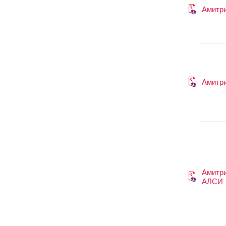
Амитр
Амитр
Амитри
АЛСИ