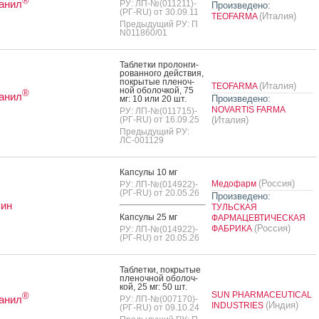
®
анил
РУ: ЛП-№(011211)-
Произведено:
(РГ-RU) от 30.09.11
(Италия)
TEOFARMA
Предыдущий РУ: П
N011860/01
Таб­летки про­лон­ги­
рован­но­го дей­ствия,
пок­ры­тые пле­ноч­
(Италия)
TEOFARMA
ной обо­лоч­кой, 75
®
анил
Произведено:
мг: 10 или 20 шт.
NOVARTIS FARMA
РУ: ЛП-№(011715)-
(РГ-RU) от 16.09.25
(Италия)
Предыдущий РУ:
ЛС-001129
Кап­су­лы 10 мг
(Россия)
Медофарм
РУ: ЛП-№(014922)-
(РГ-RU) от 20.05.26
Произведено:
пин
ТУЛЬСКАЯ
Кап­су­лы 25 мг
ФАРМАЦЕВТИЧЕСКАЯ
(Россия)
ФАБРИКА
РУ: ЛП-№(014922)-
(РГ-RU) от 20.05.26
Таб­летки, пок­ры­тые
пле­ноч­ной обо­лоч­
кой, 25 мг: 50 шт.
SUN PHARMACEUTICAL
®
анил
РУ: ЛП-№(007170)-
(Индия)
INDUSTRIES
(РГ-RU) от 09.10.24