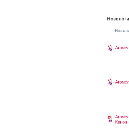
Нозологи
Назван
Агоме
Агоме
Агоме
Канон