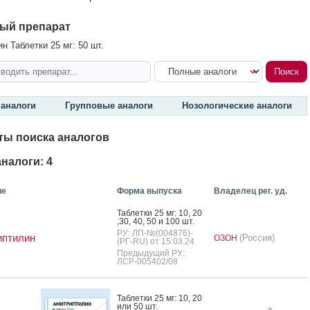
ый препарат
н Таблетки 25 мг: 50 шт.
аналоги
Групповые аналоги
Нозологические аналоги
ты поиска аналогов
налоги: 4
ие
Форма выпуска
Владелец рег. уд.
Таб­летки 25 мг: 10, 20
,30, 40, 50 и 100 шт.
РУ: ЛП-№(004876)-
иптилин
(Россия)
ОЗОН
(РГ-RU) от 15.03.24
Предыдущий РУ:
ЛСР-005402/08
Таб­летки 25 мг: 10, 20
или 50 шт.