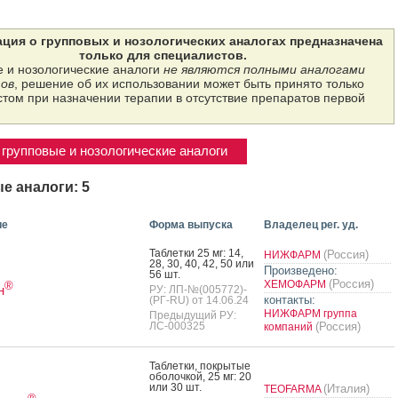
ция о групповых и нозологических аналогах предназначена
только для специалистов.
 и нозологические аналоги
не являются полными аналогами
ов
, решение об их использовании может быть принято только
том при назначении терапии в отсутствие препаратов первой
групповые и нозологические аналоги
е аналоги: 5
ие
Форма выпуска
Владелец рег. уд.
Таб­летки 25 мг: 14,
(Россия)
НИЖФАРМ
28, 30, 40, 42, 50 или
Произведено:
56 шт.
(Россия)
ХЕМОФАРМ
®
н
РУ: ЛП-№(005772)-
контакты:
(РГ-RU) от 14.06.24
НИЖФАРМ группа
Предыдущий РУ:
ЛС-000325
(Россия)
компаний
Таб­летки, пок­ры­тые
обо­лоч­кой, 25 мг: 20
или 30 шт.
(Италия)
TEOFARMA