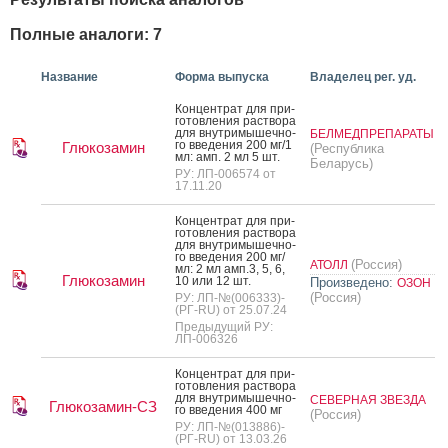
Полные аналоги: 7
Название
Форма выпуска
Владелец рег. уд.
Кон­цен­трат для при­
готов­ле­ния рас­тво­ра
для внут­ри­мышеч­но­
БЕЛМЕДПРЕПАРАТЫ
го вве­дения 200 мг/1
Глюкозамин
(Республика
мл: амп. 2 мл 5 шт.
Беларусь)
РУ: ЛП-006574 от
17.11.20
Кон­цен­трат для при­
готов­ле­ния рас­тво­ра
для внут­ри­мышеч­но­
го вве­дения 200 мг/
(Россия)
АТОЛЛ
мл: 2 мл амп.3, 5, 6,
Глюкозамин
10 или 12 шт.
Произведено:
ОЗОН
(Россия)
РУ: ЛП-№(006333)-
(РГ-RU) от 25.07.24
Предыдущий РУ:
ЛП-006326
Кон­цен­трат для при­
готов­ле­ния рас­тво­ра
для внут­ри­мышеч­но­
СЕВЕРНАЯ ЗВЕЗДА
Глюкозамин-СЗ
го вве­дения 400 мг
(Россия)
РУ: ЛП-№(013886)-
(РГ-RU) от 13.03.26