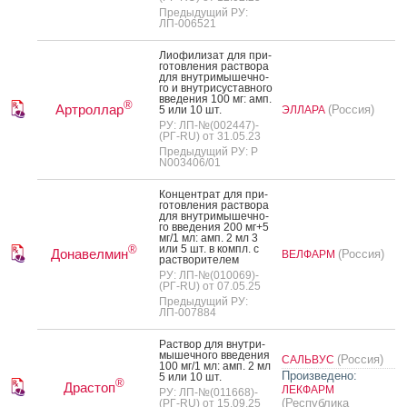
Предыдущий РУ:
ЛП-006521
Ли­офи­лизат для при­
готов­ле­ния рас­тво­ра
для внут­ри­мышеч­но­
го и внут­ри­сус­тавно­го
вве­дения 100 мг: амп.
®
Артроллар
(Россия)
5 или 10 шт.
ЭЛЛАРА
РУ: ЛП-№(002447)-
(РГ-RU) от 31.05.23
Предыдущий РУ: Р
N003406/01
Кон­цен­трат для при­
готов­ле­ния рас­тво­ра
для внут­ри­мышеч­но­
го вве­дения 200 мг+5
мг/1 мл: амп. 2 мл 3
или 5 шт. в компл. с
®
Донавелмин
(Россия)
ВЕЛФАРМ
рас­тво­рите­лем
РУ: ЛП-№(010069)-
(РГ-RU) от 07.05.25
Предыдущий РУ:
ЛП-007884
Рас­твор для внут­ри­
мышеч­но­го вве­дения
(Россия)
САЛЬВУС
100 мг/1 мл: амп. 2 мл
Произведено:
5 или 10 шт.
®
Драстоп
ЛЕКФАРМ
РУ: ЛП-№(011668)-
(Республика
(РГ-RU) от 15.09.25