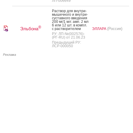
ЛП-006649
Рас­твор для внут­ри­
мышеч­но­го и внут­ри­
сус­тавно­го вве­дения
200 мг/1 мл: амп. 2 мл
6 или 12 шт. в компл.
®
Эльбона
(Россия)
с рас­тво­рите­лем
ЭЛЛАРА
РУ: ЛП-№(002576)-
(РГ-RU) от 21.06.23
Предыдущий РУ:
ЛСР-000050
Реклама