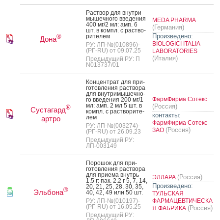
Рас­твор для внут­ри­
мышеч­но­го вве­дения
MEDA PHARMA
400 мг/2 мл: амп. 6
(Германия)
шт. в компл. с рас­тво­
Произведено:
рите­лем
®
Дона
BIOLOGICI ITALIA
РУ: ЛП-№(010896)-
(РГ-RU) от 09.07.25
LABORATORIES
(Италия)
Предыдущий РУ: П
N013737/01
Кон­цен­трат для при­
готов­ле­ния рас­тво­ра
для внут­ри­мышеч­но­
ФармФирма Сотекс
го вве­дения 200 мг/1
мл: амп. 2 мл 5 шт. в
(Россия)
®
Сустагард
компл. с рас­тво­рите­
контакты:
лем
артро
ФармФирма Сотекс
РУ: ЛП-№(003274)-
(Россия)
ЗАО
(РГ-RU) от 26.09.23
Предыдущий РУ:
ЛП-003149
По­рошок для при­
готов­ле­ния рас­тво­ра
для при­ема внутрь
(Россия)
ЭЛЛАРА
1.5 г: пак. 2.2 г 5, 7, 14,
Произведено:
20, 21, 25, 28, 30, 35,
®
Эльбона
40, 42, 49 или 50 шт.
ТУЛЬСКАЯ
РУ: ЛП-№(010197)-
ФАРМАЦЕВТИЧЕСКА
(РГ-RU) от 16.05.25
(Россия)
Я ФАБРИКА
Предыдущий РУ: