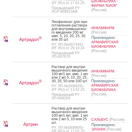
БИОФАБРИКА -
(РГ-RU) от 17.02.25
ФИРМА "БИОК"
Предыдущий РУ:
(Россия)
ЛСР-009923/08
Ли­офи­лизат для при­
готов­ле­ния рас­тво­ра
ИНКАМФАРМ
для внут­ри­мышеч­но­
(Россия)
го вве­дения 200 мг:
амп. 5, 10, 20, 25, 30
Произведено:
®
Артрадол
или 35 шт.
АРМАВИРСКАЯ
РУ: ЛП-№(007445)-
БИОФАБРИКА
(РГ-RU) от 29.10.24
(Россия)
Предыдущий РУ:
ЛП-007670
Рас­твор для внут­ри­
мышеч­но­го вве­дения
ИНКАМФАРМ
100 мг/1 мл: амп. 1 мл
(Россия)
или 2 мл 5, 10, 20, 25,
Произведено:
30, 35, 50 или 100 шт.
®
Артрадол
АРМАВИРСКАЯ
РУ: ЛП-№(008829)-
(РГ-RU) от 13.02.25
БИОФАБРИКА
(Россия)
Предыдущий РУ:
ЛП-008269
Рас­твор для внут­ри­
мышеч­но­го вве­дения
100 мг/1 мл: амп. 1 мл
или 2 мл 5, 10 или 25
(Россия)
САЛЬВУС
шт.
Артрин
Произведено:
РУ: ЛП-№(008805)-
(Россия)
ЭЛЛАРА
(РГ-RU) от 12.02.25