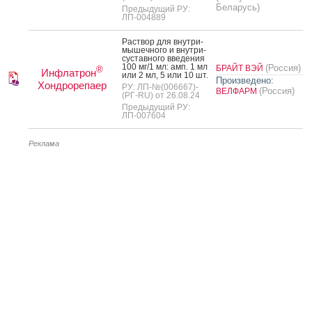
Беларусь)
Предыдущий РУ:
ЛП-004889
Рас­твор для внут­ри­
мышеч­но­го и внут­ри­
сус­тавно­го вве­дения
100 мг/1 мл: амп. 1 мл
(Россия)
БРАЙТ ВЭЙ
®
Инфлатрон
или 2 мл, 5 или 10 шт.
Произведено:
Хондрорепаер
РУ: ЛП-№(006667)-
(Россия)
ВЕЛФАРМ
(РГ-RU) от 26.08.24
Предыдущий РУ:
ЛП-007604
Реклама