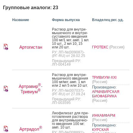
Групповые аналоги: 23
Название
Форма выпуска
Владелец рег. уд.
Рас­твор для внут­ри­
мышеч­но­го и внут­ри­
сус­тавно­го вве­дения
100 мг/1 мл: амп. 1 мл
10 шт., 2 мл 10, 15
Артогистан
(Россия)
или 20 шт.
ГРОТЕКС
РУ: ЛП-№(009087)-
(РГ-RU) от 28.02.25
Предыдущий РУ:
ЛП-004149
Рас­твор для внут­ри­
ТРИВИУМ-XXI
мышеч­но­го вве­дения
(Россия)
100 мг/мл: амп. 1 мл
®
или 2 мл 5 или 10 шт.
Артравир
-
Произведено:
®
РУ: ЛП-№(007037)-
Тривиум
АРМАВИРСКАЯ
(РГ-RU) от 27.09.24
БИОФАБРИКА
Предыдущий РУ:
(Россия)
ЛП-003595
Ли­офи­лизат для при­
ИНКАМФАРМ
готов­ле­ния рас­тво­ра
(Россия)
для внут­ри­мышеч­но­
го вве­дения 100 мг:
Произведено:
амп. 10 шт.
®
Артрадол
КУРСКАЯ
РУ: ЛП-№(008891)-