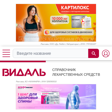
Реклама. ООО «Др. Редди’с Лабораторис», ИНН: 770
7321227
СПРАВОЧНИК
ЛЕКАРСТВЕННЫХ СРЕДСТВ
Реклама. АО «НИЖФАРМ», ИНН 526
0900010