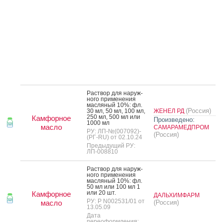
Рас­твор для на­руж­
но­го при­мене­ния
мас­ля­ный 10%: фл.
(Россия)
30 мл, 50 мл, 100 мл,
ЖЕНЕЛ РД
250 мл, 500 мл или
Камфорное
Произведено:
1000 мл
масло
САМАРАМЕДПРОМ
РУ: ЛП-№(007092)-
(Россия)
(РГ-RU) от 02.10.24
Предыдущий РУ:
ЛП-008810
Рас­твор для на­руж­
но­го при­мене­ния
мас­ля­ный 10%: фл.
50 мл или 100 мл 1
или 20 шт.
Камфорное
ДАЛЬХИМФАРМ
РУ: Р N002531/01 от
масло
(Россия)
13.05.09
Дата
переоформления: