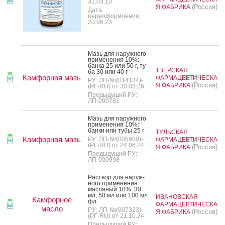
31.03.10
(Россия)
Я ФАБРИКА
Дата
переоформления:
20.06.23
Мазь для на­руж­но­го
при­мене­ния 10%:
бан­ка 25 или 50 г, ту­
ТВЕРСКАЯ
ба 30 или 40 г
Камфорная мазь
ФАРМАЦЕВТИЧЕСКА
РУ: ЛП-№(014134)-
(Россия)
Я ФАБРИКА
(РГ-RU) от 30.03.26
Предыдущий РУ:
ЛП-000781
Мазь для на­руж­но­го
при­мене­ния 10%:
бан­ки или ту­бы 25 г
ТУЛЬСКАЯ
Камфорная мазь
РУ: ЛП-№(005900)-
ФАРМАЦЕВТИЧЕСКА
(РГ-RU) от 24.06.24
(Россия)
Я ФАБРИКА
Предыдущий РУ:
ЛП-000998
Рас­твор для на­руж­
но­го при­мене­ния
мас­ля­ный 10%: 30
мл, 50 мл или 100 мл
ИВАНОВСКАЯ
Камфорное
фл.
ФАРМАЦЕВТИЧЕСКА
масло
РУ: ЛП-№(007323)-
(Россия)
Я ФАБРИКА
(РГ-RU) от 21.10.24
Предыдущий РУ: