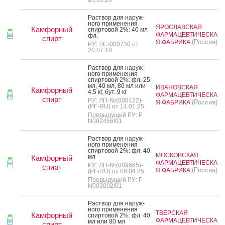
Рас­твор для на­руж­
но­го при­мене­ния
ЯРОСЛАВСКАЯ
Камфорный
спир­то­вой 2%: 40 мл
ФАРМАЦЕВТИЧЕСКА
фл.
спирт
(Россия)
Я ФАБРИКА
РУ: ЛС-000730 от
20.07.10
Рас­твор для на­руж­
но­го при­мене­ния
спир­то­вой 2%: фл. 25
мл, 40 мл, 80 мл или
ИВАНОВСКАЯ
Камфорный
4.5 кг, бут. 9 кг
ФАРМАЦЕВТИЧЕСКА
спирт
РУ: ЛП-№(008422)-
(Россия)
Я ФАБРИКА
(РГ-RU) от 14.01.25
Предыдущий РУ: Р
N002456/01
Рас­твор для на­руж­
но­го при­мене­ния
спир­то­вой 2%: фл. 40
МОСКОВСКАЯ
мл
Камфорный
ФАРМАЦЕВТИЧЕСКА
РУ: ЛП-№(009665)-
спирт
(Россия)
Я ФАБРИКА
(РГ-RU) от 08.04.25
Предыдущий РУ: Р
N003092/01
Рас­твор для на­руж­
но­го при­мене­ния
ТВЕРСКАЯ
Камфорный
спир­то­вой 2%: фл. 40
ФАРМАЦЕВТИЧЕСКА
мл или 80 мл
спирт