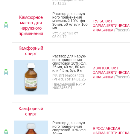
15.11.22
Рас­твор для на­руж­
Камфорное
но­го при­мене­ния
мас­ля­ный 10%: фл.
ТУЛЬСКАЯ
масло для
30 мл, 50 мл или 100
ФАРМАЦЕВТИЧЕСКА
наружного
мл
(Россия)
Я ФАБРИКА
применения
РУ: 71/273/3 от
05.04.72
Камфорный
спирт
Рас­твор для на­руж­
но­го при­мене­ния
спир­то­вой 10%: фл.
25 мл, 40 мл, 80 мл
ИВАНОВСКАЯ
или 4.5 кг, бут. 9 кг
ФАРМАЦЕВТИЧЕСКА
РУ: ЛП-№(008422)-
(Россия)
Я ФАБРИКА
(РГ-RU) от 14.01.25
Предыдущий РУ: Р
N002456/01
Камфорный
спирт
Рас­твор для на­руж­
но­го при­мене­ния
ЯРОСЛАВСКАЯ
спир­то­вой 10%: фл.
ФАРМАЦЕВТИЧЕСКА
40 мл