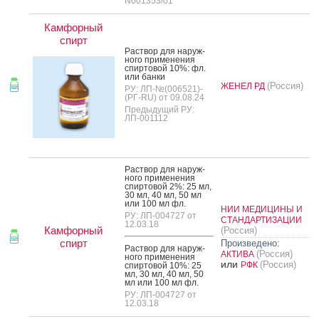
N001353/01
Камфорный
спирт
Рас­твор для на­руж­
но­го при­мене­ния
спир­то­вой 10%: фл.
или бан­ки
(Россия)
ЖЕНЕЛ РД
РУ: ЛП-№(006521)-
(РГ-RU) от 09.08.24
Предыдущий РУ:
ЛП-001112
Рас­твор для на­руж­
но­го при­мене­ния
спир­то­вой 2%: 25 мл,
30 мл, 40 мл, 50 мл
или 100 мл фл.
НИИ МЕДИЦИНЫ И
РУ: ЛП-004727 от
СТАНДАРТИЗАЦИИ
12.03.18
Камфорный
(Россия)
спирт
Произведено:
Рас­твор для на­руж­
(Россия)
АКТИВА
но­го при­мене­ния
или
(Россия)
РФК
спир­то­вой 10%: 25
мл, 30 мл, 40 мл, 50
мл или 100 мл фл.
РУ: ЛП-004727 от
12.03.18