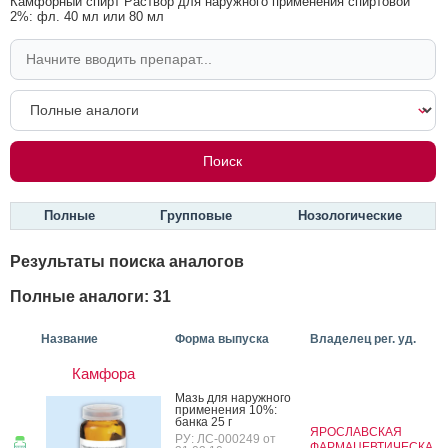
Камфорный спирт Раствор для наружного применения спиртовой
2%: фл. 40 мл или 80 мл
Полные
Групповые
Нозологические
Результаты поиска аналогов
Полные аналоги: 31
Название
Форма выпуска
Владелец рег. уд.
Камфора
Мазь для на­руж­но­го
при­мене­ния 10%:
бан­ка 25 г
ЯРОСЛАВСКАЯ
РУ: ЛС-000249 от
ФАРМАЦЕВТИЧЕСКА