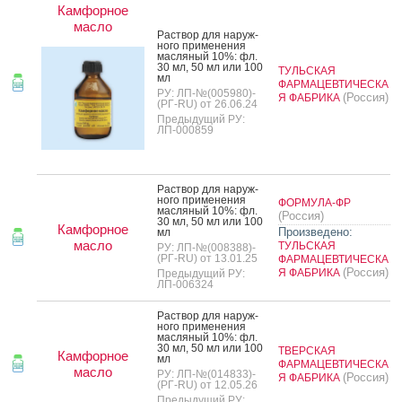
Камфорное
масло
Рас­твор для на­руж­
но­го при­мене­ния
мас­ля­ный 10%: фл.
30 мл, 50 мл или 100
ТУЛЬСКАЯ
мл
ФАРМАЦЕВТИЧЕСКА
РУ: ЛП-№(005980)-
(Россия)
Я ФАБРИКА
(РГ-RU) от 26.06.24
Предыдущий РУ:
ЛП-000859
Рас­твор для на­руж­
но­го при­мене­ния
ФОРМУЛА-ФР
мас­ля­ный 10%: фл.
(Россия)
30 мл, 50 мл или 100
Камфорное
Произведено:
мл
масло
ТУЛЬСКАЯ
РУ: ЛП-№(008388)-
(РГ-RU) от 13.01.25
ФАРМАЦЕВТИЧЕСКА
(Россия)
Я ФАБРИКА
Предыдущий РУ:
ЛП-006324
Рас­твор для на­руж­
но­го при­мене­ния
мас­ля­ный 10%: фл.
30 мл, 50 мл или 100
ТВЕРСКАЯ
Камфорное
мл
ФАРМАЦЕВТИЧЕСКА
масло
РУ: ЛП-№(014833)-
(Россия)
Я ФАБРИКА
(РГ-RU) от 12.05.26
Предыдущий РУ: