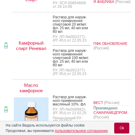
(Россия)
Я ФАБРИКА
РУ: ЛСР-008549/09
от 26.10.09
Рас­твор для на­руж­
но­го при­мене­ния
спир­то­вой 20 мг/мл:
фл. 25 мл, 40 мл или
80 мл
РУ: ЛП-№(002377)-
(РГ-RU) от 22.05.23
Камфорный
ПФК ОБНОВЛЕНИЕ
спирт Реневал
(Россия)
Рас­твор для на­руж­
но­го при­мене­ния
спир­то­вой 100 мг/мл:
фл. 25 мл, 40 мл или
80 мл
РУ: ЛП-№(002377)-
(РГ-RU) от 22.05.23
Масло
камфорное
Рас­твор для на­руж­
но­го при­мене­ния
(Россия)
ВЕСТ
мас­ля­ный 10%: фл.
Произведено:
РУ: ЛП-№(008982)-
САМАРАМЕДПРОМ
(РГ-RU) от 21.02.25
(Россия)
Предыдущий РУ:
ЛП-002052
На сайте Видаль используются файлы cookie
Ok
Продолжая, вы принимаете
пользовательское соглашение
.