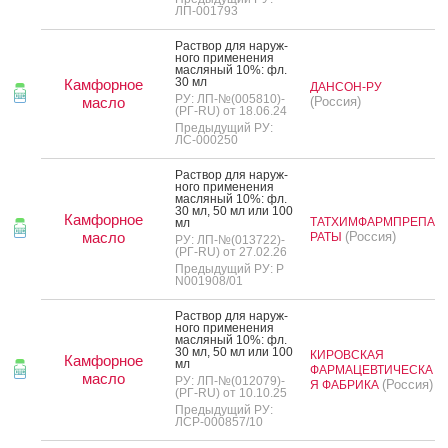
ЛП-001793
Рас­твор для на­руж­
но­го при­мене­ния
мас­ля­ный 10%: фл.
30 мл
Камфорное
ДАНСОН-РУ
РУ: ЛП-№(005810)-
масло
(Россия)
(РГ-RU) от 18.06.24
Предыдущий РУ:
ЛС-000250
Рас­твор для на­руж­
но­го при­мене­ния
мас­ля­ный 10%: фл.
30 мл, 50 мл или 100
Камфорное
ТАТХИМФАРМПРЕПА
мл
масло
(Россия)
РАТЫ
РУ: ЛП-№(013722)-
(РГ-RU) от 27.02.26
Предыдущий РУ: Р
N001908/01
Рас­твор для на­руж­
но­го при­мене­ния
мас­ля­ный 10%: фл.
30 мл, 50 мл или 100
КИРОВСКАЯ
Камфорное
мл
ФАРМАЦЕВТИЧЕСКА
масло
РУ: ЛП-№(012079)-
(Россия)
Я ФАБРИКА
(РГ-RU) от 10.10.25
Предыдущий РУ:
ЛСР-000857/10