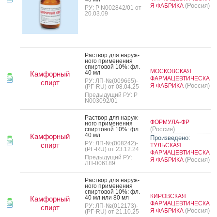
(Россия)
Я ФАБРИКА
РУ: Р N002842/01 от
20.03.09
Рас­твор для на­руж­
но­го при­мене­ния
спир­то­вой 10%: фл.
МОСКОВСКАЯ
40 мл
Камфорный
ФАРМАЦЕВТИЧЕСКА
РУ: ЛП-№(009665)-
спирт
(Россия)
Я ФАБРИКА
(РГ-RU) от 08.04.25
Предыдущий РУ: Р
N003092/01
Рас­твор для на­руж­
ФОРМУЛА-ФР
но­го при­мене­ния
(Россия)
спир­то­вой 10%: фл.
40 мл
Камфорный
Произведено:
РУ: ЛП-№(008242)-
спирт
ТУЛЬСКАЯ
(РГ-RU) от 23.12.24
ФАРМАЦЕВТИЧЕСКА
Предыдущий РУ:
(Россия)
Я ФАБРИКА
ЛП-006189
Рас­твор для на­руж­
но­го при­мене­ния
спир­то­вой 10%: фл.
КИРОВСКАЯ
40 мл или 80 мл
Камфорный
ФАРМАЦЕВТИЧЕСКА
РУ: ЛП-№(012173)-
спирт
(Россия)
Я ФАБРИКА
(РГ-RU) от 21.10.25