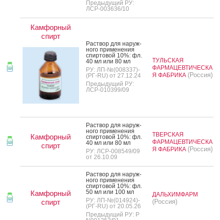
Предыдущий РУ:
ЛСР-003636/10
Камфорный
спирт
Рас­твор для на­руж­
но­го при­мене­ния
спир­то­вой 10%: фл.
ТУЛЬСКАЯ
40 мл или 80 мл
ФАРМАЦЕВТИЧЕСКА
РУ: ЛП-№(008337)-
(Россия)
Я ФАБРИКА
(РГ-RU) от 27.12.24
Предыдущий РУ:
ЛСР-010399/09
Рас­твор для на­руж­
но­го при­мене­ния
ТВЕРСКАЯ
Камфорный
спир­то­вой 10%: фл.
ФАРМАЦЕВТИЧЕСКА
40 мл или 80 мл
спирт
(Россия)
Я ФАБРИКА
РУ: ЛСР-008549/09
от 26.10.09
Рас­твор для на­руж­
но­го при­мене­ния
спир­то­вой 10%: фл.
50 мл или 100 мл
Камфорный
ДАЛЬХИМФАРМ
РУ: ЛП-№(014924)-
спирт
(Россия)
(РГ-RU) от 20.05.26
Предыдущий РУ: Р