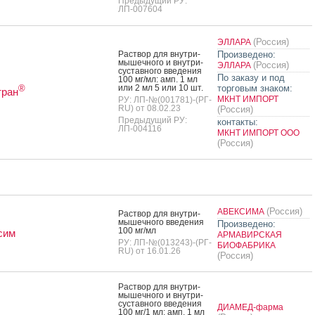
Предыдущий РУ:
ЛП-007604
(Россия)
ЭЛЛАРА
Рас­твор для внут­ри­
Произведено:
мышеч­но­го и внут­ри­
(Россия)
ЭЛЛАРА
сус­тавно­го вве­дения
По заказу и под
100 мг/мл: амп. 1 мл
или 2 мл 5 или 10 шт.
торговым знаком:
®
тран
МКНТ ИМПОРТ
РУ: ЛП-№(001781)-(РГ-
RU) от 08.02.23
(Россия)
Предыдущий РУ:
контакты:
ЛП-004116
МКНТ ИМПОРТ ООО
(Россия)
(Россия)
АВЕКСИМА
Рас­твор для внут­ри­
мышеч­но­го вве­дения
Произведено:
100 мг/мл
сим
АРМАВИРСКАЯ
РУ: ЛП-№(013243)-(РГ-
БИОФАБРИКА
RU) от 16.01.26
(Россия)
Рас­твор для внут­ри­
мышеч­но­го и внут­ри­
сус­тавно­го вве­дения
ДИАМЕД-фарма
100 мг/1 мл: амп. 1 мл