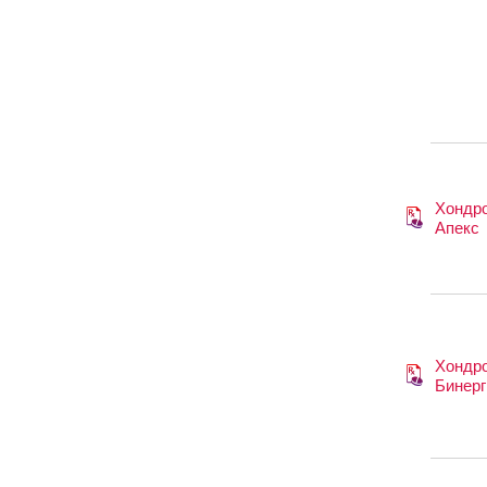
Хондро
Апекс
Хондро
Бинерг