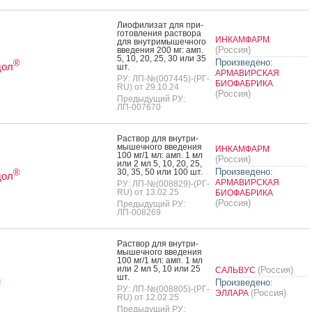
Ли­офи­лизат для при­
готов­ле­ния рас­тво­ра
ИНКАМФАРМ
для внут­ри­мышеч­но­го
(Россия)
вве­дения 200 мг: амп.
5, 10, 20, 25, 30 или 35
Произведено:
®
дол
шт.
АРМАВИРСКАЯ
РУ: ЛП-№(007445)-(РГ-
БИОФАБРИКА
RU) от 29.10.24
(Россия)
Предыдущий РУ:
ЛП-007670
Рас­твор для внут­ри­
мышеч­но­го вве­дения
ИНКАМФАРМ
100 мг/1 мл: амп. 1 мл
(Россия)
или 2 мл 5, 10, 20, 25,
Произведено:
30, 35, 50 или 100 шт.
®
дол
АРМАВИРСКАЯ
РУ: ЛП-№(008829)-(РГ-
RU) от 13.02.25
БИОФАБРИКА
(Россия)
Предыдущий РУ:
ЛП-008269
Рас­твор для внут­ри­
мышеч­но­го вве­дения
100 мг/1 мл: амп. 1 мл
или 2 мл 5, 10 или 25
(Россия)
САЛЬВУС
шт.
н
Произведено:
РУ: ЛП-№(008805)-(РГ-
(Россия)
ЭЛЛАРА
RU) от 12.02.25
Предыдущий РУ: