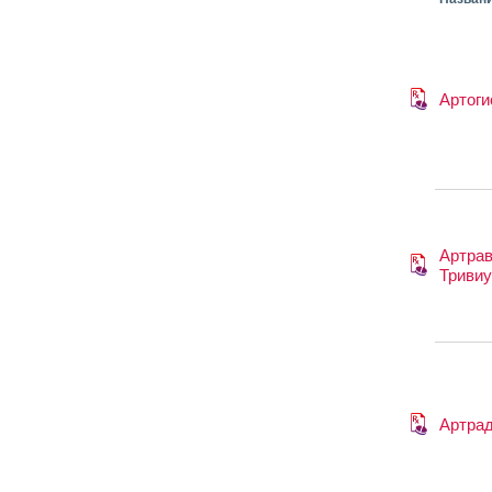
Артоги
Артра
Триви
Артра