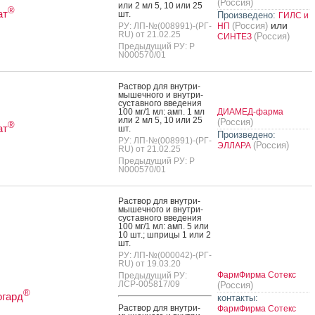
(Россия)
или 2 мл 5, 10 или 25
®
ат
шт.
Произведено:
ГИЛС и
или
(Россия)
РУ: ЛП-№(008991)-(РГ-
НП
RU) от 21.02.25
(Россия)
СИНТЕЗ
Предыдущий РУ: Р
N000570/01
Рас­твор для внут­ри­
мышеч­но­го и внут­ри­
сус­тавно­го вве­дения
100 мг/1 мл: амп. 1 мл
ДИАМЕД-фарма
или 2 мл 5, 10 или 25
(Россия)
®
ат
шт.
Произведено:
РУ: ЛП-№(008991)-(РГ-
(Россия)
ЭЛЛАРА
RU) от 21.02.25
Предыдущий РУ: Р
N000570/01
Рас­твор для внут­ри­
мышеч­но­го и внут­ри­
сус­тавно­го вве­дения
100 мг/1 мл: амп. 5 или
10 шт.; шпри­цы 1 или 2
шт.
РУ: ЛП-№(000042)-(РГ-
RU) от 19.03.20
ФармФирма Сотекс
Предыдущий РУ:
ЛСР-005817/09
(Россия)
®
огард
контакты:
Рас­твор для внут­ри­
ФармФирма Сотекс