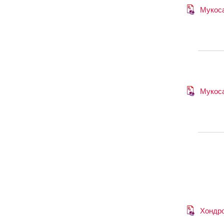
Мукос
Мукос
Хондр