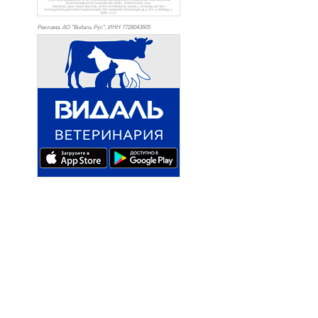
Реклама. АО "Видаль Рус", ИНН 772
8043605