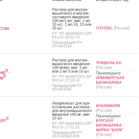
Рас­твор для внут­ри­
мышеч­но­го и внут­ри­
сус­тавно­го вве­дения
100 мг/1 мл: амп. 1 мл
10 шт., 2 мл 10, 15 или
стан
(Россия)
20 шт.
ГРОТЕКС
РУ: ЛП-№(009087)-(РГ-
RU) от 28.02.25
Предыдущий РУ:
ЛП-004149
Рас­твор для внут­ри­
ТРИВИУМ-XXI
мышеч­но­го вве­дения
(Россия)
100 мг/мл: амп. 1 мл
®
или 2 мл 5 или 10 шт.
вир
-
Произведено:
®
РУ: ЛП-№(007037)-(РГ-
ум
АРМАВИРСКАЯ
RU) от 27.09.24
БИОФАБРИКА
Предыдущий РУ:
(Россия)
ЛП-003595
Ли­офи­лизат для при­
ИНКАМФАРМ
готов­ле­ния рас­тво­ра
(Россия)
для внут­ри­мышеч­но­го
вве­дения 100 мг: амп.
Произведено:
10 шт.
®
дол
КУРСКАЯ
РУ: ЛП-№(008891)-(РГ-
БИОФАБРИКА -
RU) от 17.02.25
ФИРМА "БИОК"
Предыдущий РУ:
(Россия)
ЛСР-009923/08