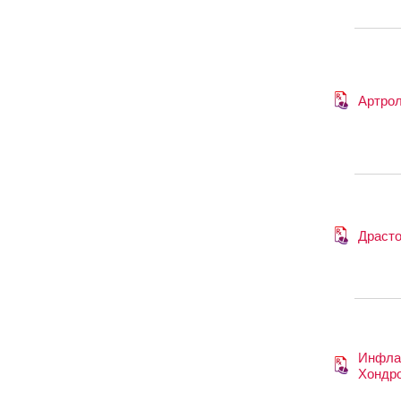
Артро
Драст
Инфла
Хондр