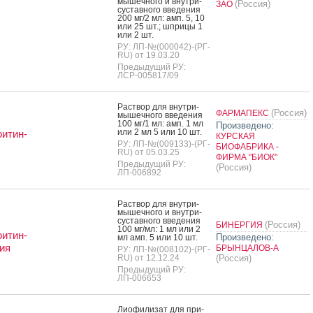
мышеч­но­го и внут­ри­
(Россия)
ЗАО
сус­тавно­го вве­дения
200 мг/2 мл: амп. 5, 10
или 25 шт.; шпри­цы 1
или 2 шт.
РУ: ЛП-№(000042)-(РГ-
RU) от 19.03.20
Предыдущий РУ:
ЛСР-005817/09
Рас­твор для внут­ри­
(Россия)
ФАРМАПЕКС
мышеч­но­го вве­дения
100 мг/1 мл: амп. 1 мл
Произведено:
или 2 мл 5 или 10 шт.
итин-
КУРСКАЯ
РУ: ЛП-№(009133)-(РГ-
БИОФАБРИКА -
RU) от 05.03.25
ФИРМА "БИОК"
Предыдущий РУ:
(Россия)
ЛП-006892
Рас­твор для внут­ри­
мышеч­но­го и внут­ри­
сус­тавно­го вве­дения
(Россия)
БИНЕРГИЯ
100 мг/мл: 1 мл или 2
итин-
Произведено:
мл амп. 5 или 10 шт.
ия
БРЫНЦАЛОВ-А
РУ: ЛП-№(008102)-(РГ-
RU) от 12.12.24
(Россия)
Предыдущий РУ:
ЛП-006653
Ли­офи­лизат для при­