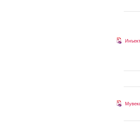
Инъек
Мувек