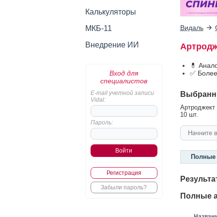
Калькуляторы
Видаль
МКБ-11
Внедрение ИИ
Артродж
💊 Анал
Вход для
✅ Более
специалистов
E-mail учетной записи
Выбранн
Vidal:
Артроджект 
10 шт.
Пароль:
Полные 
Регистрация
Результа
Забыли пароль?
Полные а
Назван