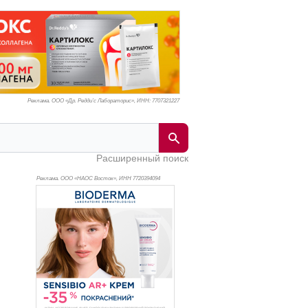
Реклама. ООО «Др. Редди’с Лабораторис», ИНН: 770
7321227
Расширенный поиск
Реклама. ООО «НАОС Восток», ИНН 772
0394094