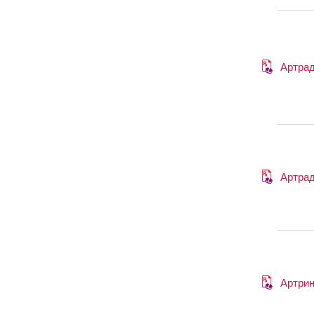
Артра
Артра
Артри