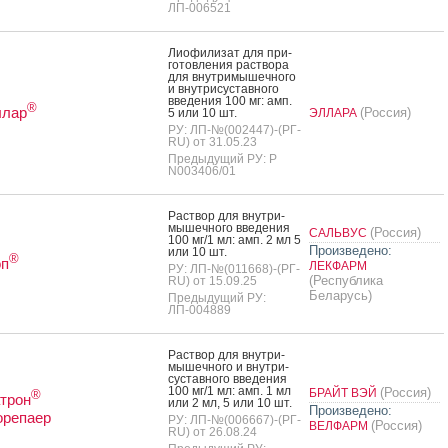
ЛП-006521
Ли­офи­лизат для при­
готов­ле­ния рас­тво­ра
для внут­ри­мышеч­но­го
и внут­ри­сус­тавно­го
вве­дения 100 мг: амп.
®
ллар
(Россия)
5 или 10 шт.
ЭЛЛАРА
РУ: ЛП-№(002447)-(РГ-
RU) от 31.05.23
Предыдущий РУ: Р
N003406/01
Рас­твор для внут­ри­
мышеч­но­го вве­дения
(Россия)
САЛЬВУС
100 мг/1 мл: амп. 2 мл 5
Произведено:
или 10 шт.
®
оп
ЛЕКФАРМ
РУ: ЛП-№(011668)-(РГ-
(Республика
RU) от 15.09.25
Беларусь)
Предыдущий РУ:
ЛП-004889
Рас­твор для внут­ри­
мышеч­но­го и внут­ри­
сус­тавно­го вве­дения
100 мг/1 мл: амп. 1 мл
(Россия)
БРАЙТ ВЭЙ
®
трон
или 2 мл, 5 или 10 шт.
Произведено:
орепаер
РУ: ЛП-№(006667)-(РГ-
(Россия)
ВЕЛФАРМ
RU) от 26.08.24