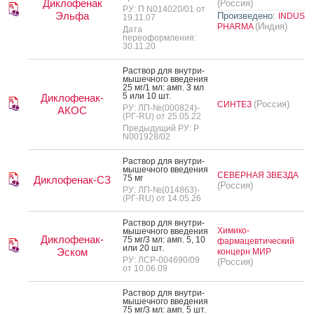
Диклофенак
(Россия)
РУ: П N014020/01 от
Эльфа
Произведено:
INDUS
19.11.07
(Индия)
PHARMA
Дата
переоформления:
30.11.20
Рас­твор для внут­ри­
мышеч­но­го вве­дения
25 мг/1 мл: амп. 3 мл
5 или 10 шт.
Диклофенак-
(Россия)
СИНТЕЗ
РУ: ЛП-№(000824)-
АКОС
(РГ-RU) от 25.05.22
Предыдущий РУ: Р
N001928/02
Рас­твор для внут­ри­
мышеч­но­го вве­дения
СЕВЕРНАЯ ЗВЕЗДА
75 мг
Диклофенак-СЗ
(Россия)
РУ: ЛП-№(014863)-
(РГ-RU) от 14.05.26
Рас­твор для внут­ри­
Химико-
мышеч­но­го вве­дения
Диклофенак-
75 мг/3 мл: амп. 5, 10
фармацевтический
или 20 шт.
Эском
концерн МИР
РУ: ЛСР-004690/09
(Россия)
от 10.06.09
Рас­твор для внут­ри­
мышеч­но­го вве­дения
75 мг/3 мл: амп. 5 шт.