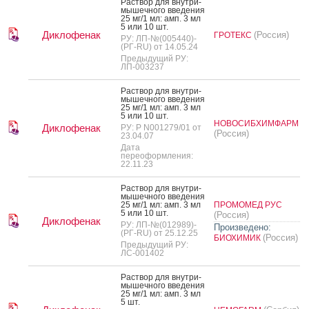
Рас­твор для внут­ри­
мышеч­но­го вве­дения
25 мг/1 мл: амп. 3 мл
5 или 10 шт.
Диклофенак
(Россия)
ГРОТЕКС
РУ: ЛП-№(005440)-
(РГ-RU) от 14.05.24
Предыдущий РУ:
ЛП-003237
Рас­твор для внут­ри­
мышеч­но­го вве­дения
25 мг/1 мл: амп. 3 мл
5 или 10 шт.
НОВОСИБХИМФАРМ
Диклофенак
РУ: Р N001279/01 от
(Россия)
23.04.07
Дата
переоформления:
22.11.23
Рас­твор для внут­ри­
мышеч­но­го вве­дения
25 мг/1 мл: амп. 3 мл
ПРОМОМЕД РУС
5 или 10 шт.
(Россия)
Диклофенак
РУ: ЛП-№(012989)-
Произведено:
(РГ-RU) от 25.12.25
(Россия)
БИОХИМИК
Предыдущий РУ:
ЛС-001402
Рас­твор для внут­ри­
мышеч­но­го вве­дения
25 мг/1 мл: амп. 3 мл
5 шт.