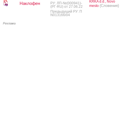
KRKA d.d., Novo
Наклофен
РУ: ЛП-№(000941)-
(Словения)
mesto
(РГ-RU) от 27.06.22
Предыдущий РУ: П
N013166/04
Реклама