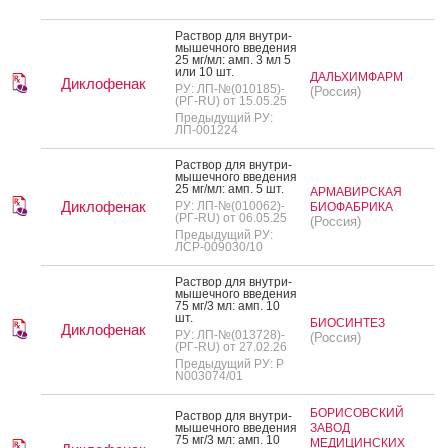
Рас­твор для внут­ри­
мышеч­но­го вве­дения
25 мг/мл: амп. 3 мл 5
или 10 шт.
ДАЛЬХИМФАРМ
Диклофенак
РУ: ЛП-№(010185)-
(Россия)
(РГ-RU) от 15.05.25
Предыдущий РУ:
ЛП-001224
Рас­твор для внут­ри­
мышеч­но­го вве­дения
25 мг/мл: амп. 5 шт.
АРМАВИРСКАЯ
Диклофенак
РУ: ЛП-№(010062)-
БИОФАБРИКА
(РГ-RU) от 06.05.25
(Россия)
Предыдущий РУ:
ЛСР-009030/10
Рас­твор для внут­ри­
мышеч­но­го вве­дения
75 мг/3 мл: амп. 10
шт.
БИОСИНТЕЗ
Диклофенак
РУ: ЛП-№(013728)-
(Россия)
(РГ-RU) от 27.02.26
Предыдущий РУ: Р
N003074/01
БОРИСОВСКИЙ
Рас­твор для внут­ри­
мышеч­но­го вве­дения
ЗАВОД
75 мг/3 мл: амп. 10
МЕДИЦИНСКИХ