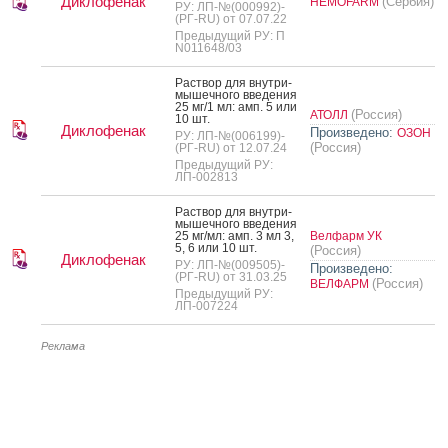
Диклофенак
(Сербия)
HEMOFARM
РУ: ЛП-№(000992)-
(РГ-RU) от 07.07.22
Предыдущий РУ: П
N011648/03
Рас­твор для внут­ри­
мышеч­но­го вве­дения
25 мг/1 мл: амп. 5 или
(Россия)
АТОЛЛ
10 шт.
Диклофенак
Произведено:
ОЗОН
РУ: ЛП-№(006199)-
(Россия)
(РГ-RU) от 12.07.24
Предыдущий РУ:
ЛП-002813
Рас­твор для внут­ри­
мышеч­но­го вве­дения
25 мг/мл: амп. 3 мл 3,
Велфарм УК
5, 6 или 10 шт.
(Россия)
Диклофенак
РУ: ЛП-№(009505)-
Произведено:
(РГ-RU) от 31.03.25
(Россия)
ВЕЛФАРМ
Предыдущий РУ:
ЛП-007224
Реклама