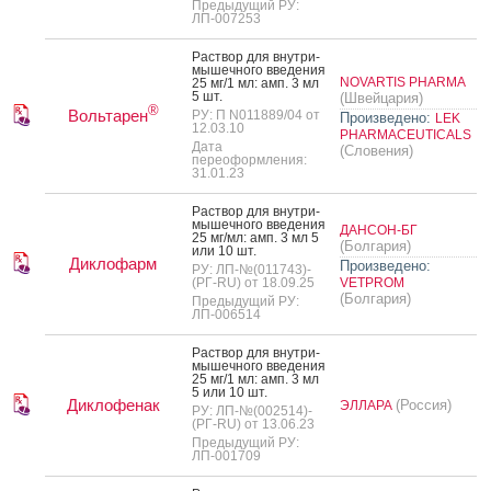
Предыдущий РУ:
ЛП-007253
Рас­твор для внут­ри­
мышеч­но­го вве­дения
NOVARTIS PHARMA
25 мг/1 мл: амп. 3 мл
5 шт.
(Швейцария)
®
Вольтарен
РУ: П N011889/04 от
Произведено:
LEK
12.03.10
PHARMACEUTICALS
Дата
(Словения)
переоформления:
31.01.23
Рас­твор для внут­ри­
мышеч­но­го вве­дения
ДАНСОН-БГ
25 мг/мл: амп. 3 мл 5
(Болгария)
или 10 шт.
Диклофарм
Произведено:
РУ: ЛП-№(011743)-
(РГ-RU) от 18.09.25
VETPROM
(Болгария)
Предыдущий РУ:
ЛП-006514
Рас­твор для внут­ри­
мышеч­но­го вве­дения
25 мг/1 мл: амп. 3 мл
5 или 10 шт.
Диклофенак
(Россия)
ЭЛЛАРА
РУ: ЛП-№(002514)-
(РГ-RU) от 13.06.23
Предыдущий РУ:
ЛП-001709