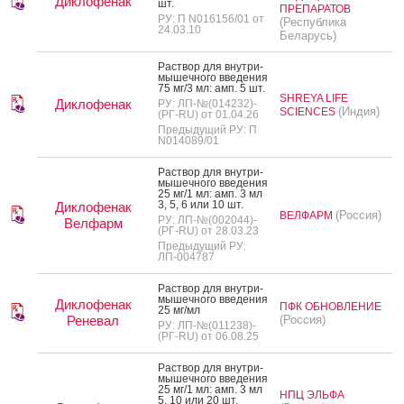
Диклофенак
шт.
ПРЕПАРАТОВ
РУ: П N016156/01 от
(Республика
24.03.10
Беларусь)
Рас­твор для внут­ри­
мышеч­но­го вве­дения
75 мг/3 мл: амп. 5 шт.
SHREYA LIFE
Диклофенак
РУ: ЛП-№(014232)-
(Индия)
SCIENCES
(РГ-RU) от 01.04.26
Предыдущий РУ: П
N014089/01
Рас­твор для внут­ри­
мышеч­но­го вве­дения
25 мг/1 мл: амп. 3 мл
3, 5, 6 или 10 шт.
Диклофенак
(Россия)
ВЕЛФАРМ
РУ: ЛП-№(002044)-
Велфарм
(РГ-RU) от 28.03.23
Предыдущий РУ:
ЛП-004787
Рас­твор для внут­ри­
мышеч­но­го вве­дения
Диклофенак
ПФК ОБНОВЛЕНИЕ
25 мг/мл
Реневал
(Россия)
РУ: ЛП-№(011238)-
(РГ-RU) от 06.08.25
Рас­твор для внут­ри­
мышеч­но­го вве­дения
25 мг/1 мл: амп. 3 мл
НПЦ ЭЛЬФА
5, 10 или 20 шт.