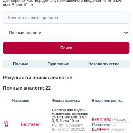
Диклофенак Раствор для внутримышечного введения 75 мг/3 мл:
амп. 5 или 10 шт.
Полные
Групповые
Нозологические
Результаты поиска аналогов
Полные аналоги: 22
Название
Форма выпуска
Владелец рег. уд.
Рас­твор для внут­ри­
мышеч­но­го вве­дения
25 мг/1 мл: амп. 3 мл
(Россия)
ВЕЛТРЭЙД
3, 5, 6 или 10 шт.
Велтавел
Произведено:
РУ: ЛП-№(009357)-
(Россия)
(РГ-RU) от 20.03.25
ВЕЛФАРМ