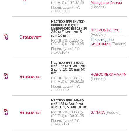
(РГ-RU) от 07.07.26
Минздрава России
(Россия)
Предыдущий РУ:
ЛП-005603
Рас­твор для внут­ри­
вен­но­го и внут­ри­
мышеч­но­го вве­дения
ПРОМОМЕД РУС
250 мг/2 мл: амп. 5
(Россия)
или 10 шт.
Этамзилат
Произведено:
РУ: ЛП-№(012257)-
(РГ-RU) от 28.10.25
(Россия)
БИОХИМИК
Предыдущий РУ:
ЛС-001847
Рас­твор для инъ­ек­
ций 125 мг/1 мл: амп.
2 мл 5, 10, 20 или 50
шт.
НОВОСИБХИМФАРМ
Этамзилат
РУ: ЛП-№(013817)-
(Россия)
(РГ-RU) от 06.03.26
Предыдущий РУ:
ЛС-000035
Рас­твор для инъ­ек­
ций 125 мг/мл: 2 мл
амп. 1, 2, 5 или 10 шт.
Этамзилат
РУ: ЛП-№(008631)-
(Россия)
ЭЛЛАРА
(РГ-RU) от 30.01.25
Предыдущий РУ:
ЛП-007121