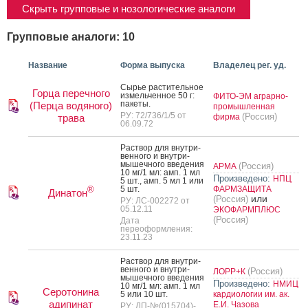
Скрыть групповые и нозологические аналоги
Групповые аналоги: 10
Название
Форма выпуска
Владелец рег. уд.
Сырье рас­ти­тель­ное
Горца перечного
из­мель­чен­ное 50 г:
ФИТО-ЭМ аграрно-
па­кеты.
(Перца водяного)
промышленная
РУ: 72/736/1/5 от
(Россия)
трава
фирма
06.09.72
Рас­твор для внут­ри­
вен­но­го и внут­ри­
мышеч­но­го вве­дения
(Россия)
АРМА
10 мг/1 мл: амп. 1 мл
Произведено:
НПЦ
5 шт., амп. 5 мл 1 или
5 шт.
ФАРМЗАЩИТА
®
Динатон
или
(Россия)
РУ: ЛС-002272 от
05.12.11
ЭКОФАРМПЛЮС
(Россия)
Дата
переоформления:
23.11.23
Рас­твор для внут­ри­
вен­но­го и внут­ри­
(Россия)
ЛОРР+К
мышеч­но­го вве­дения
Произведено:
НМИЦ
10 мг/1 мл: амп. 1 мл
Серотонина
5 или 10 шт.
кардиологии им. ак.
адипинат
Е.И. Чазова
РУ: ЛП-№(015704)-