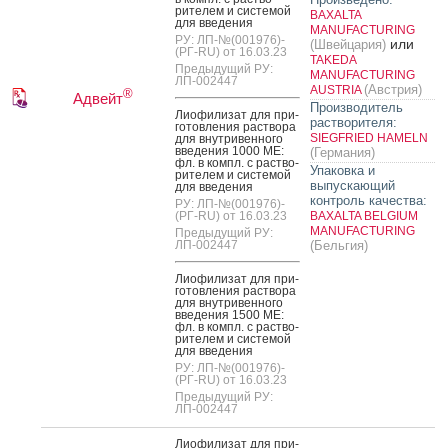
рите­лем и сис­те­мой
BAXALTA
для вве­дения
MANUFACTURING
РУ: ЛП-№(001976)-
или
(Швейцария)
(РГ-RU) от 16.03.23
TAKEDA
Предыдущий РУ:
MANUFACTURING
ЛП-002447
(Австрия)
AUSTRIA
®
Адвейт
Производитель
Ли­офи­лизат для при­
растворителя:
готов­ле­ния рас­тво­ра
SIEGFRIED HAMELN
для внут­ри­вен­но­го
вве­дения 1000 МЕ:
(Германия)
фл. в компл. с рас­тво­
Упаковка и
рите­лем и сис­те­мой
выпускающий
для вве­дения
контроль качества:
РУ: ЛП-№(001976)-
(РГ-RU) от 16.03.23
BAXALTA BELGIUM
MANUFACTURING
Предыдущий РУ:
ЛП-002447
(Бельгия)
Ли­офи­лизат для при­
готов­ле­ния рас­тво­ра
для внут­ри­вен­но­го
вве­дения 1500 МЕ:
фл. в компл. с рас­тво­
рите­лем и сис­те­мой
для вве­дения
РУ: ЛП-№(001976)-
(РГ-RU) от 16.03.23
Предыдущий РУ:
ЛП-002447
Ли­офи­лизат для при­