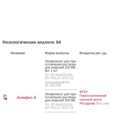
Нозологические аналоги: 64
Название
Форма выпуска
Владелец рег. уд.
Ли­офи­лизат для при­
готов­ле­ния рас­тво­ра
для ин­фу­зий 250 МЕ:
фл. 1 шт.
РУ: ЛП-№(001018)-
(РГ-RU) от 18.07.22
Предыдущий РУ:
ЛС-001796
ФГБУ
Ли­офи­лизат для при­
Гематологический
Агемфил А
готов­ле­ния рас­тво­ра
научный центр
для ин­фу­зий 500 МЕ
(Россия)
Росздрава
РУ: ЛП-№(001018)-
(РГ-RU) от 18.07.22