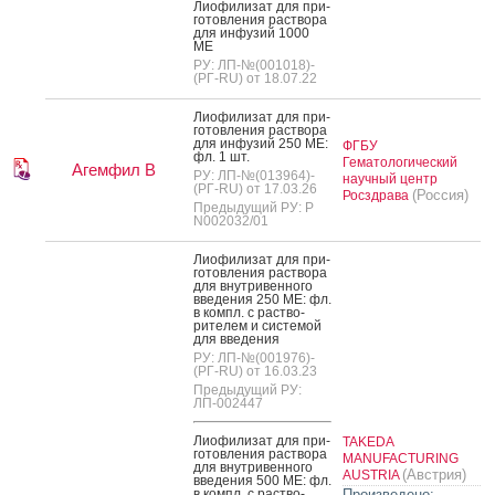
Ли­офи­лизат для при­
готов­ле­ния рас­тво­ра
для ин­фу­зий 1000
МЕ
РУ: ЛП-№(001018)-
(РГ-RU) от 18.07.22
Ли­офи­лизат для при­
готов­ле­ния рас­тво­ра
для ин­фу­зий 250 МЕ:
ФГБУ
фл. 1 шт.
Гематологический
Агемфил В
РУ: ЛП-№(013964)-
научный центр
(РГ-RU) от 17.03.26
(Россия)
Росздрава
Предыдущий РУ: Р
N002032/01
Ли­офи­лизат для при­
готов­ле­ния рас­тво­ра
для внут­ри­вен­но­го
вве­дения 250 МЕ: фл.
в компл. с рас­тво­
рите­лем и сис­те­мой
для вве­дения
РУ: ЛП-№(001976)-
(РГ-RU) от 16.03.23
Предыдущий РУ:
ЛП-002447
Ли­офи­лизат для при­
TAKEDA
готов­ле­ния рас­тво­ра
MANUFACTURING
для внут­ри­вен­но­го
(Австрия)
AUSTRIA
вве­дения 500 МЕ: фл.
в компл. с рас­тво­
Произведено: