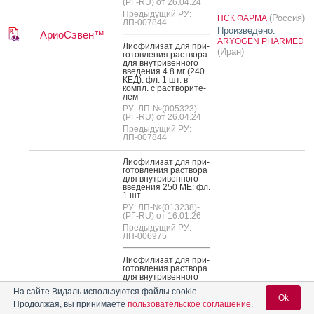
(РГ-RU) от 26.04.24
Предыдущий РУ:
(Россия)
ПСК ФАРМА
ЛП-007844
Произведено:
АриоСэвен™
ARYOGEN PHARMED
Ли­офи­лизат для при­
(Иран)
готов­ле­ния рас­тво­ра
для внут­ри­вен­но­го
вве­дения 4.8 мг (240
КЕД): фл. 1 шт. в
компл. с рас­тво­рите­
лем
РУ: ЛП-№(005323)-
(РГ-RU) от 26.04.24
Предыдущий РУ:
ЛП-007844
Ли­офи­лизат для при­
готов­ле­ния рас­тво­ра
для внут­ри­вен­но­го
вве­дения 250 МЕ: фл.
1 шт.
РУ: ЛП-№(013238)-
(РГ-RU) от 16.01.26
Предыдущий РУ:
ЛП-006975
Ли­офи­лизат для при­
готов­ле­ния рас­тво­ра
для внут­ри­вен­но­го
вве­дения 500 МЕ: фл.
На сайте Видаль используются файлы cookie
1 шт.
Ok
Продолжая, вы принимаете
пользовательское соглашение
.
РУ: ЛП-006975 от
26.04.21