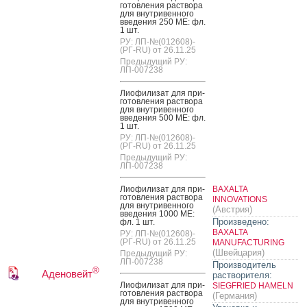
готов­ле­ния рас­тво­ра
для внут­ри­вен­но­го
вве­дения 250 МЕ: фл.
1 шт.
РУ: ЛП-№(012608)-
(РГ-RU) от 26.11.25
Предыдущий РУ:
ЛП-007238
Ли­офи­лизат для при­
готов­ле­ния рас­тво­ра
для внут­ри­вен­но­го
вве­дения 500 МЕ: фл.
1 шт.
РУ: ЛП-№(012608)-
(РГ-RU) от 26.11.25
Предыдущий РУ:
ЛП-007238
Ли­офи­лизат для при­
BAXALTA
готов­ле­ния рас­тво­ра
INNOVATIONS
для внут­ри­вен­но­го
(Австрия)
вве­дения 1000 МЕ:
Произведено:
фл. 1 шт.
BAXALTA
РУ: ЛП-№(012608)-
(РГ-RU) от 26.11.25
MANUFACTURING
(Швейцария)
Предыдущий РУ:
ЛП-007238
Производитель
®
Аденовейт
растворителя:
Ли­офи­лизат для при­
SIEGFRIED HAMELN
готов­ле­ния рас­тво­ра
(Германия)
для внут­ри­вен­но­го