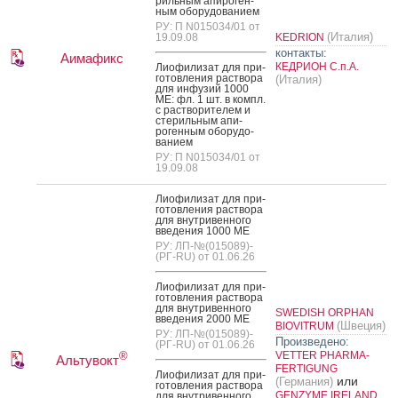
риль­ным апи­роген­
ным обо­рудо­вани­ем
РУ: П N015034/01 от
(Италия)
19.09.08
KEDRION
контакты:
Аимафикс
КЕДРИОН С.п.А.
Ли­офи­лизат для при­
готов­ле­ния рас­тво­ра
(Италия)
для ин­фу­зий 1000
МЕ: фл. 1 шт. в компл.
с рас­тво­рите­лем и
сте­риль­ным апи­
роген­ным обо­рудо­
вани­ем
РУ: П N015034/01 от
19.09.08
Ли­офи­лизат для при­
готов­ле­ния рас­тво­ра
для внут­ри­вен­но­го
вве­дения 1000 МЕ
РУ: ЛП-№(015089)-
(РГ-RU) от 01.06.26
Ли­офи­лизат для при­
готов­ле­ния рас­тво­ра
для внут­ри­вен­но­го
SWEDISH ORPHAN
вве­дения 2000 МЕ
(Швеция)
BIOVITRUM
РУ: ЛП-№(015089)-
Произведено:
(РГ-RU) от 01.06.26
VETTER PHARMA-
®
Альтувокт
FERTIGUNG
Ли­офи­лизат для при­
или
(Германия)
готов­ле­ния рас­тво­ра
GENZYME IRELAND
для внут­ри­вен­но­го