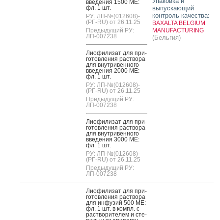
Упаковка и
вве­дения 1500 МЕ:
фл. 1 шт.
выпускающий
контроль качества:
РУ: ЛП-№(012608)-
(РГ-RU) от 26.11.25
BAXALTA BELGIUM
Предыдущий РУ:
MANUFACTURING
ЛП-007238
(Бельгия)
Ли­офи­лизат для при­
готов­ле­ния рас­тво­ра
для внут­ри­вен­но­го
вве­дения 2000 МЕ:
фл. 1 шт.
РУ: ЛП-№(012608)-
(РГ-RU) от 26.11.25
Предыдущий РУ:
ЛП-007238
Ли­офи­лизат для при­
готов­ле­ния рас­тво­ра
для внут­ри­вен­но­го
вве­дения 3000 МЕ:
фл. 1 шт.
РУ: ЛП-№(012608)-
(РГ-RU) от 26.11.25
Предыдущий РУ:
ЛП-007238
Ли­офи­лизат для при­
готов­ле­ния рас­тво­ра
для ин­фу­зий 500 МЕ:
фл. 1 шт. в компл. с
рас­тво­рите­лем и сте­