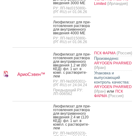
вве­дения 3000 МЕ
(Ирландия)
Limited
РУ: ЛП-№(015089)-
(РГ-RU) от 01.06.26
Ли­офи­лизат для при­
готов­ле­ния рас­тво­ра
для внут­ри­вен­но­го
вве­дения 4000 МЕ
РУ: ЛП-№(015089)-
(РГ-RU) от 01.06.26
(Россия)
ПСК ФАРМА
Ли­офи­лизат для при­
готов­ле­ния рас­тво­ра
Произведено:
для внут­ри­вен­но­го
ARYOGEN PHARMED
вве­дения 1.2 мг (60
(Иран)
КЕД): фл. 1 шт. в
комп. с рас­тво­рите­
Упаковка и
АриоСэвен™
лем
выпускающий
РУ: ЛП-№(005301)-
контроль качества:
(РГ-RU) от 24.04.24
ARYOGEN PHARMED
Предыдущий РУ:
или
(Иран)
ПСК
ЛП-006562
(Россия)
ФАРМА
Ли­офи­лизат для при­
готов­ле­ния рас­тво­ра
для внут­ри­вен­но­го
вве­дения 2.4 мг (120
КЕД): фл. 1 шт. в
компл. с рас­тво­рите­
лем
РУ: ЛП-№(005323)-