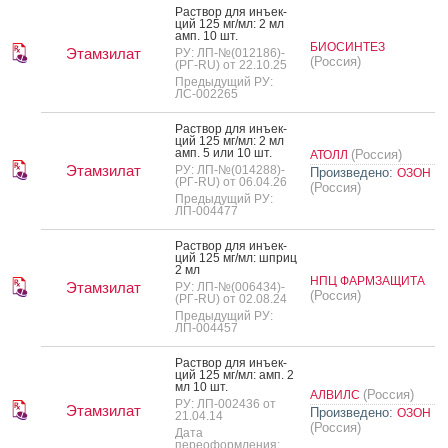
Рас­твор для инъ­ек­
ций 125 мг/мл: 2 мл
амп. 10 шт.
БИОСИНТЕЗ
Этамзилат
РУ: ЛП-№(012186)-
(Россия)
(РГ-RU) от 22.10.25
Предыдущий РУ:
ЛС-002265
Рас­твор для инъ­ек­
ций 125 мг/мл: 2 мл
амп. 5 или 10 шт.
(Россия)
АТОЛЛ
Этамзилат
РУ: ЛП-№(014288)-
Произведено:
ОЗОН
(РГ-RU) от 06.04.26
(Россия)
Предыдущий РУ:
ЛП-004477
Рас­твор для инъ­ек­
ций 125 мг/мл: шприц
2 мл
НПЦ ФАРМЗАЩИТА
Этамзилат
РУ: ЛП-№(006434)-
(Россия)
(РГ-RU) от 02.08.24
Предыдущий РУ:
ЛП-004457
Рас­твор для инъ­ек­
ций 125 мг/мл: амп. 2
мл 10 шт.
(Россия)
АЛВИЛС
РУ: ЛП-002436 от
Этамзилат
Произведено:
ОЗОН
21.04.14
(Россия)
Дата
переоформления: