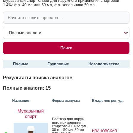
Муравьиный спирт Спрей для наружного применения спиртовой
1.4%: фл. 40 мл или 50 мл, фл.-капельница 50 мл.
Полные
Групповые
Нозологические
Результаты поиска аналогов
Полные аналоги: 15
Название
Форма выпуска
Владелец рег. уд.
Муравьиный
спирт
Рас­твор для на­руж­
но­го при­мене­ния
спир­то­вой 1.4%: фл.
30 мл, 50 мл, 80 мл
ИВАНОВСКАЯ