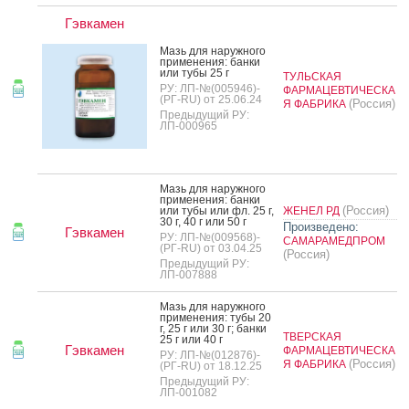
Гэвкамен
Мазь для на­руж­но­го
при­мене­ния: бан­ки
или ту­бы 25 г
ТУЛЬСКАЯ
РУ: ЛП-№(005946)-
ФАРМАЦЕВТИЧЕСКА
(РГ-RU) от 25.06.24
(Россия)
Я ФАБРИКА
Предыдущий РУ:
ЛП-000965
Мазь для на­руж­но­го
при­мене­ния: бан­ки
(Россия)
или ту­бы или фл. 25 г,
ЖЕНЕЛ РД
30 г, 40 г или 50 г
Произведено:
Гэвкамен
РУ: ЛП-№(009568)-
САМАРАМЕДПРОМ
(РГ-RU) от 03.04.25
(Россия)
Предыдущий РУ:
ЛП-007888
Мазь для на­руж­но­го
при­мене­ния: ту­бы 20
г, 25 г или 30 г; бан­ки
ТВЕРСКАЯ
25 г или 40 г
Гэвкамен
ФАРМАЦЕВТИЧЕСКА
РУ: ЛП-№(012876)-
(Россия)
Я ФАБРИКА
(РГ-RU) от 18.12.25
Предыдущий РУ:
ЛП-001082