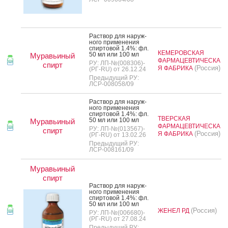
Рас­твор для на­руж­
но­го при­мене­ния
спир­то­вой 1.4%: фл.
КЕМЕРОВСКАЯ
50 мл или 100 мл
Муравьиный
ФАРМАЦЕВТИЧЕСКА
РУ: ЛП-№(008306)-
спирт
(Россия)
Я ФАБРИКА
(РГ-RU) от 26.12.24
Предыдущий РУ:
ЛСР-008058/09
Рас­твор для на­руж­
но­го при­мене­ния
спир­то­вой 1.4%: фл.
ТВЕРСКАЯ
50 мл или 100 мл
Муравьиный
ФАРМАЦЕВТИЧЕСКА
РУ: ЛП-№(013567)-
спирт
(Россия)
Я ФАБРИКА
(РГ-RU) от 13.02.26
Предыдущий РУ:
ЛСР-008161/09
Муравьиный
спирт
Рас­твор для на­руж­
но­го при­мене­ния
спир­то­вой 1.4%: фл.
50 мл или 100 мл
(Россия)
ЖЕНЕЛ РД
РУ: ЛП-№(006680)-
(РГ-RU) от 27.08.24
Предыдущий РУ: