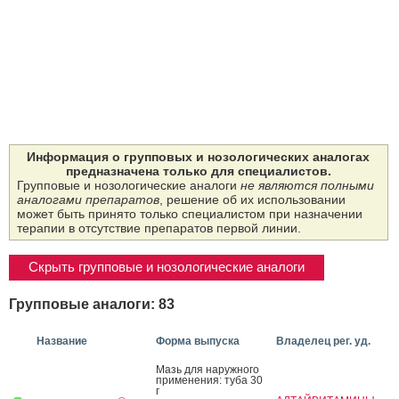
Информация о групповых и нозологических аналогах
предназначена только для специалистов.
Групповые и нозологические аналоги
не являются полными
аналогами препаратов
, решение об их использовании
может быть принято только специалистом при назначении
терапии в отсутствие препаратов первой линии.
Скрыть групповые и нозологические аналоги
Групповые аналоги: 83
Название
Форма выпуска
Владелец рег. уд.
Мазь для на­руж­но­го
при­мене­ния: ту­ба 30
г