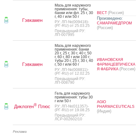
Мазь для на­руж­но­го
при­мене­ния: ту­бы,
(Россия)
бан­ки или фл. 25 г, 30
ВЕСТ
г, 40 г или 50 г
Произведено:
Гэвкамен
РУ: ЛП-№(009418)-
САМАРАМЕДПРОМ
(РГ-RU) от 25.03.25
(Россия)
Предыдущий РУ:
ЛП-007995
Мазь для на­руж­но­го
при­мене­ния: бан­ки
20 г, 25 г, 30 г, 40 г, 50
г, 60 г, 80 г или 100 г;
ИВАНОВСКАЯ
ту­бы 20 г, 25 г, 30 г, 40
Гэвкамен
г, 50 г или 60 г
ФАРМАЦЕВТИЧЕСКА
(Россия)
Я ФАБРИКА
РУ: ЛП-№(008811)-
(РГ-RU) от 12.02.25
Предыдущий РУ:
ЛП-008790
Гель для на­руж­но­го
при­мене­ния: ту­бы 30
г или 50 г
AGIO
®
Диклоген
Плюс
РУ: ЛП-№(011357)-
PHARMACEUTICALS
(РГ-RU) от 19.08.25
(Индия)
Предыдущий РУ:
ЛСР-002602/10
Реклама