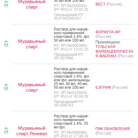
50 мл или 100 мл
Муравьиный
(Россия)
ВЕСТ
РУ: ЛП-№(009035)-
спирт
(РГ-RU) от 25.02.25
Предыдущий РУ:
ЛСР-001962/07
Рас­твор для на­руж­
ФОРМУЛА-ФР
но­го при­мене­ния
(Россия)
спир­то­вой 1.4%: фл.
50 мл или 100 мл
Муравьиный
Произведено:
РУ: ЛП-№(008390)-
спирт
ТУЛЬСКАЯ
(РГ-RU) от 13.01.25
ФАРМАЦЕВТИЧЕСКА
Предыдущий РУ:
(Россия)
Я ФАБРИКА
ЛП-007996
Рас­твор для на­руж­
но­го при­мене­ния
спир­то­вой 1.4%: фл.
или фл.-ка­пель­ни­цы
25 мл, 30 мл, 40 мл,
Муравьиный
(Россия)
50 мл или 100 мл
БЭГРИФ
спирт
РУ: ЛП-№(015563)-
(РГ-RU) от 30.06.26
Предыдущий РУ:
ЛП-006743
Рас­твор для на­руж­
но­го при­мене­ния
спир­то­вой 1.4%: 25
мл фл.
Муравьиный
ПФК ОБНОВЛЕНИЕ
РУ: ЛП-№(006686)-
спирт Реневал
(Россия)
(РГ-RU) от 27.08.24