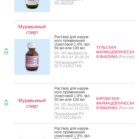
ЛП-000255
Муравьиный
спирт
Рас­твор для на­руж­
но­го при­мене­ния
спир­то­вой 1.4%: фл.
ТУЛЬСКАЯ
50 мл или 100 мл
ФАРМАЦЕВТИЧЕСКА
РУ: ЛП-№(006010)-
(Россия)
Я ФАБРИКА
(РГ-RU) от 26.06.24
Предыдущий РУ:
ЛСР-010527/09
Рас­твор для на­руж­
но­го при­мене­ния
спир­то­вой 1.4%: фл.
КИРОВСКАЯ
50 мл или 100 мл
Муравьиный
ФАРМАЦЕВТИЧЕСКА
РУ: ЛП-№(009012)-
спирт
(Россия)
Я ФАБРИКА
(РГ-RU) от 24.02.25
Предыдущий РУ:
ЛСР-001146/10
Рас­твор для на­руж­
но­го при­мене­ния
спир­то­вой 1.4%: фл.