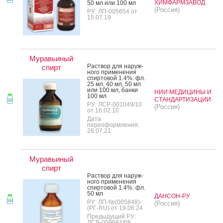
ХИМФАРМЗАВОД
50 мл или 100 мл
(Россия)
РУ: ЛП-005654 от
15.07.19
Муравьиный
Рас­твор для на­руж­
спирт
но­го при­мене­ния
спир­то­вой 1.4%: фл.
25 мл, 40 мл, 50 мл
или 100 мл, бан­ки
НИИ МЕДИЦИНЫ И
100 мл
СТАНДАРТИЗАЦИИ
РУ: ЛСР-001049/10
(Россия)
от 16.02.10
Дата
переоформления:
28.07.21
Муравьиный
спирт
Рас­твор для на­руж­
но­го при­мене­ния
спир­то­вой 1.4%: фл.
50 мл
ДАНСОН-РУ
РУ: ЛП-№(005848)-
(Россия)
(РГ-RU) от 19.06.24
Предыдущий РУ:
ЛСР-009664/08