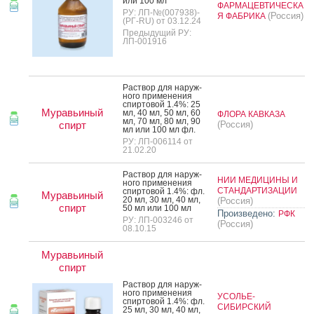
или 100 мл
ФАРМАЦЕВТИЧЕСКА
РУ: ЛП-№(007938)-
(Россия)
Я ФАБРИКА
(РГ-RU) от 03.12.24
Предыдущий РУ:
ЛП-001916
Рас­твор для на­руж­
но­го при­мене­ния
спир­то­вой 1.4%: 25
Муравьиный
мл, 40 мл, 50 мл, 60
ФЛОРА КАВКАЗА
мл, 70 мл, 80 мл, 90
спирт
(Россия)
мл или 100 мл фл.
РУ: ЛП-006114 от
21.02.20
Рас­твор для на­руж­
НИИ МЕДИЦИНЫ И
но­го при­мене­ния
СТАНДАРТИЗАЦИИ
спир­то­вой 1.4%: фл.
Муравьиный
20 мл, 30 мл, 40 мл,
(Россия)
спирт
50 мл или 100 мл
Произведено:
РФК
РУ: ЛП-003246 от
(Россия)
08.10.15
Муравьиный
спирт
Рас­твор для на­руж­
но­го при­мене­ния
УСОЛЬЕ-
спир­то­вой 1.4%: фл.
СИБИРСКИЙ
25 мл, 30 мл, 40 мл,