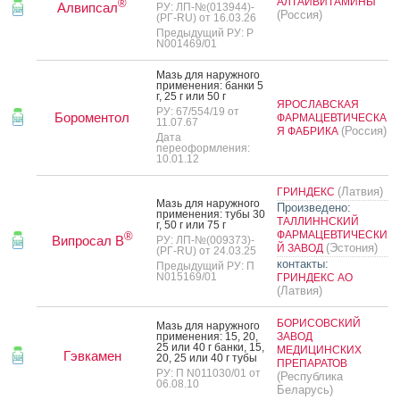
АЛТАЙВИТАМИНЫ
®
Алвипсал
РУ: ЛП-№(013944)-
(Россия)
(РГ-RU) от 16.03.26
Предыдущий РУ: Р
N001469/01
Мазь для на­руж­но­го
при­мене­ния: бан­ки 5
г, 25 г или 50 г
ЯРОСЛАВСКАЯ
РУ: 67/554/19 от
Бороментол
ФАРМАЦЕВТИЧЕСКА
11.07.67
(Россия)
Я ФАБРИКА
Дата
переоформления:
10.01.12
(Латвия)
ГРИНДЕКС
Мазь для на­руж­но­го
Произведено:
при­мене­ния: ту­бы 30
ТАЛЛИННСКИЙ
г, 50 г или 75 г
ФАРМАЦЕВТИЧЕСКИ
®
Випросал В
РУ: ЛП-№(009373)-
(Эстония)
Й ЗАВОД
(РГ-RU) от 24.03.25
контакты:
Предыдущий РУ: П
N015169/01
ГРИНДЕКС АО
(Латвия)
БОРИСОВСКИЙ
Мазь для на­руж­но­го
при­мене­ния: 15, 20,
ЗАВОД
25 или 40 г бан­ки, 15,
МЕДИЦИНСКИХ
Гэвкамен
20, 25 или 40 г ту­бы
ПРЕПАРАТОВ
РУ: П N011030/01 от
(Республика
06.08.10
Беларусь)