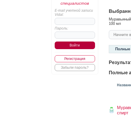
специалистов
E-mail учетной записи
Выбранн
Vidal:
Муравьиный 
100 мл
Пароль:
Полные 
Регистрация
Результа
Забыли пароль?
Полные а
Назван
Мурав
спирт