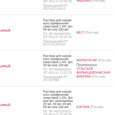
(Россия)
ФАБРИКА
(РГ-RU) от 24.02.25
Предыдущий РУ:
ЛСР-001146/10
Рас­твор для на­руж­
но­го при­мене­ния
спир­то­вой 1.4%: фл.
50 мл или 100 мл
ьиный
(Россия)
ВЕСТ
РУ: ЛП-№(009035)-
(РГ-RU) от 25.02.25
Предыдущий РУ:
ЛСР-001962/07
Рас­твор для на­руж­
но­го при­мене­ния
(Россия)
ФОРМУЛА-ФР
спир­то­вой 1.4%: фл.
Произведено:
50 мл или 100 мл
ьиный
ТУЛЬСКАЯ
РУ: ЛП-№(008390)-
(РГ-RU) от 13.01.25
ФАРМАЦЕВТИЧЕСКАЯ
(Россия)
ФАБРИКА
Предыдущий РУ:
ЛП-007996
Рас­твор для на­руж­
но­го при­мене­ния
спир­то­вой 1.4%: фл.
или фл.-ка­пель­ни­цы
25 мл, 30 мл, 40 мл,
ьиный
(Россия)
50 мл или 100 мл
БЭГРИФ
РУ: ЛП-№(015563)-
(РГ-RU) от 30.06.26