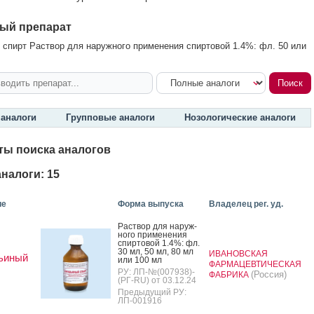
ый препарат
спирт Раствор для наружного применения спиртовой 1.4%: фл. 50 или
аналоги
Групповые аналоги
Нозологические аналоги
ты поиска аналогов
налоги: 15
ие
Форма выпуска
Владелец рег. уд.
Рас­твор для на­руж­
но­го при­мене­ния
спир­то­вой 1.4%: фл.
30 мл, 50 мл, 80 мл
ИВАНОВСКАЯ
ьиный
или 100 мл
ФАРМАЦЕВТИЧЕСКАЯ
РУ: ЛП-№(007938)-
(Россия)
ФАБРИКА
(РГ-RU) от 03.12.24
Предыдущий РУ:
ЛП-001916