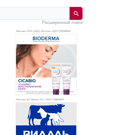
Расширенный поиск
Реклама. ООО «НАОС Восток», ИНН 772
0394094
Реклама. АО "Видаль Рус", ИНН 772
8043605