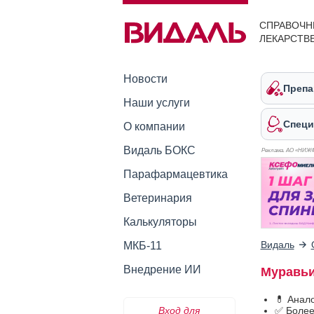
СПРАВОЧН
ЛЕКАРСТВ
Новости
Препа
Наши услуги
Специ
О компании
Видаль БОКС
Реклама. АО «НИЖ
Парафармацевтика
Ветеринария
Калькуляторы
Видаль
МКБ-11
Внедрение ИИ
Муравьи
💊 Анал
Вход для
✅ Более