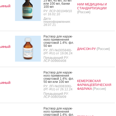
25 мл, 40 мл, 50 мл
или 100 мл, бан­ки
НИИ МЕДИЦИНЫ И
ьиный
100 мл
СТАНДАРТИЗАЦИИ
РУ: ЛСР-001049/10
(Россия)
от 16.02.10
Дата
переоформления:
28.07.21
Рас­твор для на­руж­
но­го при­мене­ния
спир­то­вой 1.4%: фл.
50 мл
ьиный
(Россия)
ДАНСОН-РУ
РУ: ЛП-№(005848)-
(РГ-RU) от 19.06.24
Предыдущий РУ:
ЛСР-009664/08
Рас­твор для на­руж­
но­го при­мене­ния
спир­то­вой 1.4%: фл.
КЕМЕРОВСКАЯ
50 мл или 100 мл
ьиный
ФАРМАЦЕВТИЧЕСКАЯ
РУ: ЛП-№(008306)-
(Россия)
ФАБРИКА
(РГ-RU) от 26.12.24
Предыдущий РУ:
ЛСР-008058/09
Рас­твор для на­руж­
но­го при­мене­ния
спир­то­вой 1.4%: фл.