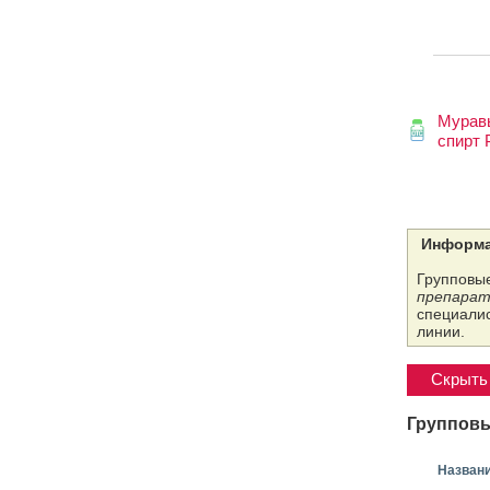
Мурав
спирт 
Информа
Групповые
препарат
специалис
линии.
Скрыть 
Групповы
Назван