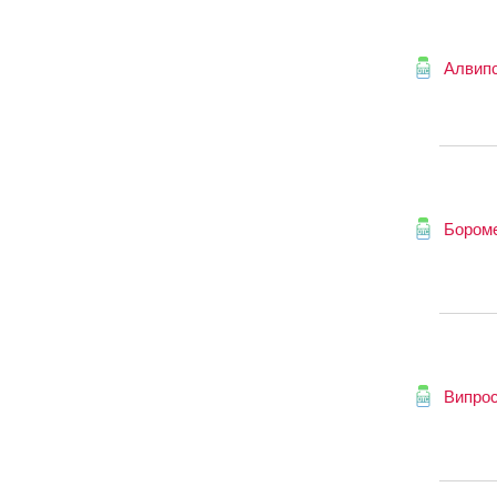
Алвип
Бором
Випро