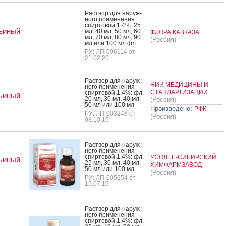
Рас­твор для на­руж­
но­го при­мене­ния
спир­то­вой 1.4%: 25
ьиный
мл, 40 мл, 50 мл, 60
ФЛОРА КАВКАЗА
мл, 70 мл, 80 мл, 90
(Россия)
мл или 100 мл фл.
РУ: ЛП-006114 от
21.02.20
Рас­твор для на­руж­
НИИ МЕДИЦИНЫ И
но­го при­мене­ния
СТАНДАРТИЗАЦИИ
спир­то­вой 1.4%: фл.
ьиный
20 мл, 30 мл, 40 мл,
(Россия)
50 мл или 100 мл
Произведено:
РФК
РУ: ЛП-003246 от
(Россия)
08.10.15
Рас­твор для на­руж­
но­го при­мене­ния
спир­то­вой 1.4%: фл.
УСОЛЬЕ-СИБИРСКИЙ
ьиный
25 мл, 30 мл, 40 мл,
ХИМФАРМЗАВОД
50 мл или 100 мл
(Россия)
РУ: ЛП-005654 от
15.07.19
Рас­твор для на­руж­
но­го при­мене­ния
спир­то­вой 1.4%: фл.