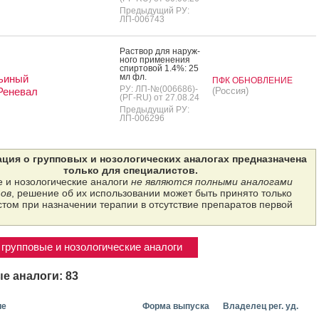
Предыдущий РУ:
ЛП-006743
Рас­твор для на­руж­
но­го при­мене­ния
спир­то­вой 1.4%: 25
мл фл.
ьиный
ПФК ОБНОВЛЕНИЕ
РУ: ЛП-№(006686)-
Реневал
(Россия)
(РГ-RU) от 27.08.24
Предыдущий РУ:
ЛП-006296
ция о групповых и нозологических аналогах предназначена
только для специалистов.
 и нозологические аналоги
не являются полными аналогами
ов
, решение об их использовании может быть принято только
том при назначении терапии в отсутствие препаратов первой
групповые и нозологические аналоги
е аналоги: 83
ие
Форма выпуска
Владелец рег. уд.