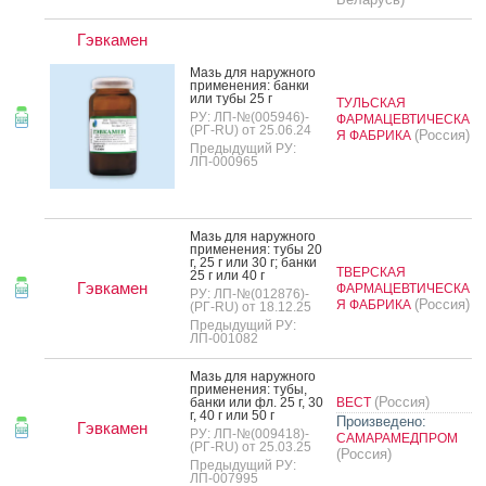
Гэвкамен
Мазь для на­руж­но­го
при­мене­ния: бан­ки
или ту­бы 25 г
ТУЛЬСКАЯ
РУ: ЛП-№(005946)-
ФАРМАЦЕВТИЧЕСКА
(РГ-RU) от 25.06.24
(Россия)
Я ФАБРИКА
Предыдущий РУ:
ЛП-000965
Мазь для на­руж­но­го
при­мене­ния: ту­бы 20
г, 25 г или 30 г; бан­ки
ТВЕРСКАЯ
25 г или 40 г
Гэвкамен
ФАРМАЦЕВТИЧЕСКА
РУ: ЛП-№(012876)-
(Россия)
Я ФАБРИКА
(РГ-RU) от 18.12.25
Предыдущий РУ:
ЛП-001082
Мазь для на­руж­но­го
при­мене­ния: ту­бы,
(Россия)
бан­ки или фл. 25 г, 30
ВЕСТ
г, 40 г или 50 г
Произведено:
Гэвкамен
РУ: ЛП-№(009418)-
САМАРАМЕДПРОМ
(РГ-RU) от 25.03.25
(Россия)
Предыдущий РУ:
ЛП-007995