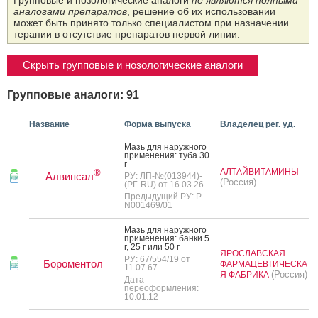
Групповые и нозологические аналоги
не являются полными
аналогами препаратов
, решение об их использовании
может быть принято только специалистом при назначении
терапии в отсутствие препаратов первой линии.
Скрыть групповые и нозологические аналоги
Групповые аналоги: 91
Название
Форма выпуска
Владелец рег. уд.
Мазь для на­руж­но­го
при­мене­ния: ту­ба 30
г
АЛТАЙВИТАМИНЫ
®
Алвипсал
РУ: ЛП-№(013944)-
(Россия)
(РГ-RU) от 16.03.26
Предыдущий РУ: Р
N001469/01
Мазь для на­руж­но­го
при­мене­ния: бан­ки 5
г, 25 г или 50 г
ЯРОСЛАВСКАЯ
РУ: 67/554/19 от
Бороментол
ФАРМАЦЕВТИЧЕСКА
11.07.67
(Россия)
Я ФАБРИКА
Дата
переоформления:
10.01.12