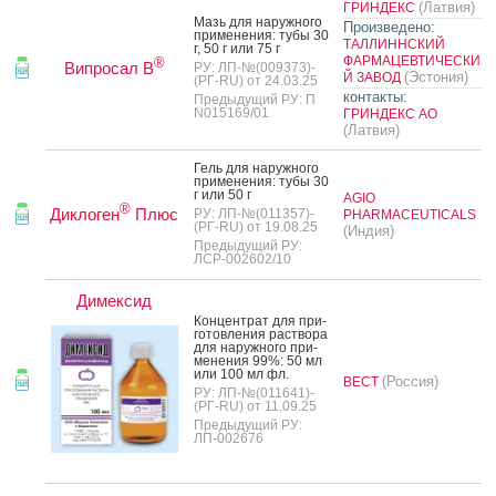
(Латвия)
ГРИНДЕКС
Мазь для на­руж­но­го
Произведено:
при­мене­ния: ту­бы 30
ТАЛЛИННСКИЙ
г, 50 г или 75 г
ФАРМАЦЕВТИЧЕСКИ
®
Випросал В
РУ: ЛП-№(009373)-
(Эстония)
Й ЗАВОД
(РГ-RU) от 24.03.25
контакты:
Предыдущий РУ: П
N015169/01
ГРИНДЕКС АО
(Латвия)
Гель для на­руж­но­го
при­мене­ния: ту­бы 30
г или 50 г
AGIO
®
Диклоген
Плюс
РУ: ЛП-№(011357)-
PHARMACEUTICALS
(РГ-RU) от 19.08.25
(Индия)
Предыдущий РУ:
ЛСР-002602/10
Димексид
Кон­цен­трат для при­
готов­ле­ния рас­тво­ра
для на­руж­но­го при­
мене­ния 99%: 50 мл
или 100 мл фл.
(Россия)
ВЕСТ
РУ: ЛП-№(011641)-
(РГ-RU) от 11.09.25
Предыдущий РУ:
ЛП-002676