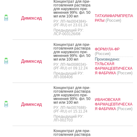
Кон­цен­трат для при­
готов­ле­ния рас­тво­ра
для на­руж­но­го при­
мене­ния 99%: фл. 50
ТАТХИМФАРМПРЕПА
мл или 100 мл
Димексид
(Россия)
РАТЫ
РУ: ЛП-№(004384)-
(РГ-RU) от 23.01.24
Предыдущий РУ:
ЛСР-003126/08
Кон­цен­трат для при­
готов­ле­ния рас­тво­ра
ФОРМУЛА-ФР
для на­руж­но­го при­
(Россия)
мене­ния 99%: фл. 50
Произведено:
мл или 100 мл
Димексид
ТУЛЬСКАЯ
РУ: ЛП-№(008034)-
(РГ-RU) от 09.12.24
ФАРМАЦЕВТИЧЕСКА
(Россия)
Я ФАБРИКА
Предыдущий РУ:
ЛП-008406
Кон­цен­трат для при­
готов­ле­ния рас­тво­ра
для на­руж­но­го при­
мене­ния 99%: фл. 50
ИВАНОВСКАЯ
мл или 100 мл
Димексид
ФАРМАЦЕВТИЧЕСКА
РУ: ЛП-№(007688)-
(Россия)
Я ФАБРИКА
(РГ-RU) от 15.11.24
Предыдущий РУ:
ЛП-002703
Кон­цен­трат для при­
готов­ле­ния рас­тво­ра