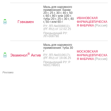
Мазь для на­руж­но­го
при­мене­ния: бан­ки
20 г, 25 г, 30 г, 40 г, 50
г, 60 г, 80 г или 100 г;
ИВАНОВСКАЯ
ту­бы 20 г, 25 г, 30 г, 40
Гэвкамен
г, 50 г или 60 г
ФАРМАЦЕВТИЧЕСКА
(Россия)
Я ФАБРИКА
РУ: ЛП-№(008811)-
(РГ-RU) от 12.02.25
Предыдущий РУ:
ЛП-008790
Мазь для на­руж­но­го
при­мене­ния: ту­ба 30
г
МОСКОВСКАЯ
®
Эваменол
Актив
РУ: ЛП-№(010617)-
ФАРМАЦЕВТИЧЕСКА
(РГ-RU) от 19.06.25
(Россия)
Я ФАБРИКА
Предыдущий РУ: Р
N001786/01
Реклама