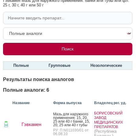
Гэвкамен Мазь для наружного применения: банки или тубы или фл.
25 г, 30 г, 40 г или 50 г
Полные
Групповые
Нозологические
Результаты поиска аналогов
Полные аналоги: 6
Название
Форма выпуска
Владелец рег. уд.
БОРИСОВСКИЙ
Мазь для на­руж­но­го
при­мене­ния: 15, 20,
ЗАВОД
25 или 40 г бан­ки, 15,
МЕДИЦИНСКИХ
Гэвкамен
20, 25 или 40 г ту­бы
ПРЕПАРАТОВ
РУ: П N011030/01 от
(Республика
06.08.10
Беларусь)