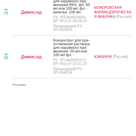
для на­руж­но­го при­
мене­ния 99%: фл. 50
КЕМЕРОВСКАЯ
мл или 100 мл, фл.-
Димексид
ка­пельн. 100 мл
ФАРМАЦЕВТИЧЕСКА
(Россия)
Я ФАБРИКА
РУ: ЛП-№(002968)-
(РГ-RU) от 08.08.23
Предыдущий РУ:
ЛП-004005
Кон­цен­трат для при­
готов­ле­ния рас­тво­ра
для на­руж­но­го при­
мене­ния: 50 мл или
100 мл фл.
Димексид
(Россия)
ЮЖФАРМ
РУ: ЛП-№(008557)-
(РГ-RU) от 23.01.25
Предыдущий РУ:
ЛП-004034
Реклама