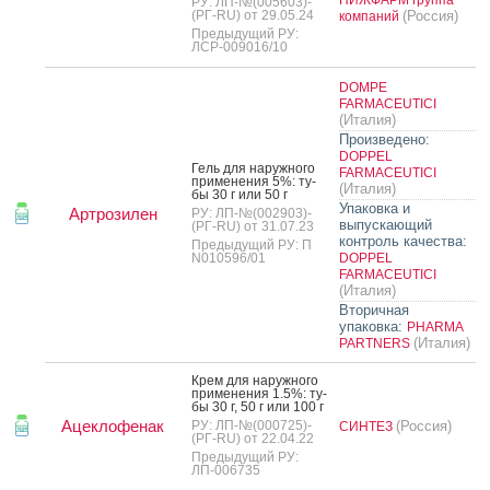
РУ: ЛП-№(005603)-
(РГ-RU) от 29.05.24
(Россия)
компаний
Предыдущий РУ:
ЛСР-009016/10
DOMPE
FARMACEUTICI
(Италия)
Произведено:
DOPPEL
Гель для на­руж­но­го
FARMACEUTICI
при­мене­ния 5%: ту­
(Италия)
бы 30 г или 50 г
Упаковка и
Артрозилен
РУ: ЛП-№(002903)-
выпускающий
(РГ-RU) от 31.07.23
контроль качества:
Предыдущий РУ: П
N010596/01
DOPPEL
FARMACEUTICI
(Италия)
Вторичная
упаковка:
PHARMA
(Италия)
PARTNERS
Крем для на­руж­но­го
при­мене­ния 1.5%: ту­
бы 30 г, 50 г или 100 г
Ацеклофенак
РУ: ЛП-№(000725)-
(Россия)
СИНТЕЗ
(РГ-RU) от 22.04.22
Предыдущий РУ:
ЛП-006735