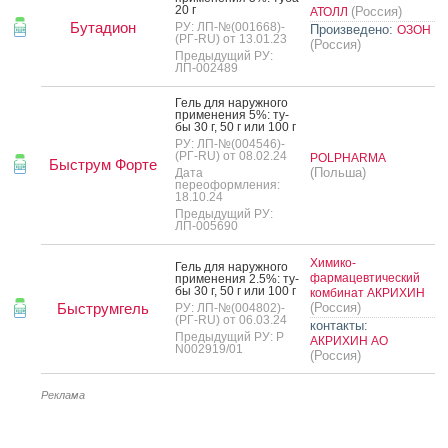
20 г
(Россия)
АТОЛЛ
Бутадион
РУ: ЛП-№(001668)-
Произведено:
ОЗОН
(РГ-RU) от 13.01.23
(Россия)
Предыдущий РУ:
ЛП-002489
Гель для на­руж­но­го
при­мене­ния 5%: ту­
бы 30 г, 50 г или 100 г
РУ: ЛП-№(004546)-
(РГ-RU) от 08.02.24
POLPHARMA
Быструм Форте
(Польша)
Дата
переоформления:
18.10.24
Предыдущий РУ:
ЛП-005690
Химико-
Гель для на­руж­но­го
фармацевтический
при­мене­ния 2.5%: ту­
бы 30 г, 50 г или 100 г
комбинат АКРИХИН
Быструмгель
(Россия)
РУ: ЛП-№(004802)-
(РГ-RU) от 06.03.24
контакты:
Предыдущий РУ: Р
АКРИХИН АО
N002919/01
(Россия)
Реклама