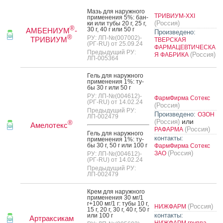
Мазь для на­руж­но­го
ТРИВИУМ-XXI
при­мене­ния 5%: бан­
(Россия)
ки или ту­бы 20 г, 25 г,
®
30 г, 40 г или 50 г
АМБЕНИУМ
-
Произведено:
®
РУ: ЛП-№(007002)-
ТРИВИУМ
ТВЕРСКАЯ
(РГ-RU) от 25.09.24
ФАРМАЦЕВТИЧЕСКА
Предыдущий РУ:
(Россия)
Я ФАБРИКА
ЛП-005364
Гель для на­руж­но­го
при­мене­ния 1%: ту­
бы 30 г или 50 г
РУ: ЛП-№(004612)-
ФармФирма Сотекс
(РГ-RU) от 14.02.24
(Россия)
Предыдущий РУ:
Произведено:
ОЗОН
ЛП-002479
или
(Россия)
®
Амелотекс
(Россия)
РАФАРМА
Гель для на­руж­но­го
контакты:
при­мене­ния 1%: ту­
бы 30 г, 50 г или 100 г
ФармФирма Сотекс
(Россия)
ЗАО
РУ: ЛП-№(004612)-
(РГ-RU) от 14.02.24
Предыдущий РУ:
ЛП-002479
Крем для на­руж­но­го
при­мене­ния 30 мг/1
г+100 мг/1 г: ту­бы 10 г,
(Россия)
НИЖФАРМ
15 г, 20 г, 30 г, 40 г, 50 г
контакты:
или 100 г
Артраксикам
НИЖФАРМ группа