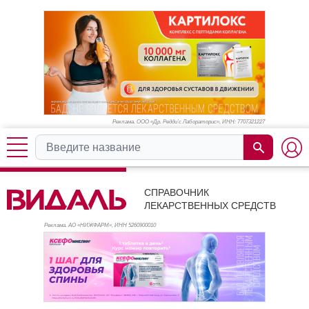
Реклама. ООО «Др. Редди’с Лабораторис», ИНН: 770
7321227
СПРАВОЧНИК
ЛЕКАРСТВЕННЫХ СРЕДСТВ
Реклама. АО «НИЖФАРМ», ИНН 526
0900010