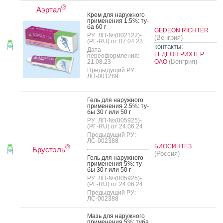
®
Аэртал
Крем для на­руж­но­го
при­мене­ния 1.5%: ту­
ба 60 г
GEDEON RICHTER
РУ: ЛП-№(002127)-
(Венгрия)
(РГ-RU) от 07.04.23
контакты:
Дата
ГЕДЕОН РИХТЕР
переоформления:
(Венгрия)
21.08.23
ОАО
Предыдущий РУ:
ЛП-001289
Гель для на­руж­но­го
при­мене­ния 2.5%: ту­
бы 30 г или 50 г
РУ: ЛП-№(005925)-
(РГ-RU) от 24.06.24
Предыдущий РУ:
ЛС-002388
БИОСИНТЕЗ
®
Брустэль
(Россия)
Гель для на­руж­но­го
при­мене­ния 5%: ту­
бы 30 г или 50 г
РУ: ЛП-№(005925)-
(РГ-RU) от 24.06.24
Предыдущий РУ:
ЛС-002388
Мазь для на­руж­но­го
при­мене­ния 5%: ту­ба