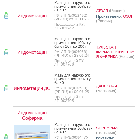
Мазь для на­руж­но­го
при­мене­ния 10%: ту­
ба 40 г
(Россия)
АТОЛЛ
Индометацин
РУ: ЛП-№(012492)-
Произведено:
ОЗОН
(РГ-RU) от 18.11.25
(Россия)
Предыдущий РУ:
ЛП-002242
Мазь для на­руж­но­го
при­мене­ния 10%: ту­
бы от 10 г до 200 г
ТУЛЬСКАЯ
Индометацин
РУ: ЛП-№(006058)-
ФАРМАЦЕВТИЧЕСКА
(РГ-RU) от 28.06.24
(Россия)
Я ФАБРИКА
Предыдущий РУ:
ЛП-007766
Мазь для на­руж­но­го
при­мене­ния 10%: ту­
ба 40 г
ДАНСОН-БГ
Индометацин ДС
РУ: ЛП-№(010510)-
(Болгария)
(РГ-RU) от 09.06.25
Предыдущий РУ:
ЛП-002705
Индометацин
Софарма
Мазь для на­руж­но­го
SOPHARMA
при­мене­ния 10%: ту­
ба 40 г
(Болгария)
РУ: ЛП-№(008447)-
контакты: