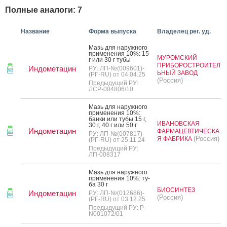
Полные аналоги: 7
Название
Форма выпуска
Владелец рег. уд.
Мазь для на­руж­но­го
при­мене­ния 10%: 15
МУРОМСКИЙ
г или 30 г ту­бы
ПРИБОРОСТРОИТЕЛ
Индометацин
РУ: ЛП-№(009601)-
ЬНЫЙ ЗАВОД
(РГ-RU) от 04.04.25
(Россия)
Предыдущий РУ:
ЛСР-004806/10
Мазь для на­руж­но­го
при­мене­ния 10%:
бан­ки или ту­бы 15 г,
ИВАНОВСКАЯ
30 г, 40 г или 50 г
Индометацин
ФАРМАЦЕВТИЧЕСКА
РУ: ЛП-№(007817)-
(Россия)
Я ФАБРИКА
(РГ-RU) от 25.11.24
Предыдущий РУ:
ЛП-008317
Мазь для на­руж­но­го
при­мене­ния 10%: ту­
ба 30 г
БИОСИНТЕЗ
Индометацин
РУ: ЛП-№(012686)-
(Россия)
(РГ-RU) от 03.12.25
Предыдущий РУ: Р
N001072/01