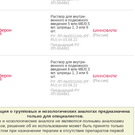
ЛП-004881
Рас­твор для внут­ри­
вен­но­го и под­кожно­го
вве­дения 5 млн.МЕ/0.5
мл: шпри­цы 1, 3 или 6
ферон
БИННОФАРМ
шт.
®
(Россия)
РУ: ЛП-№(001104)-(РГ-
RU) от 03.08.22
Предыдущий РУ:
ЛП-004881
Рас­твор для внут­ри­
вен­но­го и под­кожно­го
вве­дения 6 млн МЕ/0.3
мл: шпри­цы 1, 3 или 6
ферон
БИННОФАРМ
шт.
®
(Россия)
РУ: ЛП-№(001104)-(РГ-
RU) от 03.08.22
Предыдущий РУ:
ЛП-004881
ция о групповых и нозологических аналогах предназначена
только для специалистов.
 и нозологические аналоги
не являются полными аналогами
ов
, решение об их использовании может быть принято только
том при назначении терапии в отсутствие препаратов первой