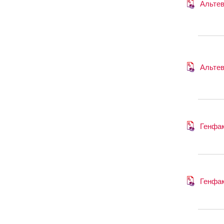
Альте
Альте
Генфа
Генфа