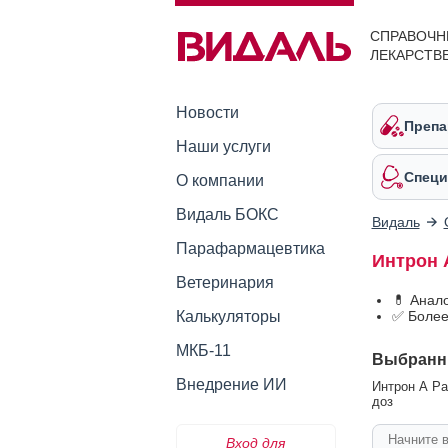
СПРАВОЧН
ЛЕКАРСТВ
Новости
Препа
Наши услуги
Специ
О компании
Видаль БОКС
Видаль
Парафармацевтика
Интрон 
Ветеринария
💊 Анал
Калькуляторы
✅ Более
МКБ-11
Выбранн
Внедрение ИИ
Интрон А Ра
доз
Вход для