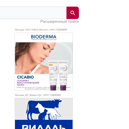
Расширенный поиск
Реклама. ООО «НАОС Восток», ИНН 772
0394094
Реклама. АО "Видаль Рус", ИНН 772
8043605