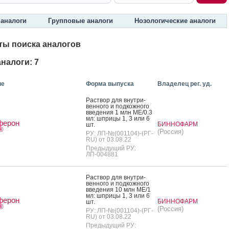
аналоги
Групповые аналоги
Нозологические аналоги
ты поиска аналогов
налоги: 7
ие
Форма выпуска
Владелец рег. уд.
Рас­твор для внут­ри­
вен­но­го и под­кожно­го
вве­дения 1 млн МЕ/0.3
мл: шпри­цы 1, 3 или 6
ферон
БИННОФАРМ
шт.
®
(Россия)
РУ: ЛП-№(001104)-(РГ-
RU) от 03.08.22
Предыдущий РУ:
ЛП-004881
Рас­твор для внут­ри­
вен­но­го и под­кожно­го
вве­дения 10 млн МЕ/1
мл: шпри­цы 1, 3 или 6
ферон
БИННОФАРМ
шт.
®
(Россия)
РУ: ЛП-№(001104)-(РГ-
RU) от 03.08.22
Предыдущий РУ: