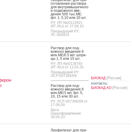
готов­ле­ния рас­тво­ра
для внут­ри­мышеч­но­го
и под­кожно­го вве­
дения 500 тыс.МЕ:
фл. 1, 5,10 или 20 шт.
РУ: ЛП-№(012262)-
(РГ-RU) от 27.08.10
Предыдущий РУ:
ЛС-000924
Рас­твор для под­
кожно­го вве­дения 8
млн.МЕ/0.5 мл: шпри­
цы 1, 5 или 15 шт.
РУ: ЛП-№(013878)-
(РГ-RU) от 12.03.26
Предыдущий РУ:
ЛСР-007366/09
(Россия)
БИОКАД
ферон
контакты:
b
Рас­твор для под­
(Россия)
БИОКАД АО
кожно­го вве­дения 8
млн.МЕ/1 мл: фл. 5,
10, 15 или 30 шт.
РУ: ЛСР-007366/09 от
17.09.09
Дата
переоформления:
30.05.23
Ли­офи­лизат для при­