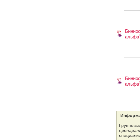
Бинно
альфа
Бинно
альфа
Информа
Групповые
препарат
специалис