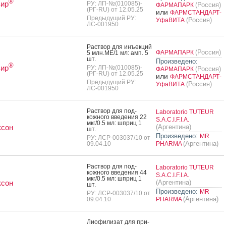
®
вир
РУ: ЛП-№(010085)-
(Россия)
ФАРМАПАРК
(РГ-RU) от 12.05.25
или
ФАРМСТАНДАРТ-
Предыдущий РУ:
(Россия)
УфаВИТА
ЛС-001950
Рас­твор для инъ­ек­ций
(Россия)
ФАРМАПАРК
5 млн.МЕ/1 мл: амп. 5
шт.
Произведено:
®
вир
РУ: ЛП-№(010085)-
(Россия)
ФАРМАПАРК
(РГ-RU) от 12.05.25
или
ФАРМСТАНДАРТ-
Предыдущий РУ:
(Россия)
УфаВИТА
ЛС-001950
Рас­твор для под­
Laboratorio TUTEUR
кожно­го вве­дения 22
S.A.C.I.F.I.A.
мкг/0.5 мл: шприц 1
ксон
(Аргентина)
шт.
Произведено:
MR
РУ: ЛСР-003037/10 от
(Аргентина)
09.04.10
PHARMA
Рас­твор для под­
Laboratorio TUTEUR
кожно­го вве­дения 44
S.A.C.I.F.I.A.
мкг/0.5 мл: шприц 1
ксон
(Аргентина)
шт.
Произведено:
MR
РУ: ЛСР-003037/10 от
(Аргентина)
09.04.10
PHARMA
Ли­офи­лизат для при­