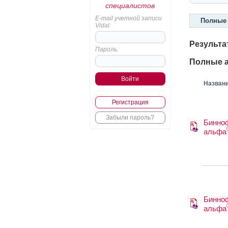
специалистов
E-mail учетной записи
Полные 
Vidal:
Результа
Пароль:
Полные а
Назван
Регистрация
Забыли пароль?
Бинно
альфа
Бинно
альфа