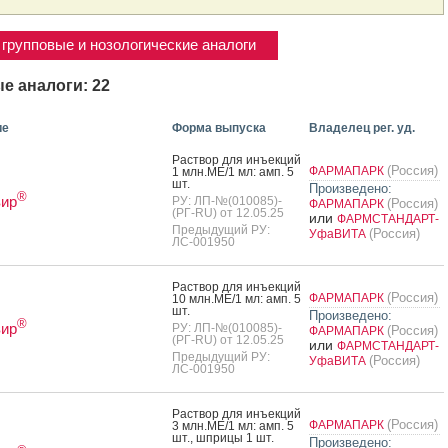
групповые и нозологические аналоги
е аналоги: 22
ие
Форма выпуска
Владелец рег. уд.
Рас­твор для инъ­ек­ций
(Россия)
ФАРМАПАРК
1 млн.МЕ/1 мл: амп. 5
шт.
Произведено:
®
вир
РУ: ЛП-№(010085)-
(Россия)
ФАРМАПАРК
(РГ-RU) от 12.05.25
или
ФАРМСТАНДАРТ-
Предыдущий РУ:
(Россия)
УфаВИТА
ЛС-001950
Рас­твор для инъ­ек­ций
(Россия)
ФАРМАПАРК
10 млн.МЕ/1 мл: амп. 5
шт.
Произведено:
®
вир
РУ: ЛП-№(010085)-
(Россия)
ФАРМАПАРК
(РГ-RU) от 12.05.25
или
ФАРМСТАНДАРТ-
Предыдущий РУ:
(Россия)
УфаВИТА
ЛС-001950
Рас­твор для инъ­ек­ций
(Россия)
ФАРМАПАРК
3 млн.МЕ/1 мл: амп. 5
шт., шпри­цы 1 шт.
Произведено: