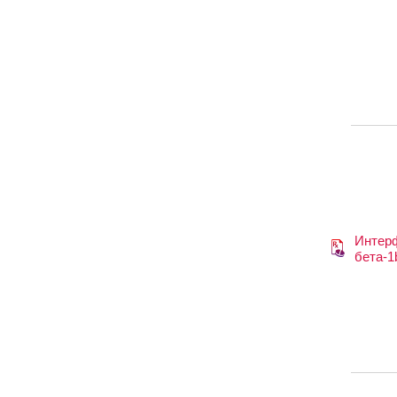
Интер
бета-1