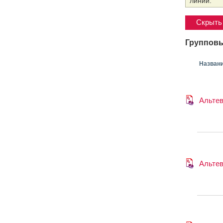
линии.
Скрыть 
Групповы
Назван
Альте
Альте