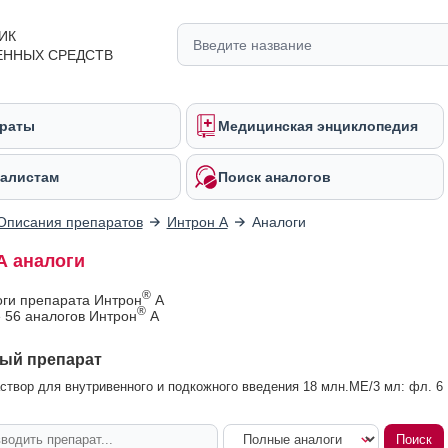
ИК
ЕННЫХ СРЕДСТВ
раты
Медицинская энциклопедия
алистам
Поиск аналогов
Описания препаратов
Интрон А
Аналоги
А аналоги
®
оги препарата Интрон
А
®
 56 аналогов Интрон
А
ый препарат
створ для внутривенного и подкожного введения 18 млн.МЕ/3 мл: фл. 6