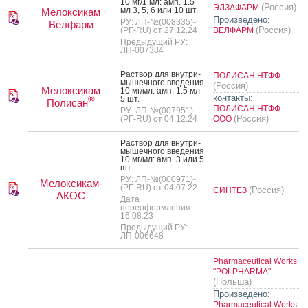
10 мг/1 мл: амп. 1.5
(Россия)
ЭЛЗАФАРМ
мл 3, 5, 6 или 10 шт.
Мелоксикам
Произведено:
РУ: ЛП-№(008335)-
Велфарм
(Россия)
(РГ-RU) от 27.12.24
ВЕЛФАРМ
Предыдущий РУ:
ЛП-007384
Рас­твор для внут­ри­
ПОЛИСАН НТФФ
мышеч­но­го вве­дения
(Россия)
Мелоксикам
10 мг/мл: амп. 1.5 мл
контакты:
5 шт.
®
Полисан
ПОЛИСАН НТФФ
РУ: ЛП-№(007951)-
(Россия)
(РГ-RU) от 04.12.24
ООО
Рас­твор для внут­ри­
мышеч­но­го вве­дения
10 мг/мл: амп. 3 или 5
шт.
РУ: ЛП-№(000971)-
Мелоксикам-
(РГ-RU) от 04.07.22
(Россия)
СИНТЕЗ
АКОС
Дата
переоформления:
16.08.23
Предыдущий РУ:
ЛП-006648
Pharmaceutical Works
"POLPHARMA"
(Польша)
Произведено:
Pharmaceutical Works