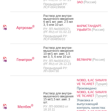
(Россия)
ЗАО
Предыдущий РУ:
ЛСР-004199/08
Рас­твор для внут­ри­
мышеч­но­го вве­дения
6 мг/1 мл: амп. 2.5 мл
3, 5 или 10 шт.
ФАРМСТАНДАРТ-
®
Артрозан
РУ: ЛП-№(000537)-
(Россия)
УфаВИТА
(РГ-RU) от 01.02.22
Предыдущий РУ:
ЛСР-004856/10
Рас­твор для внут­ри­
мышеч­но­го вве­дения
10 мг/1 мл: амп. 1.5
мл 3, 5, 6 или 10 шт.
®
Генитрон
(Россия)
ВЕЛФАРМ
РУ: ЛП-№(004151)-
(РГ-RU) от 26.12.23
Предыдущий РУ:
ЛП-004730
NOBEL ILAC SANAYII
(Турция)
VE TICARET
Произведено:
NOBEL ILAC SANAYII
Рас­твор для внут­ри­
(Турция)
VE TICARET
мышеч­но­го вве­дения
15 мг/1.5 мл: амп. 3
Упаковка и
шт.
выпускающий
®
Мелбек
РУ: ЛП-000963 от
контроль качества:
18.10.11