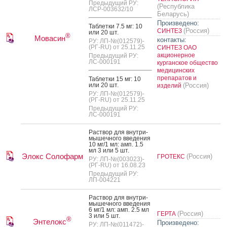
Предыдущий РУ:
(Республика
ЛСР-003632/10
Беларусь)
Произведено:
Таб­летки 7.5 мг: 10
(Россия)
СИНТЕЗ
или 20 шт.
®
Мовасин
контакты:
РУ: ЛП-№(012579)-
(РГ-RU) от 25.11.25
СИНТЕЗ ОАО
акционерное
Предыдущий РУ:
ЛС-000191
курганское общество
медицинских
препаратов и
Таб­летки 15 мг: 10
или 20 шт.
(Россия)
изделий
РУ: ЛП-№(012579)-
(РГ-RU) от 25.11.25
Предыдущий РУ:
ЛС-000191
Рас­твор для внут­ри­
мышеч­но­го вве­дения
10 мг/1 мл: амп. 1.5
мл 3 или 5 шт.
Элокс Солофарм
(Россия)
ГРОТЕКС
РУ: ЛП-№(003023)-
(РГ-RU) от 16.08.23
Предыдущий РУ:
ЛП-004221
Рас­твор для внут­ри­
мышеч­но­го вве­дения
6 мг/1 мл: амп. 2.5 мл
(Россия)
ГЕРТА
3 или 5 шт.
®
Энтелокс
Произведено:
РУ: ЛП-№(011472)-