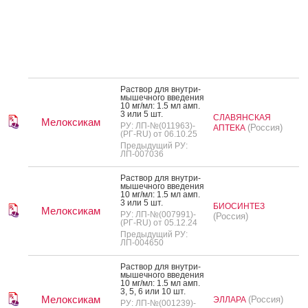
Рас­твор для внут­ри­
мышеч­но­го вве­дения
10 мг/мл: 1.5 мл амп.
3 или 5 шт.
СЛАВЯНСКАЯ
Мелоксикам
РУ: ЛП-№(011963)-
(Россия)
АПТЕКА
(РГ-RU) от 06.10.25
Предыдущий РУ:
ЛП-007036
Рас­твор для внут­ри­
мышеч­но­го вве­дения
10 мг/мл: 1.5 мл амп.
3 или 5 шт.
БИОСИНТЕЗ
Мелоксикам
РУ: ЛП-№(007991)-
(Россия)
(РГ-RU) от 05.12.24
Предыдущий РУ:
ЛП-004650
Рас­твор для внут­ри­
мышеч­но­го вве­дения
10 мг/мл: 1.5 мл амп.
3, 5, 6 или 10 шт.
Мелоксикам
(Россия)
ЭЛЛАРА
РУ: ЛП-№(001239)-