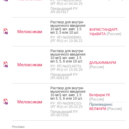
РУ: ЛП-№(009596)-
(РГ-RU) от 04.04.25
Предыдущий РУ:
ЛП-007927
Рас­твор для внут­ри­
мышеч­но­го вве­дения
10 мг/1 мл: амп. 1.5
ФАРМСТАНДАРТ-
Мелоксикам
мл 3, 5 или 10 шт.
(Россия)
УфаВИТА
РУ: ЛП-№(000896)-
(РГ-RU) от 10.06.22
Рас­твор для внут­ри­
мышеч­но­го вве­дения
10 мг/1 мл: амп. 1.5
мл 3, 5, 6 или 10 шт.
ДАЛЬХИМФАРМ
Мелоксикам
РУ: ЛП-№(014875)-
(Россия)
(РГ-RU) от 15.05.26
Предыдущий РУ:
ЛП-008135
Рас­твор для внут­ри­
мышеч­но­го вве­дения
10 мг/1 мл: амп. 1.5
Велфарм УК
мл 3, 5, 6 или 10 шт.
(Россия)
Мелоксикам
РУ: ЛП-№(009132)-
Произведено:
(РГ-RU) от 05.03.25
(Россия)
ВЕЛФАРМ
Предыдущий РУ:
ЛП-007256
Реклама