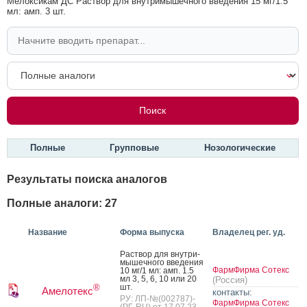
Мелоксикам ДС Раствор для внутримышечного введения 15 мг/1.5
мл: амп. 3 шт.
Полные
Групповые
Нозологические
Результаты поиска аналогов
Полные аналоги: 27
Название
Форма выпуска
Владелец рег. уд.
Рас­твор для внут­ри­
мышеч­но­го вве­дения
ФармФирма Сотекс
10 мг/1 мл: амп. 1.5
мл 3, 5, 6, 10 или 20
(Россия)
шт.
®
Амелотекс
контакты:
РУ: ЛП-№(002787)-
ФармФирма Сотекс
(РГ-RU) от 17.07.23