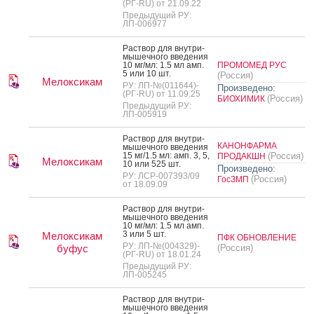
(РГ-RU) от 21.09.22
Предыдущий РУ:
ЛП-006977
Рас­твор для внут­ри­
мышеч­но­го вве­дения
10 мг/мл: 1.5 мл амп.
ПРОМОМЕД РУС
5 или 10 шт.
(Россия)
Мелоксикам
РУ: ЛП-№(011644)-
Произведено:
(РГ-RU) от 11.09.25
(Россия)
БИОХИМИК
Предыдущий РУ:
ЛП-005919
Рас­твор для внут­ри­
КАНОНФАРМА
мышеч­но­го вве­дения
15 мг/1.5 мл: амп. 3, 5,
(Россия)
ПРОДАКШН
Мелоксикам
10 или 525 шт.
Произведено:
РУ: ЛСР-007393/09
(Россия)
ГосЗМП
от 18.09.09
Рас­твор для внут­ри­
мышеч­но­го вве­дения
10 мг/мл: 1.5 мл амп.
3 или 5 шт.
Мелоксикам
ПФК ОБНОВЛЕНИЕ
РУ: ЛП-№(004329)-
буфус
(Россия)
(РГ-RU) от 18.01.24
Предыдущий РУ:
ЛП-005245
Рас­твор для внут­ри­
мышеч­но­го вве­дения