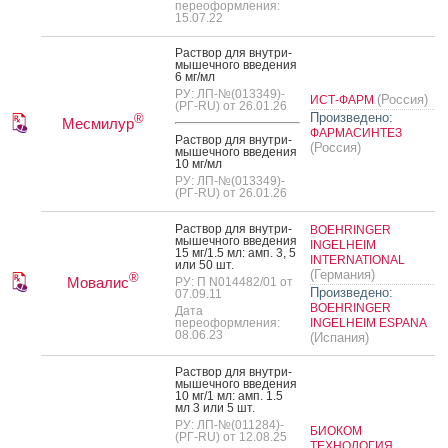
переоформления:
15.07.22
Рас­твор для внут­ри­
мышеч­но­го вве­дения
6 мг/мл
РУ: ЛП-№(013349)-
(Россия)
ИСТ-ФАРМ
(РГ-RU) от 26.01.26
Произведено:
®
Месмилур
ФАРМАСИНТЕЗ
Рас­твор для внут­ри­
(Россия)
мышеч­но­го вве­дения
10 мг/мл
РУ: ЛП-№(013349)-
(РГ-RU) от 26.01.26
Рас­твор для внут­ри­
BOEHRINGER
мышеч­но­го вве­дения
INGELHEIM
15 мг/1.5 мл: амп. 3, 5
INTERNATIONAL
или 50 шт.
(Германия)
®
Мовалис
РУ: П N014482/01 от
Произведено:
07.09.11
BOEHRINGER
Дата
переоформления:
INGELHEIM ESPANA
08.06.23
(Испания)
Рас­твор для внут­ри­
мышеч­но­го вве­дения
10 мг/1 мл: амп. 1.5
мл 3 или 5 шт.
РУ: ЛП-№(011284)-
БИОКОМ
(РГ-RU) от 12.08.25
ТЕХНОЛОГИЯ