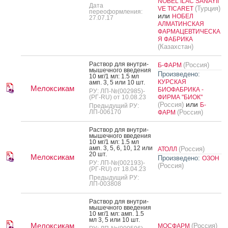
NOBEL ILAC SANAYII
Дата
(Турция)
VE TICARET
переоформления:
или
НОБЕЛ
27.07.17
АЛМАТИНСКАЯ
ФАРМАЦЕВТИЧЕСКА
Я ФАБРИКА
(Казахстан)
Рас­твор для внут­ри­
(Россия)
Б-ФАРМ
мышеч­но­го вве­дения
Произведено:
10 мг/1 мл: 1.5 мл
КУРСКАЯ
амп. 3, 5 или 10 шт.
Мелоксикам
БИОФАБРИКА -
РУ: ЛП-№(002985)-
(РГ-RU) от 10.08.23
ФИРМА "БИОК"
или
(Россия)
Б-
Предыдущий РУ:
ЛП-006170
(Россия)
ФАРМ
Рас­твор для внут­ри­
мышеч­но­го вве­дения
10 мг/1 мл: 1.5 мл
амп. 3, 5, 6, 10, 12 или
(Россия)
АТОЛЛ
20 шт.
Мелоксикам
Произведено:
ОЗОН
РУ: ЛП-№(002193)-
(Россия)
(РГ-RU) от 18.04.23
Предыдущий РУ:
ЛП-003808
Рас­твор для внут­ри­
мышеч­но­го вве­дения
10 мг/1 мл: амп. 1.5
мл 3, 5 или 10 шт.
Мелоксикам
(Россия)
МОСФАРМ