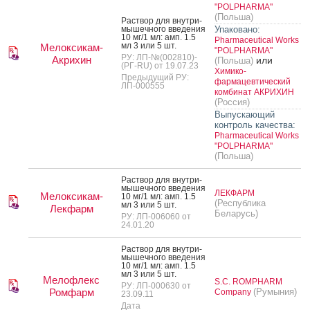
"POLPHARMA"
(Польша)
Рас­твор для внут­ри­
мышеч­но­го вве­дения
Упаковано:
10 мг/1 мл: амп. 1.5
Pharmaceutical Works
мл 3 или 5 шт.
Мелоксикам-
"POLPHARMA"
РУ: ЛП-№(002810)-
Акрихин
или
(Польша)
(РГ-RU) от 19.07.23
Химико-
Предыдущий РУ:
фармацевтический
ЛП-000555
комбинат АКРИХИН
(Россия)
Выпускающий
контроль качества:
Pharmaceutical Works
"POLPHARMA"
(Польша)
Рас­твор для внут­ри­
мышеч­но­го вве­дения
ЛЕКФАРМ
Мелоксикам-
10 мг/1 мл: амп. 1.5
(Республика
мл 3 или 5 шт.
Лекфарм
Беларусь)
РУ: ЛП-006060 от
24.01.20
Рас­твор для внут­ри­
мышеч­но­го вве­дения
10 мг/1 мл: амп. 1.5
мл 3 или 5 шт.
Мелофлекс
S.C. ROMPHARM
РУ: ЛП-000630 от
Ромфарм
(Румыния)
Company
23.09.11
Дата