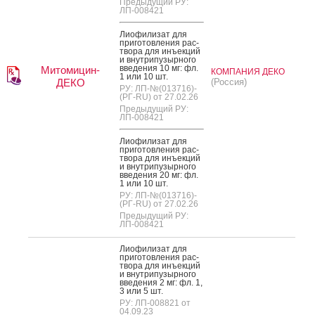
Предыдущий РУ:
ЛП-008421
Ли­офи­лизат для
при­готов­ле­ния рас­
тво­ра для инъ­ек­ций
и внут­ри­пузыр­но­го
вве­дения 10 мг: фл.
Митомицин-
КОМПАНИЯ ДЕКО
1 или 10 шт.
ДЕКО
(Россия)
РУ: ЛП-№(013716)-
(РГ-RU) от 27.02.26
Предыдущий РУ:
ЛП-008421
Ли­офи­лизат для
при­готов­ле­ния рас­
тво­ра для инъ­ек­ций
и внут­ри­пузыр­но­го
вве­дения 20 мг: фл.
1 или 10 шт.
РУ: ЛП-№(013716)-
(РГ-RU) от 27.02.26
Предыдущий РУ:
ЛП-008421
Ли­офи­лизат для
при­готов­ле­ния рас­
тво­ра для инъ­ек­ций
и внут­ри­пузыр­но­го
вве­дения 2 мг: фл. 1,
3 или 5 шт.
РУ: ЛП-008821 от
04.09.23