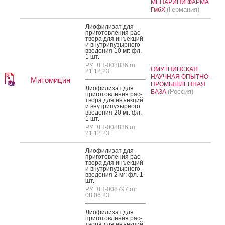
МЕНАРИНИ ФАРМА
(Германия)
ГмбХ
Ли­офи­лизат для
при­готов­ле­ния рас­
тво­ра для инъ­ек­ций
и внут­ри­пузыр­но­го
вве­дения 10 мг: фл.
1 шт.
РУ: ЛП-008836 от
ОМУТНИНСКАЯ
21.12.23
НАУЧНАЯ ОПЫТНО-
Митомицин
ПРОМЫШЛЕННАЯ
Ли­офи­лизат для
(Россия)
БАЗА
при­готов­ле­ния рас­
тво­ра для инъ­ек­ций
и внут­ри­пузыр­но­го
вве­дения 20 мг: фл.
1 шт.
РУ: ЛП-008836 от
21.12.23
Ли­офи­лизат для
при­готов­ле­ния рас­
тво­ра для инъ­ек­ций
и внут­ри­пузыр­но­го
вве­дения 2 мг: фл. 1
шт.
РУ: ЛП-008797 от
08.06.23
Ли­офи­лизат для
при­готов­ле­ния рас­
тво­ра для инъ­ек­ций