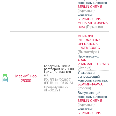
контроль качества:
BERLIN-CHEMIE
(Германия)
контакты:
БЕРЛИН-ХЕМИ/
МЕНАРИНИ ФАРМА
(Германия)
ГмбХ
MENARINI
INTERNATIONAL
OPERATIONS
LUXEMBOURG
(Люксембург)
Произведено:
ADARE
PHARMACEUTICALS
Кап­су­лы ки­шеч­но­
(Италия)
рас­тво­римые 25000
ЕД: 20, 50 или 100
Упаковка и
®
шт.
Мезим
нео
выпускающий
РУ: ЛП-№(002692)-
25000
контроль качества:
(РГ-RU) от 05.07.23
БЕРЛИН-ФАРМА
Предыдущий РУ:
(Россия)
ЛП-001291
Выпускающий
контроль качества:
BERLIN-CHEMIE
(Германия)
контакты:
БЕРЛИН-ХЕМИ/