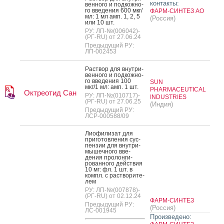
контакты:
вен­но­го и под­кожно­
го вве­дения 600 мкг/
ФАРМ-СИНТЕЗ АО
мл: 1 мл амп. 1, 2, 5
(Россия)
или 10 шт.
РУ: ЛП-№(006042)-
(РГ-RU) от 27.06.24
Предыдущий РУ:
ЛП-002453
Рас­твор для внут­ри­
вен­но­го и под­кожно­
го вве­дения 100
SUN
мкг/1 мл: амп. 1 шт.
PHARMACEUTICAL
Октреотид Сан
РУ: ЛП-№(010717)-
INDUSTRIES
(РГ-RU) от 27.06.25
(Индия)
Предыдущий РУ:
ЛСР-000588/09
Ли­офи­лизат для
при­готов­ле­ния сус­
пензии для внут­ри­
мышеч­но­го вве­
дения про­лон­ги­
рован­но­го дей­ствия
10 мг: фл. 1 шт. в
компл. с рас­тво­рите­
лем
РУ: ЛП-№(007878)-
(РГ-RU) от 02.12.24
ФАРМ-СИНТЕЗ
Предыдущий РУ:
(Россия)
ЛС-001945
Произведено: