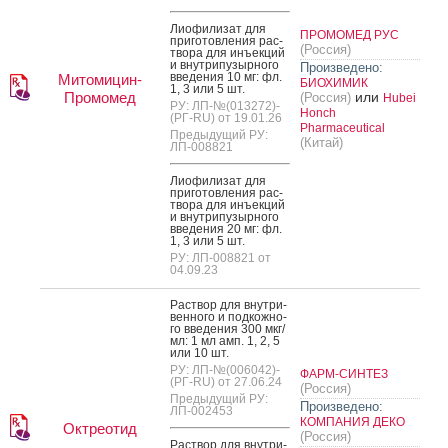
Ли­офи­лизат для
ПРОМОМЕД РУС
при­готов­ле­ния рас­
(Россия)
тво­ра для инъ­ек­ций
и внут­ри­пузыр­но­го
Произведено:
вве­дения 10 мг: фл.
Митомицин-
БИОХИМИК
1, 3 или 5 шт.
Промомед
или
(Россия)
Hubei
РУ: ЛП-№(013272)-
Honch
(РГ-RU) от 19.01.26
Pharmaceutical
Предыдущий РУ:
(Китай)
ЛП-008821
Ли­офи­лизат для
при­готов­ле­ния рас­
тво­ра для инъ­ек­ций
и внут­ри­пузыр­но­го
вве­дения 20 мг: фл.
1, 3 или 5 шт.
РУ: ЛП-008821 от
04.09.23
Рас­твор для внут­ри­
вен­но­го и под­кожно­
го вве­дения 300 мкг/
мл: 1 мл амп. 1, 2, 5
или 10 шт.
РУ: ЛП-№(006042)-
ФАРМ-СИНТЕЗ
(РГ-RU) от 27.06.24
(Россия)
Предыдущий РУ:
Произведено:
ЛП-002453
КОМПАНИЯ ДЕКО
Октреотид
(Россия)
Рас­твор для внут­ри­