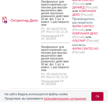
ФАРМ-СИНТЕЗ
Ли­офи­лизат для
или
(Россия)
при­готов­ле­ния сус­
(Россия)
пензии для внут­ри­
ДИАМЕД
мышеч­но­го вве­
или
КОМПАНИЯ
дения про­лон­ги­
(Россия)
ДЕКО
рован­но­го дей­ствия
Производитель
20 мг: фл. 1 шт. в
Октреотид-Депо
компл. с рас­тво­рите­
растворителя:
лем
ФАРМ-СИНТЕЗ
РУ: ЛП-№(007878)-
или
(Россия)
(РГ-RU) от 02.12.24
КОМПАНИЯ ДЕКО
Предыдущий РУ:
или
(Россия)
ЛС-001945
(Россия)
АЛЬТАИР
контакты:
Ли­офи­лизат для
ФАРМ-СИНТЕЗ АО
при­готов­ле­ния сус­
(Россия)
пензии для внут­ри­
мышеч­но­го вве­
дения про­лон­ги­
рован­но­го дей­ствия
30 мг: фл. 1 шт. в
компл. с рас­тво­рите­
лем
РУ: ЛП-№(007878)-
(РГ-RU) от 02.12.24
Предыдущий РУ:
ЛС-001945
Ли­офи­лизат для
JODAS EXPOIM
На сайте Видаль используются файлы cookie
при­готов­ле­ния рас­
(Индия)
Ok
тво­ра для ин­фу­зий 1
Продолжая, вы принимаете
пользовательское соглашение
.
Онгецин
Произведено:
г: фл. 1 или 10 шт.
JODAS EXPOIM
РУ: ЛСР-005294/10