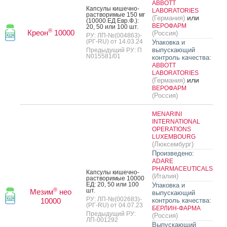
ABBOTT
Кап­су­лы ки­шеч­но­
LABORATORIES
рас­тво­римые 150 мг
или
(Германия)
(10000 ЕД Евр.Ф.):
ВЕРОФАРМ
20, 50 или 100 шт.
®
Креон
10000
(Россия)
РУ: ЛП-№(004863)-
(РГ-RU) от 14.03.24
Упаковка и
выпускающий
Предыдущий РУ: П
N015581/01
контроль качества:
ABBOTT
LABORATORIES
или
(Германия)
ВЕРОФАРМ
(Россия)
MENARINI
INTERNATIONAL
OPERATIONS
LUXEMBOURG
(Люксембург)
Произведено:
ADARE
PHARMACEUTICALS
Кап­су­лы ки­шеч­но­
(Италия)
рас­тво­римые 10000
ЕД: 20, 50 или 100
Упаковка и
®
шт.
Мезим
нео
выпускающий
РУ: ЛП-№(002683)-
10000
контроль качества:
(РГ-RU) от 04.07.23
БЕРЛИН-ФАРМА
Предыдущий РУ:
(Россия)
ЛП-001292
Выпускающий