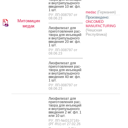
и внут­ри­пузыр­но­го
вве­дения 10 мг: фл.
1 шт.
(Германия)
medac
РУ: ЛП-008797 от
Произведено:
08.06.23
Митомицин
ONCOMED
медак
MANUFACTURING
Ли­офи­лизат для
(Чешская
при­готов­ле­ния рас­
Республика)
тво­ра для инъ­ек­ций
и внут­ри­пузыр­но­го
вве­дения 20 мг: фл.
1 шт.
РУ: ЛП-008797 от
08.06.23
Ли­офи­лизат для
при­готов­ле­ния рас­
тво­ра для инъ­ек­ций
и внут­ри­пузыр­но­го
вве­дения 40 мг: фл.
1 шт.
РУ: ЛП-008797 от
08.06.23
Ли­офи­лизат для
при­готов­ле­ния рас­
тво­ра для инъ­ек­ций
и внут­ри­пузыр­но­го
вве­дения 2 мг: фл. 1
или 10 шт.
РУ: ЛП-№(013716)-
(РГ-RU) от 27.02.26