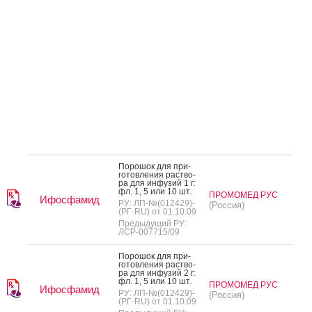
По­рошок для при­
готов­ле­ния рас­тво­
ра для ин­фу­зий 1 г:
фл. 1, 5 или 10 шт.
ПРОМОМЕД РУС
Ифосфамид
РУ: ЛП-№(012429)-
(Россия)
(РГ-RU) от 01.10.09
Предыдущий РУ:
ЛСР-007715/09
По­рошок для при­
готов­ле­ния рас­тво­
ра для ин­фу­зий 2 г:
фл. 1, 5 или 10 шт.
ПРОМОМЕД РУС
Ифосфамид
РУ: ЛП-№(012429)-
(Россия)
(РГ-RU) от 01.10.09