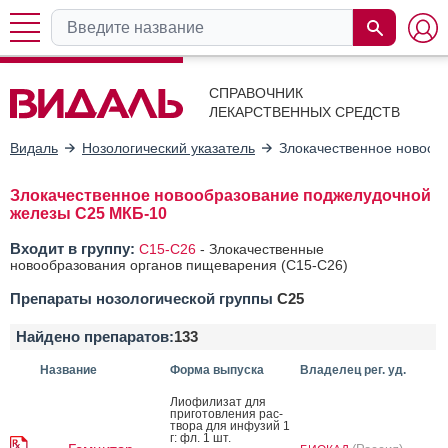
СПРАВОЧНИК
ЛЕКАРСТВЕННЫХ СРЕДСТВ
Видаль
Нозологический указатель
Злокачественное новооб
Злокачественное новообразование поджелудочной
железы C25 МКБ-10
Входит в группу:
C15-C26
-
Злокачественные
новообразования органов пищеварения (C15-C26)
Препараты нозологической группы
C25
Найдено препаратов:
133
Название
Форма выпуска
Владелец рег. уд.
Ли­офи­лизат для
при­готов­ле­ния рас­
тво­ра для ин­фу­зий 1
г: фл. 1 шт.