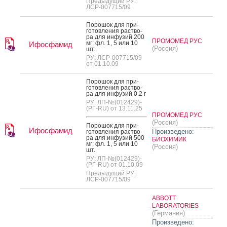
Предыдущий РУ:
ЛСР-007715/09
По­рошок для при­
готов­ле­ния рас­тво­
ра для ин­фу­зий 200
ПРОМОМЕД РУС
мг: фл. 1, 5 или 10
Ифосфамид
(Россия)
шт.
РУ: ЛСР-007715/09
от 01.10.09
По­рошок для при­
готов­ле­ния рас­тво­
ра для ин­фу­зий 0.2 г
РУ: ЛП-№(012429)-
(РГ-RU) от 13.11.25
ПРОМОМЕД РУС
(Россия)
По­рошок для при­
Ифосфамид
Произведено:
готов­ле­ния рас­тво­
ра для ин­фу­зий 500
БИОХИМИК
мг: фл. 1, 5 или 10
(Россия)
шт.
РУ: ЛП-№(012429)-
(РГ-RU) от 01.10.09
Предыдущий РУ:
ЛСР-007715/09
ABBOTT
LABORATORIES
(Германия)
Произведено: