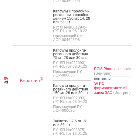
ЛСР-004693/08
Кап­су­лы с про­лон­ги­
рован­ным выс­во­бож­
де­ни­ем 150 мг: 14, 28
или 56 шт.
РУ: ЛП-№(001294)-
(РГ-RU) от 06.10.22
Предыдущий РУ:
ЛСР-004693/08
Кап­су­лы про­лон­ги­
рован­но­го дей­ствия
75 мг: 28 или 30 шт.
РУ: ЛП-№(002093)-
(РГ-RU) от 03.04.23
EGIS Pharmaceuticals
Предыдущий РУ:
(Венгрия)
ЛСР-000030
контакты:
®
Велаксин
ЭГИС
Кап­су­лы про­лон­ги­
фармацевтический
рован­но­го дей­ствия
(Венгрия)
завод ЗАО
150 мг: 28 или 30 шт.
РУ: ЛП-№(002093)-
(РГ-RU) от 03.04.23
Предыдущий РУ:
ЛСР-000030
Таб­летки 37.5 мг: 28
или 56 шт.
РУ: ЛП-№(008375)-
(РГ-RU) от 13.01.25