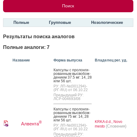
Полные
Групповые
Нозологические
Результаты поиска аналогов
Полные аналоги: 7
Название
Форма выпуска
Владелец рег. уд.
Кап­су­лы с про­лон­ги­
рован­ным выс­во­бож­
де­ни­ем 37.5 мг: 14, 28
или 56 шт.
РУ: ЛП-№(001294)-
(РГ-RU) от 06.10.22
Предыдущий РУ:
ЛСР-004693/08
Кап­су­лы с про­лон­ги­
рован­ным выс­во­бож­
де­ни­ем 75 мг: 14, 28
или 56 шт.
KRKA d.d., Novo
®
Алвента
РУ: ЛП-№(001294)-
(Словения)
mesto
(РГ-RU) от 06.10.22
Предыдущий РУ: