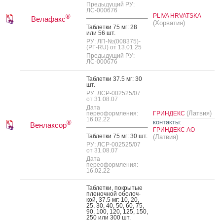
Предыдущий РУ:
ЛС-000676
PLIVA HRVATSKA
®
Велафакс
(Хорватия)
Таб­летки 75 мг: 28
или 56 шт.
РУ: ЛП-№(008375)-
(РГ-RU) от 13.01.25
Предыдущий РУ:
ЛС-000676
Таб­летки 37.5 мг: 30
шт.
РУ: ЛСР-002525/07
от 31.08.07
Дата
(Латвия)
переоформления:
ГРИНДЕКС
16.02.22
контакты:
®
Венлаксор
ГРИНДЕКС АО
Таб­летки 75 мг: 30 шт.
(Латвия)
РУ: ЛСР-002525/07
от 31.08.07
Дата
переоформления:
16.02.22
Таб­летки, пок­ры­тые
пле­ноч­ной обо­лоч­
кой, 37.5 мг: 10, 20,
25, 30, 40, 50, 60, 75,
90, 100, 120, 125, 150,
250 или 300 шт.