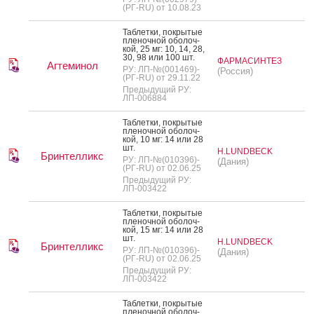
(РГ-RU) от 10.08.23
Таб­летки, пок­ры­тые
пле­ноч­ной обо­лоч­
кой, 25 мг: 10, 14, 28,
30, 98 или 100 шт.
ФАРМАСИНТЕЗ
Агтеминол
РУ: ЛП-№(001469)-
(Россия)
(РГ-RU) от 29.11.22
Предыдущий РУ:
ЛП-006884
Таб­летки, пок­ры­тые
пле­ноч­ной обо­лоч­
кой, 10 мг: 14 или 28
шт.
H.LUNDBECK
Бринтелликс
РУ: ЛП-№(010396)-
(Дания)
(РГ-RU) от 02.06.25
Предыдущий РУ:
ЛП-003422
Таб­летки, пок­ры­тые
пле­ноч­ной обо­лоч­
кой, 15 мг: 14 или 28
шт.
H.LUNDBECK
Бринтелликс
РУ: ЛП-№(010396)-
(Дания)
(РГ-RU) от 02.06.25
Предыдущий РУ:
ЛП-003422
Таб­летки, пок­ры­тые
пле­ноч­ной обо­лоч­