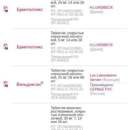
кой, 20 мг: 14 или 28
шт.
H.LUNDBECK
Бринтелликс
РУ: ЛП-№(010396)-
(Дания)
(РГ-RU) от 02.06.25
Предыдущий РУ:
ЛП-003422
Таб­летки, пок­ры­тые
пле­ноч­ной обо­лоч­
кой, 5 мг: 14 или 28
шт.
H.LUNDBECK
Бринтелликс
РУ: ЛП-№(010396)-
(Дания)
(РГ-RU) от 02.06.25
Предыдущий РУ:
ЛП-003422
Таб­летки, пок­ры­тые
пле­ноч­ной обо­лоч­
Les Laboratoires
кой, 25 мг: 28 или 98
(Франция)
Servier
шт.
®
Вальдоксан
Произведено:
РУ: ЛП-№(000528)-
(РГ-RU) от 25.01.22
СЕРВЬЕ РУС
(Россия)
Предыдущий РУ:
ЛСР-000540/08
Таб­летки ки­шеч­но­
рас­тво­римые, пок­ры­
тые пле­ноч­ной обо­
лоч­кой, 30 мг: 7, 14
или 28 шт.
РУ: ЛП-№(005356)-