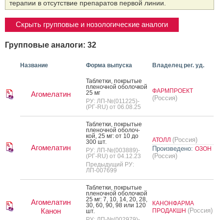
терапии в отсутствие препаратов первой линии.
Скрыть групповые и нозологические аналоги
Групповые аналоги: 32
Название
Форма выпуска
Владелец рег. уд.
Таб­летки, пок­ры­тые
пле­ноч­ной обо­лоч­кой
ФАРМПРОЕКТ
25 мг
Агомелатин
(Россия)
РУ: ЛП-№(011225)-
(РГ-RU) от 06.08.25
Таб­летки, пок­ры­тые
пле­ноч­ной обо­лоч­
кой, 25 мг: от 10 до
(Россия)
АТОЛЛ
300 шт.
Агомелатин
Произведено:
ОЗОН
РУ: ЛП-№(003889)-
(Россия)
(РГ-RU) от 04.12.23
Предыдущий РУ:
ЛП-007699
Таб­летки, пок­ры­тые
пле­ноч­ной обо­лоч­кой
25 мг: 7, 10, 14, 20, 28,
Агомелатин
КАНОНФАРМА
30, 60, 90, 98 или 120
Канон
(Россия)
ПРОДАКШН
шт.
РУ: ЛП-№(002979)-