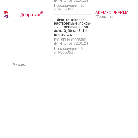
(РГ-RU) от 02.05.24
Предыдущий РУ:
ЛП-006093
ADAMED PHARMA
®
Депратал
(Польша)
Таб­летки ки­шеч­но­
рас­тво­римые, пок­ры­
тые пле­ноч­ной обо­
лоч­кой, 60 мг: 7, 14
или 28 шт.
РУ: ЛП-№(005356)-
(РГ-RU) от 02.05.24
Предыдущий РУ:
ЛП-006093
Реклама