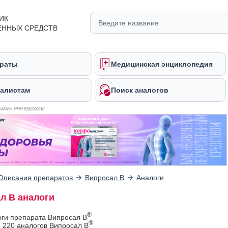
ИК
ЕННЫХ СРЕДСТВ
раты
Медицинская энциклопедия
алистам
Поиск аналогов
ФАРМ», ИНН 526
0900010
Описания препаратов
Випросал В
Аналоги
л В аналоги
®
оги препарата Випросал В
®
 220 аналогов Випросал В