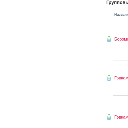
Групповы
Назван
Бором
Гэвка
Гэвка