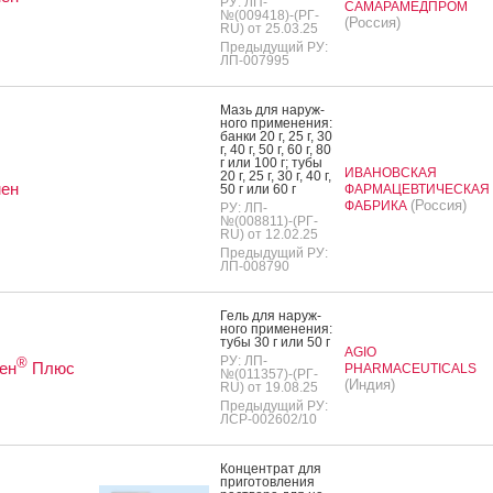
РУ: ЛП-
САМАРАМЕДПРОМ
№(009418)-(РГ-
(Россия)
RU) от 25.03.25
Предыдущий РУ:
ЛП-007995
Мазь для на­руж­
но­го при­мене­ния:
бан­ки 20 г, 25 г, 30
г, 40 г, 50 г, 60 г, 80
г или 100 г; ту­бы
ИВАНОВСКАЯ
20 г, 25 г, 30 г, 40 г,
мен
50 г или 60 г
ФАРМАЦЕВТИЧЕСКАЯ
(Россия)
ФАБРИКА
РУ: ЛП-
№(008811)-(РГ-
RU) от 12.02.25
Предыдущий РУ:
ЛП-008790
Гель для на­руж­
но­го при­мене­ния:
ту­бы 30 г или 50 г
AGIO
РУ: ЛП-
®
ен
Плюс
PHARMACEUTICALS
№(011357)-(РГ-
(Индия)
RU) от 19.08.25
Предыдущий РУ:
ЛСР-002602/10
Кон­цен­трат для
при­готов­ле­ния