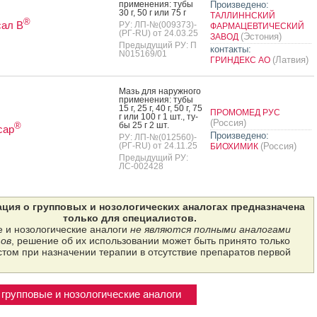
при­мене­ния: ту­бы
Произведено:
30 г, 50 г или 75 г
ТАЛЛИННСКИЙ
®
сал В
РУ: ЛП-№(009373)-
ФАРМАЦЕВТИЧЕСКИЙ
(РГ-RU) от 24.03.25
(Эстония)
ЗАВОД
Предыдущий РУ: П
контакты:
N015169/01
(Латвия)
ГРИНДЕКС АО
Мазь для на­руж­но­го
при­мене­ния: ту­бы
15 г, 25 г, 40 г, 50 г, 75
ПРОМОМЕД РУС
г или 100 г 1 шт., ту­
(Россия)
бы 25 г 2 шт.
®
сар
Произведено:
РУ: ЛП-№(012560)-
(РГ-RU) от 24.11.25
(Россия)
БИОХИМИК
Предыдущий РУ:
ЛС-002428
ция о групповых и нозологических аналогах предназначена
только для специалистов.
 и нозологические аналоги
не являются полными аналогами
ов
, решение об их использовании может быть принято только
том при назначении терапии в отсутствие препаратов первой
групповые и нозологические аналоги