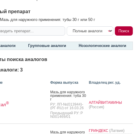
ый препарат
Мазь для наружного применения: тубы 30 г или 50 г
аналоги
Групповые аналоги
Нозологические аналоги
ты поиска аналогов
налоги: 3
ие
Форма выпуска
Владелец рег. уд.
Мазь для на­руж­но­го
при­мене­ния: ту­ба 30
г
АЛТАЙВИТАМИНЫ
®
сал
РУ: ЛП-№(013944)-
(Россия)
(РГ-RU) от 16.03.26
Предыдущий РУ: Р
N001469/01
(Латвия)
ГРИНДЕКС
Мазь для на­руж­но­го