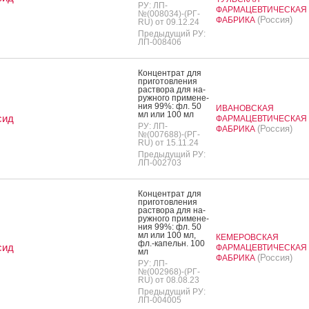
РУ: ЛП-
ФАРМАЦЕВТИЧЕСКАЯ
№(008034)-(РГ-
(Россия)
ФАБРИКА
RU) от 09.12.24
Предыдущий РУ:
ЛП-008406
Кон­цен­трат для
при­готов­ле­ния
рас­тво­ра для на­
руж­но­го при­мене­
ния 99%: фл. 50
ИВАНОВСКАЯ
мл или 100 мл
сид
ФАРМАЦЕВТИЧЕСКАЯ
РУ: ЛП-
(Россия)
ФАБРИКА
№(007688)-(РГ-
RU) от 15.11.24
Предыдущий РУ:
ЛП-002703
Кон­цен­трат для
при­готов­ле­ния
рас­тво­ра для на­
руж­но­го при­мене­
ния 99%: фл. 50
мл или 100 мл,
КЕМЕРОВСКАЯ
фл.-ка­пельн. 100
сид
ФАРМАЦЕВТИЧЕСКАЯ
мл
(Россия)
ФАБРИКА
РУ: ЛП-
№(002968)-(РГ-
RU) от 08.08.23
Предыдущий РУ:
ЛП-004005