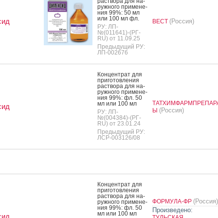
рас­тво­ра для на­
руж­но­го при­мене­
ния 99%: 50 мл
или 100 мл фл.
сид
(Россия)
ВЕСТ
РУ: ЛП-
№(011641)-(РГ-
RU) от 11.09.25
Предыдущий РУ:
ЛП-002676
Кон­цен­трат для
при­готов­ле­ния
рас­тво­ра для на­
руж­но­го при­мене­
ния 99%: фл. 50
ТАТХИМФАРМПРЕПАР
мл или 100 мл
сид
(Россия)
Ы
РУ: ЛП-
№(004384)-(РГ-
RU) от 23.01.24
Предыдущий РУ:
ЛСР-003126/08
Кон­цен­трат для
при­готов­ле­ния
рас­тво­ра для на­
(Россия)
ФОРМУЛА-ФР
руж­но­го при­мене­
ния 99%: фл. 50
Произведено:
мл или 100 мл
сид
ТУЛЬСКАЯ