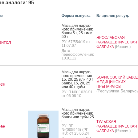
е аналоги: 95
ие
Форма выпуска
Владелец рег. уд.
Мазь для на­руж­
но­го при­мене­ния:
бан­ки 5 г, 25 г или
50 г
ЯРОСЛАВСКАЯ
ентол
РУ: 67/554/19 от
ФАРМАЦЕВТИЧЕСКАЯ
11.07.67
(Россия)
ФАБРИКА
Дата
переоформления:
10.01.12
Мазь для на­руж­
но­го при­мене­ния:
БОРИСОВСКИЙ ЗАВО
15, 20, 25 или 40 г
МЕДИЦИНСКИХ
бан­ки, 15, 20, 25
мен
ПРЕПАРАТОВ
или 40 г ту­бы
(Республика Беларусь
РУ: П N011030/01
от 06.08.10
Мазь для на­руж­
но­го при­мене­ния:
бан­ки или ту­бы 25
г
ТУЛЬСКАЯ
мен
РУ: ЛП-
ФАРМАЦЕВТИЧЕСКАЯ
№(005946)-(РГ-
(Россия)
ФАБРИКА
RU) от 25.06.24