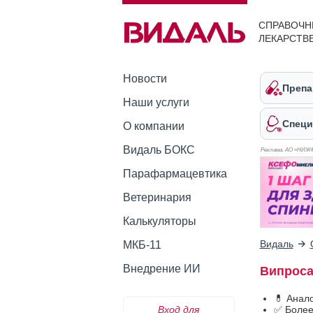
СПРАВОЧН
ЛЕКАРСТВ
Новости
Препа
Наши услуги
Специ
О компании
Видаль БОКС
Реклама. АО «НИЖ
Парафармацевтика
Ветеринария
Калькуляторы
Видаль
МКБ-11
Внедрение ИИ
Випроса
💊 Анал
Вход для
✅ Более