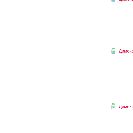
Димек
Димек