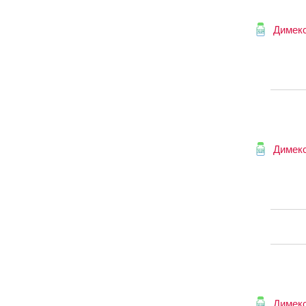
Димек
Димек
Димек