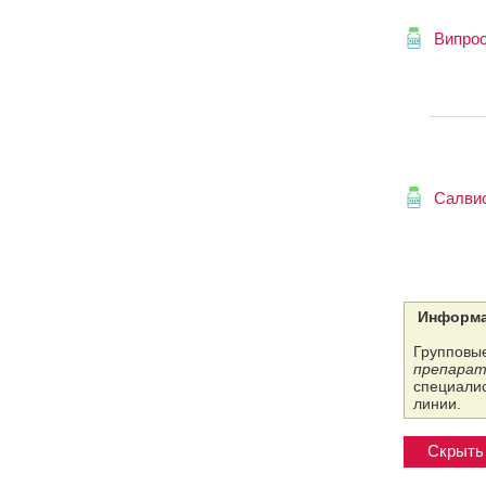
Випро
Салви
Информа
Групповые
препарат
специалис
линии.
Скрыть 