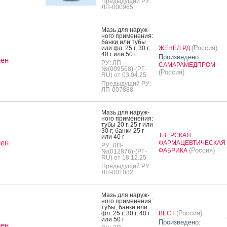
Предыдущий РУ:
ЛП-000965
Мазь для на­руж­
но­го при­мене­ния:
бан­ки или ту­бы
(Россия)
или фл. 25 г, 30 г,
ЖЕНЕЛ РД
40 г или 50 г
Произведено:
мен
РУ: ЛП-
САМАРАМЕДПРОМ
№(009568)-(РГ-
(Россия)
RU) от 03.04.25
Предыдущий РУ:
ЛП-007888
Мазь для на­руж­
но­го при­мене­ния:
ту­бы 20 г, 25 г или
30 г; бан­ки 25 г
ТВЕРСКАЯ
или 40 г
мен
ФАРМАЦЕВТИЧЕСКАЯ
РУ: ЛП-
(Россия)
ФАБРИКА
№(012876)-(РГ-
RU) от 18.12.25
Предыдущий РУ:
ЛП-001082
Мазь для на­руж­
но­го при­мене­ния:
ту­бы, бан­ки или
(Россия)
фл. 25 г, 30 г, 40 г
ВЕСТ
или 50 г
Произведено:
мен