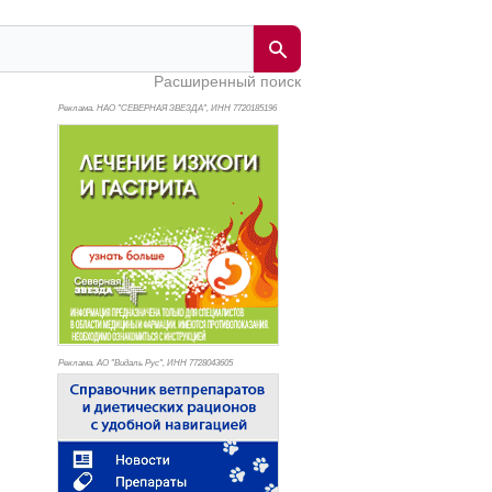
Расширенный поиск
Реклама. НАО "СЕВЕРНАЯ ЗВЕЗДА", ИНН 772
0185196
Реклама. АО "Видаль Рус", ИНН 772
8043605