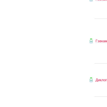
Гэвка
Диклог