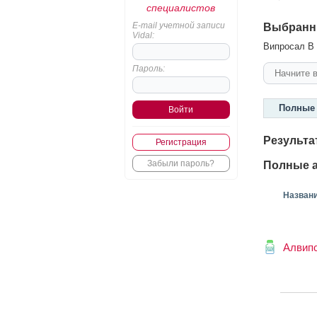
специалистов
E-mail учетной записи
Выбранн
Vidal:
Випросал В 
Пароль:
Полные 
Результа
Регистрация
Забыли пароль?
Полные а
Назван
Алвип