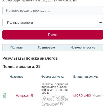
Аллергофри Таблетки 5 мг: 10, 20, 30, 40 или 50 шт.
Полные
Групповые
Нозологические
Результаты поиска аналогов
Полные аналоги: 25
Название
Форма выпуска
Владелец рег. уд.
Таб­летки, пок­ры­тые
пле­ноч­ной обо­лоч­
кой, 5 мг: 10, 20 или
100 шт.
Алерсэт-Л
(Индия)
MICRO LABS
РУ: ЛП-№(014809)-
(РГ-RU) от 08.05.26
Предыдущий РУ: