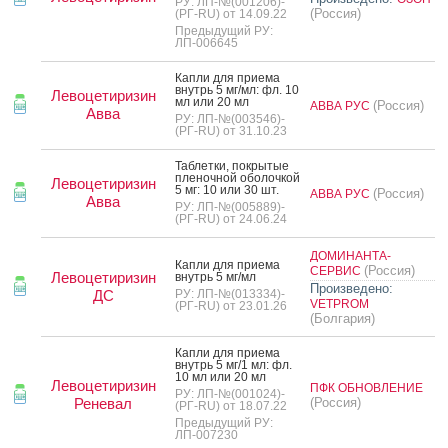
РУ: ЛП-№(001206)-
(Россия)
(РГ-RU) от 14.09.22
Предыдущий РУ:
ЛП-006645
Кап­ли для при­ема
внутрь 5 мг/мл: фл. 10
Левоцетиризин
мл или 20 мл
(Россия)
АВВА РУС
Авва
РУ: ЛП-№(003546)-
(РГ-RU) от 31.10.23
Таб­летки, пок­ры­тые
пле­ноч­ной обо­лоч­кой
Левоцетиризин
5 мг: 10 или 30 шт.
(Россия)
АВВА РУС
Авва
РУ: ЛП-№(005889)-
(РГ-RU) от 24.06.24
ДОМИНАНТА-
Кап­ли для при­ема
(Россия)
СЕРВИС
Левоцетиризин
внутрь 5 мг/мл
Произведено:
ДС
РУ: ЛП-№(013334)-
VETPROM
(РГ-RU) от 23.01.26
(Болгария)
Кап­ли для при­ема
внутрь 5 мг/1 мл: фл.
10 мл или 20 мл
Левоцетиризин
ПФК ОБНОВЛЕНИЕ
РУ: ЛП-№(001024)-
Реневал
(Россия)
(РГ-RU) от 18.07.22
Предыдущий РУ:
ЛП-007230