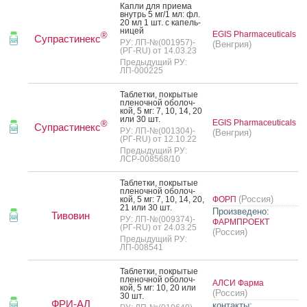
Кап­ли для при­ема
внутрь 5 мг/1 мл: фл.
20 мл 1 шт. c ка­пель­
ни­цей
EGIS Pharmaceuticals
®
Супрастинекс
РУ: ЛП-№(001957)-
(Венгрия)
(РГ-RU) от 14.03.23
Предыдущий РУ:
ЛП-000225
Таб­летки, пок­ры­тые
пле­ноч­ной обо­лоч­
кой, 5 мг: 7, 10, 14, 20
или 30 шт.
EGIS Pharmaceuticals
®
Супрастинекс
РУ: ЛП-№(001304)-
(Венгрия)
(РГ-RU) от 12.10.22
Предыдущий РУ:
ЛСР-008568/10
Таб­летки, пок­ры­тые
пле­ноч­ной обо­лоч­
(Россия)
кой, 5 мг: 7, 10, 14, 20,
ФОРП
21 или 30 шт.
Произведено:
Тивовин
РУ: ЛП-№(009374)-
ФАРМПРОЕКТ
(РГ-RU) от 24.03.25
(Россия)
Предыдущий РУ:
ЛП-008541
Таб­летки, пок­ры­тые
пле­ноч­ной обо­лоч­
АЛСИ Фарма
кой, 5 мг: 10, 20 или
(Россия)
30 шт.
ФРИ-АЛ
контакты: