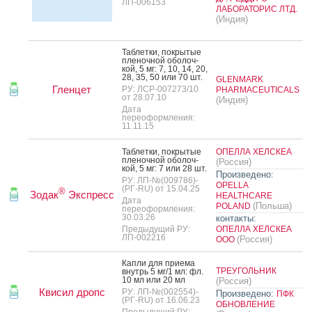
ЛП-006153
ЛАБОРАТОРИС ЛТД.
(Индия)
Таб­летки, пок­ры­тые
пле­ноч­ной обо­лоч­
кой, 5 мг: 7, 10, 14, 20,
28, 35, 50 или 70 шт.
GLENMARK
Гленцет
РУ: ЛСР-007273/10
PHARMACEUTICALS
от 28.07.10
(Индия)
Дата
переоформления:
11.11.15
Таб­летки, пок­ры­тые
ОПЕЛЛА ХЕЛСКЕА
пле­ноч­ной обо­лоч­
(Россия)
кой, 5 мг: 7 или 28 шт.
Произведено:
РУ: ЛП-№(009786)-
OPELLA
(РГ-RU) от 15.04.25
®
Зодак
Экспресс
HEALTHCARE
Дата
(Польша)
POLAND
переоформления:
30.03.26
контакты:
Предыдущий РУ:
ОПЕЛЛА ХЕЛСКЕА
ЛП-002216
(Россия)
ООО
Кап­ли для при­ема
ТРЕУГОЛЬНИК
внутрь 5 мг/1 мл: фл.
10 мл или 20 мл
(Россия)
Квисил дропс
РУ: ЛП-№(002554)-
Произведено:
ПФК
(РГ-RU) от 16.06.23
ОБНОВЛЕНИЕ
Предыдущий РУ: