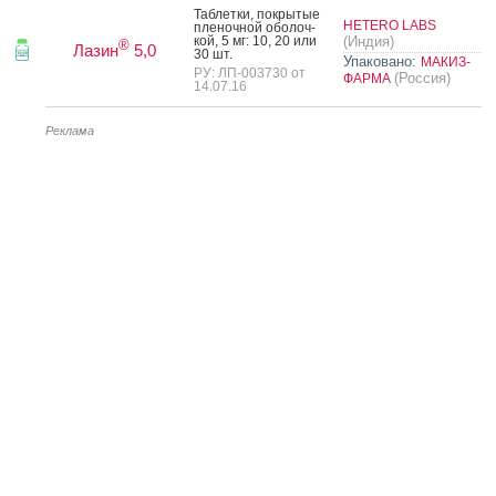
Таб­летки, пок­ры­тые
HETERO LABS
пле­ноч­ной обо­лоч­
кой, 5 мг: 10, 20 или
(Индия)
®
Лазин
5,0
30 шт.
Упаковано:
МАКИЗ-
РУ: ЛП-003730 от
(Россия)
ФАРМА
14.07.16
Реклама