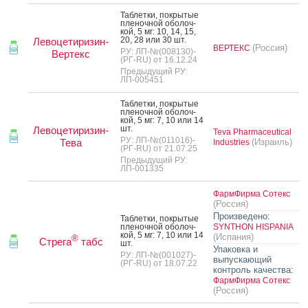
Таб­летки, пок­ры­тые
пле­ноч­ной обо­лоч­
кой, 5 мг: 10, 14, 15,
20, 28 или 30 шт.
Левоцетиризин-
(Россия)
ВЕРТЕКС
РУ: ЛП-№(008130)-
Вертекс
(РГ-RU) от 16.12.24
Предыдущий РУ:
ЛП-005451
Таб­летки, пок­ры­тые
пле­ноч­ной обо­лоч­
кой, 5 мг: 7, 10 или 14
шт.
Левоцетиризин-
Teva Pharmaceutical
РУ: ЛП-№(011016)-
Тева
(Израиль)
Industries
(РГ-RU) от 21.07.25
Предыдущий РУ:
ЛП-001335
ФармФирма Сотекс
(Россия)
Произведено:
Таб­летки, пок­ры­тые
пле­ноч­ной обо­лоч­
SYNTHON HISPANIA
кой, 5 мг: 7, 10 или 14
(Испания)
®
Стрега
табс
шт.
Упаковка и
РУ: ЛП-№(001027)-
выпускающий
(РГ-RU) от 18.07.22
контроль качества:
ФармФирма Сотекс
(Россия)