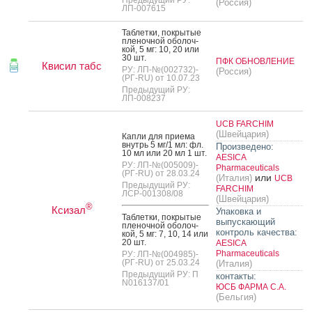
(Россия)
ЛП-007615
Таб­летки, пок­ры­тые
пле­ноч­ной обо­лоч­
кой, 5 мг: 10, 20 или
30 шт.
ПФК ОБНОВЛЕНИЕ
Квисил табс
РУ: ЛП-№(002732)-
(Россия)
(РГ-RU) от 10.07.23
Предыдущий РУ:
ЛП-008237
UCB FARCHIM
(Швейцария)
Кап­ли для при­ема
внутрь 5 мг/1 мл: фл.
Произведено:
10 мл или 20 мл 1 шт.
AESICA
РУ: ЛП-№(005009)-
Pharmaceuticals
(РГ-RU) от 28.03.24
или
(Италия)
UCB
Предыдущий РУ:
FARCHIM
ЛСР-001308/08
(Швейцария)
®
Ксизал
Упаковка и
Таб­летки, пок­ры­тые
выпускающий
пле­ноч­ной обо­лоч­
контроль качества:
кой, 5 мг: 7, 10, 14 или
20 шт.
AESICA
Pharmaceuticals
РУ: ЛП-№(004985)-
(РГ-RU) от 25.03.24
(Италия)
Предыдущий РУ: П
контакты:
N016137/01
ЮСБ ФАРМА С.А.
(Бельгия)