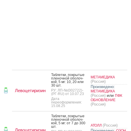
Таб­летки, пок­ры­тые
МЕТАМЕДИКА
пле­ноч­ной обо­лоч­
(Россия)
кой, 5 мг: 10, 20 или
30 шт.
Произведено:
Левоцетиризин
РУ: ЛП-№(002722)-
МЕТАМЕДИКА
(РГ-RU) от 10.07.23
или
(Россия)
ПФК
Дата
ОБНОВЛЕНИЕ
переоформления:
(Россия)
15.08.25
Таб­летки, пок­ры­тые
пле­ноч­ной обо­лоч­
кой, 5 мг: от 7 до 300
(Россия)
АТОЛЛ
шт.
Левоцетиризин
Произведено:
ОЗОН