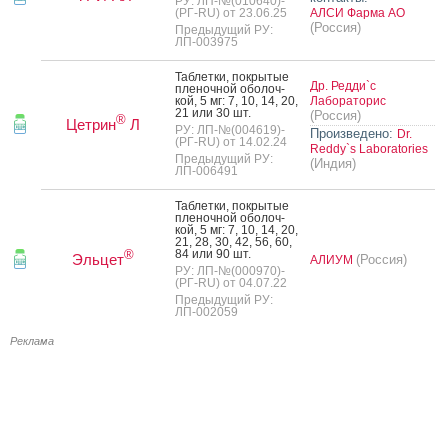
РУ: ЛП-№(010640)-
(РГ-RU) от 23.06.25
АЛСИ Фарма АО
(Россия)
Предыдущий РУ:
ЛП-003975
Таб­летки, пок­ры­тые
Др. Редди`с
пле­ноч­ной обо­лоч­
кой, 5 мг: 7, 10, 14, 20,
Лабораторис
21 или 30 шт.
(Россия)
®
Цетрин
Л
РУ: ЛП-№(004619)-
Произведено:
Dr.
(РГ-RU) от 14.02.24
Reddy`s Laboratories
Предыдущий РУ:
(Индия)
ЛП-006491
Таб­летки, пок­ры­тые
пле­ноч­ной обо­лоч­
кой, 5 мг: 7, 10, 14, 20,
21, 28, 30, 42, 56, 60,
84 или 90 шт.
®
Эльцет
(Россия)
АЛИУМ
РУ: ЛП-№(000970)-
(РГ-RU) от 04.07.22
Предыдущий РУ:
ЛП-002059
Реклама