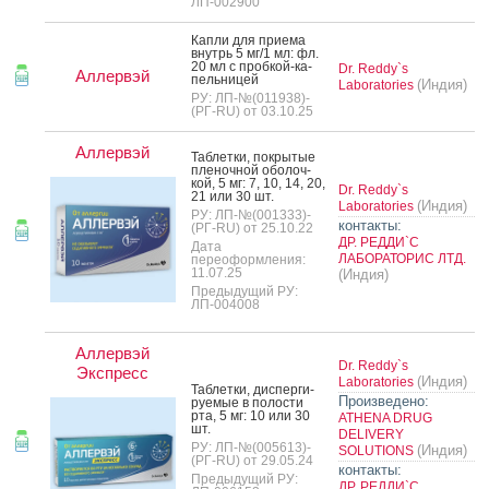
ЛП-002900
Кап­ли для при­ема
внутрь 5 мг/1 мл: фл.
20 мл с проб­кой-ка­
Dr. Reddy`s
Аллервэй
пель­ни­цей
(Индия)
Laboratories
РУ: ЛП-№(011938)-
(РГ-RU) от 03.10.25
Аллервэй
Таб­летки, пок­ры­тые
пле­ноч­ной обо­лоч­
кой, 5 мг: 7, 10, 14, 20,
Dr. Reddy`s
21 или 30 шт.
(Индия)
Laboratories
РУ: ЛП-№(001333)-
контакты:
(РГ-RU) от 25.10.22
ДР. РЕДДИ`С
Дата
ЛАБОРАТОРИС ЛТД.
переоформления:
11.07.25
(Индия)
Предыдущий РУ:
ЛП-004008
Аллервэй
Dr. Reddy`s
Экспресс
(Индия)
Laboratories
Таб­летки, дис­перги­
Произведено:
ру­емые в по­лос­ти
рта, 5 мг: 10 или 30
ATHENA DRUG
шт.
DELIVERY
РУ: ЛП-№(005613)-
(Индия)
SOLUTIONS
(РГ-RU) от 29.05.24
контакты:
Предыдущий РУ:
ДР. РЕДДИ`С