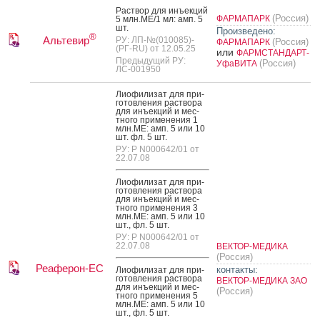
Рас­твор для инъ­ек­ций
(Россия)
ФАРМАПАРК
5 млн.МЕ/1 мл: амп. 5
шт.
Произведено:
®
Альтевир
РУ: ЛП-№(010085)-
(Россия)
ФАРМАПАРК
(РГ-RU) от 12.05.25
или
ФАРМСТАНДАРТ-
Предыдущий РУ:
(Россия)
УфаВИТА
ЛС-001950
Ли­офи­лизат для при­
готов­ле­ния рас­тво­ра
для инъ­ек­ций и мес­
тно­го при­мене­ния 1
млн.МЕ: амп. 5 или 10
шт. фл. 5 шт.
РУ: Р N000642/01 от
22.07.08
Ли­офи­лизат для при­
готов­ле­ния рас­тво­ра
для инъ­ек­ций и мес­
тно­го при­мене­ния 3
млн.МЕ: амп. 5 или 10
шт., фл. 5 шт.
РУ: Р N000642/01 от
22.07.08
ВЕКТОР-МЕДИКА
(Россия)
Реаферон-ЕС
контакты:
Ли­офи­лизат для при­
готов­ле­ния рас­тво­ра
ВЕКТОР-МЕДИКА ЗАО
для инъ­ек­ций и мес­
(Россия)
тно­го при­мене­ния 5
млн.МЕ: амп. 5 или 10
шт., фл. 5 шт.