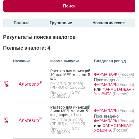
Полные
Групповые
Нозологические
Результаты поиска аналогов
Полные аналоги: 4
Название
Форма выпуска
Владелец рег. уд.
Рас­твор для инъ­ек­ций
(Россия)
ФАРМАПАРК
10 млн.МЕ/1 мл: амп. 5
шт.
Произведено:
®
Альтевир
РУ: ЛП-№(010085)-
(Россия)
ФАРМАПАРК
(РГ-RU) от 12.05.25
или
ФАРМСТАНДАРТ-
Предыдущий РУ:
(Россия)
УфаВИТА
ЛС-001950
Рас­твор для инъ­ек­ций
(Россия)
ФАРМАПАРК
3 млн.МЕ/1 мл: амп. 5
шт., шпри­цы 1 шт.
Произведено:
®
Альтевир
РУ: ЛП-№(010085)-
(Россия)
ФАРМАПАРК
(РГ-RU) от 12.05.25
или
ФАРМСТАНДАРТ-
Предыдущий РУ:
(Россия)
УфаВИТА
ЛС-001950