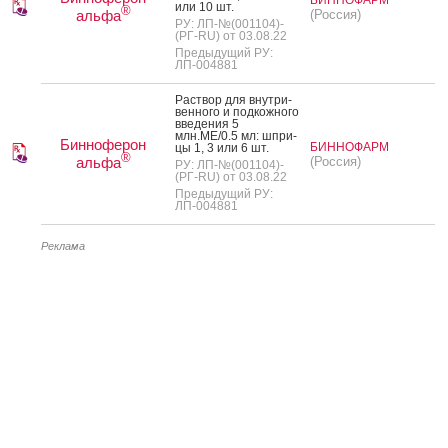
или 10 шт.
®
альфа
(Россия)
РУ: ЛП-№(001104)-
(РГ-RU) от 03.08.22
Предыдущий РУ:
ЛП-004881
Рас­твор для внут­ри­
вен­но­го и под­кожно­го
вве­дения 5
млн.МЕ/0.5 мл: шпри­
Бинноферон
БИННОФАРМ
цы 1, 3 или 6 шт.
®
альфа
(Россия)
РУ: ЛП-№(001104)-
(РГ-RU) от 03.08.22
Предыдущий РУ:
ЛП-004881
Реклама