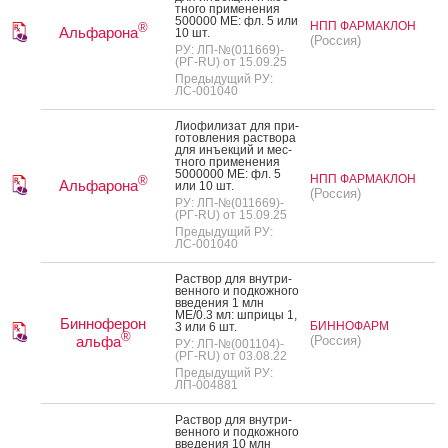
тно­го при­мене­ния
500000 МЕ: фл. 5 или
НПП ФАРМАКЛОН
®
Альфарона
10 шт.
(Россия)
РУ: ЛП-№(011669)-
(РГ-RU) от 15.09.25
Предыдущий РУ:
ЛС-001040
Ли­офи­лизат для при­
готов­ле­ния рас­тво­ра
для инъ­ек­ций и мес­
тно­го при­мене­ния
5000000 МЕ: фл. 5
НПП ФАРМАКЛОН
®
Альфарона
или 10 шт.
(Россия)
РУ: ЛП-№(011669)-
(РГ-RU) от 15.09.25
Предыдущий РУ:
ЛС-001040
Рас­твор для внут­ри­
вен­но­го и под­кожно­го
вве­дения 1 млн
МЕ/0.3 мл: шпри­цы 1,
Бинноферон
БИННОФАРМ
3 или 6 шт.
®
альфа
(Россия)
РУ: ЛП-№(001104)-
(РГ-RU) от 03.08.22
Предыдущий РУ:
ЛП-004881
Рас­твор для внут­ри­
вен­но­го и под­кожно­го
вве­дения 10 млн