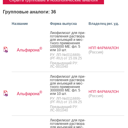
Групповые аналоги: 36
Название
Форма выпуска
Владелец рег. уд.
Ли­офи­лизат для при­
готов­ле­ния рас­тво­ра
для инъ­ек­ций и мес­
тно­го при­мене­ния
1000000 МЕ: фл. 5
НПП ФАРМАКЛОН
®
Альфарона
или 10 шт.
(Россия)
РУ: ЛП-№(011669)-
(РГ-RU) от 15.09.25
Предыдущий РУ:
ЛС-001040
Ли­офи­лизат для при­
готов­ле­ния рас­тво­ра
для инъ­ек­ций и мес­
тно­го при­мене­ния
3000000 МЕ: фл. 5
НПП ФАРМАКЛОН
®
Альфарона
или 10 шт.
(Россия)
РУ: ЛП-№(011669)-
(РГ-RU) от 15.09.25
Предыдущий РУ:
ЛС-001040
Ли­офи­лизат для при­
готов­ле­ния рас­тво­ра
для инъ­ек­ций и мес­