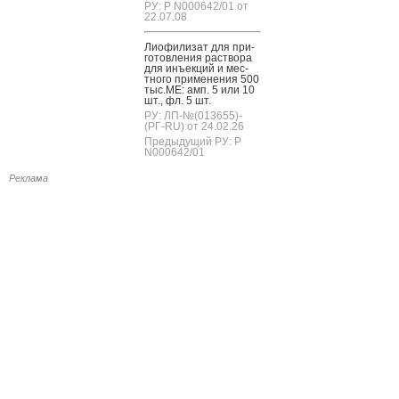
РУ: Р N000642/01 от
22.07.08
Ли­офи­лизат для при­
готов­ле­ния рас­тво­ра
для инъ­ек­ций и мес­
тно­го при­мене­ния 500
тыс.МЕ: амп. 5 или 10
шт., фл. 5 шт.
РУ: ЛП-№(013655)-
(РГ-RU) от 24.02.26
Предыдущий РУ: Р
N000642/01
Реклама