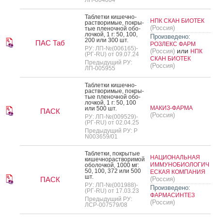
Таб­летки ки­шеч­но­
НПК СКАН БИОТЕК
рас­тво­римые, пок­ры­
(Россия)
тые пле­ноч­ной обо­
лоч­кой, 1 г: 50, 100,
Произведено:
200 или 300 шт.
ПАС Таб
РОЗЛЕКС ФАРМ
РУ: ЛП-№(006165)-
или
(Россия)
НПК
(РГ-RU) от 09.07.24
СКАН БИОТЕК
Предыдущий РУ:
(Россия)
ЛП-005955
Таб­летки ки­шеч­но­
рас­тво­римые, пок­ры­
тые пле­ноч­ной обо­
лоч­кой, 1 г: 50, 100
МАКИЗ-ФАРМА
или 500 шт.
ПАСК
(Россия)
РУ: ЛП-№(009529)-
(РГ-RU) от 02.04.25
Предыдущий РУ: Р
N003659/01
Таб­летки, пок­ры­тые
НАЦИОНАЛЬНАЯ
ки­шеч­но­рас­тво­римой
ИММУНОБИОЛОГИЧ
обо­лоч­кой, 1000 мг:
50, 100, 372 или 500
ЕСКАЯ КОМПАНИЯ
шт.
ПАСК
(Россия)
РУ: ЛП-№(001988)-
Произведено:
(РГ-RU) от 17.03.23
ФАРМАСИНТЕЗ
Предыдущий РУ:
(Россия)
ЛСР-007579/08