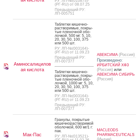
РУ: ЛП-№(010875)-
(РГ-RU) от 08.07.25
Предыдущий РУ:
ЛП-005751
Таб­летки ки­шеч­но­
рас­тво­римые, пок­ры­
тые пле­ноч­ной обо­
лоч­кой, 500 мг: 5, 10,
20, 30, 50, 100, 375
или 500 шт.
РУ: ЛП-№(003164)-
(РГ-RU) от 11.09.23
(Россия)
АВЕКСИМА
Предыдущий РУ:
Произведено:
ЛП-007377
Аминосалицилов
ИРБИТСКИЙ ХФЗ
ая кислота
или
(Россия)
Таб­летки ки­шеч­но­
АВЕКСИМА СИБИРЬ
рас­тво­римые, пок­ры­
(Россия)
тые пле­ноч­ной обо­
лоч­кой, 1000 мг: 5, 10,
20, 30, 50, 100, 375
или 500 шт.
РУ: ЛП-№(003164)-
(РГ-RU) от 11.09.23
Предыдущий РУ:
ЛП-007377
Гра­нулы, пок­ры­тые
ки­шеч­но­рас­тво­римой
обо­лоч­кой, 600 мг/1 г:
MACLEODS
пак.
Мак-Пас
PHARMACEUTICALS
РУ: ЛП-№(013521)-
(Индия)
(РГ-RU) от 11.02.26