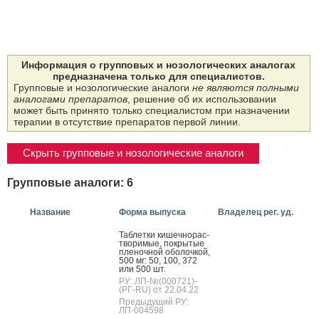
Информация о групповых и нозологических аналогах
предназначена только для специалистов.
Групповые и нозологические аналоги
не являются полными
аналогами препаратов
, решение об их использовании
может быть принято только специалистом при назначении
терапии в отсутствие препаратов первой линии.
Скрыть групповые и нозологические аналоги
Групповые аналоги: 6
Название
Форма выпуска
Владелец рег. уд.
Таб­летки ки­шеч­но­рас­
тво­римые, пок­ры­тые
пле­ноч­ной обо­лоч­кой,
500 мг: 50, 100, 372
или 500 шт.
РУ: ЛП-№(000721)-
(РГ-RU) от 22.04.22
Предыдущий РУ:
ЛП-004598