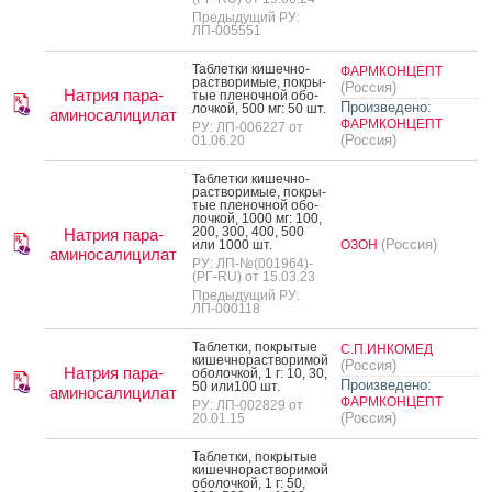
Предыдущий РУ:
ЛП-005551
Таб­летки ки­шеч­но­
ФАРМКОНЦЕПТ
рас­тво­римые, пок­ры­
(Россия)
Натрия пара-
тые пле­ноч­ной обо­
Произведено:
лоч­кой, 500 мг: 50 шт.
аминосалицилат
ФАРМКОНЦЕПТ
РУ: ЛП-006227 от
(Россия)
01.06.20
Таб­летки ки­шеч­но­
рас­тво­римые, пок­ры­
тые пле­ноч­ной обо­
лоч­кой, 1000 мг: 100,
200, 300, 400, 500
Натрия пара-
(Россия)
или 1000 шт.
ОЗОН
аминосалицилат
РУ: ЛП-№(001964)-
(РГ-RU) от 15.03.23
Предыдущий РУ:
ЛП-000118
Таб­летки, пок­ры­тые
С.П.ИНКОМЕД
ки­шеч­но­рас­тво­римой
(Россия)
Натрия пара-
обо­лоч­кой, 1 г: 10, 30,
Произведено:
50 или100 шт.
аминосалицилат
ФАРМКОНЦЕПТ
РУ: ЛП-002829 от
(Россия)
20.01.15
Таб­летки, пок­ры­тые
ки­шеч­но­рас­тво­римой
обо­лоч­кой, 1 г: 50,