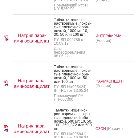
Предыдущий РУ: П
N015260/01
Таб­летки ки­шеч­но­
рас­тво­римые, пок­ры­
тые пле­ноч­ной обо­
лоч­кой, 1000 мг: 10,
30, 50 или 100 шт.
Натрия пара-
ИНТЕРФАРМА
РУ: ЛП-005786 от
аминосалицилат
(Россия)
10.09.19
Дата
переоформления:
08.06.22
Таб­летки ки­шеч­но­
рас­тво­римые, пок­ры­
тые пле­ноч­ной обо­
лоч­кой, 1000 мг: 50
Натрия пара-
ФАРМКОНЦЕПТ
или 100 шт.
аминосалицилат
(Россия)
РУ: ЛП-№(005424)-
(РГ-RU) от 13.05.24
Предыдущий РУ:
ЛП-007300
Таб­летки ки­шеч­но­
рас­тво­римые, пок­ры­
тые пле­ноч­ной обо­
лоч­кой, 500 мг: 10, 50,
100, 250, 372 или 500
Натрия пара-
(Россия)
шт.
ОЗОН
аминосалицилат
РУ: ЛП-№(005841)-
(РГ-RU) от 19.06.24