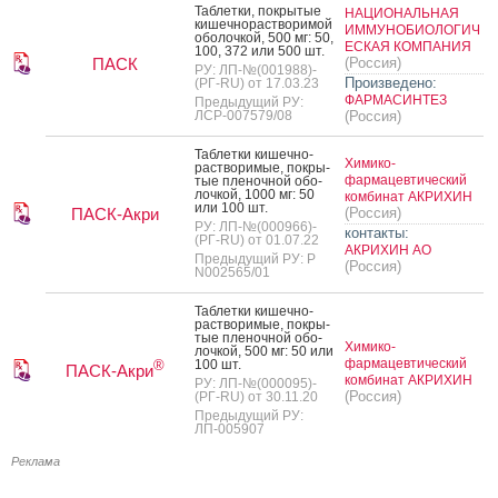
Таб­летки, пок­ры­тые
НАЦИОНАЛЬНАЯ
ки­шеч­но­рас­тво­римой
ИММУНОБИОЛОГИЧ
обо­лоч­кой, 500 мг: 50,
ЕСКАЯ КОМПАНИЯ
100, 372 или 500 шт.
ПАСК
(Россия)
РУ: ЛП-№(001988)-
Произведено:
(РГ-RU) от 17.03.23
ФАРМАСИНТЕЗ
Предыдущий РУ:
ЛСР-007579/08
(Россия)
Таб­летки ки­шеч­но­
Химико-
рас­тво­римые, пок­ры­
фармацевтический
тые пле­ноч­ной обо­
лоч­кой, 1000 мг: 50
комбинат АКРИХИН
или 100 шт.
ПАСК-Акри
(Россия)
РУ: ЛП-№(000966)-
контакты:
(РГ-RU) от 01.07.22
АКРИХИН АО
Предыдущий РУ: Р
(Россия)
N002565/01
Таб­летки ки­шеч­но­
рас­тво­римые, пок­ры­
тые пле­ноч­ной обо­
Химико-
лоч­кой, 500 мг: 50 или
фармацевтический
100 шт.
®
ПАСК-Акри
комбинат АКРИХИН
РУ: ЛП-№(000095)-
(Россия)
(РГ-RU) от 30.11.20
Предыдущий РУ:
ЛП-005907
Реклама