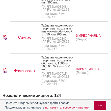
или 300 шт.
РУ: ЛП-№(008948)-
(РГ-RU) от 20.02.25
Предыдущий РУ:
ЛП-007631
Таб­летки ки­шеч­но­рас­
тво­римые, пок­ры­тые
пле­ноч­ной обо­лоч­кой,
1 г: 50 или 100 шт.
SIMPEX PHARMA
Симпас
РУ: ЛП-№(010247)-
(Индия)
(РГ-RU) от 20.05.25
Предыдущий РУ:
ЛП-001367
Таб­летки ки­шеч­но­рас­
тво­римые, пок­ры­тые
обо­лоч­кой, 1500 мг:
50, 100, 372 или 500
ФАРМАСИНТЕЗ
шт.
Фаминосалк
(Россия)
РУ: ЛП-№(000711)-
(РГ-RU) от 19.04.22
Предыдущий РУ:
ЛП-004464
Нозологические аналоги: 124
На сайте Видаль используются файлы cookie
Ok
Название
Форма выпуска
Владелец рег. уд.
Продолжая, вы принимаете
пользовательское соглашение
.