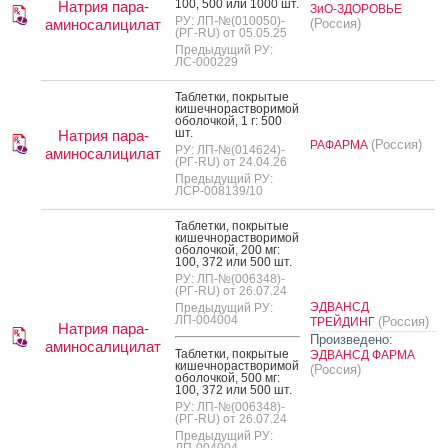
100, 500 или 1000 шт.
Натрия пара-
ЗиО-ЗДОРОВЬЕ
РУ: ЛП-№(010050)-
аминосалицилат
(Россия)
(РГ-RU) от 05.05.25
Предыдущий РУ:
ЛС-000229
Таб­летки, пок­ры­тые
ки­шеч­но­рас­тво­римой
обо­лоч­кой, 1 г: 500
шт.
Натрия пара-
(Россия)
РАФАРМА
РУ: ЛП-№(014624)-
аминосалицилат
(РГ-RU) от 24.04.26
Предыдущий РУ:
ЛСР-008139/10
Таб­летки, пок­ры­тые
ки­шеч­но­рас­тво­римой
обо­лоч­кой, 200 мг:
100, 372 или 500 шт.
РУ: ЛП-№(006348)-
(РГ-RU) от 26.07.24
ЭДВАНСД
Предыдущий РУ:
ЛП-004004
(Россия)
ТРЕЙДИНГ
Натрия пара-
Произведено:
аминосалицилат
Таб­летки, пок­ры­тые
ЭДВАНСД ФАРМА
ки­шеч­но­рас­тво­римой
(Россия)
обо­лоч­кой, 500 мг:
100, 372 или 500 шт.
РУ: ЛП-№(006348)-
(РГ-RU) от 26.07.24
Предыдущий РУ:
ЛП-004004