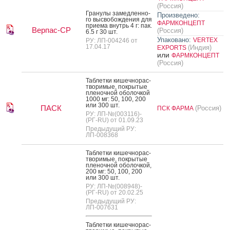
(Россия)
Гра­нулы за­мед­ленно­
Произведено:
го выс­во­бож­де­ния для
ФАРМКОНЦЕПТ
при­ема внутрь 4 г: пак.
Верпас-СР
(Россия)
6.5 г 30 шт.
Упаковано:
VERTEX
РУ: ЛП-004246 от
17.04.17
(Индия)
EXPORTS
или
ФАРМКОНЦЕПТ
(Россия)
Таб­летки ки­шеч­но­рас­
тво­римые, пок­ры­тые
пле­ноч­ной обо­лоч­кой
1000 мг: 50, 100, 200
или 300 шт.
ПАСК
(Россия)
ПСК ФАРМА
РУ: ЛП-№(003116)-
(РГ-RU) от 01.09.23
Предыдущий РУ:
ЛП-008368
Таб­летки ки­шеч­но­рас­
тво­римые, пок­ры­тые
пле­ноч­ной обо­лоч­кой,
200 мг: 50, 100, 200
или 300 шт.
РУ: ЛП-№(008948)-
(РГ-RU) от 20.02.25
Предыдущий РУ:
ЛП-007631
Таб­летки ки­шеч­но­рас­