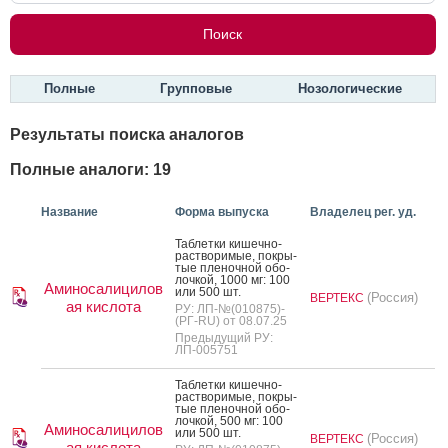
Полные
Групповые
Нозологические
Результаты поиска аналогов
Полные аналоги: 19
Название
Форма выпуска
Владелец рег. уд.
Таб­летки ки­шеч­но­
рас­тво­римые, пок­ры­
тые пле­ноч­ной обо­
лоч­кой, 1000 мг: 100
Аминосалицилов
или 500 шт.
(Россия)
ВЕРТЕКС
ая кислота
РУ: ЛП-№(010875)-
(РГ-RU) от 08.07.25
Предыдущий РУ:
ЛП-005751
Таб­летки ки­шеч­но­
рас­тво­римые, пок­ры­
тые пле­ноч­ной обо­
лоч­кой, 500 мг: 100
Аминосалицилов
или 500 шт.
(Россия)
ВЕРТЕКС
ая кислота