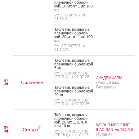
пле­ноч­ной обо­лоч­
кой, 10 мг: от 1 до 100
шт.
РУ: ЛП-007707 от
21.12.21
Таб­летки, пок­ры­тые
пле­ноч­ной обо­лоч­
кой, 20 мг: от 1 до 100
шт.
РУ: ЛП-007707 от
21.12.21
Таб­летки, пок­ры­тые
пле­ноч­ной обо­лоч­кой
5 мг
РУ: ЛП-№(007063)-
(ГП-RU) от 07.07.25
АКАДЕМФАРМ
СилаБене
(Республика
Беларусь)
Таб­летки, пок­ры­тые
пле­ноч­ной обо­лоч­кой
20 мг
РУ: ЛП-№(007063)-
(ГП-RU) от 07.07.25
Таб­летки, пок­ры­тые
пле­ноч­ной обо­лоч­
кой, 20 мг: 1, 2, 4, 8
WORLD MEDICINE
или 10 шт.
®
Ситара
ILAC SAN. ve TIC. A.S.
РУ: ЛП-№(013848)-
(Турция)
(РГ-RU) от 11.03.26