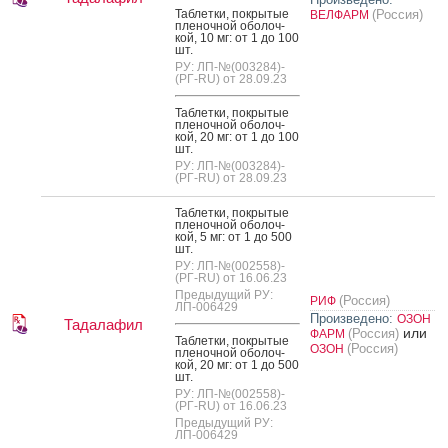
Таб­летки, пок­ры­тые
(Россия)
ВЕЛФАРМ
пле­ноч­ной обо­лоч­
кой, 10 мг: от 1 до 100
шт.
РУ: ЛП-№(003284)-
(РГ-RU) от 28.09.23
Таб­летки, пок­ры­тые
пле­ноч­ной обо­лоч­
кой, 20 мг: от 1 до 100
шт.
РУ: ЛП-№(003284)-
(РГ-RU) от 28.09.23
Таб­летки, пок­ры­тые
пле­ноч­ной обо­лоч­
кой, 5 мг: от 1 до 500
шт.
РУ: ЛП-№(002558)-
(РГ-RU) от 16.06.23
Предыдущий РУ:
(Россия)
РИФ
ЛП-006429
Произведено:
ОЗОН
Тадалафил
или
(Россия)
ФАРМ
Таб­летки, пок­ры­тые
(Россия)
ОЗОН
пле­ноч­ной обо­лоч­
кой, 20 мг: от 1 до 500
шт.
РУ: ЛП-№(002558)-
(РГ-RU) от 16.06.23
Предыдущий РУ:
ЛП-006429