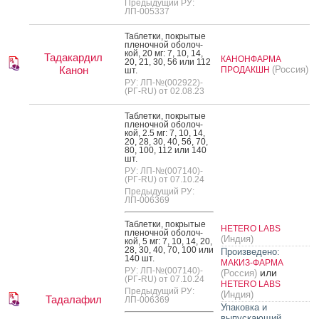
Предыдущий РУ:
ЛП-005337
Таб­летки, пок­ры­тые
пле­ноч­ной обо­лоч­
кой, 20 мг: 7, 10, 14,
Тадакардил
КАНОНФАРМА
20, 21, 30, 56 или 112
Канон
(Россия)
ПРОДАКШН
шт.
РУ: ЛП-№(002922)-
(РГ-RU) от 02.08.23
Таб­летки, пок­ры­тые
пле­ноч­ной обо­лоч­
кой, 2.5 мг: 7, 10, 14,
20, 28, 30, 40, 56, 70,
80, 100, 112 или 140
шт.
РУ: ЛП-№(007140)-
(РГ-RU) от 07.10.24
Предыдущий РУ:
ЛП-006369
Таб­летки, пок­ры­тые
HETERO LABS
пле­ноч­ной обо­лоч­
(Индия)
кой, 5 мг: 7, 10, 14, 20,
28, 30, 40, 70, 100 или
Произведено:
140 шт.
МАКИЗ-ФАРМА
РУ: ЛП-№(007140)-
или
(Россия)
(РГ-RU) от 07.10.24
HETERO LABS
Предыдущий РУ:
(Индия)
Тадалафил
ЛП-006369
Упаковка и
выпускающий