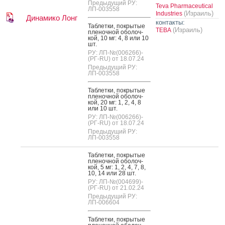
Предыдущий РУ:
Teva Pharmaceutical
ЛП-003558
(Израиль)
Industries
Динамико Лонг
контакты:
Таб­летки, пок­ры­тые
(Израиль)
ТЕВА
пле­ноч­ной обо­лоч­
кой, 10 мг: 4, 8 или 10
шт.
РУ: ЛП-№(006266)-
(РГ-RU) от 18.07.24
Предыдущий РУ:
ЛП-003558
Таб­летки, пок­ры­тые
пле­ноч­ной обо­лоч­
кой, 20 мг: 1, 2, 4, 8
или 10 шт.
РУ: ЛП-№(006266)-
(РГ-RU) от 18.07.24
Предыдущий РУ:
ЛП-003558
Таб­летки, пок­ры­тые
пле­ноч­ной обо­лоч­
кой, 5 мг: 1, 2, 4, 7, 8,
10, 14 или 28 шт.
РУ: ЛП-№(004699)-
(РГ-RU) от 21.02.24
Предыдущий РУ:
ЛП-006604
Таб­летки, пок­ры­тые