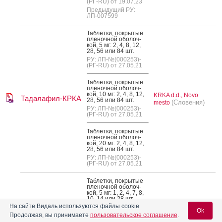
(РГ-RU) от 19.07.23
Предыдущий РУ:
ЛП-007599
Таб­летки, пок­ры­тые
пле­ноч­ной обо­лоч­
кой, 5 мг: 2, 4, 8, 12,
28, 56 или 84 шт.
РУ: ЛП-№(000253)-
(РГ-RU) от 27.05.21
Таб­летки, пок­ры­тые
пле­ноч­ной обо­лоч­
кой, 10 мг: 2, 4, 8, 12,
KRKA d.d., Novo
Тадалафил-КРКА
28, 56 или 84 шт.
(Словения)
mesto
РУ: ЛП-№(000253)-
(РГ-RU) от 27.05.21
Таб­летки, пок­ры­тые
пле­ноч­ной обо­лоч­
кой, 20 мг: 2, 4, 8, 12,
28, 56 или 84 шт.
РУ: ЛП-№(000253)-
(РГ-RU) от 27.05.21
Таб­летки, пок­ры­тые
пле­ноч­ной обо­лоч­
кой, 5 мг: 1, 2, 4, 7, 8,
10, 14 или 28 шт.
На сайте Видаль используются файлы cookie
РУ: ЛП-№(004864)-
Ok
(РГ-RU) от 14.03.24
Продолжая, вы принимаете
пользовательское соглашение
.
Предыдущий РУ: