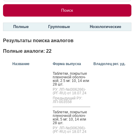
Полные
Групповые
Нозологические
Результаты поиска аналогов
Полные аналоги: 22
Название
Форма выпуска
Владелец рег. уд.
Таб­летки, пок­ры­тые
пле­ноч­ной обо­лоч­
кой, 2.5 мг: 10, 14 или
28 шт.
РУ: ЛП-№(006266)-
(РГ-RU) от 18.07.24
Предыдущий РУ:
ЛП-003558
Таб­летки, пок­ры­тые
пле­ноч­ной обо­лоч­
кой, 5 мг: 10, 14 или
28 шт.
РУ: ЛП-№(006266)-
(РГ-RU) от 18.07.24