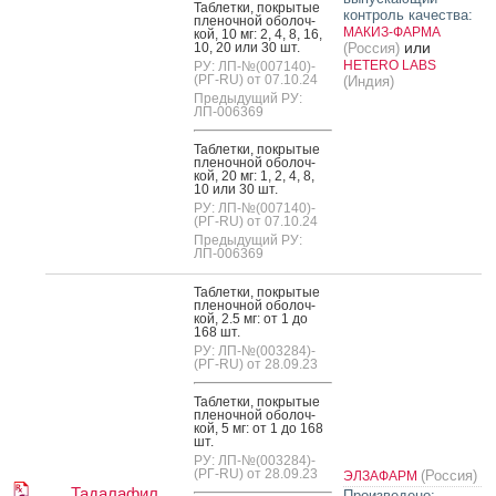
Таб­летки, пок­ры­тые
контроль качества:
пле­ноч­ной обо­лоч­
МАКИЗ-ФАРМА
кой, 10 мг: 2, 4, 8, 16,
или
10, 20 или 30 шт.
(Россия)
HETERO LABS
РУ: ЛП-№(007140)-
(РГ-RU) от 07.10.24
(Индия)
Предыдущий РУ:
ЛП-006369
Таб­летки, пок­ры­тые
пле­ноч­ной обо­лоч­
кой, 20 мг: 1, 2, 4, 8,
10 или 30 шт.
РУ: ЛП-№(007140)-
(РГ-RU) от 07.10.24
Предыдущий РУ:
ЛП-006369
Таб­летки, пок­ры­тые
пле­ноч­ной обо­лоч­
кой, 2.5 мг: от 1 до
168 шт.
РУ: ЛП-№(003284)-
(РГ-RU) от 28.09.23
Таб­летки, пок­ры­тые
пле­ноч­ной обо­лоч­
кой, 5 мг: от 1 до 168
шт.
РУ: ЛП-№(003284)-
(РГ-RU) от 28.09.23
(Россия)
ЭЛЗАФАРМ
Тадалафил
Произведено: